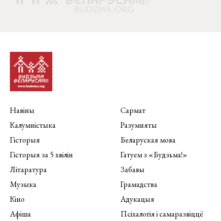
Навіны
Сармат
Калумністыка
Разумняты
Гісторыя
Беларуская мова
Гісторыя за 5 хвілін
Гатуем з «Будзьма!»
Літаратура
Забавы
Музыка
Грамадства
Кіно
Адукацыя
Афіша
Псіхалогія і самаразвіццё