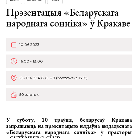
КРАКАЎ
ЛІТАРАТУРА
ІНШАЕ
Прэзентацыя «Беларускага
народнага сонніка» ў Кракаве
10.06.2023
16:00 - 18:00
GUTENBERG CLUB (Łobzowska 15-15)
50 злотых
У суботу, 10 траўня, беларусаў Кракава
запрашаюць на
прэзентацыю нядаўна выдадзенага
«Беларускага народнага сонніка»
ў прасторы