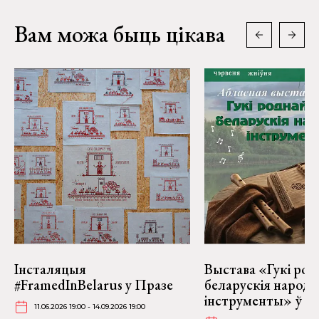
Вам можа быць цікава
Інсталяцыя
Выстава «Гукі род
#FramedInBelarus у Празе
беларускія народ
інструменты» ў Ві
11.06.2026 19:00 - 14.09.2026 19:00