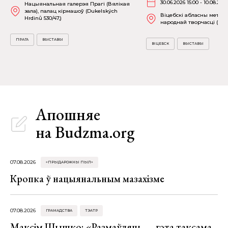
30.06.2026 15:00 - 10.08.202
Нацыянальная галерэя Прагі (Вялікая
зала), палац кірмашоў (Dukelských
Віцебскі абласны метад
Hrdinů 530/47,)
народнай творчасці (вул.
ПРАГА
ВЫСТАВЫ
ВІЦЕБСК
ВЫСТАВЫ
Апошняе
на Budzma.org
07.08.2026
«ПРЫДАРОЖНЫ ПЫЛ»
Кропка ў нацыянальным мазахізме
07.08.2026
ГРАМАДСТВА
ТЭАТР
Максім Шышко: «Размаўляць — гэта таксама