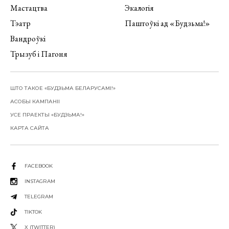
Мастацтва
Экалогія
Тэатр
Паштоўкі ад «Будзьма!»
Вандроўкі
Трызуб і Пагоня
ШТО ТАКОЕ «БУДЗЬМА БЕЛАРУСАМІ!»
АСОБЫ КАМПАНІІ
УСЕ ПРАЕКТЫ «БУДЗЬМА!»
КАРТА САЙТА
FACEBOOK
INSTAGRAM
TELEGRAM
TIKTOK
X (TWITTER)