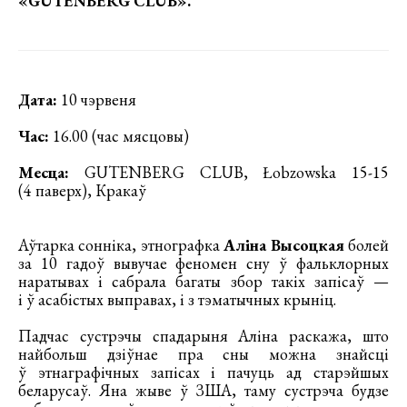
«GUTENBERG CLUB».
Дата:
10 чэрвеня
Час:
16.00 (час мясцовы)
Месца:
GUTENBERG CLUB, Łobzowska 15-15
(4 паверх), Кракаў
Аўтарка сонніка, этнографка
Аліна Высоцкая
болей
за 10 гадоў вывучае феномен сну ў фальклорных
наратывах і сабрала багаты збор такіх запісаў —
і ў асабістых выправах, і з тэматычных крыніц.
Падчас сустрэчы спадарыня Аліна раскажа, што
найбольш дзіўнае пра сны можна знайсці
ў этнаграфічных запісах і пачуць ад старэйшых
беларусаў. Яна жыве ў ЗША, таму сустрэча будзе