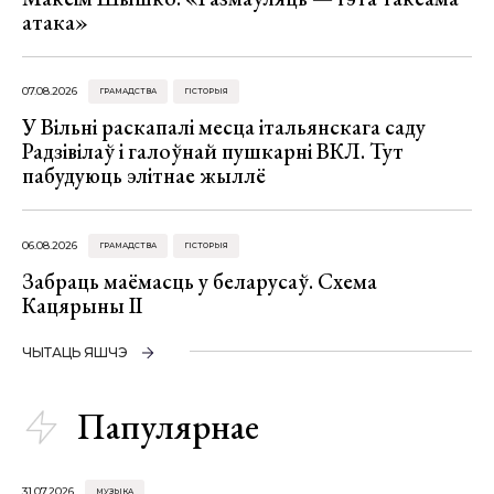
атака»
07.08.2026
ГРАМАДСТВА
ГІСТОРЫЯ
У Вільні раскапалі месца італьянскага саду
Радзівілаў і галоўнай пушкарні ВКЛ. Тут
пабудуюць элітнае жыллё
06.08.2026
ГРАМАДСТВА
ГІСТОРЫЯ
Забраць маёмасць у беларусаў. Схема
Кацярыны ІІ
ЧЫТАЦЬ ЯШЧЭ
Папулярнае
31.07.2026
МУЗЫКА