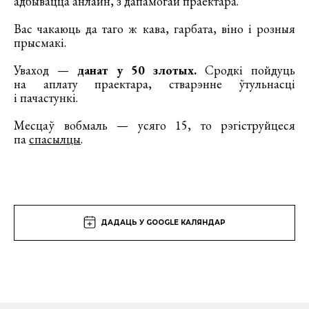
адбывацца анлайн, з дапамогай праектара.
Вас чакаюць да таго ж кава, гарбата, вiно i розныя
прысмакi.
Уваход —
данат у 50 злотых.
Сродкі пойдуць
на аплату праектара, стварэнне ўтульнасці
і пачастункі.
Месцаў вобмаль — усяго 15, то рэгіструйцеся
па
спасылцы
.
ДАДАЦЬ У GOOGLE КАЛЯНДАР