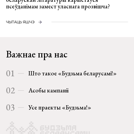
псеўданімам замест уласнага прозвішча?
ЧЫТАЦЬ ЯШЧЭ
Важнае пра нас
01
Што такое «Будзьма беларусамі!»
02
Асобы кампаніі
03
Усе праекты «Будзьма!»