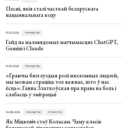
Песні, якія сталі часткай беларускага
нацыянальнага коду
31.07.2026
ГРАМАДСТВА
Гайд па малавядомых магчымасцях ChatGPT,
Gemini і Claude
31.07.2026
ГРАМАДСТВА
«Граючы бязглуздыя ролі нязломных людзей,
мы можам страціць тое важнае, што ў нас
ёсць»: Ганна Златкоўская пра права на боль і
слабасць у эміграцыі
04.08.2026
ГРАМАДСТВА
ЛІТАРАТУРА
Як Міцкевіч стаў Коласам. Чаму класік
беларускай літаратуры карыстаўся