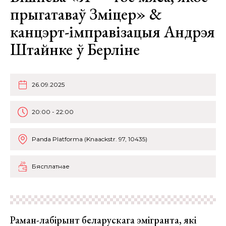
прыгатаваў Зміцер» &
канцэрт-імправізацыя Андрэя
Штайнке ў Берліне
26.09.2025
20:00 - 22:00
Panda Platforma (Knaackstr. 97, 10435)
Бясплатнае
Раман-лабірынт беларускага эмігранта, які