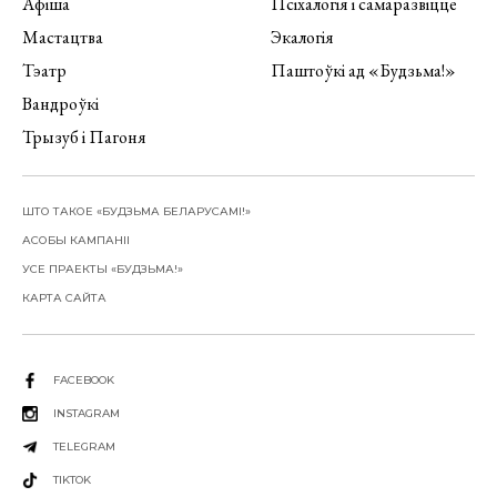
Афіша
Псіхалогія і самаразвіццё
Мастацтва
Экалогія
Тэатр
Паштоўкі ад «Будзьма!»
Вандроўкі
Трызуб і Пагоня
ШТО ТАКОЕ «БУДЗЬМА БЕЛАРУСАМІ!»
АСОБЫ КАМПАНІІ
УСЕ ПРАЕКТЫ «БУДЗЬМА!»
КАРТА САЙТА
FACEBOOK
INSTAGRAM
TELEGRAM
TIKTOK