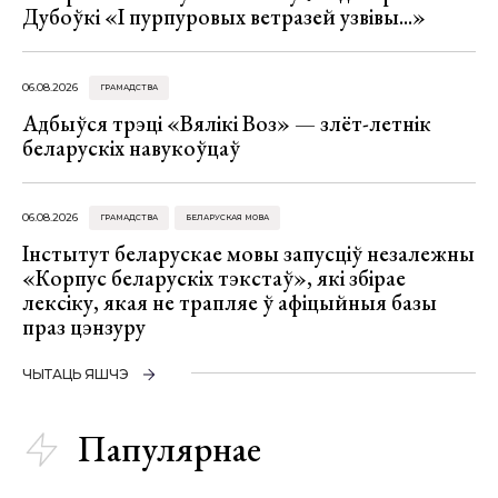
Дубоўкі «І пурпуровых ветразей узвівы...»
06.08.2026
ГРАМАДСТВА
Адбыўся трэці «Вялікі Воз» — злёт-летнік
беларускіх навукоўцаў
06.08.2026
ГРАМАДСТВА
БЕЛАРУСКАЯ МОВА
Інстытут беларускае мовы запусціў незалежны
«Корпус беларускіх тэкстаў», які збірае
лексіку, якая не трапляе ў афіцыйныя базы
праз цэнзуру
ЧЫТАЦЬ ЯШЧЭ
Папулярнае