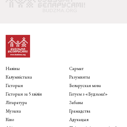
Навіны
Сармат
Калумністыка
Разумняты
Гісторыя
Беларуская мова
Гісторыя за 5 хвілін
Гатуем з «Будзьма!»
Літаратура
Забавы
Музыка
Грамадства
Кіно
Адукацыя