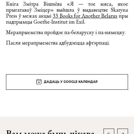
Кніга Змітра Вішнёва «Я — тое мяса, якое
прыгатаваў Зміцер» выйшла ў выдавецтве Skaryna
Press ў межах акцыi
33 Books for Another Belarus
пры
падтрымцы Goethe-Institut im Exil.
Мерапрыемства пройдзе па-беларуску і па-нямецку.
Пасля мерапрыемства адбудзецца афтэрпаці.
ДАДАЦЬ У GOOGLE КАЛЯНДАР
Вам можа быць цікава