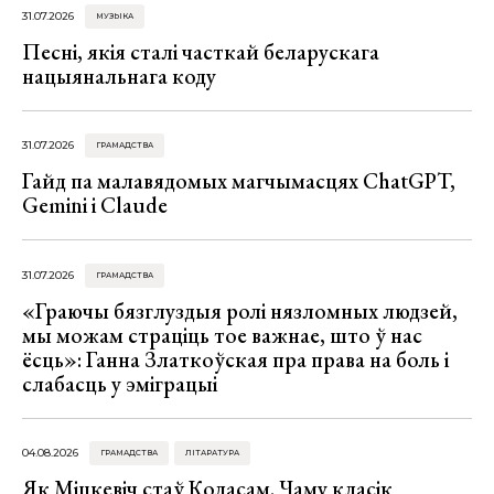
31.07.2026
МУЗЫКА
Песні, якія сталі часткай беларускага
нацыянальнага коду
31.07.2026
ГРАМАДСТВА
Гайд па малавядомых магчымасцях ChatGPT,
Gemini і Claude
31.07.2026
ГРАМАДСТВА
«Граючы бязглуздыя ролі нязломных людзей,
мы можам страціць тое важнае, што ў нас
ёсць»: Ганна Златкоўская пра права на боль і
слабасць у эміграцыі
04.08.2026
ГРАМАДСТВА
ЛІТАРАТУРА
Як Міцкевіч стаў Коласам. Чаму класік