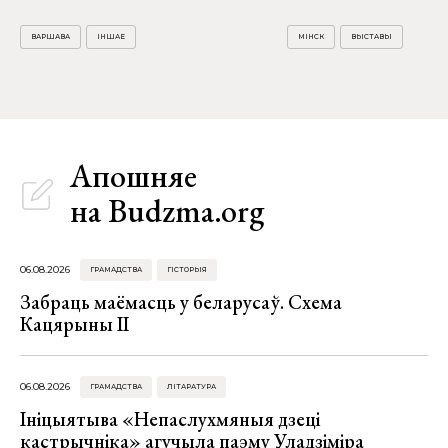
ВАРШАВА
ІНШАЕ
МІНСК
ВЫСТАВЫ
Апошняе
на Budzma.org
06.08.2026
ГРАМАДСТВА
ГІСТОРЫЯ
Забраць маёмасць у беларусаў. Схема
Кацярыны ІІ
06.08.2026
ГРАМАДСТВА
ЛІТАРАТУРА
Ініцыятыва «Непаслухмяныя дзеці
кастрычніка» агучыла паэму Уладзіміра