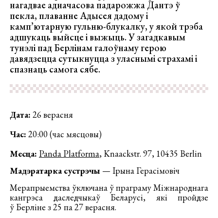
нагадвае адначасова падарожжа Дантэ ў
пекла, плаванне Адысея дадому і
камп’ютарную гульню-блукалку, у якой трэба
адшукаць выйсце і выжыць. У загадкавым
тунэлі пад Берлінам галоўнаму герою
давядзецца сутыкнуцца з уласнымі страхамі і
спазнаць самога сябе.
Дата:
26 верасня
Час:
20:00 (час мясцовы)
Месца:
Panda Platforma
, Knaackstr. 97, 10435 Berlin
Мадэратарка сустрэчы
— Ірына Герасімовіч
Мерапрыемства ўключана ў праграму Міжнароднага
кангрэса даследчыкаў Беларусі, які пройдзе
ў Берліне з 25 па 27 верасня.