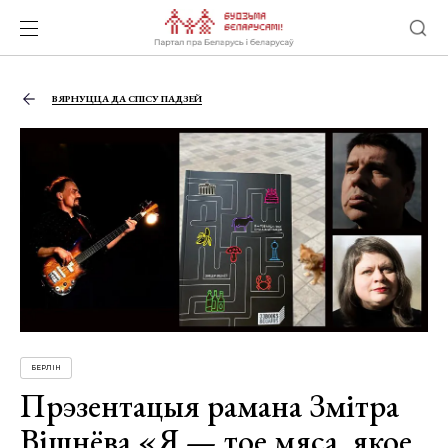
ВЯРНУЦЦА ДА СПІСУ ПАДЗЕЙ
БЕРЛІН
Прэзентацыя рамана Змітра
Вішнёва «Я — тое мяса, якое