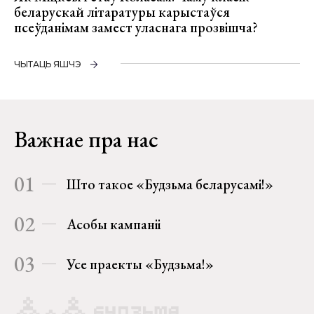
беларускай літаратуры карыстаўся
псеўданімам замест уласнага прозвішча?
ЧЫТАЦЬ ЯШЧЭ
Важнае пра нас
01
Што такое «Будзьма беларусамі!»
02
Асобы кампаніі
03
Усе праекты «Будзьма!»