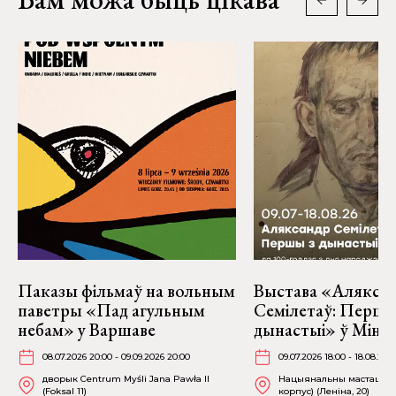
Паказы фільмаў на вольным
Выстава «Алякса
паветры «Пад агульным
Семілетаў: Першы
небам» у Варшаве
дынастыі» ў Мінс
08.07.2026 20:00 - 09.09.2026 20:00
09.07.2026 18:00 - 18.08.202
дворык Centrum Myśli Jana Pawła II
Нацыянальны мастацкі м
(Foksal 11)
корпус) (Леніна, 20)