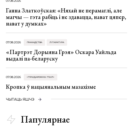
07.08.2026
Ганна Златкоўская: «Няхай не перамаглі, але
магчы — гэта рабіць і не здавацца, нават цяпер,
нават у думках»
07.08.2026
ГРАМАДСТВА
ЛІТАРАТУРА
«Партрэт Дорыяна Грэя» Оскара Уайльда
выдалі па-беларуску
07.08.2026
«ПРЫДАРОЖНЫ ПЫЛ»
Кропка ў нацыянальным мазахізме
ЧЫТАЦЬ ЯШЧЭ
Папулярнае