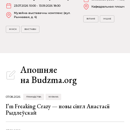
23.07.2026 10:00 - 13.09.2026 18:00
Кафедральная плошча
Музейна-выставачны комплекс (вул.
Рынкавая, д. 4)
ВІЛЬНЯ
ІНШАЕ
МІНСК
ВЫСТАВЫ
Апошняе
на Budzma.org
07.08.2026
ГРАМАДСТВА
МУЗЫКА
I’m Freaking Crazy — новы сінгл Анастасіі
Рыдлеўскай