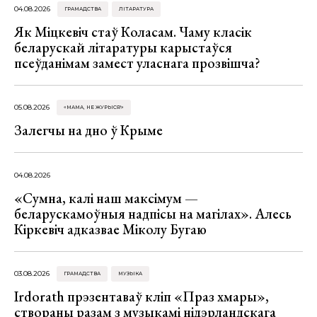
04.08.2026
ГРАМАДСТВА
ЛІТАРАТУРА
Як Міцкевіч стаў Коласам. Чаму класік
беларускай літаратуры карыстаўся
псеўданімам замест уласнага прозвішча?
05.08.2026
«МАМА, НЕ ЖУРЫСЯ!»
Залегчы на дно ў Крыме
04.08.2026
«Сумна, калі наш максімум —
беларускамоўныя надпісы на магілах». Алесь
Кіркевіч адказвае Міколу Бугаю
03.08.2026
ГРАМАДСТВА
МУЗЫКА
Irdorath прэзентаваў кліп «Праз хмары»,
створаны разам з музыкамі нідэрландскага