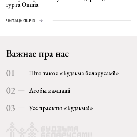
гурта Omnia
ЧЫТАЦЬ ЯШЧЭ
Важнае пра нас
01
Што такое «Будзьма беларусамі!»
02
Асобы кампаніі
03
Усе праекты «Будзьма!»