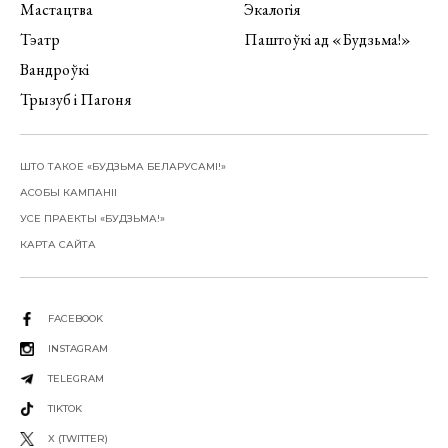
Мастацтва
Экалогія
Тэатр
Паштоўкі ад «Будзьма!»
Вандроўкі
Трызуб і Пагоня
ШТО ТАКОЕ «БУДЗЬМА БЕЛАРУСАМІ!»
АСОБЫ КАМПАНІІ
УСЕ ПРАЕКТЫ «БУДЗЬМА!»
КАРТА САЙТА
FACEBOOK
INSTAGRAM
TELEGRAM
TIKTOK
X (TWITTER)