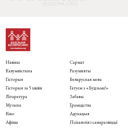
Навіны
Сармат
Калумністыка
Разумняты
Гісторыя
Беларуская мова
Гісторыя за 5 хвілін
Гатуем з «Будзьма!»
Літаратура
Забавы
Музыка
Грамадства
Кіно
Адукацыя
Афіша
Псіхалогія і самаразвіццё