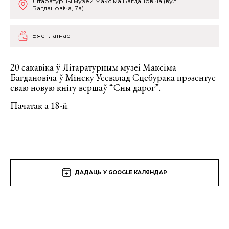
Літаратурны музей Максіма Багдановіча (вул.
Багдановіча, 7а)
Бясплатнае
20 сакавіка ў Літаратурным музеі Максіма
Багдановіча ў Мінску Усевалад Сцебурака прэзентуе
сваю новую кнігу вершаў “Сны дарог”.
Пачатак а 18-й.
ДАДАЦЬ У GOOGLE КАЛЯНДАР