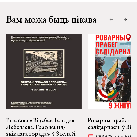
Вам можа быць цікава
Выстава «Віцебск Генадзя
Роварны прабег
Лебедзева. Графіка ня/
салідарнасці ў Віль
зніклага горада» ў Заслаўі
09.08.2026 (12:30 - 14:30)