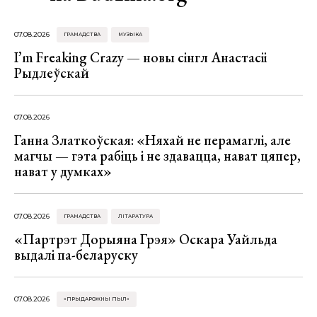
07.08.2026
ГРАМАДСТВА
МУЗЫКА
I’m Freaking Crazy — новы сінгл Анастасіі
Рыдлеўскай
07.08.2026
Ганна Златкоўская: «Няхай не перамаглі, але
магчы — гэта рабіць і не здавацца, нават цяпер,
нават у думках»
07.08.2026
ГРАМАДСТВА
ЛІТАРАТУРА
«Партрэт Дорыяна Грэя» Оскара Уайльда
выдалі па-беларуску
07.08.2026
«ПРЫДАРОЖНЫ ПЫЛ»