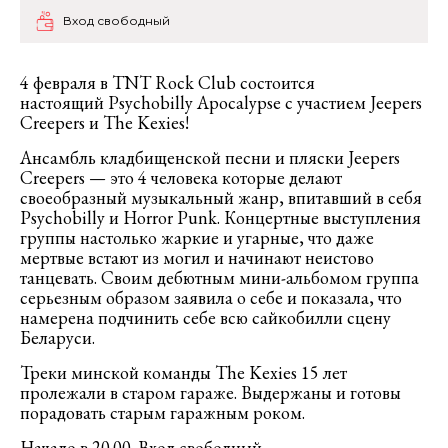
Вход свободный
4 февраля в TNT Rock Club состоится
настоящий Psychobilly Apocalypse с участием Jeepers
Creepers и The Kexies!
Ансамбль кладбищенской песни и пляски Jeepers
Creepers — это 4 человека которые делают
своеобразный музыкальный жанр, впитавший в себя
Psychobilly и Horror Punk. Концертные выступления
группы настолько жаркие и угарные, что даже
мертвые встают из могил и начинают неистово
танцевать. Своим дебютным мини-альбомом группа
серьезным образом заявила о себе и показала, что
намерена подчинить себе всю сайкобилли сцену
Беларуси.
Треки минской команды The Kexies 15 лет
пролежали в старом гараже. Выдержаны и готовы
порадовать старым гаражным роком.
Начало в 20.00. Вход свободный.