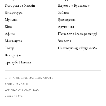
Гісторыя за 5 хвілін
Гатуем з «Будзьма!»
Літаратура
Забавы
Музыка
Грамадства
Кіно
Адукацыя
Афіша
Псіхалогія і самаразвіццё
Мастацтва
Экалогія
Тэатр
Паштоўкі ад «Будзьма!»
Вандроўкі
Трызуб і Пагоня
ШТО ТАКОЕ «БУДЗЬМА БЕЛАРУСАМІ!»
АСОБЫ КАМПАНІІ
УСЕ ПРАЕКТЫ «БУДЗЬМА!»
КАРТА САЙТА