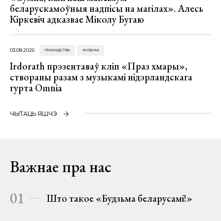
беларускамоўныя надпісы на магілах». Алесь
Кіркевіч адказвае Міколу Бугаю
03.08.2026
ГРАМАДСТВА
МУЗЫКА
Irdorath прэзентаваў кліп «Праз хмары»,
створаны разам з музыкамі нідэрландскага
гурта Omnia
ЧЫТАЦЬ ЯШЧЭ
Важнае пра нас
01
Што такое «Будзьма беларусамі!»