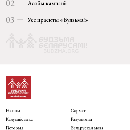
02
Асобы кампаніі
03
Усе праекты «Будзьма!»
Навіны
Сармат
Калумністыка
Разумняты
Гісторыя
Беларуская мова