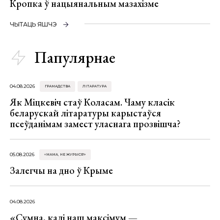
Кропка ў нацыянальным мазахізме
ЧЫТАЦЬ ЯШЧЭ
Папулярнае
04.08.2026
ГРАМАДСТВА
ЛІТАРАТУРА
Як Міцкевіч стаў Коласам. Чаму класік
беларускай літаратуры карыстаўся
псеўданімам замест уласнага прозвішча?
05.08.2026
«МАМА, НЕ ЖУРЫСЯ!»
Залегчы на дно ў Крыме
04.08.2026
«Сумна, калі наш максімум —