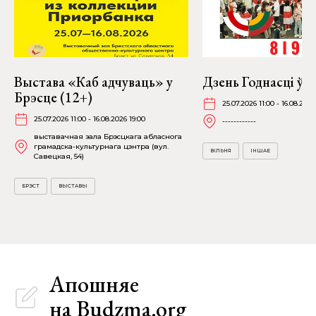
Выстава «Каб адчуваць» у
Дзень Годнасці ў В
Брэсце (12+)
25.07.2026 11:00 - 16.08.2026
25.07.2026 11:00 - 16.08.2026 19:00
------------
выставачная зала Брэсцкага абласнога
грамадска-культурнага цэнтра (вул.
ВІЛЬНЯ
ІНШАЕ
Савецкая, 54)
БРЭСТ
ВЫСТАВЫ
Апошняе
на Budzma.org