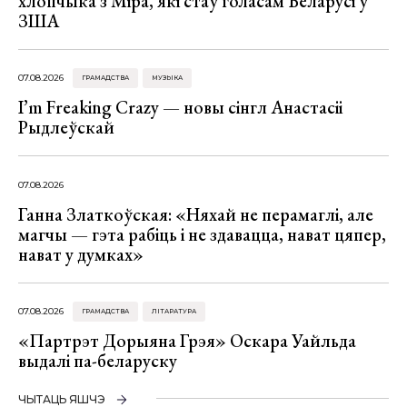
хлопчыка з Міра, які стаў голасам Беларусі ў
ЗША
07.08.2026
ГРАМАДСТВА
МУЗЫКА
I’m Freaking Crazy — новы сінгл Анастасіі
Рыдлеўскай
07.08.2026
Ганна Златкоўская: «Няхай не перамаглі, але
магчы — гэта рабіць і не здавацца, нават цяпер,
нават у думках»
07.08.2026
ГРАМАДСТВА
ЛІТАРАТУРА
«Партрэт Дорыяна Грэя» Оскара Уайльда
выдалі па-беларуску
ЧЫТАЦЬ ЯШЧЭ