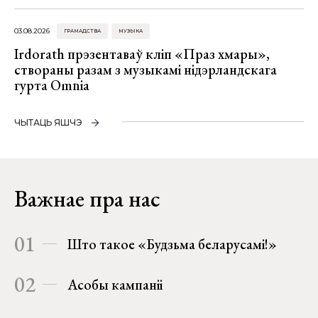
03.08.2026
ГРАМАДСТВА
МУЗЫКА
Irdorath прэзентаваў кліп «Праз хмары»,
створаны разам з музыкамі нідэрландскага
гурта Omnia
ЧЫТАЦЬ ЯШЧЭ
Важнае пра нас
01
Што такое «Будзьма беларусамі!»
02
Асобы кампаніі