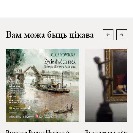
Вам можа быць цікава
Выстава Вольгі Навіцкай
Выстава шэдэўраў