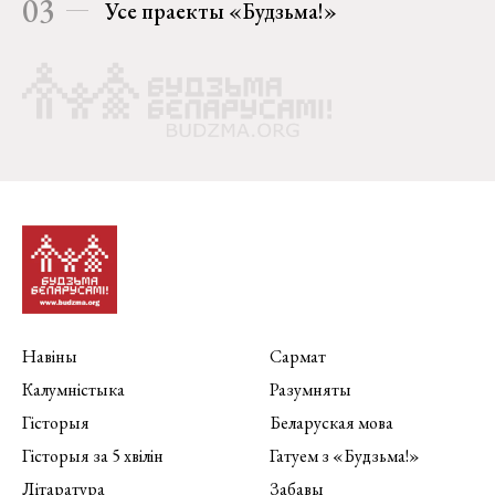
03
Усе праекты «Будзьма!»
Навіны
Сармат
Калумністыка
Разумняты
Гісторыя
Беларуская мова
Гісторыя за 5 хвілін
Гатуем з «Будзьма!»
Літаратура
Забавы