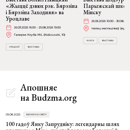
«Жыццё дзвюх рэк. Бярэзіна
Парыжскай школ
і Бярэзіна Заходняя» ва
Мінску
Уроцлаве
26.06.2026 10:00 - 30.08.202
26.03.2026 16:00 - 25.08.2026 19:00
палац мастацтваў (вул. К
Галерэя Клуба MiL (Kościuszki, 10)
МІНСК
ВЫСТАВЫ
УРОЦЛАЎ
ВЫСТАВЫ
Апошняе
на Budzma.org
09.08.2026
БЕЛАРУСЫ СВЕТУ
100 гадоў Янку Запрудніку: легендарны шлях