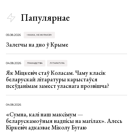
Папулярнае
05.08.2026
«МАМА, НЕ ЖУРЫСЯ!»
Залегчы на дно ў Крыме
04.08.2026
ГРАМАДСТВА
ЛІТАРАТУРА
Як Міцкевіч стаў Коласам. Чаму класік
беларускай літаратуры карыстаўся
псеўданімам замест уласнага прозвішча?
04.08.2026
«Сумна, калі наш максімум —
беларускамоўныя надпісы на магілах». Алесь
Кіркевіч адказвае Міколу Бугаю