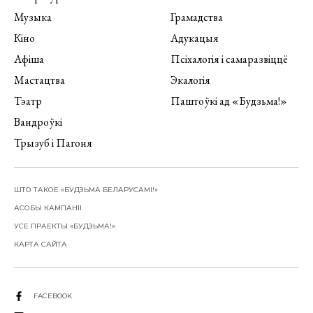
Музыка
Грамадства
Кіно
Адукацыя
Афіша
Псіхалогія і самаразвіццё
Мастацтва
Экалогія
Тэатр
Паштоўкі ад «Будзьма!»
Вандроўкі
Трызуб і Пагоня
ШТО ТАКОЕ «БУДЗЬМА БЕЛАРУСАМІ!»
АСОБЫ КАМПАНІІ
УСЕ ПРАЕКТЫ «БУДЗЬМА!»
КАРТА САЙТА
FACEBOOK