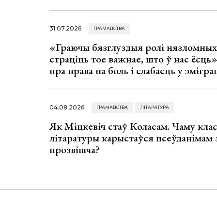
31.07.2026
ГРАМАДСТВА
«Граючы бязглуздыя ролі нязломны
страціць тое важнае, што ў нас ёсць
пра права на боль і слабасць у эмігра
04.08.2026
ГРАМАДСТВА
ЛІТАРАТУРА
Як Міцкевіч стаў Коласам. Чаму клас
літаратуры карыстаўся псеўданімам 
прозвішча?