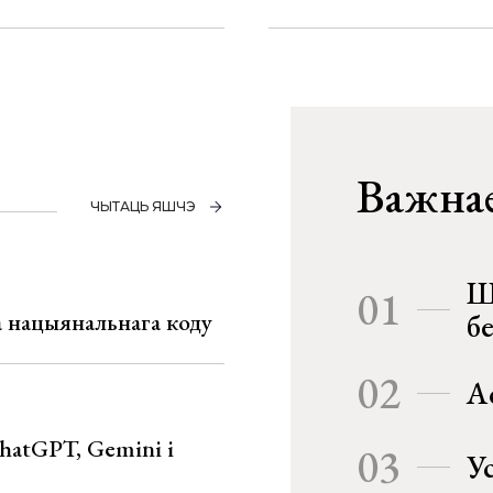
Важнае
ЧЫТАЦЬ ЯШЧЭ
Ш
01
га нацыянальнага коду
б
02
А
hatGPT, Gemini і
03
У