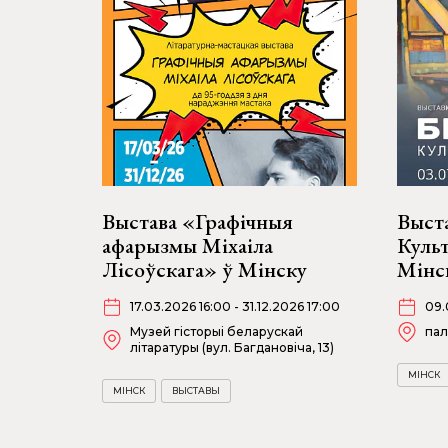
Выстава «Графічныя
Выста
афарызмы Міхаіла
Куль
Лісоўскага» ў Мінску
Мінс
17.03.2026 16:00 - 31.12.2026 17:00
09.
Музей гісторыі беларускай
пал
літаратуры (вул. Багдановіча, 13)
МІНСК
МІНСК
ВЫСТАВЫ