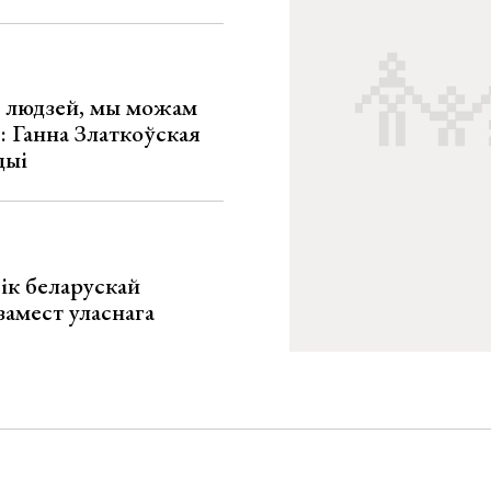
х людзей, мы можам
»: Ганна Златкоўская
цыі
ік беларускай
замест уласнага