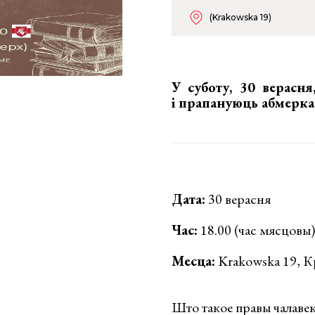
(Krakowska 19)
У суботу, 30 верасн
і прапануюць абмерка
Дата:
30 верасня
Час:
18.00 (час мясцовы)
Месца:
Krakowska 19, 
Што такое правы чалавек