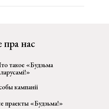
 пра нас
то такое «Будзьма
еларусамі!»
собы кампаніі
се праекты «Будзьма!»