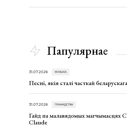
Папулярнае
31.07.2026
МУЗЫКА
Песні, якія сталі часткай беларуска
31.07.2026
ГРАМАДСТВА
Гайд па малавядомых магчымасцях C
Claude