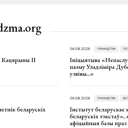
dzma.org
06.08.2026
ГРАМАДСТВА
ЛІТ
а Кацярыны ІІ
Ініцыятыва «Непаслу
паэму Уладзіміра Дуб
узвівы...»
06.08.2026
ГРАМАДСТВА
БЕ
летнік беларускіх
Інстытут беларускае
беларускіх тэкстаў», я
афіцыйныя базы праз