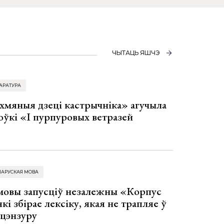
ЧЫТАЦЬ ЯШЧЭ
АРАТУРА
хмяныя дзеці кастрычніка» агучыла
оўкі «І пурпуровых ветразей
ЛАРУСКАЯ МОВА
 мовы запусціў незалежны «Корпус
кі збірае лексіку, якая не трапляе ў
 цэнзуру