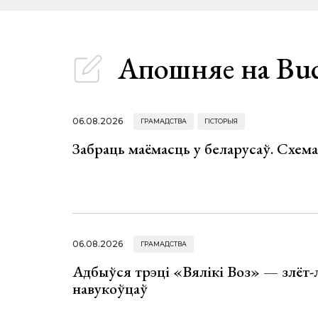
Апошняе
на Bu
06.08.2026
ГРАМАДСТВА
ГІСТОРЫЯ
Забраць маёмасць у беларусаў. Схем
06.08.2026
ГРАМАДСТВА
Адбыўся трэці «Вялікі Воз» — злёт-
навукоўцаў