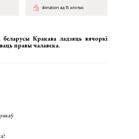
donation ад 15 злотых
я, беларусы Кракава
ладзяць вячоркі
ваць правы чалавека.
Кракаў
а?