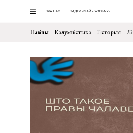
ПРА НАС
ПАДТРЫМАЙ «БУДЗЬМУ»
Навіны
Калумністыка
Гісторыя
Лі