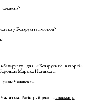
ў чалавека?
авека ў Беларусі і за мяжой?
ь!
а-беларуску для «Беларускай вячоркі»
абаронцы Марыка Навіцкага;
«Правы Чалавека».
15 злотых
. Рэгіструйцеся па
спасылцы
.