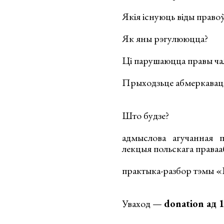
Якія існуюць віды право
Як яны рэгулююцца?
Ці парушаюцца правы чал
Прыходзьце абмеркавац
Што будзе?
адмыслова агучанная п
лекцыя польскага права
практыка-разбор тэмы 
Уваход —
donation ад 