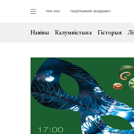
ПРА НАС
ПАДТРЫМАЙ «БУДЗЬМУ»
Навіны
Калумністыка
Гісторыя
Лі