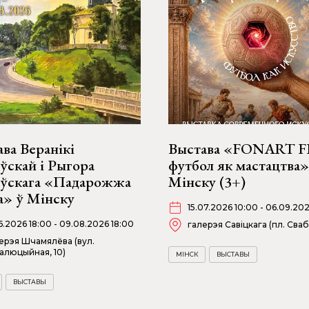
ва Веранікі
Выстава «FONART F
ўскай і Рыгора
футбол як мастацтва»
оўскага «Падарожжа
Мінску (3+)
а» ў Мінску
15.07.2026 10:00 - 06.09.202
06.2026 18:00 - 09.08.2026 18:00
галерэя Савіцкага (пл. Сваб
ерэя Шчамялёва (вул.
алюцыйная, 10)
МІНСК
ВЫСТАВЫ
ВЫСТАВЫ