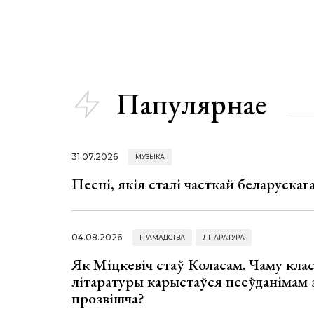
Папулярнае
31.07.2026
МУЗЫКА
Песні, якія сталі часткай беларуска
04.08.2026
ГРАМАДСТВА
ЛІТАРАТУРА
Як Міцкевіч стаў Коласам. Чаму клас
літаратуры карыстаўся псеўданімам 
прозвішча?