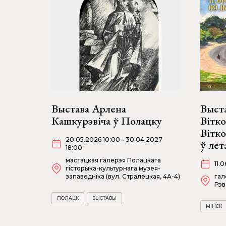
Выстава Арлена
Выста
Кашкурэвіча ў Полацку
Вітко
Вітк
20.05.2026 10:00 - 30.04.2027
ў лет
18:00
мастацкая галерэя Полацкага
11.
гісторыка-культурнага музея-
запаведніка (вул. Стралецкая, 4A-4)
гал
Рэв
ПОЛАЦК
ВЫСТАВЫ
МІНСК