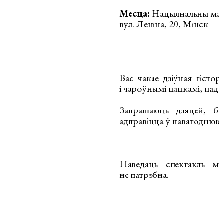
Месца:
Нацыянальны маст
вул. Леніна, 20, Мінск
Вас чакае дзіўная гіст
і чароўнымі цацкамі, па
Запрашаюць дзяцей, б
адправіцца ў навагоднюю
Наведаць спектакль м
не патрэбна.