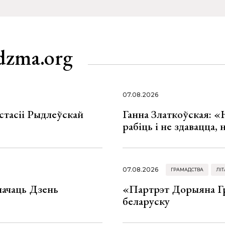
dzma.org
07.08.2026
стасіі Рыдлеўскай
Ганна Златкоўская: «
рабіць і не здавацца,
07.08.2026
ГРАМАДСТВА
ЛІТ
значаць Дзень
«Партрэт Дорыяна Гр
беларуску