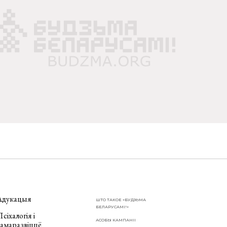
Адукацыя
ШТО ТАКОЕ «БУДЗЬМА
БЕЛАРУСАМІ!»
сіхалогія і
АСОБЫ КАМПАНІІ
самаразвіццё