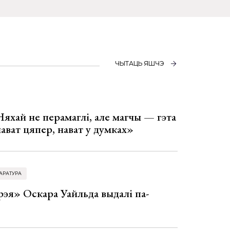
ЧЫТАЦЬ ЯШЧЭ
Няхай не перамаглі, але магчы — гэта
 нават цяпер, нават у думках»
АРАТУРА
эя» Оскара Уайльда выдалі па-