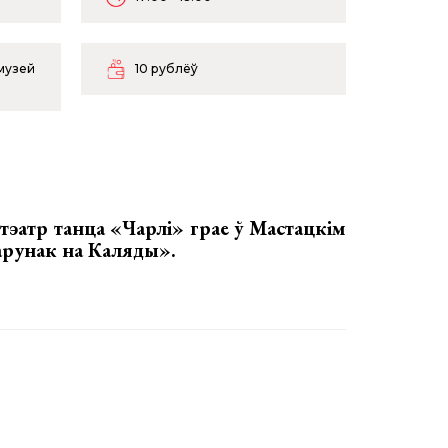
музей
10 рублёў
,
тэатр танца «Чарлі» грае ў Мастацкім
арунак на Каляды»
.