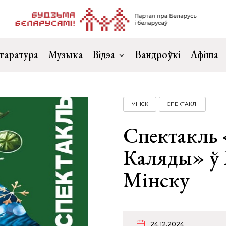
таратура
Музыка
Відэа
Вандроўкі
Афіша
МІНСК
СПЕКТАКЛІ
Спектакль 
Каляды» ў 
Мінску
24.12.2024