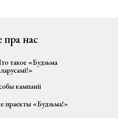
 пра нас
то такое «Будзьма
еларусамі!»
собы кампаніі
се праекты «Будзьма!»