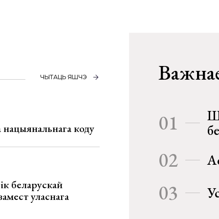
Важнае
ЧЫТАЦЬ ЯШЧЭ
Ш
01
га нацыянальнага коду
б
02
А
ік беларускай
03
У
замест уласнага