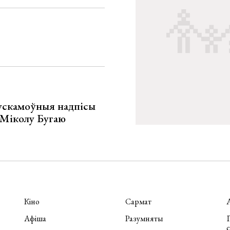
ускамоўныя надпісы
е Міколу Бугаю
Кіно
Сармат
Афіша
Разумняты
П