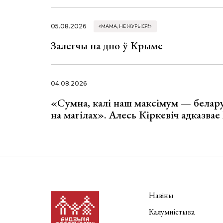
05.08.2026
«МАМА, НЕ ЖУРЫСЯ!»
Залегчы на дно ў Крыме
04.08.2026
«Сумна, калі наш максімум — белар
на магілах». Алесь Кіркевіч адказва
Навіны
Калумністыка