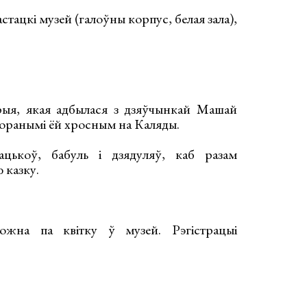
ацкі музей (галоўны корпус, белая зала),
орыя, якая адбылася з дзяўчынкай Машай
доранымі ёй хросным на Каляды.
ацькоў, бабуль і дзядуляў, каб разам
 казку.
ожна па квітку ў музей. Рэгістрацыі