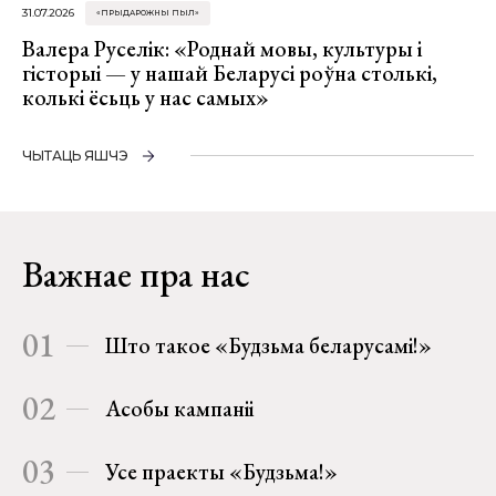
31.07.2026
«ПРЫДАРОЖНЫ ПЫЛ»
Валера Руселік: «Роднай мовы, культуры і
гісторыі — у нашай Беларусі роўна столькі,
колькі ёсьць у нас самых»
ЧЫТАЦЬ ЯШЧЭ
Важнае пра нас
01
Што такое «Будзьма беларусамі!»
02
Асобы кампаніі
03
Усе праекты «Будзьма!»