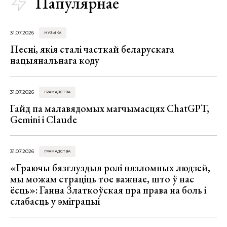
Папулярнае
31.07.2026
МУЗЫКА
Песні, якія сталі часткай беларускага
нацыянальнага коду
31.07.2026
ГРАМАДСТВА
Гайд па малавядомых магчымасцях ChatGPT,
Gemini і Claude
31.07.2026
ГРАМАДСТВА
«Граючы бязглуздыя ролі нязломных людзей,
мы можам страціць тое важнае, што ў нас
ёсць»: Ганна Златкоўская пра права на боль і
слабасць у эміграцыі