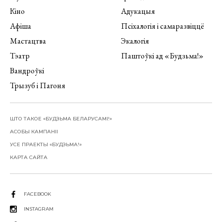
Кіно
Адукацыя
Афіша
Псіхалогія і самаразвіццё
Мастацтва
Экалогія
Тэатр
Паштоўкі ад «Будзьма!»
Вандроўкі
Трызуб і Пагоня
ШТО ТАКОЕ «БУДЗЬМА БЕЛАРУСАМІ!»
АСОБЫ КАМПАНІІ
УСЕ ПРАЕКТЫ «БУДЗЬМА!»
КАРТА САЙТА
FACEBOOK
INSTAGRAM