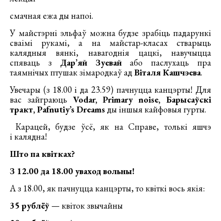
смачная ежа ды напоі.
У майстэрні эльфаў можна будзе зрабіць падарункі
сваімі рукамі, а на майстар-класах стварыць
калядныя вянкі, навагоднія цацкі, навучыцца
спяваць з
Дар’яй Зуевай
або паслухаць пра
таямнічых птушак зімародкаў ад
Віталя Кашчэева
.
Увечары (з 18.00 і да 23.59) пачнуцца канцэрты! Для
вас зайграюць
Vodar, Primary noise, Барысаўскі
тракт, Pafnutiy’s Dreams
ды іншыя кайфовыя гурты.
Карацей, будзе ўсё, як на Справе, толькі яшчэ
і калядна!
Што па квітках?
З 12.00 да 18.00 уваход вольны!
А з 18.00, як пачнуцца канцэрты, то квіткі вось якія:
35 рублёў
— квіток звычайны