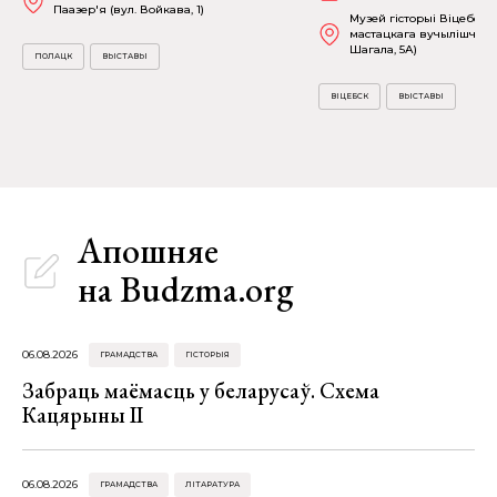
Паазер'я (вул. Войкава, 1)
Музей гісторыі Віцебска
мастацкага вучылішча (в
Шагала, 5А)
ПОЛАЦК
ВЫСТАВЫ
ВІЦЕБСК
ВЫСТАВЫ
Апошняе
на Budzma.org
06.08.2026
ГРАМАДСТВА
ГІСТОРЫЯ
Забраць маёмасць у беларусаў. Схема
Кацярыны ІІ
06.08.2026
ГРАМАДСТВА
ЛІТАРАТУРА