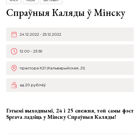
МІНСК
ІНШАЕ
ФЕСТЫВАЛІ
Спраўныя Каляды ў Мінску
24.12.2022 - 25.12.2022
12:00 - 23:59
прастора К21 (Кальварыйская, 21)
ад 20 рублёў
Гэтымі выходнымі, 24 і 25 снежня, той самы фэст
Sprava ладзіць у Мінску
Спраўныя Каляды
!