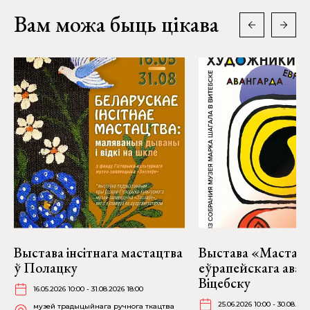
Вам можа быць цікава
Выстава інсітнага мастацтва
Выстава «Мастакі
ў Полацку
еўрапейскага аван
Віцебску
16.05.2026 10:00 - 31.08.2026 18:00
25.06.2026 10:00 - 30.08.202
музей традыцыйнага ручнога ткацтва