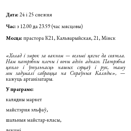
Дата:
24 і 25 снежня
Час:
з 12.00 да 23.59 (час мясцовы)
Месца:
прастора К21, Кальварыйская, 21, Мінск
«Холад і змрок за вакном — вельмі цягне да святла.
Нам патрэбны плечы і вочы адзін аднаго. Патрэбна
цяпло і ўтульнасць нашых сэрцаў і рук, таму
мы задумалі сабрацца на Спраўныя Каляды»,
—
кажуць арганізатары.
У праграме:
калядны маркет
майстэрня эльфаў,
шальныя майстар-класы,
лекцыі