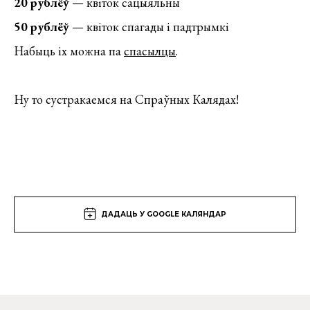
20 рублёў
— квіток сацыяльны
50 рублёў
— квіток спагады і падтрымкі
Набыць іх можна па
спасылцы
.
Ну то сустракаемся на Спраўных Калядах!
ДАДАЦЬ У GOOGLE КАЛЯНДАР