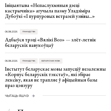
Ініцыятыва «Непаслухмяныя дзеці
кастрычніка» агучыла паэму Уладзіміра
Дубоўкі «І пурпуровых ветразей узвівы...»
06.08.2026
ГРАМАДСТВА
Адбыўся трэці «Вялікі Воз» — злёт-летнік
беларускіх навукоўцаў
06.08.2026
ГРАМАДСТВА
БЕЛАРУСКАЯ МОВА
Інстытут беларускае мовы запусціў незалежны
«Корпус беларускіх тэкстаў», які збірае
лексіку, якая не трапляе ў афіцыйныя базы
праз цэнзуру
ЧЫТАЦЬ ЯШЧЭ