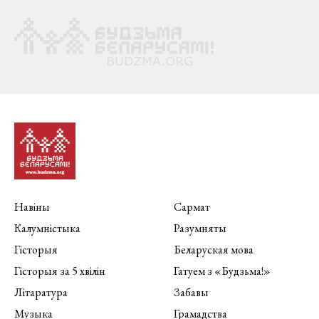
Навіны
Сармат
Калумністыка
Разумняты
Гісторыя
Беларуская мова
Гісторыя за 5 хвілін
Гатуем з «Будзьма!»
Літаратура
Забавы
Музыка
Грамадства