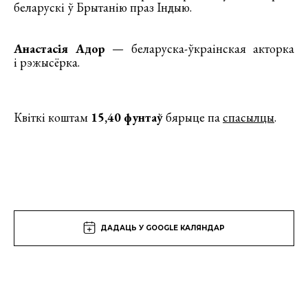
беларускі ў Брытанію праз Індыю.
Анастасія Адор
— беларуска-ўкраінская акторка
і рэжысёрка.
Квіткі коштам
15,40 фунтаў
бярыце па
спасылцы
.
ДАДАЦЬ У GOOGLE КАЛЯНДАР