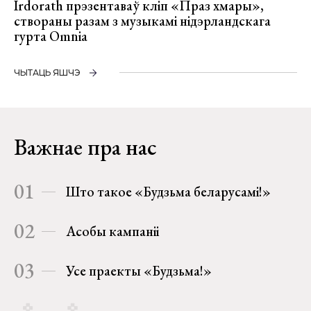
Irdorath прэзентаваў кліп «Праз хмары»,
створаны разам з музыкамі нідэрландскага
гурта Omnia
ЧЫТАЦЬ ЯШЧЭ
Важнае пра нас
01
Што такое «Будзьма беларусамі!»
02
Асобы кампаніі
03
Усе праекты «Будзьма!»