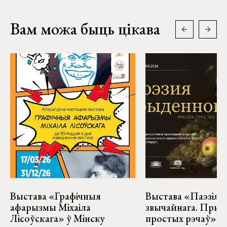
Вам можа быць цікава
Выстава «Графічныя
Выстава «Паэзія
афарызмы Міхаіла
звычайнага. Прыг
Лісоўскага» ў Мінску
простых рэчаў» у 