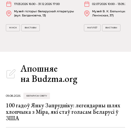
17.03.2026 16:00 - 31.12.2026 17:00
02.07.2026 10:00 - 13.09.202
Музей гісторыі беларускай літаратуры
Музей В. К. Бялыніцкага-
(вул. Багдановіча, 13)
Ленінская, 37)
МІНСК
ВЫСТАВЫ
МАГІЛЁЎ
ВЫСТАВЫ
Апошняе
на Budzma.org
09.08.2026
БЕЛАРУСЫ СВЕТУ
100 гадоў Янку Запрудніку: легендарны шлях
хлопчыка з Міра, які стаў голасам Беларусі ў
ЗША