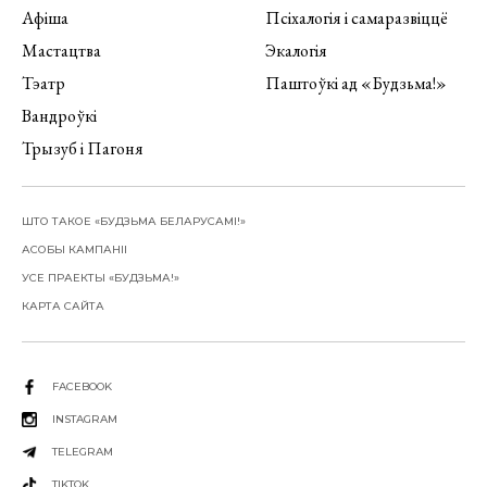
Афіша
Псіхалогія і самаразвіццё
Мастацтва
Экалогія
Тэатр
Паштоўкі ад «Будзьма!»
Вандроўкі
Трызуб і Пагоня
ШТО ТАКОЕ «БУДЗЬМА БЕЛАРУСАМІ!»
АСОБЫ КАМПАНІІ
УСЕ ПРАЕКТЫ «БУДЗЬМА!»
КАРТА САЙТА
FACEBOOK
INSTAGRAM
TELEGRAM
TIKTOK