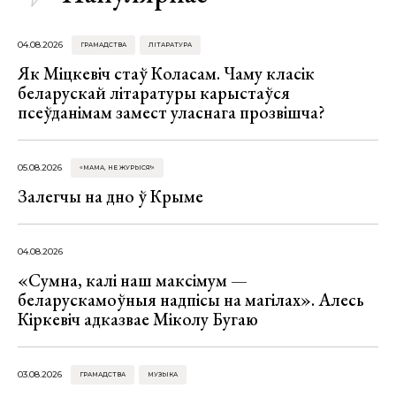
04.08.2026
ГРАМАДСТВА
ЛІТАРАТУРА
Як Міцкевіч стаў Коласам. Чаму класік
беларускай літаратуры карыстаўся
псеўданімам замест уласнага прозвішча?
05.08.2026
«МАМА, НЕ ЖУРЫСЯ!»
Залегчы на дно ў Крыме
04.08.2026
«Сумна, калі наш максімум —
беларускамоўныя надпісы на магілах». Алесь
Кіркевіч адказвае Міколу Бугаю
03.08.2026
ГРАМАДСТВА
МУЗЫКА