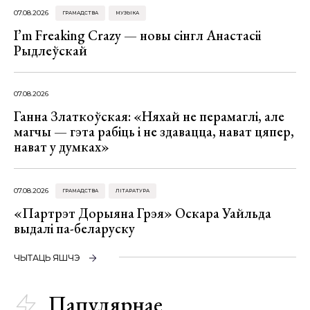
07.08.2026
ГРАМАДСТВА
МУЗЫКА
I’m Freaking Crazy — новы сінгл Анастасіі
Рыдлеўскай
07.08.2026
Ганна Златкоўская: «Няхай не перамаглі, але
магчы — гэта рабіць і не здавацца, нават цяпер,
нават у думках»
07.08.2026
ГРАМАДСТВА
ЛІТАРАТУРА
«Партрэт Дорыяна Грэя» Оскара Уайльда
выдалі па-беларуску
ЧЫТАЦЬ ЯШЧЭ
Папулярнае