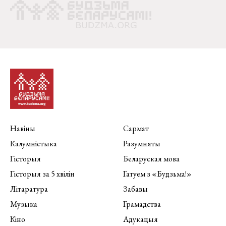
Навіны
Сармат
Калумністыка
Разумняты
Гісторыя
Беларуская мова
Гісторыя за 5 хвілін
Гатуем з «Будзьма!»
Літаратура
Забавы
Музыка
Грамадства
Кіно
Адукацыя