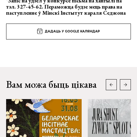
*
Зап
іс на ўдзел у конкурсе пісьма на хангылі па
тэл. 327-45-62
.
Пераможца будзе мець права на
паступленне ў Мінскі Інстытут караля С
е
джона
ДАДАЦЬ У GOOGLE КАЛЯНДАР
Вам можа быць цікава