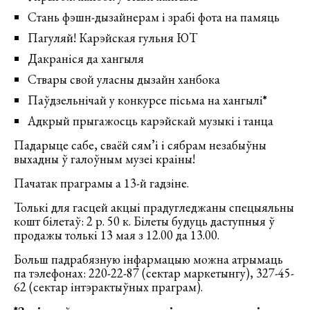
Стань фэшн-дызайнерам і зрабі фота на памяць
Пагуляй! Карэйская гульня ЮТ
Дакраніся да хангыля
Ствары свой уласны дызайн ханбока
Паўдзельнічай у конкурсе пісьма на хангылі
*
Адкрый прыгажосць карэйскай музыкі і танца
Падарыце сабе, сваёй сям’і і сябрам незабыўны
выхадны ў галоўным музеі краіны!
Пачатак праграмы а 13-й гадзіне.
Толькі для гасцей акцыі прадугледжаны спецыяльны
кошт білетаў: 2 р. 50 к. Білеты будуць даступныя ў
продажы толькі 13 мая з 12.00 да 13.00.
Больш падрабязную інфармацыю можна атрымаць
па тэлефонах: 220-22-87 (сектар маркетынгу), 327-45-
62 (сектар інтэрактыўных праграм).