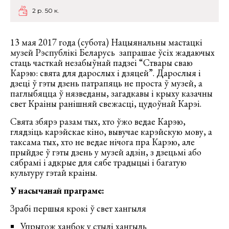
2 р. 50 к.
13 мая 2017 года (субота) Нацыянальны мастацкі
музей Рэспублікі Беларусь запрашае ўсіх жадаючых
стаць часткай незабыўнай падзеі “Ствары сваю
Карэю: свята для дарослых і дзяцей”. Дарослыя і
дзеці ў гэты дзень патрапяць не проста ў музей, а
паглыбяцца ў нязведаны, загадкавы і крыху казачны
свет Краіны ранішняй свежасці, цудоўнай Карэі.
Свята збярэ разам тых, хто ўжо ведае Карэю,
глядзіць карэйскае кіно, вывучае карэйскую мову, а
таксама тых, хто не ведае нічога пра Карэю, але
прыйдзе ў гэты дзень у музей адзін, з дзецьмі або
сябрамі і адкрые для сябе традыцыі і багатую
культуру гэтай краіны.
У насычанай праграме:
Зрабі першыя крокі ў свет хангыля
Упрыгож ханбок у стылі хангыль