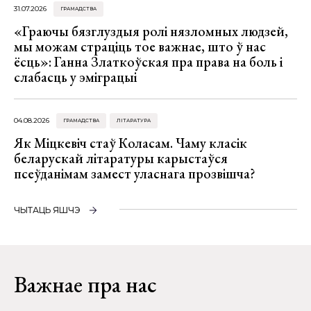
31.07.2026
ГРАМАДСТВА
«Граючы бязглуздыя ролі нязломных людзей,
мы можам страціць тое важнае, што ў нас
ёсць»: Ганна Златкоўская пра права на боль і
слабасць у эміграцыі
04.08.2026
ГРАМАДСТВА
ЛІТАРАТУРА
Як Міцкевіч стаў Коласам. Чаму класік
беларускай літаратуры карыстаўся
псеўданімам замест уласнага прозвішча?
ЧЫТАЦЬ ЯШЧЭ
Важнае пра нас