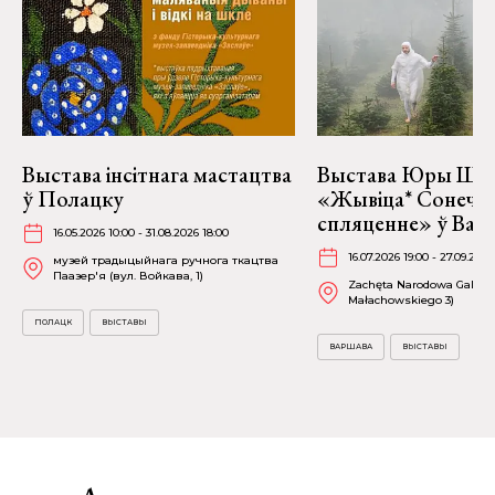
Выстава інсітнага мастацтва
Выстава Юры Шу
ў Полацку
«Жывіца* Сонечн
спляценне» ў Вар
16.05.2026 10:00 - 31.08.2026 18:00
16.07.2026 19:00 - 27.09.2026
музей традыцыйнага ручнога ткацтва
Паазер'я (вул. Войкава, 1)
Zachęta Narodowa Galeria 
Małachowskiego 3)
ПОЛАЦК
ВЫСТАВЫ
ВАРШАВА
ВЫСТАВЫ