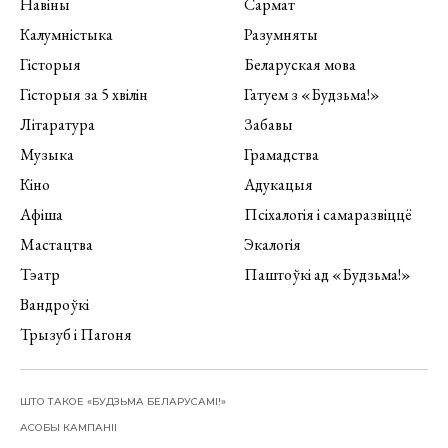
Навіны
Сармат
Калумністыка
Разумняты
Гісторыя
Беларуская мова
Гісторыя за 5 хвілін
Гатуем з «Будзьма!»
Літаратура
Забавы
Музыка
Грамадства
Кіно
Адукацыя
Афіша
Псіхалогія і самаразвіццё
Мастацтва
Экалогія
Тэатр
Паштоўкі ад «Будзьма!»
Вандроўкі
Трызуб і Пагоня
ШТО ТАКОЕ «БУДЗЬМА БЕЛАРУСАМІ!»
АСОБЫ КАМПАНІІ