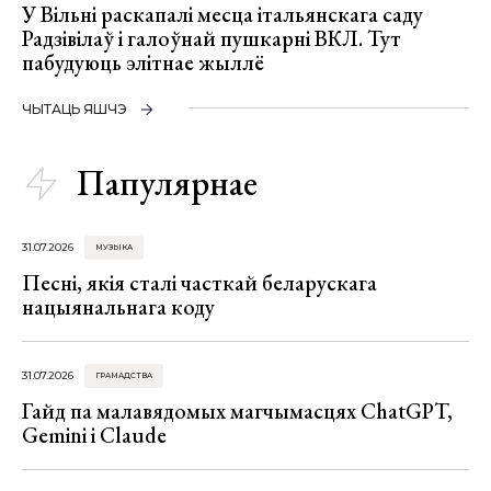
У Вільні раскапалі месца італьянскага саду
Радзівілаў і галоўнай пушкарні ВКЛ. Тут
пабудуюць элітнае жыллё
ЧЫТАЦЬ ЯШЧЭ
Папулярнае
31.07.2026
МУЗЫКА
Песні, якія сталі часткай беларускага
нацыянальнага коду
31.07.2026
ГРАМАДСТВА
Гайд па малавядомых магчымасцях ChatGPT,
Gemini і Claude