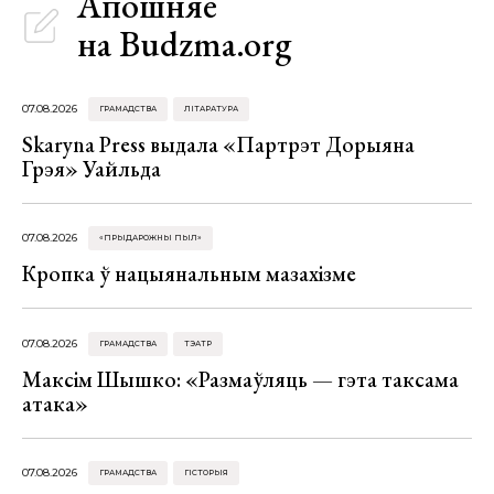
Апошняе
на Budzma.org
07.08.2026
ГРАМАДСТВА
ЛІТАРАТУРА
Skaryna Press выдала «Партрэт Дорыяна
Грэя» Уайльда
07.08.2026
«ПРЫДАРОЖНЫ ПЫЛ»
Кропка ў нацыянальным мазахізме
07.08.2026
ГРАМАДСТВА
ТЭАТР
Максім Шышко: «Размаўляць — гэта таксама
атака»
07.08.2026
ГРАМАДСТВА
ГІСТОРЫЯ