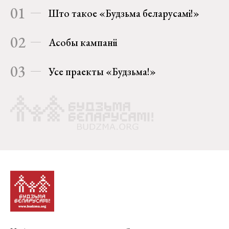
01
Што такое «Будзьма беларусамі!»
02
Асобы кампаніі
03
Усе праекты «Будзьма!»