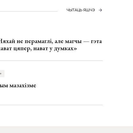
ЧЫТАЦЬ ЯШЧЭ
Няхай не перамаглі, але магчы — гэта
 нават цяпер, нават у думках»
»
ым мазахізме