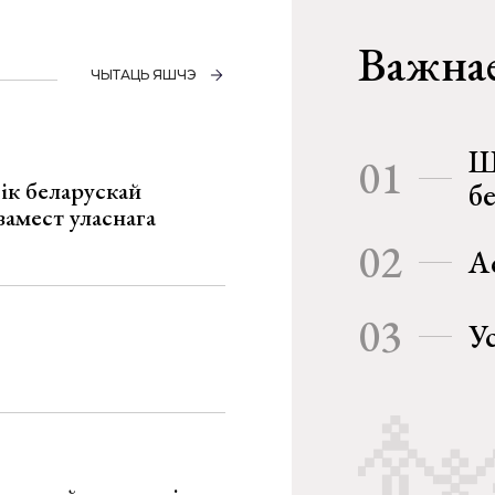
Важнае
ЧЫТАЦЬ ЯШЧЭ
Ш
01
ік беларускай
б
замест уласнага
02
А
03
У