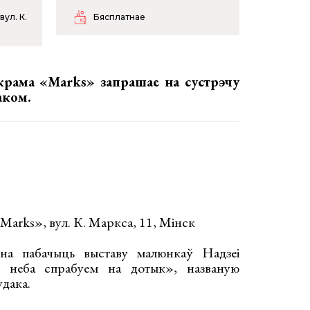
вул. К.
Бясплатнае
крама «Marks» запрашае на сустрэчу
аком.
arks», вул. К. Маркса, 11, Мінск
а пабачыць выставу малюнкаў Надзеі
 неба спрабуем на дотык», названую
дака.