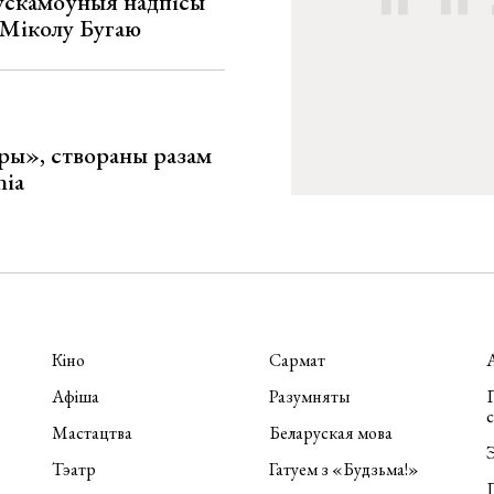
ускамоўныя надпісы
е Міколу Бугаю
ары», створаны разам
nia
Кіно
Сармат
Афіша
Разумняты
П
Мастацтва
Беларуская мова
Э
Тэатр
Гатуем з «Будзьма!»