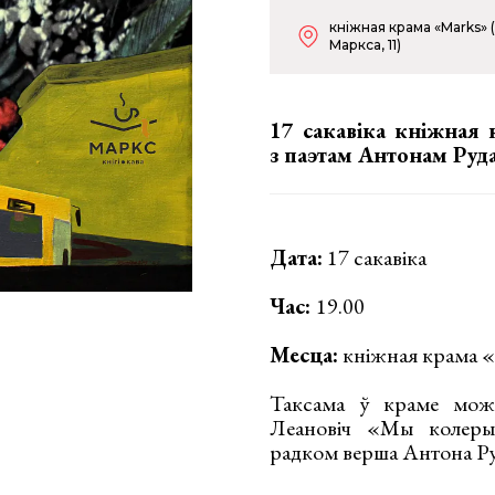
кніжная крама «Marks» (
Маркса, 11)
17 сакавіка кніжная 
з паэтам Антонам Руд
Дата:
17 сакавіка
Час:
19.00
Месца:
кніжная крама «M
Таксама ў краме можн
Леановіч «Мы колеры
радком верша Антона Ру