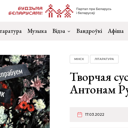
таратура
Музыка
Відэа
Вандроўкі
Афіша
МІНСК
ЛІТАРАТУРА
Творчая сус
Антонам Р
17.03.2022