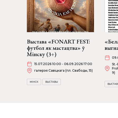
Выстава «FONART FEST:
«Бела
футбол як мастацтва» ў
выгна
Мінску (3+)
09.
15.07.2026 10:00 - 06.09.2026 17:00
St.
Fro
галерэя Савіцкага (пл. Свабоды, 15)
9)
МІНСК
ВЫСТАВЫ
ВЫСТА