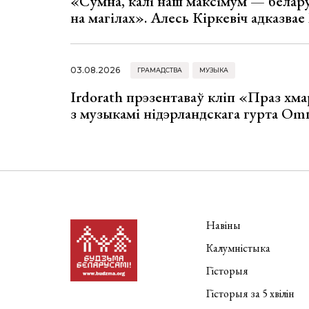
«Сумна, калі наш максімум — белар
на магілах». Алесь Кіркевіч адказва
03.08.2026
ГРАМАДСТВА
МУЗЫКА
Irdorath прэзентаваў кліп «Праз хм
з музыкамі нідэрландскага гурта Om
Навіны
Калумністыка
Гісторыя
Гісторыя за 5 хвілін