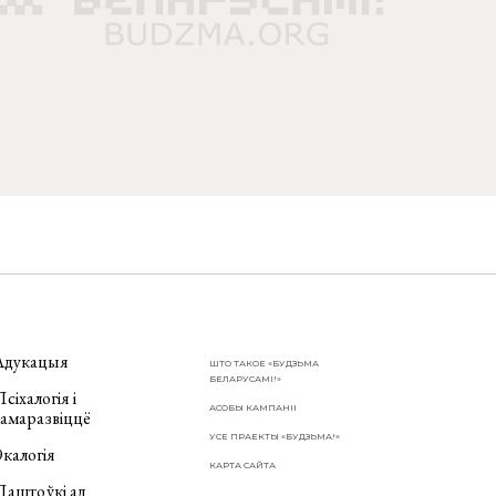
Адукацыя
ШТО ТАКОЕ «БУДЗЬМА
БЕЛАРУСАМІ!»
сіхалогія і
АСОБЫ КАМПАНІІ
самаразвіццё
УСЕ ПРАЕКТЫ «БУДЗЬМА!»
калогія
КАРТА САЙТА
Паштоўкі ад