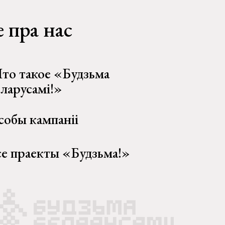
 пра нас
то такое «Будзьма
еларусамі!»
собы кампаніі
се праекты «Будзьма!»