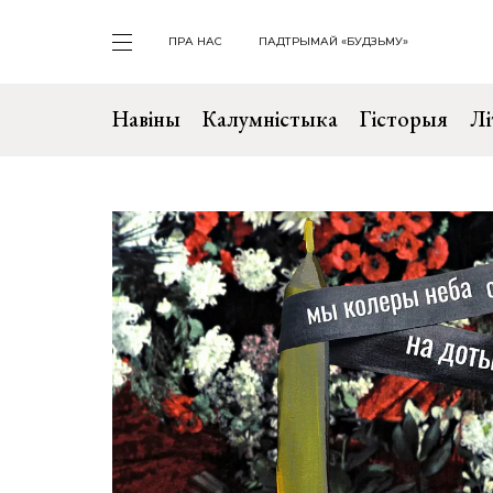
ПРА НАС
ПАДТРЫМАЙ «БУДЗЬМУ»
Навіны
Калумністыка
Гісторыя
Лі