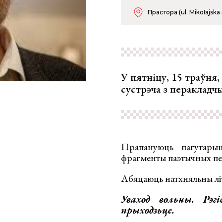
Прастора (ul. Mikołajska 
У пятніцу, 15 траўня,
сустрэча з пераклад
Прапануюць пагутары
фрагменты паэтычных пе
Абяцаюць натхняльны лі
Уваход вольны. Рэ
прыходзьце.