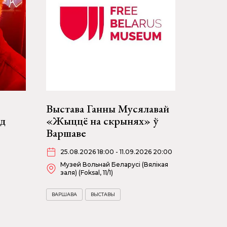
Выстава Ганны Мусялавай
ад
«Жыццё на скрынях» ў
Варшаве
25.08.2026 18:00 - 11.09.2026 20:00
Музей Вольнай Беларусі (Вялікая
заля) (Foksal, 11/1)
ВАРШАВА
ВЫСТАВЫ