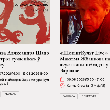
ава Аляксандра Шапо
«ШокінгКульт Live»
рэт сучасніка» ў
Максіма Жбанкова п
ку
акустычны псіхадэл у
Варшаве
07.2026 16:00 - 15.08.2026 19:00
09.08.2026 (15:30 - 21:00)
ей-майстэрня Заіра Азгура (вул.
ура, 8)
Karma Crew (al. 3 Maja 15)
ВЫСТАВЫ
ВАРШАВА
ЛІТАРАТУРА