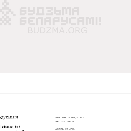
Адукацыя
ШТО ТАКОЕ «БУДЗЬМА
БЕЛАРУСАМІ!»
сіхалогія і
АСОБЫ КАМПАНІІ