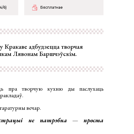
4/6)
Бясплатнае
 у Кракаве адбудзецца творчая
чыкам Лявонам Баршчэўскім.
ць пра творчую кухню ды паслухаць
ракладаў.
таратурны вечар.
гістрацыі не патрэбна — проста