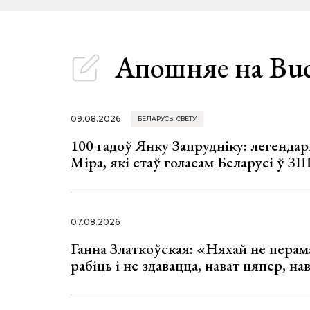
Апошняе
на Bu
09.08.2026
БЕЛАРУСЫ СВЕТУ
100 гадоў Янку Запрудніку: легенда
Міра, які стаў голасам Беларусі ў З
07.08.2026
Ганна Златкоўская: «Няхай не перама
рабіць і не здавацца, нават цяпер, на