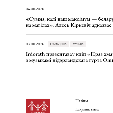
04.08.2026
«Сумна, калі наш максімум — белар
на магілах». Алесь Кіркевіч адказва
03.08.2026
ГРАМАДСТВА
МУЗЫКА
Irdorath прэзентаваў кліп «Праз хм
з музыкамі нідэрландскага гурта Om
Навіны
Калумністыка