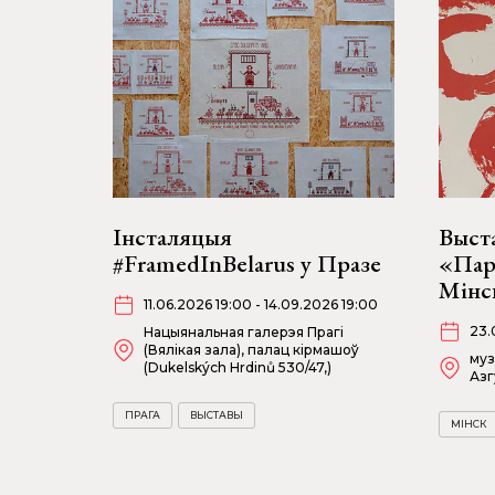
Інсталяцыя
Выст
#FramedInBelarus у Празе
«Парт
Мінс
11.06.2026 19:00 - 14.09.2026 19:00
23.
Нацыянальная галерэя Прагі
(Вялікая зала), палац кірмашоў
муз
(Dukelských Hrdinů 530/47,)
Азг
ПРАГА
ВЫСТАВЫ
МІНСК