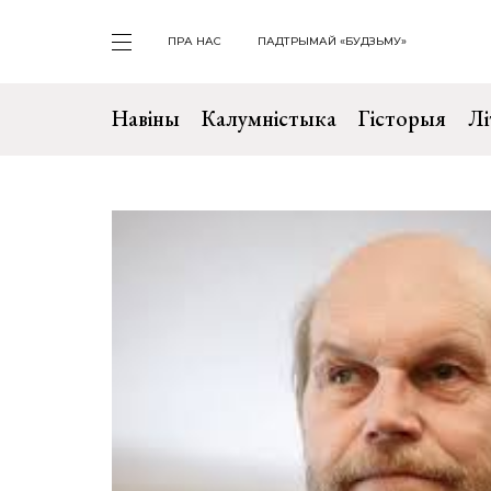
ПРА НАС
ПАДТРЫМАЙ «БУДЗЬМУ»
Навіны
Калумністыка
Гісторыя
Лі