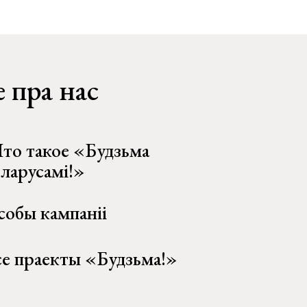
 пра нас
то такое «Будзьма
еларусамі!»
собы кампаніі
се праекты «Будзьма!»