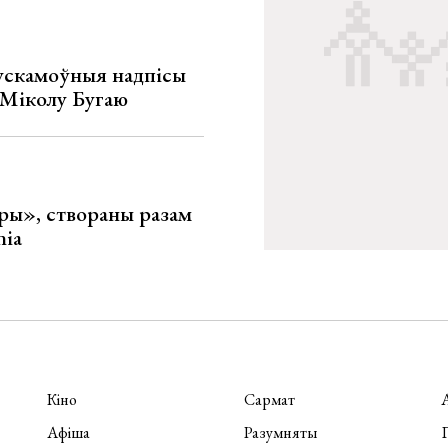
ускамоўныя надпісы
е Міколу Бугаю
ары», створаны разам
nia
Кіно
Сармат
Афіша
Разумняты
П