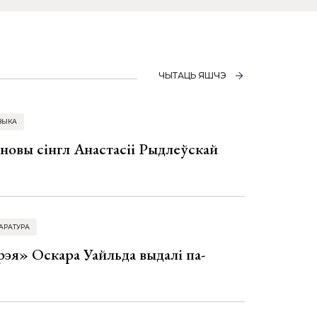
ЧЫТАЦЬ ЯШЧЭ
ЗЫКА
 новы сінгл Анастасіі Рыдлеўскай
АРАТУРА
эя» Оскара Уайльда выдалі па-