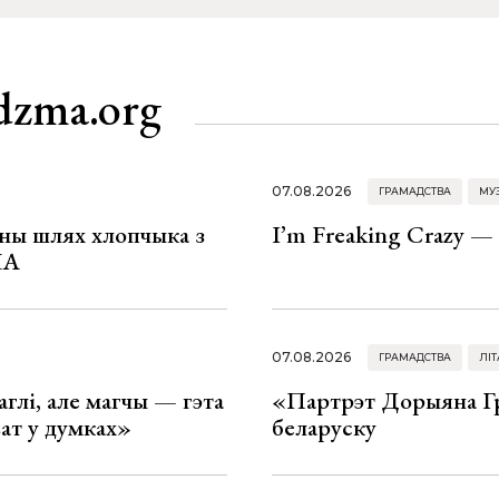
dzma.org
07.08.2026
ГРАМАДСТВА
МУ
рны шлях хлопчыка з
I’m Freaking Crazy —
ША
07.08.2026
ГРАМАДСТВА
ЛІТ
глі, але магчы — гэта
«Партрэт Дорыяна Гр
ват у думках»
беларуску