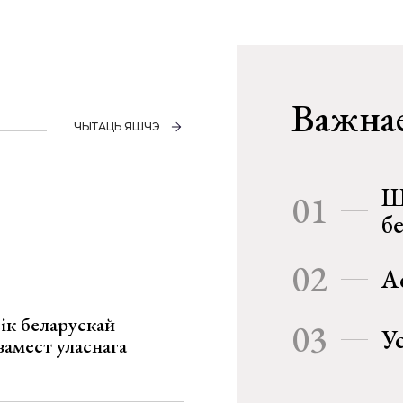
Важнае
ЧЫТАЦЬ ЯШЧЭ
Ш
01
б
02
А
ік беларускай
03
У
замест уласнага