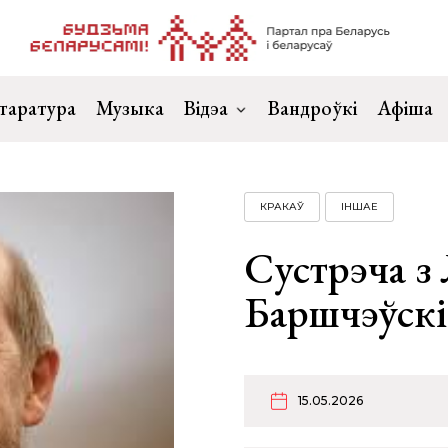
таратура
Музыка
Відэа
Вандроўкі
Афіша
КРАКАЎ
ІНШАЕ
Сустрэча з
Баршчэўскі
15.05.2026