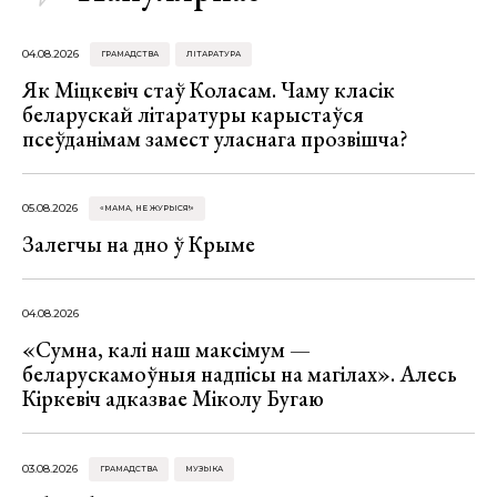
04.08.2026
ГРАМАДСТВА
ЛІТАРАТУРА
Як Міцкевіч стаў Коласам. Чаму класік
беларускай літаратуры карыстаўся
псеўданімам замест уласнага прозвішча?
05.08.2026
«МАМА, НЕ ЖУРЫСЯ!»
Залегчы на дно ў Крыме
04.08.2026
«Сумна, калі наш максімум —
беларускамоўныя надпісы на магілах». Алесь
Кіркевіч адказвае Міколу Бугаю
03.08.2026
ГРАМАДСТВА
МУЗЫКА