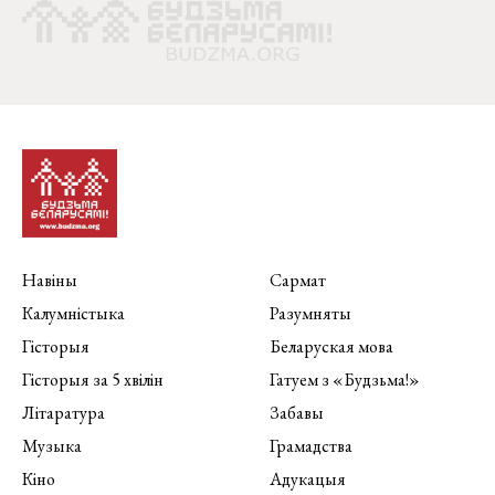
Навіны
Сармат
Калумністыка
Разумняты
Гісторыя
Беларуская мова
Гісторыя за 5 хвілін
Гатуем з «Будзьма!»
Літаратура
Забавы
Музыка
Грамадства
Кіно
Адукацыя