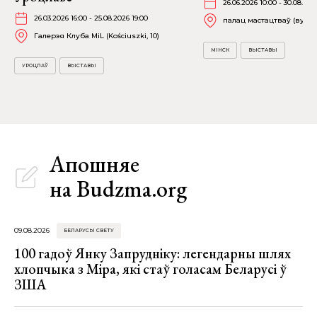
26.06.2026 10:00 - 30.08.202
26.03.2026 16:00 - 25.08.2026 19:00
палац мастацтваў (вул. К
Галерэя Клуба MiL (Kościuszki, 10)
МІНСК
ВЫСТАВЫ
УРОЦЛАЎ
ВЫСТАВЫ
Апошняе
на Budzma.org
09.08.2026
БЕЛАРУСЫ СВЕТУ
100 гадоў Янку Запрудніку: легендарны шлях
хлопчыка з Міра, які стаў голасам Беларусі ў
ЗША