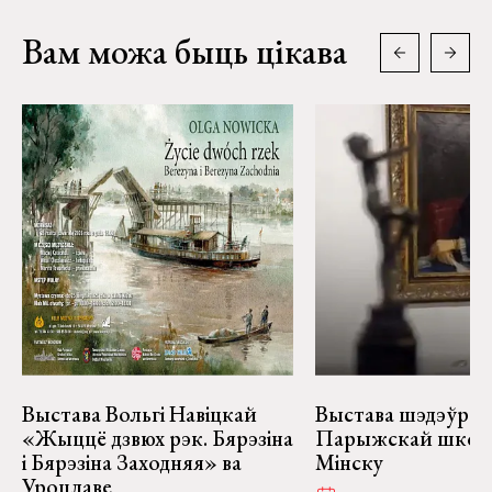
Вам можа быць цікава
Выстава Вольгі Навіцкай
Выстава шэдэўраў
«Жыццё дзвюх рэк. Бярэзіна
Парыжскай школ
і Бярэзіна Заходняя» ва
Мінску
Уроцлаве