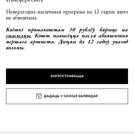
Неверагодна насычаная праграма на 12 гадзін яшчэ
не абвешчана.
Квіткі промакоштам 30 рублёў бярыце па
спасылцы
. Кошт павысіцца пасля абвяшчэння
першага артыста. Дзецям да 12 гадоў уваход
вольны.
ЗАРЭГІСТРАВАЦЦА
ДАДАЦЬ У GOOGLE КАЛЯНДАР