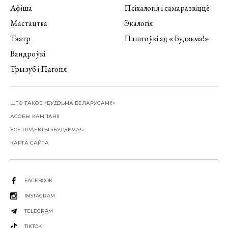
Афіша
Псіхалогія і самаразвіццё
Мастацтва
Экалогія
Тэатр
Паштоўкі ад «Будзьма!»
Вандроўкі
Трызуб і Пагоня
ШТО ТАКОЕ «БУДЗЬМА БЕЛАРУСАМІ!»
АСОБЫ КАМПАНІІ
УСЕ ПРАЕКТЫ «БУДЗЬМА!»
КАРТА САЙТА
FACEBOOK
INSTAGRAM
TELEGRAM
TIKTOK