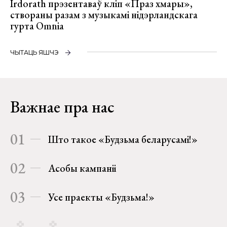
Irdorath прэзентаваў кліп «Праз хмары»,
створаны разам з музыкамі нідэрландскага
гурта Omnia
ЧЫТАЦЬ ЯШЧЭ
Важнае пра нас
01
Што такое «Будзьма беларусамі!»
02
Асобы кампаніі
03
Усе праекты «Будзьма!»