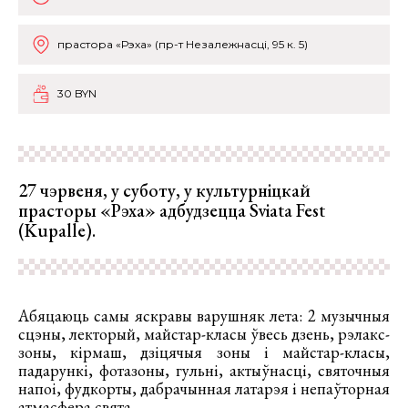
прастора «Рэха» (пр-т Незалежнасці, 95 к. 5)
30 BYN
27 чэрвеня, у суботу, у культурніцкай
прасторы «Рэха» адбудзецца Sviata Fest
(Kupalle).
Абяцаюць самы яскравы варушняк лета: 2 музычныя
сцэны, лекторый, майстар-класы ўвесь дзень, рэлакс-
зоны, кірмаш, дзіцячыя зоны і майстар-класы,
падарункі, фотазоны, гульні, актыўнасці, святочныя
напоі, фудкорты, дабрачынная латарэя і непаўторная
атмасфера свята