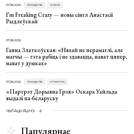
07.08.2026
ГРАМАДСТВА
МУЗЫКА
I’m Freaking Crazy — новы сінгл Анастасіі
Рыдлеўскай
07.08.2026
Ганна Златкоўская: «Няхай не перамаглі, але
магчы — гэта рабіць і не здавацца, нават цяпер,
нават у думках»
07.08.2026
ГРАМАДСТВА
ЛІТАРАТУРА
«Партрэт Дорыяна Грэя» Оскара Уайльда
выдалі па-беларуску
ЧЫТАЦЬ ЯШЧЭ
Папулярнае