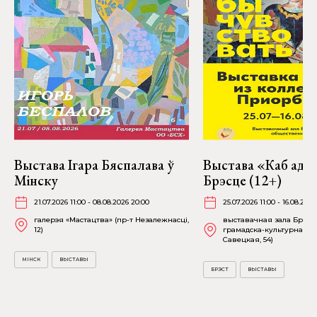
Выстава Ігара Бяспалава ў
Выстава «Каб адчу
Мінску
Брэсце (12+)
21.07.2026 11:00 - 08.08.2026 20:00
25.07.2026 11:00 - 16.08.2026
галерэя «Мастацтва» (пр-т Незалежнасці,
выставачная зала Брэсц
12)
грамадска-культурнага ц
Савецкая, 54)
МІНСК
ВЫСТАВЫ
БРЭСТ
ВЫСТАВЫ