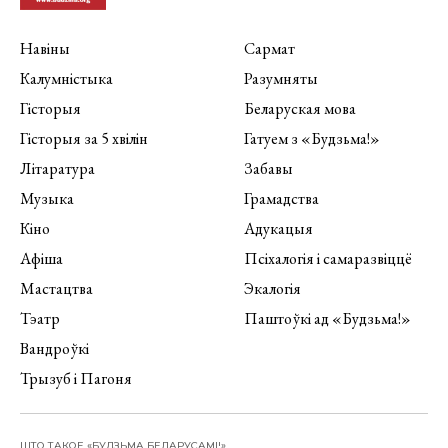
Навіны
Сармат
Калумністыка
Разумняты
Гісторыя
Беларуская мова
Гісторыя за 5 хвілін
Гатуем з «Будзьма!»
Літаратура
Забавы
Музыка
Грамадства
Кіно
Адукацыя
Афіша
Псіхалогія і самаразвіццё
Мастацтва
Экалогія
Тэатр
Паштоўкі ад «Будзьма!»
Вандроўкі
Трызуб і Пагоня
ШТО ТАКОЕ «БУДЗЬМА БЕЛАРУСАМІ!»