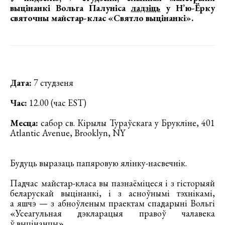
выцінанкі Вольга Палуніса
ладзіць
у Н’ю-Ёрку
святочны майстар-клас «Святло выцінанкі»
.
Дата:
7 студзеня
Час:
12.00 (час EST)
Месца:
сабор св. Кірылы Тураўскага у Брукліне, 401
Atlantic Avenue, Brooklyn, NY
Будуць выразаць папяровую ялінку-насвечнік.
Падчас майстар-класа вы пазнаёміцеся і з гісторыяй
беларускай выцінанкі, і з асноўнымі тэхнікамі,
а яшчэ — з абноўленым праектам спадарыні Вольгі
«Усеагульная дэкларацыя правоў чалавека
ў выцінанцы».