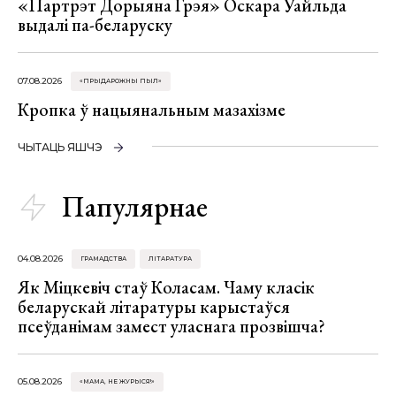
«Партрэт Дорыяна Грэя» Оскара Уайльда
выдалі па-беларуску
07.08.2026
«ПРЫДАРОЖНЫ ПЫЛ»
Кропка ў нацыянальным мазахізме
ЧЫТАЦЬ ЯШЧЭ
Папулярнае
04.08.2026
ГРАМАДСТВА
ЛІТАРАТУРА
Як Міцкевіч стаў Коласам. Чаму класік
беларускай літаратуры карыстаўся
псеўданімам замест уласнага прозвішча?
05.08.2026
«МАМА, НЕ ЖУРЫСЯ!»