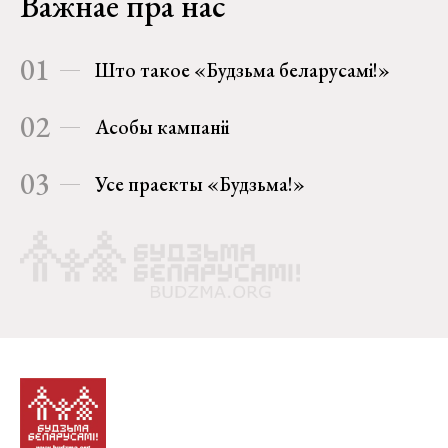
Важнае пра нас
01
Што такое «Будзьма беларусамі!»
02
Асобы кампаніі
03
Усе праекты «Будзьма!»