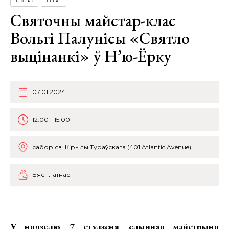
Н'Ю-ЁРК
ІНШАЕ
Святочны майстар-клас
Вольгі Палунісы «Святло
выцінанкі» ў Н’ю-Ёрку
07.01.2024
12:00 - 15:00
сабор св. Кірылы Тураўскага (401 Atlantic Avenue)
Бясплатнае
У нядзелю, 7 студзеня, слынная майстрыня