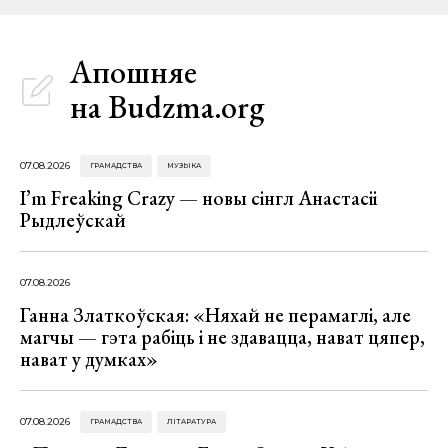
Апошняе
на Budzma.org
07.08.2026
ГРАМАДСТВА
МУЗЫКА
I’m Freaking Crazy — новы сінгл Анастасіі
Рыдлеўскай
07.08.2026
Ганна Златкоўская: «Няхай не перамаглі, але
магчы — гэта рабіць і не здавацца, нават цяпер,
нават у думках»
07.08.2026
ГРАМАДСТВА
ЛІТАРАТУРА