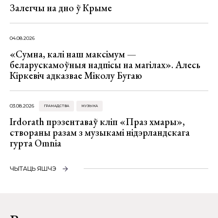
Залегчы на дно ў Крыме
04.08.2026
«Сумна, калі наш максімум —
беларускамоўныя надпісы на магілах». Алесь
Кіркевіч адказвае Міколу Бугаю
03.08.2026
ГРАМАДСТВА
МУЗЫКА
Irdorath прэзентаваў кліп «Праз хмары»,
створаны разам з музыкамі нідэрландскага
гурта Omnia
ЧЫТАЦЬ ЯШЧЭ