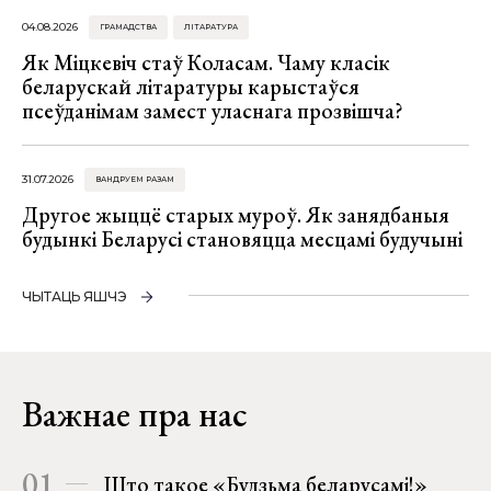
04.08.2026
ГРАМАДСТВА
ЛІТАРАТУРА
Як Міцкевіч стаў Коласам. Чаму класік
беларускай літаратуры карыстаўся
псеўданімам замест уласнага прозвішча?
31.07.2026
ВАНДРУЕМ РАЗАМ
Другое жыццё старых муроў. Як занядбаныя
будынкі Беларусі становяцца месцамі будучыні
ЧЫТАЦЬ ЯШЧЭ
Важнае пра нас
01
Што такое «Будзьма беларусамі!»