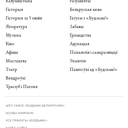
Калумністыка
Разумняты
Гісторыя
Беларуская мова
Гісторыя за 5 хвілін
Гатуем з «Будзьма!»
Літаратура
Забавы
Музыка
Грамадства
Кіно
Адукацыя
Афіша
Псіхалогія і самаразвіццё
Мастацтва
Экалогія
Тэатр
Паштоўкі ад «Будзьма!»
Вандроўкі
Трызуб і Пагоня
ШТО ТАКОЕ «БУДЗЬМА БЕЛАРУСАМІ!»
АСОБЫ КАМПАНІІ
УСЕ ПРАЕКТЫ «БУДЗЬМА!»
КАРТА САЙТА