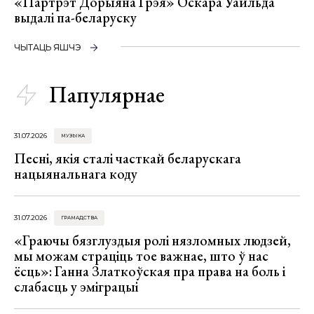
«Партрэт Дорыяна Грэя» Оскара Уайльда
выдалі па-беларуску
ЧЫТАЦЬ ЯШЧЭ
Папулярнае
31.07.2026
МУЗЫКА
Песні, якія сталі часткай беларускага
нацыянальнага коду
31.07.2026
ГРАМАДСТВА
«Граючы бязглуздыя ролі нязломных людзей,
мы можам страціць тое важнае, што ў нас
ёсць»: Ганна Златкоўская пра права на боль і
слабасць у эміграцыі