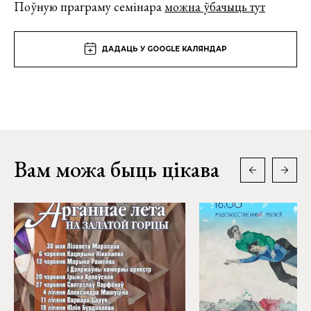
Поўную праграму семінара
можна ўбачыць тут
ДАДАЦЬ У GOOGLE КАЛЯНДАР
Вам можа быць цікава