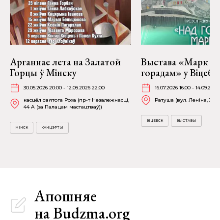
Арганнае лета на Залатой
Выстава «Марк Ша
Горцы ў Мінску
горадам» у Віцебс
30.05.2026 20:00 - 12.09.2026 22:00
16.07.2026 16:00 - 14.09.2026
касцёл святога Роха (пр-т Незалежнасці,
Ратуша (вул. Леніна, 36)
44 А (за Палацам мастацтваў))
ВІЦЕБСК
ВЫСТАВЫ
МІНСК
КАНЦЭРТЫ
Апошняе
на Budzma.org