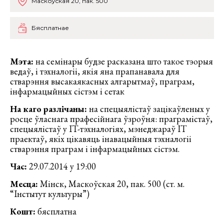
Маскоўская 20, пак. 500
Бясплатнае
Мэта:
на семінары будзе расказана што такое тэорыя
ведаў, і тэхналогіі, якія яна прапанавала для
стварэння высакаякасных алгарытмаў, праграм,
інфармацыйных сістэм і сетак
На каго разлічаны:
на спецыялістаў зацікаўленых у
росце ўласнага прафесійнага ўзроўня: праграмістаў,
спецыялістаў у IT-тэхналогіях, мэнеджараў IT
праектаў, якіх цікавяць інавацыйныя тэхналогіі
стварэння праграм і інфармацыйных сістэм.
Час:
29.07.2014 у 19:00
Месца:
Мінск, Маскоўская 20, пак. 500 (ст. м.
“Інстытут культуры”)
Кошт:
бясплатна