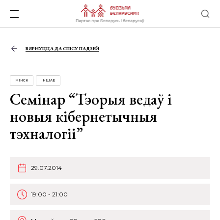
ВЯРНУЦЦА ДА СПІСУ ПАДЗЕЙ
МІНСК
ІНШАЕ
Семінар “Тэорыя ведаў і
новыя кібернетычныя
тэхналогіі”
29.07.2014
19:00 - 21:00