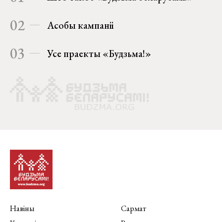
02
Асобы кампаніі
03
Усе праекты «Будзьма!»
Навіны
Сармат