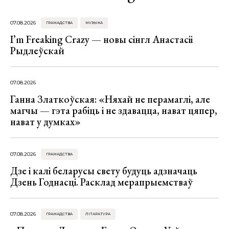
07.08.2026
ГРАМАДСТВА
МУЗЫКА
I’m Freaking Crazy — новы сінгл Анастасіі
Рыдлеўскай
07.08.2026
Ганна Златкоўская: «Няхай не перамаглі, але
магчы — гэта рабіць і не здавацца, нават цяпер,
нават у думках»
07.08.2026
ГРАМАДСТВА
Дзе і калі беларусы свету будуць адзначаць
Дзень Годнасці. Расклад мерапрыемстваў
07.08.2026
ГРАМАДСТВА
ЛІТАРАТУРА