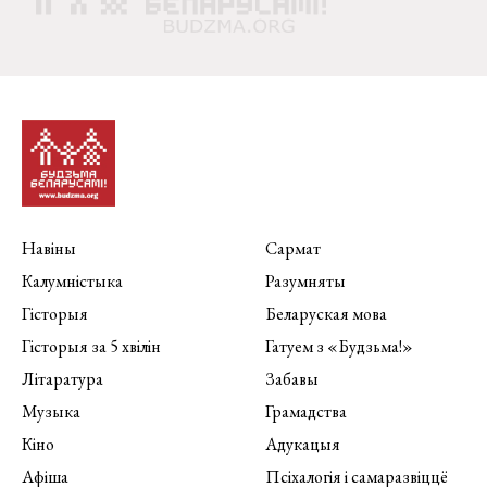
Навіны
Сармат
Калумністыка
Разумняты
Гісторыя
Беларуская мова
Гісторыя за 5 хвілін
Гатуем з «Будзьма!»
Літаратура
Забавы
Музыка
Грамадства
Кіно
Адукацыя
Афіша
Псіхалогія і самаразвіццё