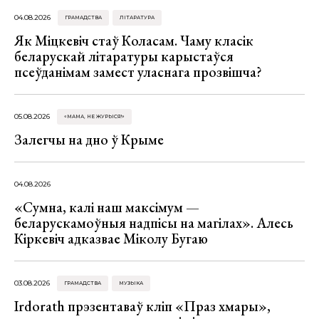
04.08.2026
ГРАМАДСТВА
ЛІТАРАТУРА
Як Міцкевіч стаў Коласам. Чаму класік
беларускай літаратуры карыстаўся
псеўданімам замест уласнага прозвішча?
05.08.2026
«МАМА, НЕ ЖУРЫСЯ!»
Залегчы на дно ў Крыме
04.08.2026
«Сумна, калі наш максімум —
беларускамоўныя надпісы на магілах». Алесь
Кіркевіч адказвае Міколу Бугаю
03.08.2026
ГРАМАДСТВА
МУЗЫКА
Irdorath прэзентаваў кліп «Праз хмары»,