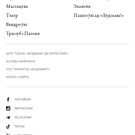
Мастацтва
Экалогія
Тэатр
Паштоўкі ад «Будзьма!»
Вандроўкі
Трызуб і Пагоня
ШТО ТАКОЕ «БУДЗЬМА БЕЛАРУСАМІ!»
АСОБЫ КАМПАНІІ
УСЕ ПРАЕКТЫ «БУДЗЬМА!»
КАРТА САЙТА
FACEBOOK
INSTAGRAM
TELEGRAM
TIKTOK