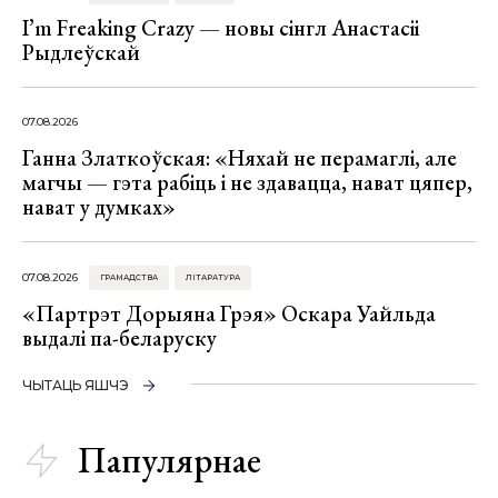
I’m Freaking Crazy — новы сінгл Анастасіі
Рыдлеўскай
07.08.2026
Ганна Златкоўская: «Няхай не перамаглі, але
магчы — гэта рабіць і не здавацца, нават цяпер,
нават у думках»
07.08.2026
ГРАМАДСТВА
ЛІТАРАТУРА
«Партрэт Дорыяна Грэя» Оскара Уайльда
выдалі па-беларуску
ЧЫТАЦЬ ЯШЧЭ
Папулярнае