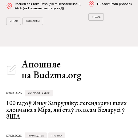
касцёл святога Роха (пр-т Незалежнасці,
Huddart Park (Woodside)
44 А (за Палацам мастацтваў))
ІНШАЕ
МІНСК
КАНЦЭРТЫ
Апошняе
на Budzma.org
09.08.2026
БЕЛАРУСЫ СВЕТУ
100 гадоў Янку Запрудніку: легендарны шлях
хлопчыка з Міра, які стаў голасам Беларусі ў
ЗША
07.08.2026
ГРАМАДСТВА
МУЗЫКА