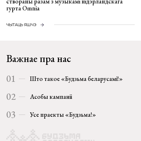
створаны разам з музыкамі нідэрландскага
гурта Omnia
ЧЫТАЦЬ ЯШЧЭ
Важнае пра нас
01
Што такое «Будзьма беларусамі!»
02
Асобы кампаніі
03
Усе праекты «Будзьма!»