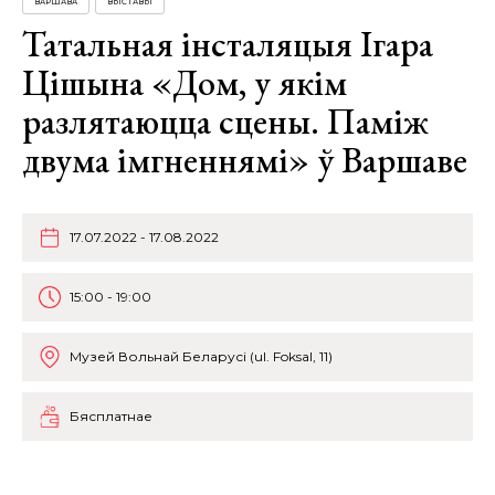
ВАРШАВА
ВЫСТАВЫ
Татальная інсталяцыя Ігара
Цішына «Дом, у якiм
разлятаюцца сцены. Паміж
двума імгненнямі» ў Варшаве
17.07.2022 - 17.08.2022
15:00 - 19:00
Музей Вольнай Беларусi (ul. Foksal, 11)
Бясплатнае