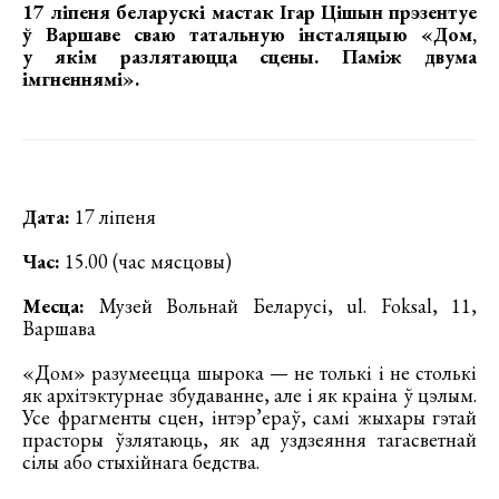
17 ліпеня беларускі мастак
Ігар Цішын
прэзентуе
ў Варшаве сваю татальную інсталяцыю
«Дом,
у якiм разлятаюцца сцены. Паміж двума
імгненнямі»
.
Дата:
17 ліпеня
Час:
15.00 (час мясцовы)
Месца:
Музей Вольнай Беларусi, ul. Foksal, 11,
Варшава
«Дом» разумеецца шырока — не толькі і не столькі
як архітэктурнае збудаванне, але і як краіна ў цэлым.
Усе фрагменты сцен, інтэр’ераў, самі жыхары гэтай
прасторы ўзлятаюць, як ад уздзеяння тагасветнай
сілы або стыхійнага бедства.