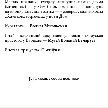
Мастак прапануе гледачу апынуцца паміж двума
імгненнямі — узлёту і прызямлення, — націснуць
на кнопку «паўза» і затым — «рэверс», калі абломкі
абавязкова збіраюцца ў новы Дом.
Куратарка —
Вольга Мжэльская
.
Гэтай інсталяцыяй адкрываецца новая беларуская
прастора ў Варшаве —
Музей Вольнай Беларусi
.
Выстава працуе
па 17 жніўня
.
ДАДАЦЬ У GOOGLE КАЛЯНДАР