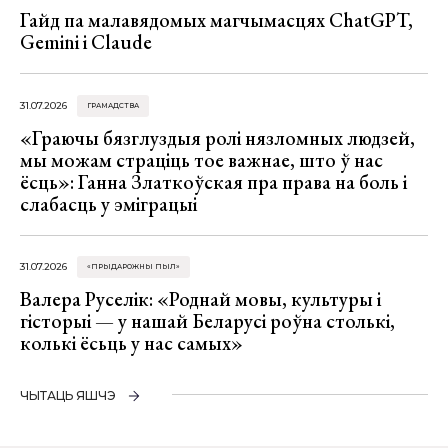
Гайд па малавядомых магчымасцях ChatGPT,
Gemini і Claude
31.07.2026
ГРАМАДСТВА
«Граючы бязглуздыя ролі нязломных людзей,
мы можам страціць тое важнае, што ў нас
ёсць»: Ганна Златкоўская пра права на боль і
слабасць у эміграцыі
31.07.2026
«ПРЫДАРОЖНЫ ПЫЛ»
Валера Руселік: «Роднай мовы, культуры і
гісторыі — у нашай Беларусі роўна столькі,
колькі ёсьць у нас самых»
ЧЫТАЦЬ ЯШЧЭ