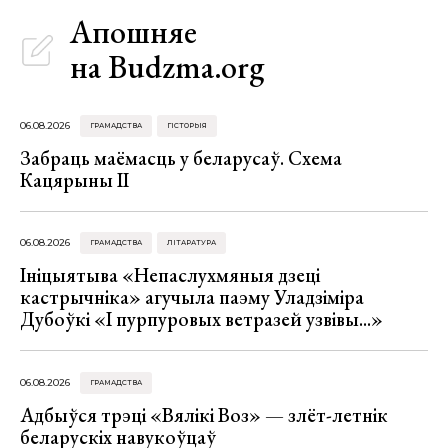
Апошняе
на Budzma.org
06.08.2026
ГРАМАДСТВА
ГІСТОРЫЯ
Забраць маёмасць у беларусаў. Схема
Кацярыны ІІ
06.08.2026
ГРАМАДСТВА
ЛІТАРАТУРА
Ініцыятыва «Непаслухмяныя дзеці
кастрычніка» агучыла паэму Уладзіміра
Дубоўкі «І пурпуровых ветразей узвівы...»
06.08.2026
ГРАМАДСТВА
Адбыўся трэці «Вялікі Воз» — злёт-летнік
беларускіх навукоўцаў