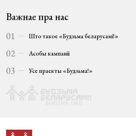
Важнае пра нас
01
Што такое «Будзьма беларусамі!»
02
Асобы кампаніі
03
Усе праекты «Будзьма!»