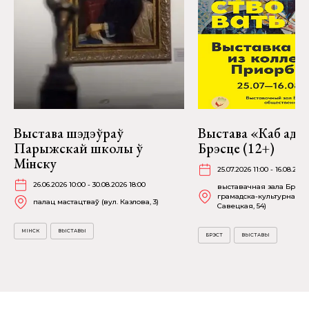
Выстава шэдэўраў
Выстава «Каб адчу
Парыжскай школы ў
Брэсце (12+)
Мінску
25.07.2026 11:00 - 16.08.2026
26.06.2026 10:00 - 30.08.2026 18:00
выставачная зала Брэсц
грамадска-культурнага ц
палац мастацтваў (вул. Казлова, 3)
Савецкая, 54)
МІНСК
ВЫСТАВЫ
БРЭСТ
ВЫСТАВЫ