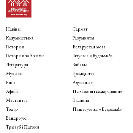
Навіны
Сармат
Калумністыка
Разумняты
Гісторыя
Беларуская мова
Гісторыя за 5 хвілін
Гатуем з «Будзьма!»
Літаратура
Забавы
Музыка
Грамадства
Кіно
Адукацыя
Афіша
Псіхалогія і самаразвіццё
Мастацтва
Экалогія
Тэатр
Паштоўкі ад «Будзьма!»
Вандроўкі
Трызуб і Пагоня