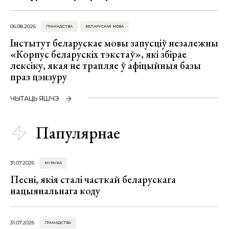
06.08.2026
ГРАМАДСТВА
БЕЛАРУСКАЯ МОВА
Інстытут беларускае мовы запусціў незалежны
«Корпус беларускіх тэкстаў», які збірае
лексіку, якая не трапляе ў афіцыйныя базы
праз цэнзуру
ЧЫТАЦЬ ЯШЧЭ
Папулярнае
31.07.2026
МУЗЫКА
Песні, якія сталі часткай беларускага
нацыянальнага коду
31.07.2026
ГРАМАДСТВА