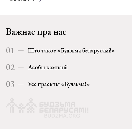
Важнае пра нас
01
Што такое «Будзьма беларусамі!»
02
Асобы кампаніі
03
Усе праекты «Будзьма!»