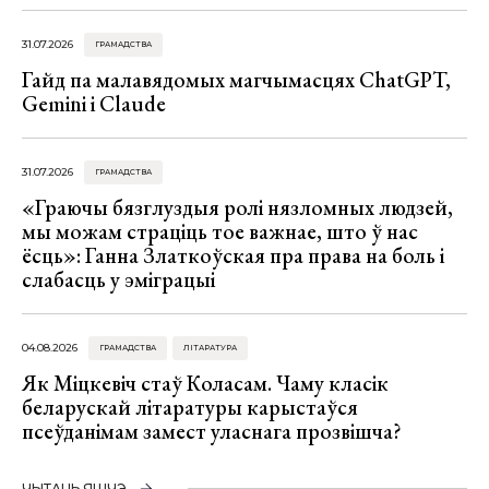
31.07.2026
ГРАМАДСТВА
Гайд па малавядомых магчымасцях ChatGPT,
Gemini і Claude
31.07.2026
ГРАМАДСТВА
«Граючы бязглуздыя ролі нязломных людзей,
мы можам страціць тое важнае, што ў нас
ёсць»: Ганна Златкоўская пра права на боль і
слабасць у эміграцыі
04.08.2026
ГРАМАДСТВА
ЛІТАРАТУРА
Як Міцкевіч стаў Коласам. Чаму класік
беларускай літаратуры карыстаўся
псеўданімам замест уласнага прозвішча?
ЧЫТАЦЬ ЯШЧЭ