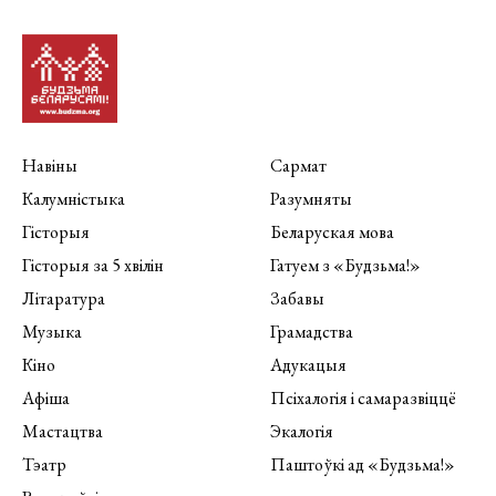
Навіны
Сармат
Калумністыка
Разумняты
Гісторыя
Беларуская мова
Гісторыя за 5 хвілін
Гатуем з «Будзьма!»
Літаратура
Забавы
Музыка
Грамадства
Кіно
Адукацыя
Афіша
Псіхалогія і самаразвіццё
Мастацтва
Экалогія
Тэатр
Паштоўкі ад «Будзьма!»