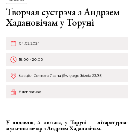
ЛІТАРАТУРА
Творчая сустрэча з Андрэем
Хадановічам у Торуні
04.02.2024
18:00 - 20:00
Касцёл Святога Язэпа (Świętego Józefa 23/35)
Бясплатнае
У нядзелю, 4 лютага,
у Торуні — літаратурна-
музычны вечар з Андрэем Хадановічам.