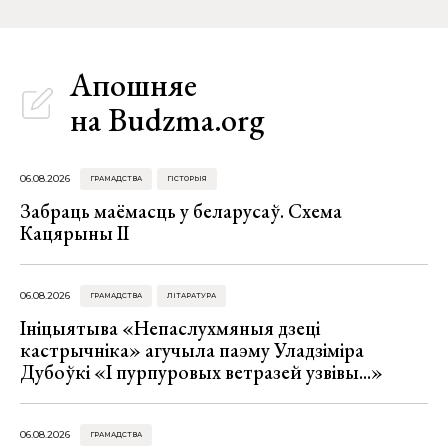
Апошняе
на Budzma.org
06.08.2026
ГРАМАДСТВА
ГІСТОРЫЯ
Забраць маёмасць у беларусаў. Схема
Кацярыны ІІ
06.08.2026
ГРАМАДСТВА
ЛІТАРАТУРА
Ініцыятыва «Непаслухмяныя дзеці
кастрычніка» агучыла паэму Уладзіміра
Дубоўкі «І пурпуровых ветразей узвівы...»
06.08.2026
ГРАМАДСТВА