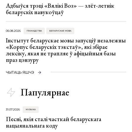
Адбыўся трэці «Вялікі Воз» — злёт-летнік
беларускіх навукоўцаў
06.08.2026
ГРАМАДСТВА
БЕЛАРУСКАЯ МОВА
Інстытут беларускае мовы запусціў незалежны
«Корпус беларускіх тэкстаў», які збірае
лексіку, якая не трапляе ў афіцыйныя базы
праз цэнзуру
ЧЫТАЦЬ ЯШЧЭ
Папулярнае
31.07.2026
МУЗЫКА
Песні, якія сталі часткай беларускага
нацыянальнага коду