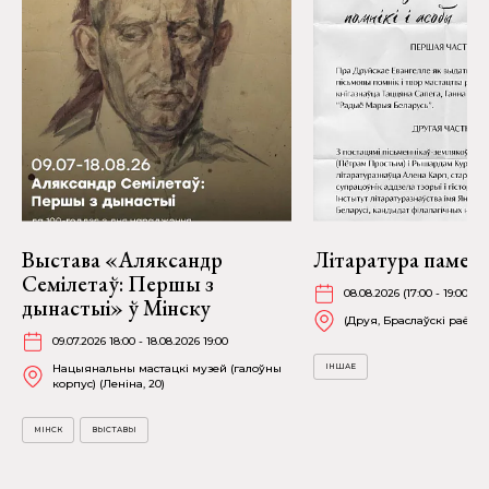
Выстава «Аляксандр
Літаратура памеж
Семілетаў: Першы з
08.08.2026 (17:00 - 19:00)
дынастыі» ў Мінску
(Друя, Браслаўскі раён)
09.07.2026 18:00 - 18.08.2026 19:00
Нацыянальны мастацкі музей (галоўны
ІНШАЕ
корпус) (Леніна, 20)
МІНСК
ВЫСТАВЫ