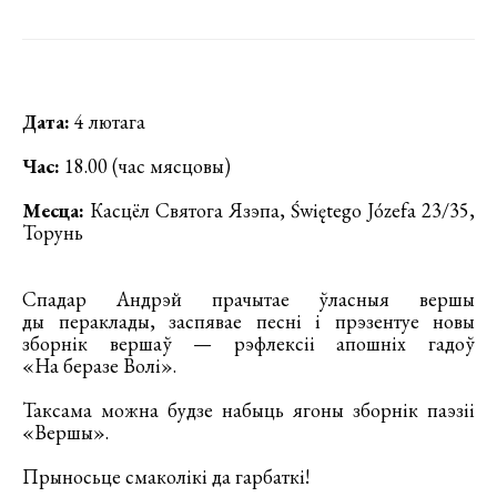
Дата:
4 лютага
Час:
18.00 (час мясцовы)
Месца:
Касцёл Святога Язэпа, Świętego Józefa 23/35,
Торунь
Спадар Андрэй прачытае ўласныя вершы
ды пераклады, заспявае песні і прэзентуе новы
зборнік вершаў — рэфлексіі апошніх гадоў
«На беразе Волі».
Таксама можна будзе набыць ягоны зборнік паэзіі
«Вершы».
Прыносьце смаколікі да гарбаткі!