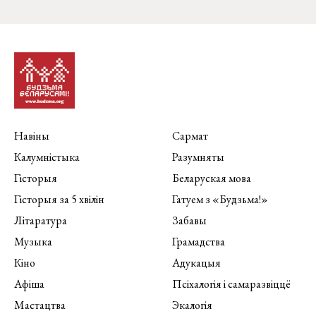
Навіны
Сармат
Калумністыка
Разумняты
Гісторыя
Беларуская мова
Гісторыя за 5 хвілін
Гатуем з «Будзьма!»
Літаратура
Забавы
Музыка
Грамадства
Кіно
Адукацыя
Афіша
Псіхалогія і самаразвіццё
Мастацтва
Экалогія