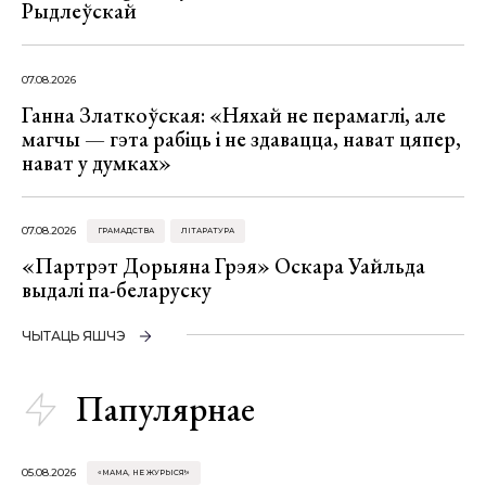
Рыдлеўскай
07.08.2026
Ганна Златкоўская: «Няхай не перамаглі, але
магчы — гэта рабіць і не здавацца, нават цяпер,
нават у думках»
07.08.2026
ГРАМАДСТВА
ЛІТАРАТУРА
«Партрэт Дорыяна Грэя» Оскара Уайльда
выдалі па-беларуску
ЧЫТАЦЬ ЯШЧЭ
Папулярнае
05.08.2026
«МАМА, НЕ ЖУРЫСЯ!»