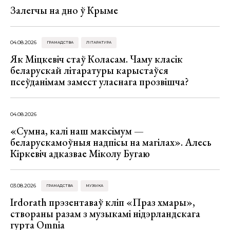
Залегчы на дно ў Крыме
04.08.2026
ГРАМАДСТВА
ЛІТАРАТУРА
Як Міцкевіч стаў Коласам. Чаму класік
беларускай літаратуры карыстаўся
псеўданімам замест уласнага прозвішча?
04.08.2026
«Сумна, калі наш максімум —
беларускамоўныя надпісы на магілах». Алесь
Кіркевіч адказвае Міколу Бугаю
03.08.2026
ГРАМАДСТВА
МУЗЫКА
Irdorath прэзентаваў кліп «Праз хмары»,
створаны разам з музыкамі нідэрландскага
гурта Omnia