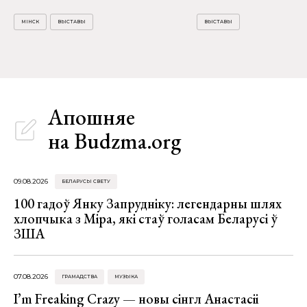
МІНСК
ВЫСТАВЫ
ВЫСТАВЫ
Апошняе
на Budzma.org
09.08.2026
БЕЛАРУСЫ СВЕТУ
100 гадоў Янку Запрудніку: легендарны шлях
хлопчыка з Міра, які стаў голасам Беларусі ў
ЗША
07.08.2026
ГРАМАДСТВА
МУЗЫКА
I’m Freaking Crazy — новы сінгл Анастасіі