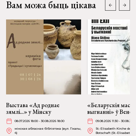
Вам можа быць цікава
Выстава «Ад роднае
«Беларускія маста
зямлі...» у Мінску
выгнанні» ў Вене
08.07.2026 18:00 - 30.08.2026 18:00
09.08.2026 11:30 - 30.08.202
мінская абласная бібліятэка (вул. Гікалы,
St.-Elisabeth-Kirche der P
4)
Botschaft (St.-Elisabethpla