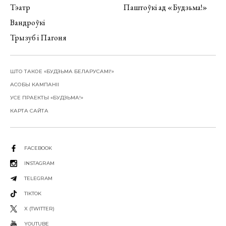
Тэатр
Паштоўкі ад «Будзьма!»
Вандроўкі
Трызуб і Пагоня
ШТО ТАКОЕ «БУДЗЬМА БЕЛАРУСАМІ!»
АСОБЫ КАМПАНІІ
УСЕ ПРАЕКТЫ «БУДЗЬМА!»
КАРТА САЙТА
FACEBOOK
INSTAGRAM
TELEGRAM
TIKTOK
X (TWITTER)
YOUTUBE