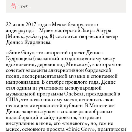
5 руб.
22 июня 2017 года в Мекке белорусского
андеграунда – Музее-мастерской Заира Азгура
(Минск, ул.Азгура, 8) состоится творческий вечер
Дениса Кудрявцева.
«Sinie Gory» это авторский проект Дениса
Кудрявцева (названный по одноименному месту
вдохновения, деревня под Минском), в котором он
сочетает элементы альтернативной бардовской
песни, экспериментальной музыки и спонтанной
импровизации. В октябре прошлого года, Денис
стал одним из участников международной
музыкальной программы OneBeat, проходившей в
США, что позволило ему месяц исполнять свои
песни для американской публики. В Минске же
Денис чаще выступает в составе разнообразных
коллабораций и сайд-проектов, что делает
выступление в июне, его «теневого», но, тем не
менее, основного проекта «Sinie Gory», практически