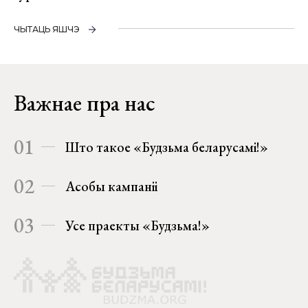
ЧЫТАЦЬ ЯШЧЭ
Важнае пра нас
01
Што такое «Будзьма беларусамі!»
02
Асобы кампаніі
03
Усе праекты «Будзьма!»