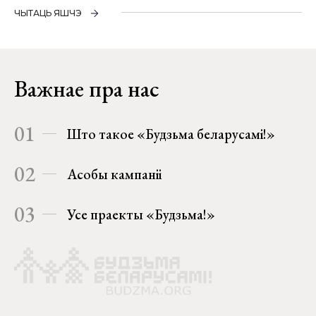
ЧЫТАЦЬ ЯШЧЭ
Важнае пра нас
01
Што такое «Будзьма беларусамі!»
02
Асобы кампаніі
03
Усе праекты «Будзьма!»