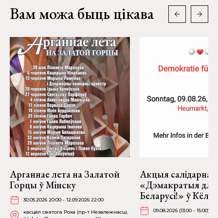
Вам можа быць цікава
Арганнае лета на Залатой
Акцыя салідарнас
Горцы ў Мінску
«Дэмакратыя для
Беларусі!» ў Кёль
30.05.2026 20:00 - 12.09.2026 22:00
09.08.2026 (13:00 - 15:00)
касцёл святога Роха (пр-т Незалежнасці,