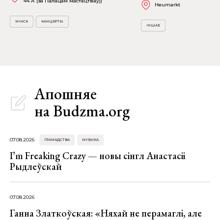
44 А (за Палацам мастацтваў))
Heumarkt
МІНСК
КАНЦЭРТЫ
ІНШАЕ
Апошняе
на Budzma.org
07.08.2026
ГРАМАДСТВА
МУЗЫКА
I’m Freaking Crazy — новы сінгл Анастасіі
Рыдлеўскай
07.08.2026
Ганна Златкоўская: «Няхай не перамаглі, але