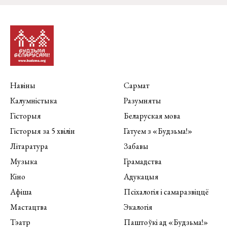
Навіны
Сармат
Калумністыка
Разумняты
Гісторыя
Беларуская мова
Гісторыя за 5 хвілін
Гатуем з «Будзьма!»
Літаратура
Забавы
Музыка
Грамадства
Кіно
Адукацыя
Афіша
Псіхалогія і самаразвіццё
Мастацтва
Экалогія
Тэатр
Паштоўкі ад «Будзьма!»