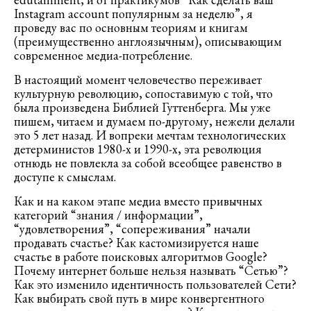
Instagram account популярным за неделю”, я
проведу вас по основным теория
м и книгам
(преимущественно англоязычным), описывающим
современное медиа-потребление.
В настоящий момент человечество переживает
культурную революцию, сопоставимую с той, что
была произведена Библией Гуттенберга. Мы уже
пишем, читаем и думаем по-другому, нежели делали
это 5 лет назад. И вопреки мечтам технологических
детерминистов 1980-х и 1990-х, эта революция
отнюдь не повлекла за собой всеобщее равенство в
доступе к смыслам.
Как и на каком этапе медиа вместо привычных
категорий “знания / информации”,
“удовлетворения”, “сопереживания” начали
продавать счастье? Как кастомизируется наше
счастье в работе поисковых алгоритмов Google?
Почему интернет больше нельзя называть “Сетью”?
Как это изменило идентичность пользователей Сети?
Как выбирать свой путь в мире конвергентного