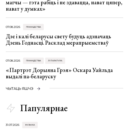
магчы — гэта рабіць і не здавацца, нават цяпер,
нават у думках»
07.08.2026
ГРАМАДСТВА
Дзе і калі беларусы свету будуць адзначаць
Дзень Годнасці. Расклад мерапрыемстваў
07.08.2026
ГРАМАДСТВА
ЛІТАРАТУРА
«Партрэт Дорыяна Грэя» Оскара Уайльда
выдалі па-беларуску
ЧЫТАЦЬ ЯШЧЭ
Папулярнае
31.07.2026
МУЗЫКА