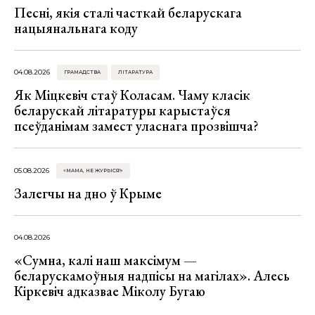
Песні, якія сталі часткай беларускага
нацыянальнага коду
04.08.2026
ГРАМАДСТВА
ЛІТАРАТУРА
Як Міцкевіч стаў Коласам. Чаму класік
беларускай літаратуры карыстаўся
псеўданімам замест уласнага прозвішча?
05.08.2026
«МАМА, НЕ ЖУРЫСЯ!»
Залегчы на дно ў Крыме
04.08.2026
«Сумна, калі наш максімум —
беларускамоўныя надпісы на магілах». Алесь
Кіркевіч адказвае Міколу Бугаю