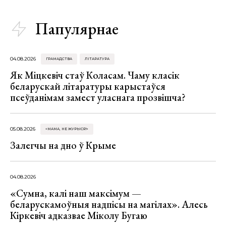
Папулярнае
04.08.2026
ГРАМАДСТВА
ЛІТАРАТУРА
Як Міцкевіч стаў Коласам. Чаму класік
беларускай літаратуры карыстаўся
псеўданімам замест уласнага прозвішча?
05.08.2026
«МАМА, НЕ ЖУРЫСЯ!»
Залегчы на дно ў Крыме
04.08.2026
«Сумна, калі наш максімум —
беларускамоўныя надпісы на магілах». Алесь
Кіркевіч адказвае Міколу Бугаю