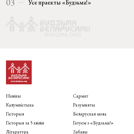
03
Усе праекты «Будзьма!»
Навіны
Сармат
Калумністыка
Разумняты
Гісторыя
Беларуская мова
Гісторыя за 5 хвілін
Гатуем з «Будзьма!»
Літаратура
Забавы