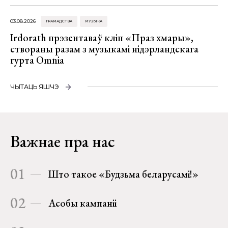
03.08.2026
ГРАМАДСТВА
МУЗЫКА
Irdorath прэзентаваў кліп «Праз хмары»,
створаны разам з музыкамі нідэрландскага
гурта Omnia
ЧЫТАЦЬ ЯШЧЭ
Важнае пра нас
01
Што такое «Будзьма беларусамі!»
02
Асобы кампаніі