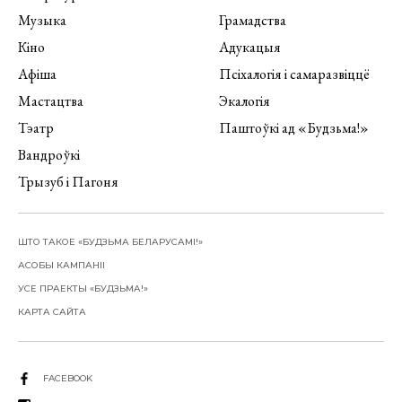
Музыка
Грамадства
Кіно
Адукацыя
Афіша
Псіхалогія і самаразвіццё
Мастацтва
Экалогія
Тэатр
Паштоўкі ад «Будзьма!»
Вандроўкі
Трызуб і Пагоня
ШТО ТАКОЕ «БУДЗЬМА БЕЛАРУСАМІ!»
АСОБЫ КАМПАНІІ
УСЕ ПРАЕКТЫ «БУДЗЬМА!»
КАРТА САЙТА
FACEBOOK