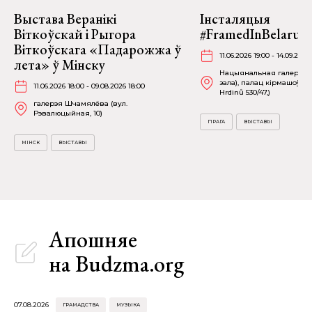
Выстава Веранікі
Інсталяцыя
Віткоўскай і Рыгора
#FramedInBelarus 
Віткоўскага «Падарожжа ў
11.06.2026 19:00 - 14.09.2026
лета» ў Мінску
Нацыянальная галерэя П
зала), палац кірмашоў (
11.06.2026 18:00 - 09.08.2026 18:00
Hrdinů 530/47,)
галерэя Шчамялёва (вул.
Рэвалюцыйная, 10)
ПРАГА
ВЫСТАВЫ
МІНСК
ВЫСТАВЫ
Апошняе
на Budzma.org
07.08.2026
ГРАМАДСТВА
МУЗЫКА