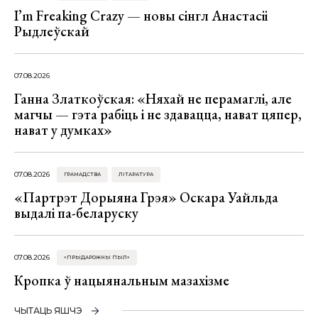
I’m Freaking Crazy — новы сінгл Анастасіі
Рыдлеўскай
07.08.2026
Ганна Златкоўская: «Няхай не перамаглі, але
магчы — гэта рабіць і не здавацца, нават цяпер,
нават у думках»
07.08.2026
ГРАМАДСТВА
ЛІТАРАТУРА
«Партрэт Дорыяна Грэя» Оскара Уайльда
выдалі па-беларуску
07.08.2026
«ПРЫДАРОЖНЫ ПЫЛ»
Кропка ў нацыянальным мазахізме
ЧЫТАЦЬ ЯШЧЭ