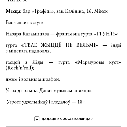
Месца:
бар «Графіці», зав. Калініна, 16, Мінск
Вас чакае выступ:
Назара Каламыцава — франтмэна гурта «ГРУНТ!»;
гурта «ТВАЕ ЖЫЦЦЁ НЕ ВЕЛЬМІ» — індзі
з мінскага падполля;
гасцей з Ліды — гурта «Мармуровы куст»
(Rock’n’roll);
джэм і вольны мікрафон.
Уваход вольны. Данат музыкам вітаецца.
Узрост удзельнікаў і гледачоў — 18+.
ДАДАЦЬ У GOOGLE КАЛЯНДАР