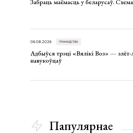
Забраць маёмасць у беларусаў. Схем
06.08.2026
ГРАМАДСТВА
Адбыўся трэці «Вялікі Воз» — злёт-
навукоўцаў
Папулярнае