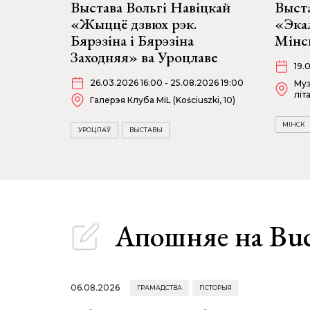
Выстава Вольгі Навіцкай
Выста
«Жыццё дзвюх рэк.
«Экал
Бярэзіна і Бярэзіна
Мінс
Заходняя» ва Уроцлаве
19.
26.03.2026 16:00 - 25.08.2026 19:00
Муз
літ
Галерэя Клуба MiL (Kościuszki, 10)
МІНСК
УРОЦЛАЎ
ВЫСТАВЫ
Апошняе
на Bu
06.08.2026
ГРАМАДСТВА
ГІСТОРЫЯ