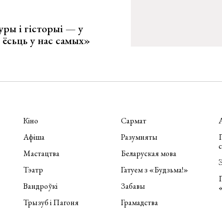
уры і гісторыі — у
 ёсьць у нас самых»
Кіно
Сармат
Афіша
Разумняты
П
Мастацтва
Беларуская мова
Э
Тэатр
Гатуем з «Будзьма!»
Вандроўкі
Забавы
Трызуб і Пагоня
Грамадства