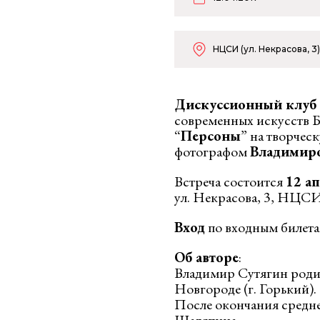
НЦСИ (ул. Некрасова, 3)
Дискуссионный клу
современных искусств Б
“
Персоны
” на творчес
фотографом
Владимир
Встреча состоится
12 а
ул. Некрасова, 3, НЦСИ
Вход
по входным биле
Об авторе
:
Владимир Сутягин роди
Новгороде (г. Горький).
После окончания средн