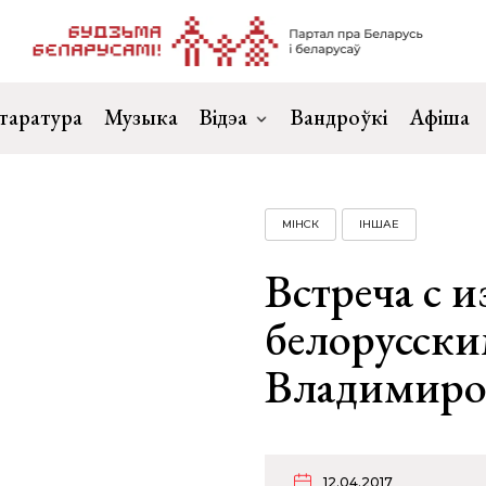
таратура
Музыка
Відэа
Вандроўкі
Афіша
МІНСК
ІНШАЕ
Встреча с 
белорусск
Владимиро
12.04.2017