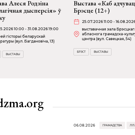
ва Алеся Родзіна
Выстава «Каб адчувац
агічная дысперсія» ў
Брэсце (12+)
ку
25.07.2026 11:00 - 16.08.202
05.2026 10:00 - 31.08.2026 19:00
выставачная зала Брэсцкаг
абласнога грамадска-культ
ей гісторыі беларускай
цэнтра (вул. Савецкая, 54)
аратуры (вул. Багдановіча, 13)
БРЭСТ
ВЫСТАВЫ
ВЫСТАВЫ
dzma.org
06.08.2026
ГРАМАДСТВА
ЛІТ