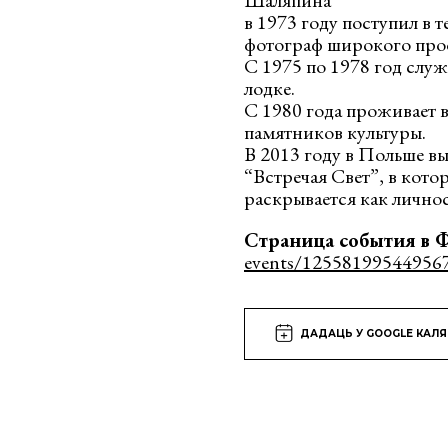
Шаляпина
в 1973 году поступил в 
фотограф широкого про
С 1975 по 1978 год сл
лодке.
С 1980 года проживает в
памятников культуры.
В 2013 году в Польше в
“Встречая Свет”, в кото
раскрывается как личнос
Страница события
в 
events/12558199544956
ДАДАЦЬ У GOOGLE КАЛ