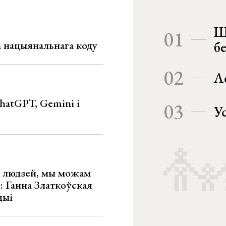
Ш
01
га нацыянальнага коду
б
02
А
hatGPT, Gemini і
03
У
х людзей, мы можам
»: Ганна Златкоўская
цыі