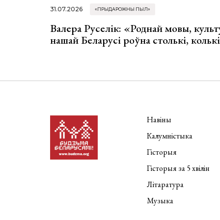
31.07.2026
«ПРЫДАРОЖНЫ ПЫЛ»
Валера Руселік: «Роднай мовы, культ
нашай Беларусі роўна столькі, колькі
Навіны
Калумністыка
Гісторыя
Гісторыя за 5 хвілін
Літаратура
Музыка