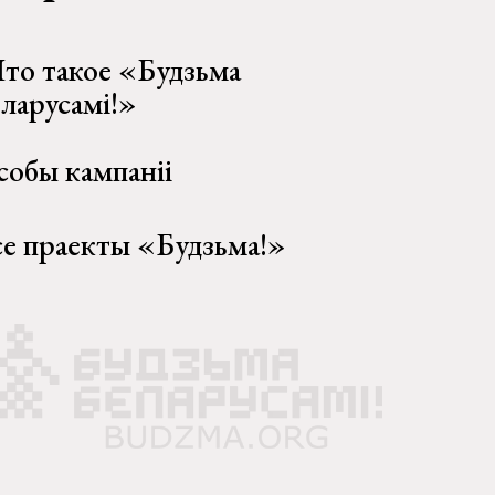
то такое «Будзьма
еларусамі!»
собы кампаніі
се праекты «Будзьма!»