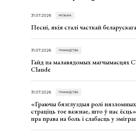
31.07.2026
МУЗЫКА
Песні, якія сталі часткай беларуска
31.07.2026
ГРАМАДСТВА
Гайд па малавядомых магчымасцях C
Claude
31.07.2026
ГРАМАДСТВА
«Граючы бязглуздыя ролі нязломны
страціць тое важнае, што ў нас ёсць
пра права на боль і слабасць у эмігра