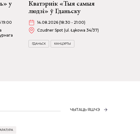
ь» у
Кватэрнік «Тыя самыя
людзі» ў Гданьску
6 19:00
14.08.2026 (18:30 - 21:00)
а
Czudner Spot (ul. Łąkowa 34/37)
урнага
ГДАНЬСК
КАНЦЭРТЫ
ЧЫТАЦЬ ЯШЧЭ
АРАТУРА