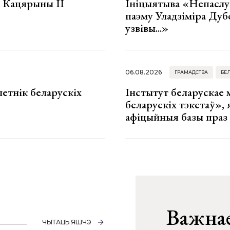
а Кацярыны ІІ
Ініцыятыва «Непаслу
паэму Уладзіміра Дуб
узвівы...»
06.08.2026
ГРАМАДСТВА
БЕ
летнік беларускіх
Інстытут беларускае
беларускіх тэкстаў», я
афіцыйныя базы праз
Важнае
ЧЫТАЦЬ ЯШЧЭ