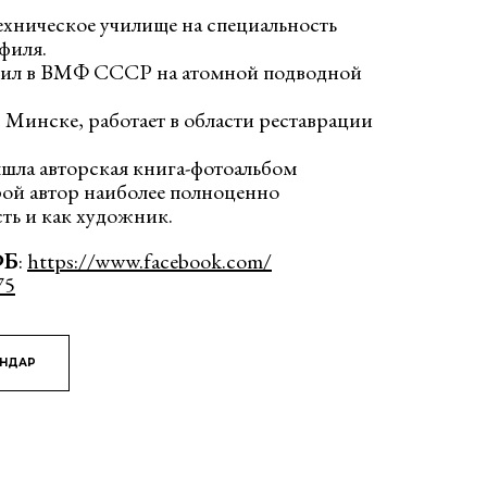
техническое училище на специальность
филя.
ужил в ВМФ СССР на атомной подводной
 Минске, работает в области реставрации
ышла авторская книга-фотоальбом
рой автор наиболее полноценно
ть и как художник.
ФБ
:
https://www.facebook.com/
75
ЯНДАР