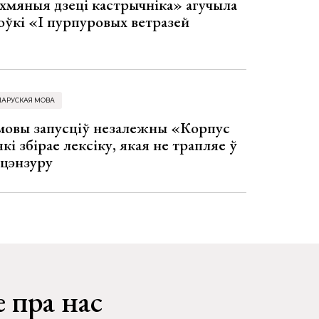
хмяныя дзеці кастрычніка» агучыла
оўкі «І пурпуровых ветразей
ЛАРУСКАЯ МОВА
 мовы запусціў незалежны «Корпус
кі збірае лексіку, якая не трапляе ў
 цэнзуру
 пра нас