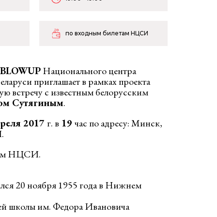
по входным билетам НЦСИ
б BLOWUP
Национального центра
еларуси приглашает в рамках проекта
кую встречу с известным белорусским
ом Сутягиным
.
преля 2017
г. в
19
час по адресу: Минск,
.
там НЦСИ.
лся 20 ноября 1955 года в Нижнем
ей школы им. Федора Ивановича