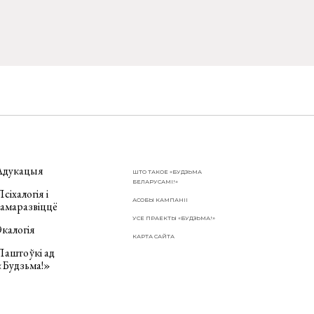
Адукацыя
ШТО ТАКОЕ «БУДЗЬМА
БЕЛАРУСАМІ!»
сіхалогія і
АСОБЫ КАМПАНІІ
самаразвіццё
УСЕ ПРАЕКТЫ «БУДЗЬМА!»
калогія
КАРТА САЙТА
Паштоўкі ад
«Будзьма!»