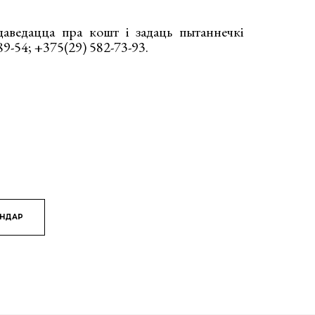
даведацца пра кошт і задаць пытаннечкі
9-54; +375(29) 582-73-93.
ЯНДАР