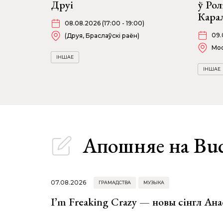
Друі
ў Рол
Карал
08.08.2026 (17:00 - 19:00)
09.
(Друя, Браслаўскі раён)
Moo
ІНШАЕ
ІНШАЕ
Апошняе
на Bu
07.08.2026
ГРАМАДСТВА
МУЗЫКА
I’m Freaking Crazy — новы сінгл Ана