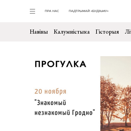
ПРА НАС
ПАДТРЫМАЙ «БУДЗЬМУ»
Навіны
Калумністыка
Гісторыя
Лі