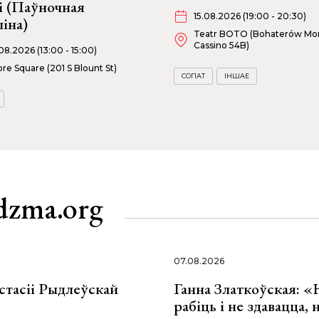
і (Паўночная
15.08.2026 (19:00 - 20:30)
іна)
Teatr BOTO (Bohaterów Mo
Cassino 54B)
08.2026 (13:00 - 15:00)
re Square (201 S Blount St)
СОПАТ
ІНШАЕ
dzma.org
07.08.2026
стасіі Рыдлеўскай
Ганна Златкоўская: «
рабіць і не здавацца,