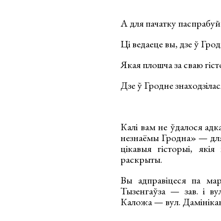
А для пачатку паспрабуй
Ці ведаеце вы, дзе ў Гро
Якая плошча за сваю гіс
Дзе ў Гродне знаходзіла
Калі вам не ўдалося ад
незнаёмы Гродна» — для в
цікавыя гісторыі, які
раскрыты.
Вы адправіцеся па ма
Тызенгаўза — зав. і в
Каложа — вул. Дамініка