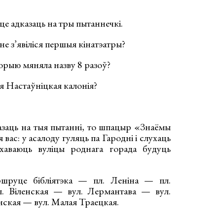
це адказаць на тры пытаннечкі.
дне з’явіліся першыя кінатэатры?
торыю мяняла назву 8 разоў?
ся Настаўніцкая калонія?
казаць на тыя пытанні, то шпацыр «Знаёмы
ас: у асалоду гуляць па Гародні і слухаць
я хаваюць вуліцы роднага горада будуць
ршруце бібліятэка — пл. Леніна — пл.
ул. Віленская — вул. Лермантава — вул.
нская — вул. Малая Траецкая.