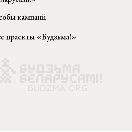
собы кампаніі
се праекты «Будзьма!»