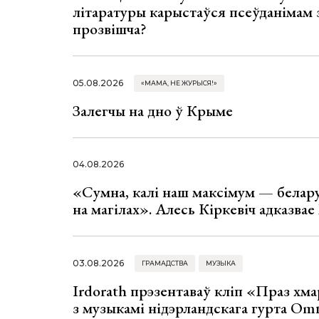
літаратуры карыстаўся псеўданімам 
прозвішча?
05.08.2026
«МАМА, НЕ ЖУРЫСЯ!»
Залегчы на дно ў Крыме
04.08.2026
«Сумна, калі наш максімум — белар
на магілах». Алесь Кіркевіч адказва
03.08.2026
ГРАМАДСТВА
МУЗЫКА
Irdorath прэзентаваў кліп «Праз хм
з музыкамі нідэрландскага гурта Om