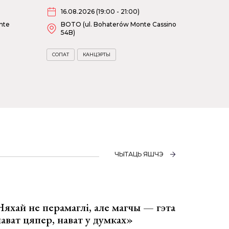
16.08.2026 (19:00 - 21:00)
nte
BOTO (ul. Bohaterów Monte Cassino
54B)
СОПАТ
КАНЦЭРТЫ
ЧЫТАЦЬ ЯШЧЭ
Няхай не перамаглі, але магчы — гэта
 нават цяпер, нават у думках»