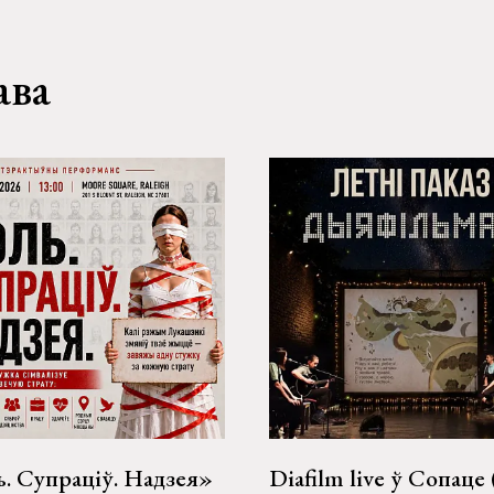
ава
. Супраціў. Надзея»
Diafilm live ў Сопаце 