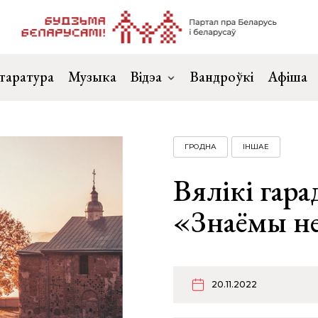
таратура
Музыка
Відэа
Вандроўкі
Афіша
ГРОДНА
ІНШАЕ
Вялікі гар
«Знаёмы н
20.11.2022