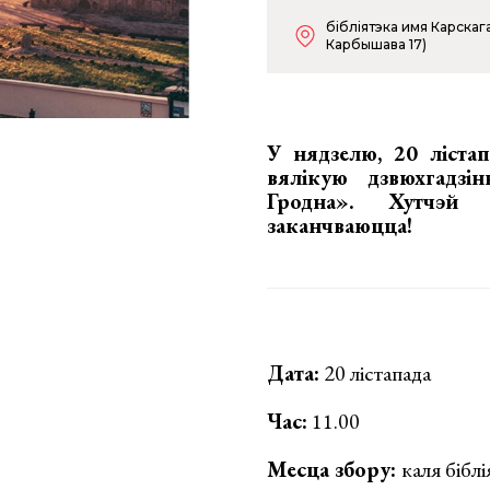
бібліятэка имя Карскага
Карбышава 17)
У нядзелю, 20 лістап
вялікую дзвюхгадз
Гродна»
. Хутчэй з
заканчваюцца!
Дата:
20 лістапада
Час:
11.00
Месца збору:
каля бібл