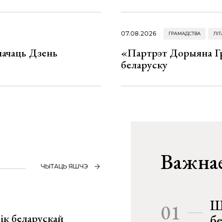
07.08.2026
ГРАМАДСТВА
ЛІТ
значаць Дзень
«Партрэт Дорыяна Гр
беларуску
Важнае
ЧЫТАЦЬ ЯШЧЭ
Ш
01
ік беларускай
б