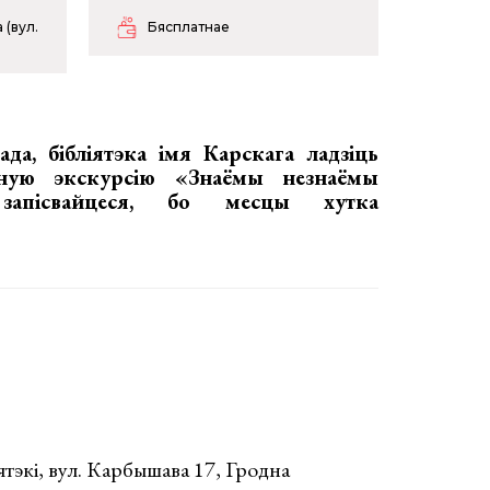
 (вул.
Бясплатнае
ада, бібліятэка імя Карскага ладзіць
інную экскурсію
«Знаёмы незнаёмы
апісвайцеся, бо месцы хутка
іятэкі, вул. Карбышава 17, Гродна