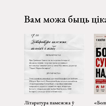
Вам можа быць цік
Літаратура памежжа ў
«Боль