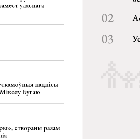
замест уласнага
02
А
03
У
ускамоўныя надпісы
е Міколу Бугаю
ары», створаны разам
nia