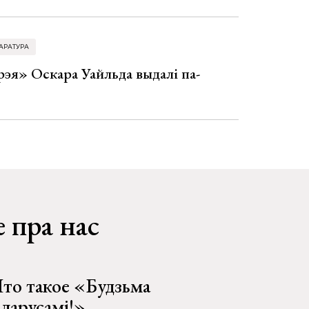
АРАТУРА
эя» Оскара Уайльда выдалі па-
 пра нас
то такое «Будзьма
еларусамі!»