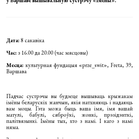
у Варшаве
вышывальную сустрэчу «Імёны»
.
Дата:
8 сакавіка
Час:
з 16.00 да 20.00 (час мясцовы)
Месца:
культурная фундацыя «prze_swit», Freta, 39,
Варшава
Падчас сустрэчы вы будзеце вышываць крыжакам
імёны беларускіх жанчын, якія натхняюць і надаюць
вам моцы. Гэта можа быць ваша імя, імя вашай
матулі, бабулі, сяброўкі, жонкі, прэзідэнткі,
палітвязынкі. Імёны тых, хто з намі. І каго з намі
няма.