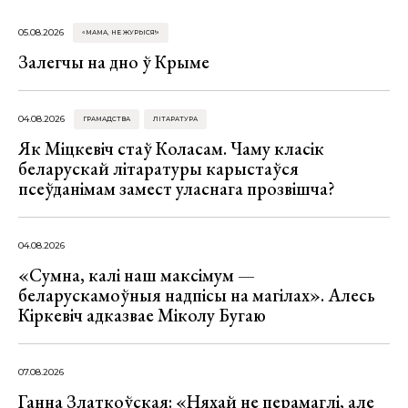
05.08.2026
«МАМА, НЕ ЖУРЫСЯ!»
Залегчы на дно ў Крыме
04.08.2026
ГРАМАДСТВА
ЛІТАРАТУРА
Як Міцкевіч стаў Коласам. Чаму класік
беларускай літаратуры карыстаўся
псеўданімам замест уласнага прозвішча?
04.08.2026
«Сумна, калі наш максімум —
беларускамоўныя надпісы на магілах». Алесь
Кіркевіч адказвае Міколу Бугаю
07.08.2026
Ганна Златкоўская: «Няхай не перамаглі, але