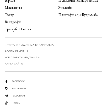
Афіша
Псіхалогія і самаразвіццё
Мастацтва
Экалогія
Тэатр
Паштоўкі ад «Будзьма!»
Вандроўкі
Трызуб і Пагоня
ШТО ТАКОЕ «БУДЗЬМА БЕЛАРУСАМІ!»
АСОБЫ КАМПАНІІ
УСЕ ПРАЕКТЫ «БУДЗЬМА!»
КАРТА САЙТА
FACEBOOK
INSTAGRAM
TELEGRAM
TIKTOK