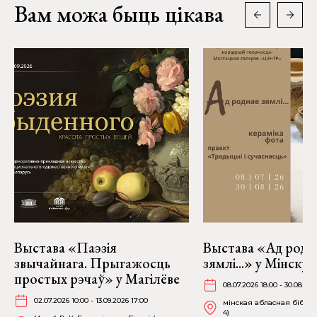
Вам можа быць цікава
Выстава «Паэзія
Выстава «Ад родн
звычайнага. Прыгажосць
зямлі...» у Мінску
простых рэчаў» у Магілёве
08.07.2026 18:00 - 30.08.202
02.07.2026 10:00 - 13.09.2026 17:00
мінская абласная бібліят
4)