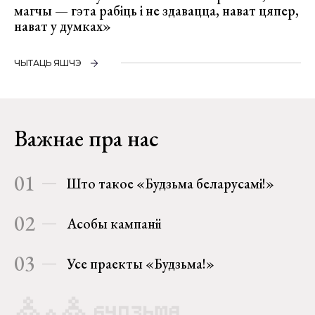
магчы — гэта рабіць і не здавацца, нават цяпер,
нават у думках»
ЧЫТАЦЬ ЯШЧЭ
Важнае пра нас
01
Што такое «Будзьма беларусамі!»
02
Асобы кампаніі
03
Усе праекты «Будзьма!»