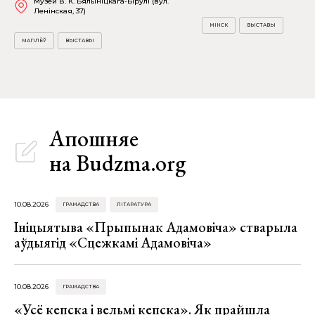
Музей В. К. Бялыніцкага-Бірулі (вул.
Ленінская, 37)
МІНСК
ВЫСТАВЫ
МАГІЛЁЎ
ВЫСТАВЫ
Апошняе
на Budzma.org
10.08.2026
ГРАМАДСТВА
ЛІТАРАТУРА
Ініцыятыва «Прыпынак Адамовіча» стварыла
аўдыягід «Сцежкамі Адамовіча»
10.08.2026
ГРАМАДСТВА
«Усё кепска і вельмі кепска». Як прайшла