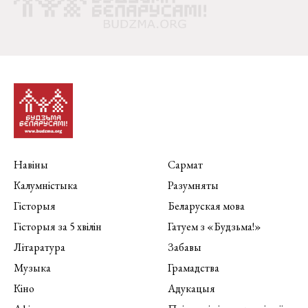
Навіны
Сармат
Калумністыка
Разумняты
Гісторыя
Беларуская мова
Гісторыя за 5 хвілін
Гатуем з «Будзьма!»
Літаратура
Забавы
Музыка
Грамадства
Кіно
Адукацыя