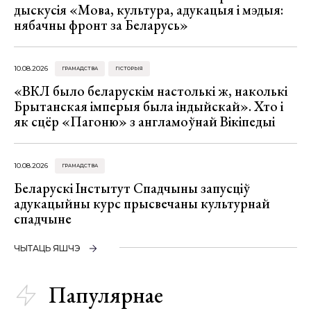
дыскусія «Мова, культура, адукацыя і мэдыя:
нябачны фронт за Беларусь»
10.08.2026
ГРАМАДСТВА
ГІСТОРЫЯ
«ВКЛ было беларускім настолькі ж, наколькі
Брытанская імперыя была індыйскай». Хто і
як сцёр «Пагоню» з англамоўнай Вікіпедыі
10.08.2026
ГРАМАДСТВА
Беларускі Інстытут Спадчыны запусціў
адукацыйны курс прысвечаны культурнай
спадчыне
ЧЫТАЦЬ ЯШЧЭ
Папулярнае