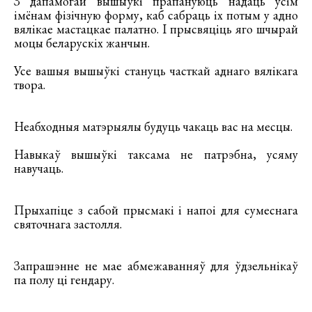
З дапамогай вышыўкі прапануюць надаць усім
імёнам фізічную форму, каб сабраць іх потым у адно
вялікае мастацкае палатно. І прысвяціць яго шчырай
моцы беларускіх жанчын.
Усе вашыя вышыўкі стануць часткай аднаго вялікага
твора.
Неабходныя матэрыялы будуць чакаць вас на месцы.
Навыкаў вышыўкі таксама не патрэбна, усяму
навучаць.
Прыхапіце з сабой прысмакі і напоі для сумеснага
святочнага застолля.
Запрашэнне не мае абмежаванняў для ўдзельнікаў
па полу ці гендару.