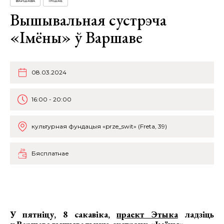
ВАРШАВА
ІНШАЕ
Вышывальная сустрэча
«Імёны» ў Варшаве
08.03.2024
16:00 - 20:00
культурная фундацыя «prze_swit» (Freta, 39)
Бясплатнае
У пятніцу, 8 сакавіка,
праект Этыка
ладзіць