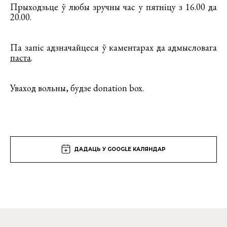
Прыходзьце ў любы зручны час у пятніцу з 16.00 да
20.00.
Па запіс адзначайцеся ў каментарах да адмысловага
паста
.
Уваход вольны, будзе donation box.
ДАДАЦЬ У GOOGLE КАЛЯНДАР