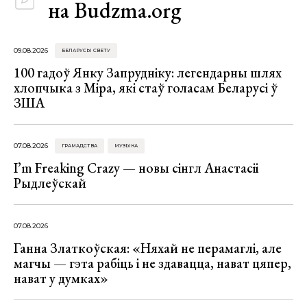
на Budzma.org
09.08.2026
БЕЛАРУСЫ СВЕТУ
100 гадоў Янку Запрудніку: легендарны шлях
хлопчыка з Міра, які стаў голасам Беларусі ў
ЗША
07.08.2026
ГРАМАДСТВА
МУЗЫКА
I’m Freaking Crazy — новы сінгл Анастасіі
Рыдлеўскай
07.08.2026
Ганна Златкоўская: «Няхай не перамаглі, але
магчы — гэта рабіць і не здавацца, нават цяпер,
нават у думках»