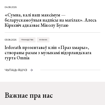
04.08.2026
«Сумна, калі наш максімум —
беларускамоўныя надпісы на магілах». Алесь
Кіркевіч адказвае Міколу Бугаю
03.08.2026
ГРАМАДСТВА
МУЗЫКА
Irdorath прэзентаваў кліп «Праз хмары»,
створаны разам з музыкамі нідэрландскага
гурта Omnia
ЧЫТАЦЬ ЯШЧЭ
Важнае пра нас