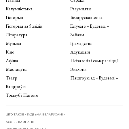
Навіны
Сармат
Калумністыка
Разумняты
Гісторыя
Беларуская мова
Гісторыя за 5 хвілін
Гатуем з «Будзьма!»
Літаратура
Забавы
Музыка
Грамадства
Кіно
Адукацыя
Афіша
Псіхалогія і самаразвіццё
Мастацтва
Экалогія
Тэатр
Паштоўкі ад «Будзьма!»
Вандроўкі
Трызуб і Пагоня
ШТО ТАКОЕ «БУДЗЬМА БЕЛАРУСАМІ!»
АСОБЫ КАМПАНІІ