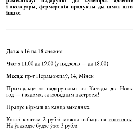
рамеснікаў: падарункі ды сувеніры, адзенне
і аксэсуары, фермерскія прадукты ды шмат што
іншае.
Дата:
з 16 па 18 снежня
Час:
з 11.00 да 19.00 (у нядзелю — да 18.00)
Месца:
пр-т Пераможцаў, 14, Мінск
Прыходзьце за падарункамі на Каляды ды Новы
год — і вядома, за калядным настроем!
Працуе кірмаш да канца выходных.
Квіткі коштам 2 рублі можна набыць па
спасылцы
.
На ўваходзе будзе ўжо 3 рублі.