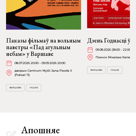
Паказы фільмаў на вольным
Дзень Годнасці ў 
паветры «Пад агульным
09.08.2026 (18:00 - 22:00)
небам» у Варшаве
Помнік Мікалаю Каперні
08.07.2026 20:00 - 09.09.2026 20:00
дворык Centrum Myśli Jana Pawła II
ВАРШАВА
ІНШАЕ
(Foksal 11)
ВАРШАВА
ІНШАЕ
Апошняе