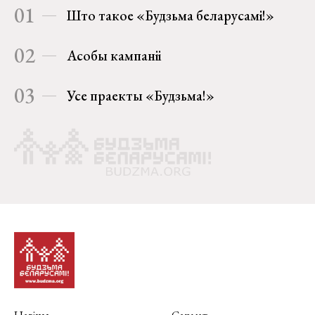
01
Што такое «Будзьма беларусамі!»
02
Асобы кампаніі
03
Усе праекты «Будзьма!»