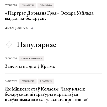
07.08.2026
ГРАМАДСТВА
ЛІТАРАТУРА
«Партрэт Дорыяна Грэя» Оскара Уайльда
выдалі па-беларуску
ЧЫТАЦЬ ЯШЧЭ
Папулярнае
05.08.2026
«МАМА, НЕ ЖУРЫСЯ!»
Залегчы на дно ў Крыме
04.08.2026
ГРАМАДСТВА
ЛІТАРАТУРА
Як Міцкевіч стаў Коласам. Чаму класік
беларускай літаратуры карыстаўся
псеўданімам замест уласнага прозвішча?