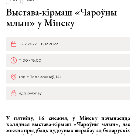
МІНСК
ІНШАЕ
Выстава-кірмаш «Чароўны
млын» у Мінску
16.12.2022 - 18.12.2022
11:00 - 18:00
(пр-т Пераможцаў, 14)
ад 2 рублёў
У пятніцу, 16 снежня, у Мінску пачынаецца
калядная
выстава-кірмаш «Чароўны млын»
, дзе
можна прыдбаць цудоўных вырабаў ад беларускіх