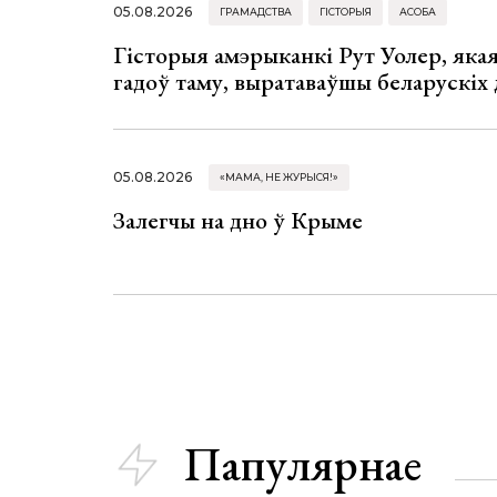
05.08.2026
ГРАМАДСТВА
ГІСТОРЫЯ
АСОБА
Гісторыя амэрыканкі Рут Уолер, яка
гадоў таму, выратаваўшы беларускіх
05.08.2026
«МАМА, НЕ ЖУРЫСЯ!»
Залегчы на дно ў Крыме
Папулярнае