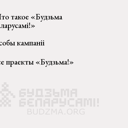
то такое «Будзьма
еларусамі!»
собы кампаніі
се праекты «Будзьма!»