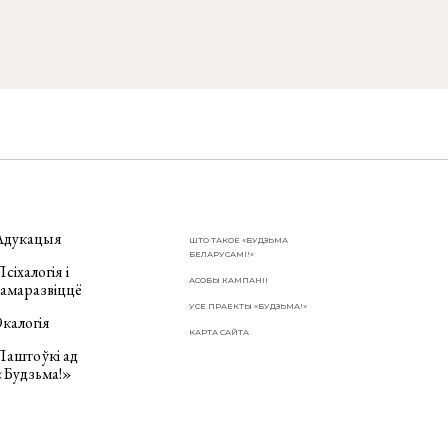
Адукацыя
ШТО ТАКОЕ «БУДЗЬМА
БЕЛАРУСАМІ!»
сіхалогія і
АСОБЫ КАМПАНІІ
самаразвіццё
УСЕ ПРАЕКТЫ «БУДЗЬМА!»
калогія
КАРТА САЙТА
Паштоўкі ад
«Будзьма!»