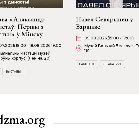
ава «Аляксандр
Павел Севярынец у
летаў: Першы з
Варшаве
стыі» ў Мінску
09.08.2026 (15:00 - 17:00)
07.2026 18:00 - 18.08.2026 19:00
Музей Вольнай Беларусі (Fo
11/1)
ыянальны мастацкі музей
лоўны корпус) (Леніна, 20)
ВАРШАВА
ЛІТАРАТУРА
ВЫСТАВЫ
dzma.org