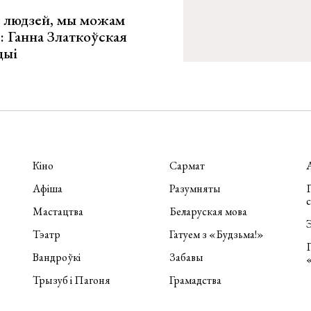
х людзей, мы можам
»: Ганна Златкоўская
цыі
Кіно
Сармат
Афіша
Разумняты
П
Мастацтва
Беларуская мова
Э
Тэатр
Гатуем з «Будзьма!»
Вандроўкі
Забавы
Трызуб і Пагоня
Грамадства