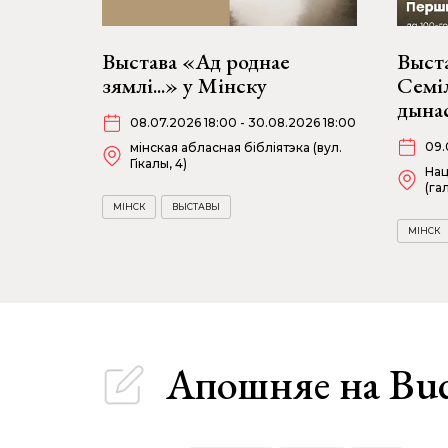
Выстава «Ад роднае
Выст
зямлі...» у Мінску
Семі
дына
08.07.2026 18:00 - 30.08.2026 18:00
09.
мінская абласная бібліятэка (вул.
Гікалы, 4)
Нац
(га
МІНСК
ВЫСТАВЫ
МІНСК
Апошняе
на Bu