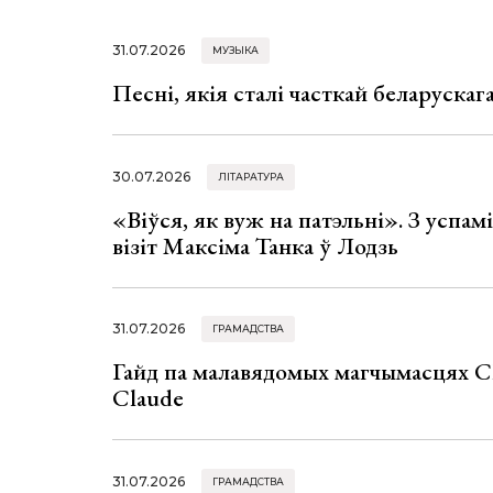
31.07.2026
МУЗЫКА
Песні, якія сталі часткай беларуска
30.07.2026
ЛІТАРАТУРА
«Віўся, як вуж на патэльні». З успа
візіт Максіма Танка ў Лодзь
31.07.2026
ГРАМАДСТВА
Гайд па малавядомых магчымасцях C
Claude
31.07.2026
ГРАМАДСТВА