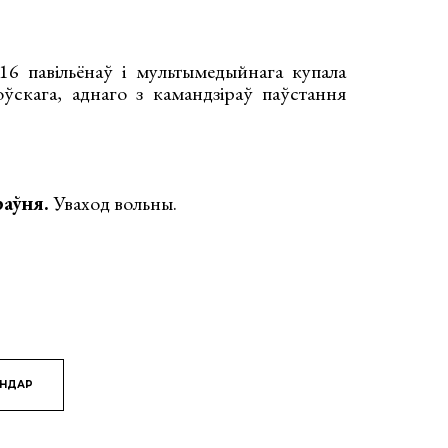
16 павільёнаў і мультымедыйнага купала
ўскага, аднаго з камандзіраў паўстання
раўня.
Уваход вольны.
ЯНДАР