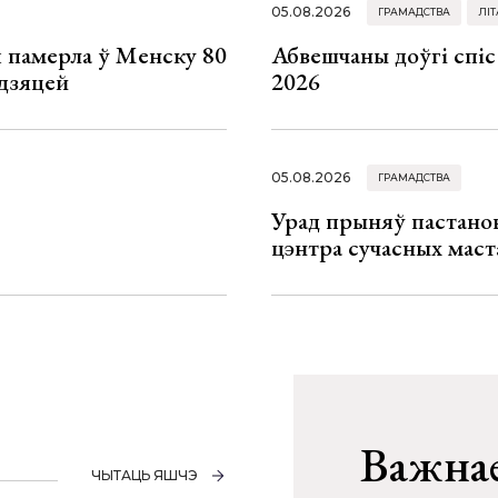
05.08.2026
ГРАМАДСТВА
ЛІТ
я памерла ў Менску 80
Абвешчаны доўгі спіс
 дзяцей
2026
05.08.2026
ГРАМАДСТВА
Урад прыняў пастанов
цэнтра сучасных маст
Важнае
ЧЫТАЦЬ ЯШЧЭ