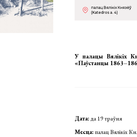
палац Вялікіх Князёў
(Katedros a. 4)
У палацы Вялікіх К
«Паўстанцы 1863–186
Дата:
да 19 траўня
Месца:
палац Вялікіх Кня