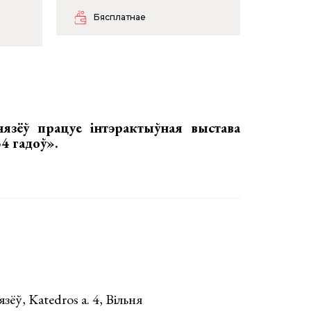
Бясплатнае
нязёў працуе
інтэрактыўная выстава
4 гадоў»
.
зёў, Katedros a. 4, Вільня