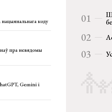
Ш
01
га нацыянальнага коду
б
02
А
мінаў пра невядомы
03
У
hatGPT, Gemini і