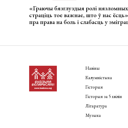
«Граючы бязглуздыя ролі нязломны
страціць тое важнае, што ў нас ёсць
пра права на боль і слабасць у эмігра
Навіны
Калумністыка
Гісторыя
Гісторыя за 5 хвілін
Літаратура
Музыка