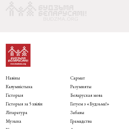
Навіны
Сармат
Калумністыка
Разумняты
Гісторыя
Беларуская мова
Гісторыя за 5 хвілін
Гатуем з «Будзьма!»
Літаратура
Забавы
Музыка
Грамадства