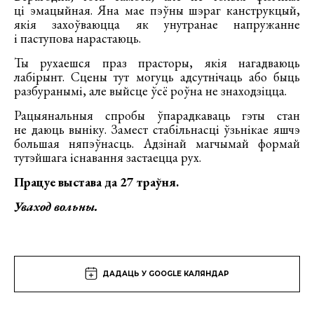
ці эмацыйная. Яна мае пэўны шэраг канструкцый,
якія захоўваюцца як унутранае напружанне
і паступова нарастаюць.
Ты рухаешся праз прасторы, якія нагадваюць
лабірынт. Сцены тут могуць адсутнічаць або быць
разбуранымі, але выйсце ўсё роўна не знаходзіцца.
Рацыянальныя спробы ўпарадкаваць гэты стан
не даюць выніку. Замест стабільнасці ўзьнікае яшчэ
большая няпэўнасць. Адзінай магчымай формай
тутэйшага існавання застаецца рух.
Працуе выстава да 27 траўня.
Уваход вольны.
ДАДАЦЬ У GOOGLE КАЛЯНДАР