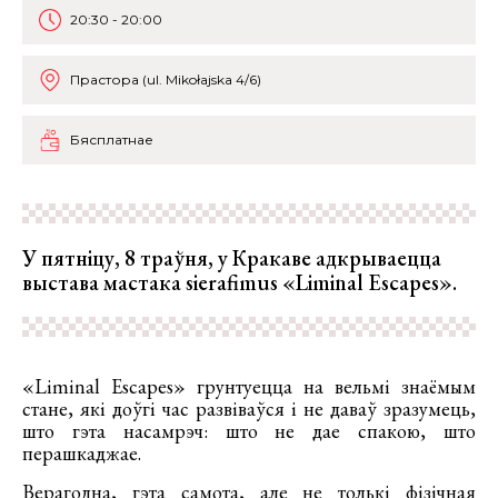
20:30 - 20:00
Прастора (ul. Mikołajska 4/6)
Бясплатнае
У пятніцу, 8 траўня, у Кракаве адкрываецца
выстава мастака sierafimus «Liminal Escapes».
«Liminal Escapes» грунтуецца на вельмі знаёмым
стане, які доўгі час развіваўся і не даваў зразумець,
што гэта насамрэч: што не дае спакою, што
перашкаджае.
Верагодна, гэта самота, але не толькі фізічная