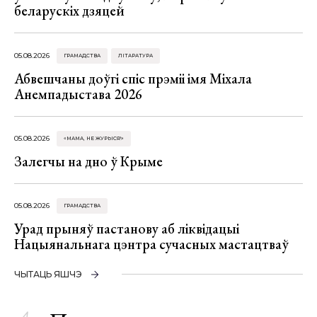
беларускіх дзяцей
05.08.2026
ГРАМАДСТВА
ЛІТАРАТУРА
Абвешчаны доўгі спіс прэміі імя Міхала
Анемпадыстава 2026
05.08.2026
«МАМА, НЕ ЖУРЫСЯ!»
Залегчы на дно ў Крыме
05.08.2026
ГРАМАДСТВА
Урад прыняў пастанову аб ліквідацыі
Нацыянальнага цэнтра сучасных мастацтваў
ЧЫТАЦЬ ЯШЧЭ