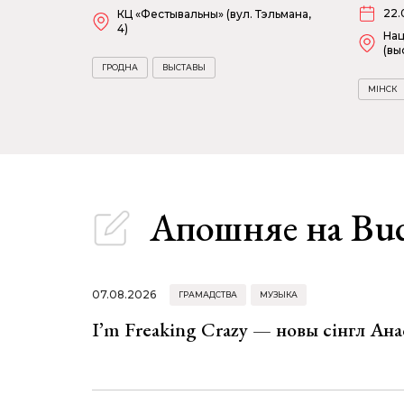
22.
КЦ «Фестывальны» (вул. Тэльмана,
4)
Нац
(вы
ГРОДНА
ВЫСТАВЫ
МІНСК
Апошняе
на Bu
07.08.2026
ГРАМАДСТВА
МУЗЫКА
I’m Freaking Crazy — новы сінгл Ана