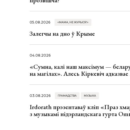
прозвішча?
05.08.2026
«МАМА, НЕ ЖУРЫСЯ!»
Залегчы на дно ў Крыме
04.08.2026
«Сумна, калі наш максімум — белар
на магілах». Алесь Кіркевіч адказва
03.08.2026
ГРАМАДСТВА
МУЗЫКА
Irdorath прэзентаваў кліп «Праз хм
з музыкамі нідэрландскага гурта Om