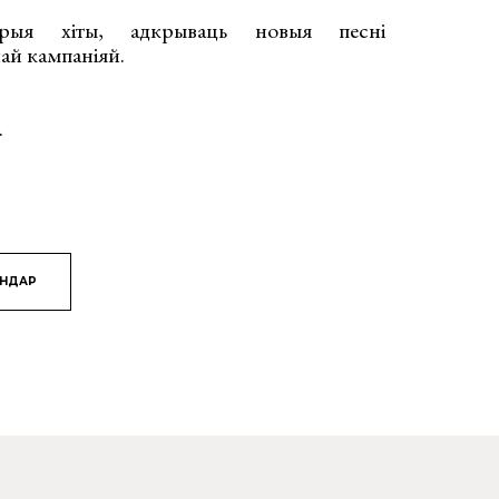
арыя хіты, адкрываць новыя песні
най кампаніяй.
.
ЯНДАР