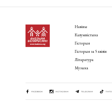
Навіны
Калумністыка
Гісторыя
Гісторыя за 5 хвілін
Літаратура
Музыка
FACEBOOK
INSTAGRAM
TELEGRAM
TIKTO