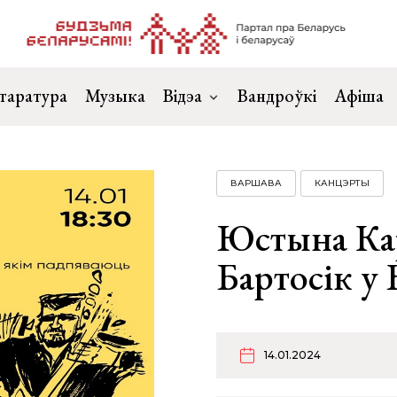
таратура
Музыка
Відэа
Вандроўкі
Афіша
ВАРШАВА
КАНЦЭРТЫ
Юстына Кар
Бартосік у
14.01.2024