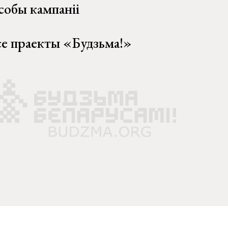
собы кампаніі
се праекты «Будзьма!»