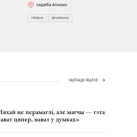
сядзіба Агінскіх
ГРОДНА
ВЕЧАРЫНЫ
ЧЫТАЦЬ ЯШЧЭ
Няхай не перамаглі, але магчы — гэта
 нават цяпер, нават у думках»