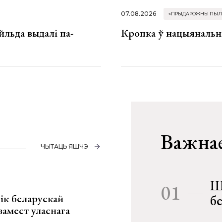
07.08.2026
«ПРЫДАРОЖНЫ ПЫЛ
льда выдалі па-
Кропка ў нацыянальн
Важнае
ЧЫТАЦЬ ЯШЧЭ
Ш
01
ік беларускай
б
замест уласнага