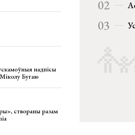
02
А
03
У
ускамоўныя надпісы
е Міколу Бугаю
ары», створаны разам
nia