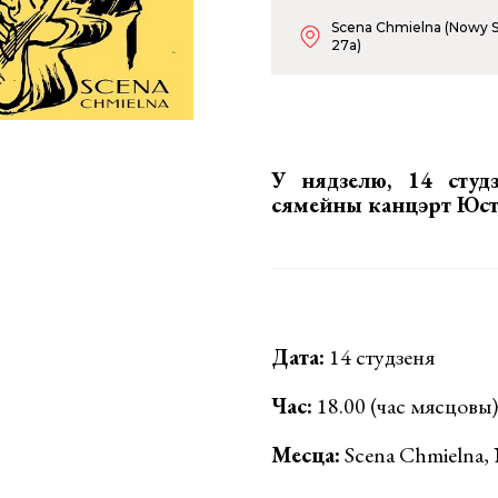
Scena Chmielna (Nowy S
27a)
У нядзелю, 14 студ
сямейны канцэрт Юсты
Дата:
14 студзеня
Час:
18.00 (час мясцовы)
Месца:
Scena Chmielna,