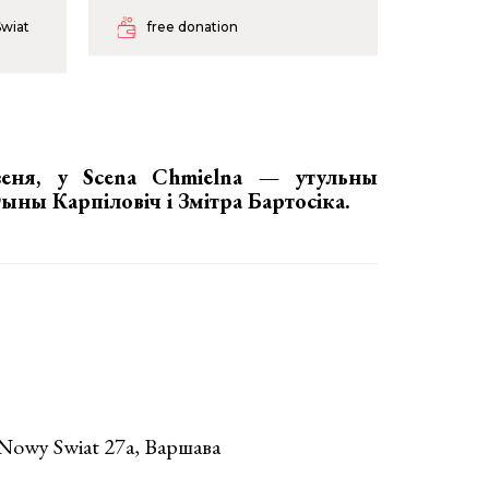
wiat
free donation
зеня, у Scena Chmielna —
утульны
ны Карпіловіч і Змітра Бартосіка.
 Nowy Swiat 27a, Варшава