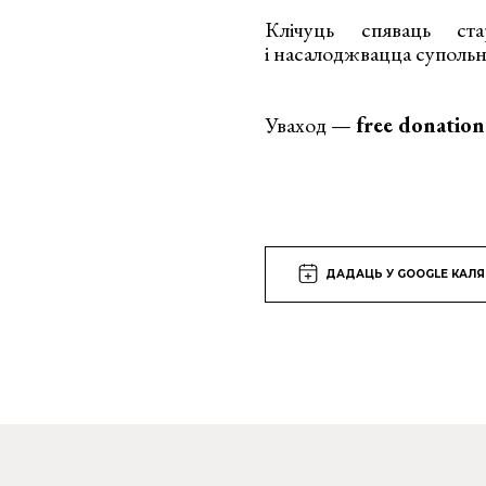
Клічуць спяваць ст
і насалоджвацца суполь
Уваход —
free donation
ДАДАЦЬ У GOOGLE КАЛ