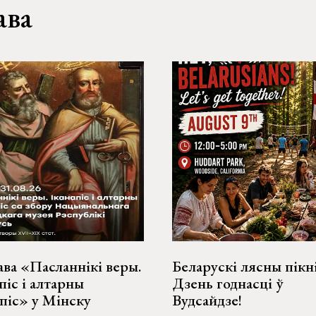
ава
ва «Пасланнікі веры.
Беларускі лясны пікн
піс і алтарны
Дзень годнасці ў
піс» у Мінску
Вудсайдзе!