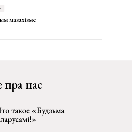
»
ым мазахізме
 пра нас
то такое «Будзьма
еларусамі!»