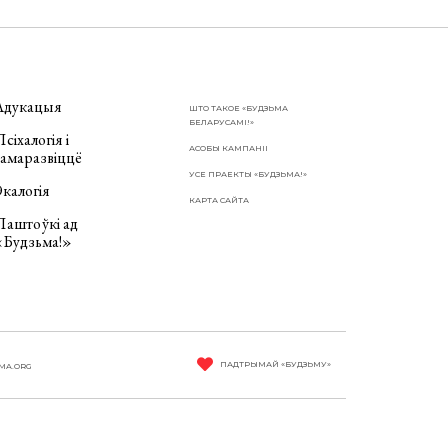
Адукацыя
ШТО ТАКОЕ «БУДЗЬМА
БЕЛАРУСАМІ!»
сіхалогія і
АСОБЫ КАМПАНІІ
самаразвіццё
УСЕ ПРАЕКТЫ «БУДЗЬМА!»
калогія
КАРТА САЙТА
Паштоўкі ад
«Будзьма!»
ПАДТРЫМАЙ «БУДЗЬМУ»
MA.ORG