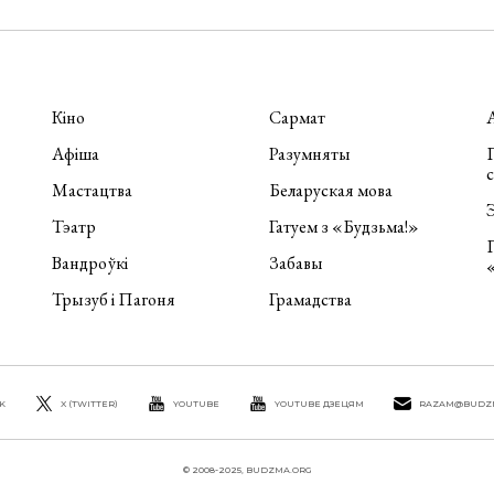
Кіно
Сармат
Афіша
Разумняты
П
Мастацтва
Беларуская мова
Э
Тэатр
Гатуем з «Будзьма!»
Вандроўкі
Забавы
Трызуб і Пагоня
Грамадства
K
X (TWITTER)
YOUTUBE
YOUTUBE ДЗЕЦЯМ
RAZAM@BUDZ
© 2008-2025, BUDZMA.ORG