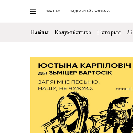
ПРА НАС
ПАДТРЫМАЙ «БУДЗЬМУ»
Навіны
Калумністыка
Гісторыя
Лі