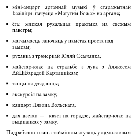
міні-анцэрт арганнай музыкі ў старажытнай
Базіліцы: пачуеце «Магутны Божа» на аргане;
ёга: мяккая рухальная практыка на свежым
паветры;
магчымасць заночыць у намётах проста пад
замкам;
руханка з трэнеркай Юляй Семчанка;
майстар-клас па стральбе з лука з Аляксеем
АйЦіБарадой Картыннікам;
танцы на дзядзінцы;
экскурсія па замку;
канцэрт Лявона Вольскага;
для дзетак — квэст па горадзе, майстар-клас па
выцінанках у замку.
Падрабязны план з таймінгам агучаць у адмысловым