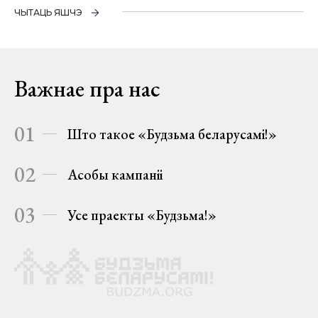
ЧЫТАЦЬ ЯШЧЭ
Важнае пра нас
01
Што такое «Будзьма беларусамі!»
02
Асобы кампаніі
03
Усе праекты «Будзьма!»