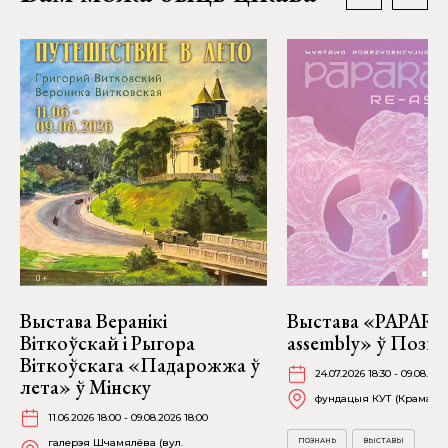
Выстава Веранікі
Выстава «PAPARAĆ
Віткоўскай і Рыгора
assembly» ў Позна
Віткоўскага «Падарожжа ў
24.07.2026 18:30 - 09.08.202
лета» ў Мінску
фундацыя КУТ (Крамарска
11.06.2026 18:00 - 09.08.2026 18:00
галерэя Шчамялёва (вул.
ПОЗНАНЬ
ВЫСТАВЫ