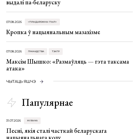
выдалі па-беларуску
07.08.2026
«ПРЫДАРОЖНЫ ПЫЛ»
Кропка ў нацыянальным мазахізме
07.08.2026
ГРАМАДСТВА
ТЭАТР
Максім Шышко: «Размаўляць — гэта таксама
атака»
ЧЫТАЦЬ ЯШЧЭ
Папулярнае
31.07.2026
МУЗЫКА
Песні, якія сталі часткай беларускага
нацыянальнага коду