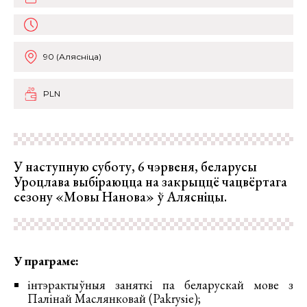
90 (Алясніца)
PLN
У наступную суботу, 6 чэрвеня, беларусы
Уроцлава выбіраюцца на закрыццё чацвёртага
сезону «Мовы Нанова» ў Алясніцы.
У праграме:
інтэрактыўныя заняткі па беларускай мове з
Палінай Маслянковай (Pakrysie);