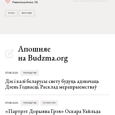
Рэвалюцыйная, 10)
МІНСК
ВЫСТАВЫ
Апошняе
на Budzma.org
07.08.2026
ГРАМАДСТВА
Дзе і калі беларусы свету будуць адзначаць
Дзень Годнасці. Расклад мерапрыемстваў
07.08.2026
ГРАМАДСТВА
ЛІТАРАТУРА
«Партрэт Дорыяна Грэя» Оскара Уайльда