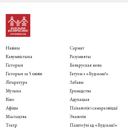
Навіны
Сармат
Калумністыка
Разумняты
Гісторыя
Беларуская мова
Гісторыя за 5 хвілін
Гатуем з «Будзьма!»
Літаратура
Забавы
Музыка
Грамадства
Кіно
Адукацыя
Афіша
Псіхалогія і самаразвіццё
Мастацтва
Экалогія
Тэатр
Паштоўкі ад «Будзьма!»