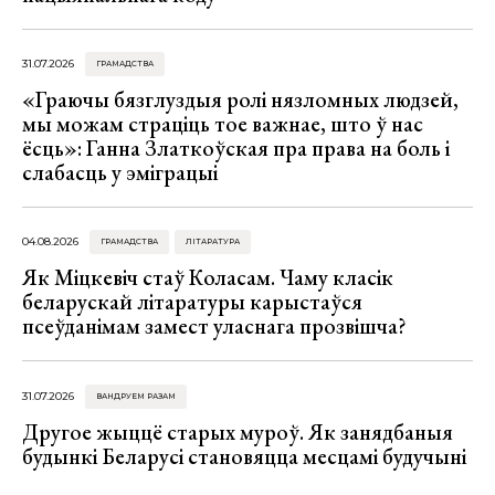
31.07.2026
ГРАМАДСТВА
«Граючы бязглуздыя ролі нязломных людзей,
мы можам страціць тое важнае, што ў нас
ёсць»: Ганна Златкоўская пра права на боль і
слабасць у эміграцыі
04.08.2026
ГРАМАДСТВА
ЛІТАРАТУРА
Як Міцкевіч стаў Коласам. Чаму класік
беларускай літаратуры карыстаўся
псеўданімам замест уласнага прозвішча?
31.07.2026
ВАНДРУЕМ РАЗАМ
Другое жыццё старых муроў. Як занядбаныя
будынкі Беларусі становяцца месцамі будучыні