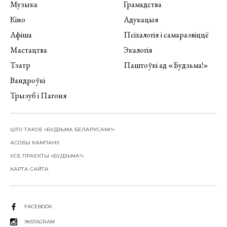
Музыка
Грамадства
Кіно
Адукацыя
Афіша
Псіхалогія і самаразвіццё
Мастацтва
Экалогія
Тэатр
Паштоўкі ад «Будзьма!»
Вандроўкі
Трызуб і Пагоня
ШТО ТАКОЕ «БУДЗЬМА БЕЛАРУСАМІ!»
АСОБЫ КАМПАНІІ
УСЕ ПРАЕКТЫ «БУДЗЬМА!»
КАРТА САЙТА
FACEBOOK
INSTAGRAM