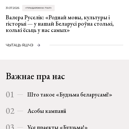
31.07.2026
«ПРЫДАРОЖНЫ ПЫЛ»
Валера Руселік: «Роднай мовы, культуры і
гісторыі — у нашай Беларусі роўна столькі,
колькі ёсьць у нас самых»
ЧЫТАЦЬ ЯШЧЭ
Важнае пра нас
01
Што такое «Будзьма беларусамі!»
02
Асобы кампаніі
03
Усе праекты «Будзьма!»