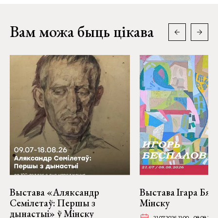
Вам можа быць цікава
Выстава «Аляксандр
Выстава Ігара Бяс
Семілетаў: Першы з
Мінску
дынастыі» ў Мінску
21.07.2026 11:00 - 08.08.202