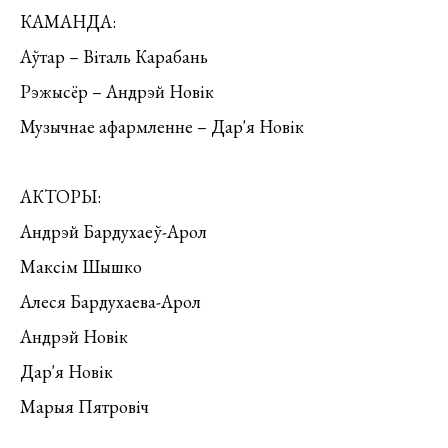
КАМАНДА:
Аўтар – Віталь Карабань️
Рэжысёр – Андрэй Новік
Музычнае афармленне – Дар'я Новік
АКТОРЫ:
Андрэй Бардухаеў-Арол
Максім Шышко
Алеся Бардухаева-Арол
Андрэй Новік
Дар'я Новік
Марыя Пятровіч