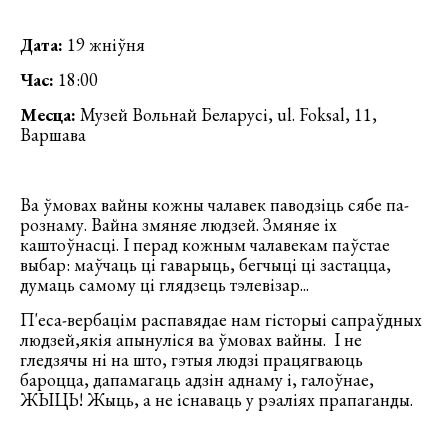
Дата:
19 жніўня
Час:
18:00
Месца:
Музей Вольнай Беларусі, ul. Foksal, 11,
Варшава
Ва ўмовах вайны кожны чалавек паводзіць сябе па-
рознаму. Вайна змяняе людзей. Змяняе іх
каштоўнасці. І перад кожным чалавекам паўстае
выбар: маўчаць ці гаварыць, бегчыці ці застацца,
думаць самому ці глядзець тэлевізар...
П'еса-вербацім распавядае нам гісторыі сапраўдных
людзей,якія апынуліся ва ўмовах вайны. І не
гледзячы ні на што, гэтыя людзі працягваюць
бароцца, дапамагаць адзін аднаму і, галоўнае,
ЖЫЦЬ! Жыць, а не існаваць у рэаліях прапаганды.