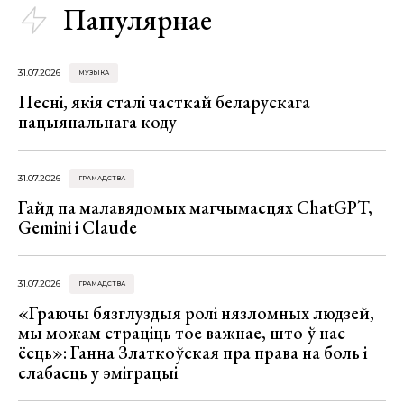
Папулярнае
31.07.2026
МУЗЫКА
Песні, якія сталі часткай беларускага
нацыянальнага коду
31.07.2026
ГРАМАДСТВА
Гайд па малавядомых магчымасцях ChatGPT,
Gemini і Claude
31.07.2026
ГРАМАДСТВА
«Граючы бязглуздыя ролі нязломных людзей,
мы можам страціць тое важнае, што ў нас
ёсць»: Ганна Златкоўская пра права на боль і
слабасць у эміграцыі