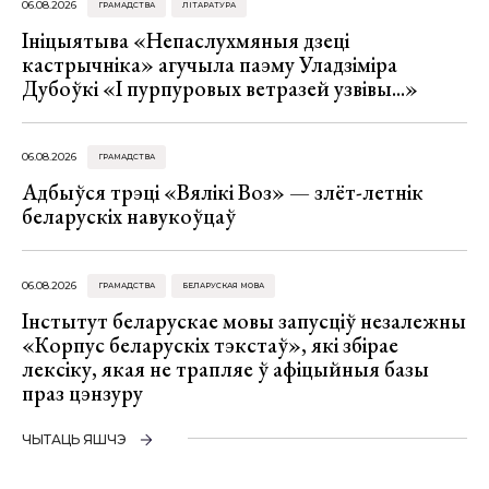
06.08.2026
ГРАМАДСТВА
ЛІТАРАТУРА
Ініцыятыва «Непаслухмяныя дзеці
кастрычніка» агучыла паэму Уладзіміра
Дубоўкі «І пурпуровых ветразей узвівы...»
06.08.2026
ГРАМАДСТВА
Адбыўся трэці «Вялікі Воз» — злёт-летнік
беларускіх навукоўцаў
06.08.2026
ГРАМАДСТВА
БЕЛАРУСКАЯ МОВА
Інстытут беларускае мовы запусціў незалежны
«Корпус беларускіх тэкстаў», які збірае
лексіку, якая не трапляе ў афіцыйныя базы
праз цэнзуру
ЧЫТАЦЬ ЯШЧЭ