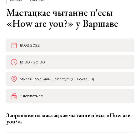
ВАРШАВА
СПЕКТАКЛІ
Мастацкае чытанне п'есы
«How are you?» у Варшаве
19.08.2022
18:00 - 20:00
Музей Вольнай Беларусі (ul. Foksal, 11)
Бясплатнае
Запрашаем на мастацкае чытанне п'есы «How are
you?».