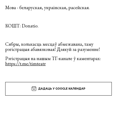
Мова - беларуская, украінская, расейская.
КОШТ: Donatio.
Сябры, колькасць месцаў абмежавана, таму
рэгістрацыя абавязковая! Дзякуй за разуменне!
Рэгістрацыя на нашым ТГ-канале ў каментарах:
https://t.me/timteatr
ДАДАЦЬ У GOOGLE КАЛЯНДАР