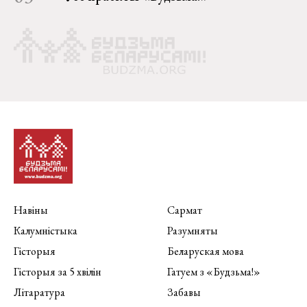
Навіны
Сармат
Калумністыка
Разумняты
Гісторыя
Беларуская мова
Гісторыя за 5 хвілін
Гатуем з «Будзьма!»
Літаратура
Забавы