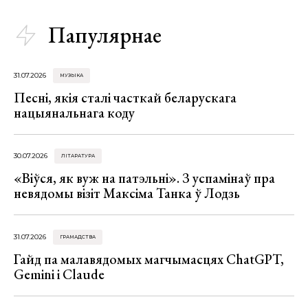
Папулярнае
31.07.2026
МУЗЫКА
Песні, якія сталі часткай беларускага
нацыянальнага коду
30.07.2026
ЛІТАРАТУРА
«Віўся, як вуж на патэльні». З успамінаў пра
невядомы візіт Максіма Танка ў Лодзь
31.07.2026
ГРАМАДСТВА
Гайд па малавядомых магчымасцях ChatGPT,
Gemini і Claude