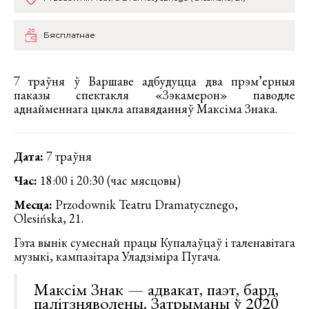
Бясплатнае
7 траўня ў Варшаве адбудуцца два прэм’ерныя
паказы спектакля «Зэкамерон» паводле
аднайменнага цыкла апавяданняў Максіма Знака.
Дата:
7 траўня
Час:
18:00 і 20:30 (час мясцовы)
Месца:
Przodownik Teatru Dramatycznego,
Olesińska, 21.
Гэта вынік сумеснай працы Купалаўцаў і таленавітага
музыкі, кампазітара Уладзіміра Пугача.
Максім Знак — адвакат, паэт, бард,
палітзняволены. Затрыманы ў 2020