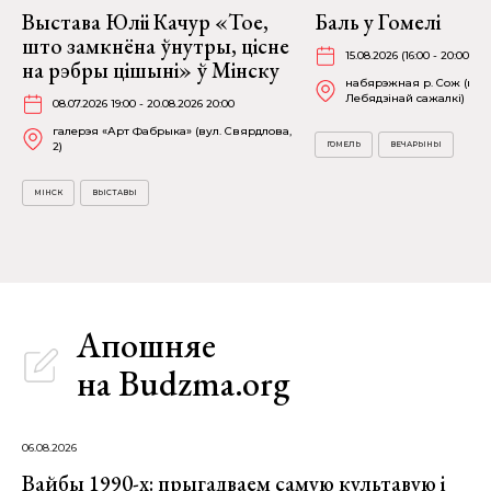
Выстава Юліі Качур «Тое,
Баль у Гомелі
што замкнёна ўнутры, цісне
15.08.2026 (16:00 - 20:00)
на рэбры цішыні» ў Мінску
набярэжная р. Сож (пля
Лебядзінай сажалкі)
08.07.2026 19:00 - 20.08.2026 20:00
галерэя «Арт Фабрыка» (вул. Свярдлова,
2)
ГОМЕЛЬ
ВЕЧАРЫНЫ
МІНСК
ВЫСТАВЫ
Апошняе
на Budzma.org
06.08.2026
Вайбы 1990-х: прыгадваем самую культавую і