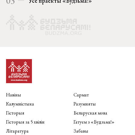
03
Усе праекты «Будзьма!»
Навіны
Сармат
Калумністыка
Разумняты
Гісторыя
Беларуская мова
Гісторыя за 5 хвілін
Гатуем з «Будзьма!»
Літаратура
Забавы