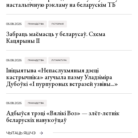
настальгічную рэкламу на беларускім ТБ
06.08.2026
ГРАМАДСТВА
ГІСТОРЫЯ
Забраць маёмасць у беларусаў. Схема
Кацярыны ІІ
06.08.2026
ГРАМАДСТВА
ЛІТАРАТУРА
Ініцыятыва «Непаслухмяныя дзеці
кастрычніка» агучыла паэму Уладзіміра
Дубоўкі «І пурпуровых ветразей узвівы...»
06.08.2026
ГРАМАДСТВА
Адбыўся трэці «Вялікі Воз» — злёт-летнік
беларускіх навукоўцаў
ЧЫТАЦЬ ЯШЧЭ