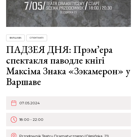
ВАРШАВА
СПЕКТАКЛІ
ПАДЗЕЯ ДНЯ: Прэм’ера
спектакля паводле кнігі
Максіма Знака «Зэкамерон» у
Варшаве
07.05.2024
18:00 - 22:00
Przodownik Teatru Dramatycznego (Olesińska, 21)