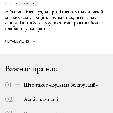
31.07.2026
ГРАМАДСТВА
«Граючы бязглуздыя ролі нязломных людзей,
мы можам страціць тое важнае, што ў нас
ёсць»: Ганна Златкоўская пра права на боль і
слабасць у эміграцыі
ЧЫТАЦЬ ЯШЧЭ
Важнае пра нас
01
Што такое «Будзьма беларусамі!»
02
Асобы кампаніі