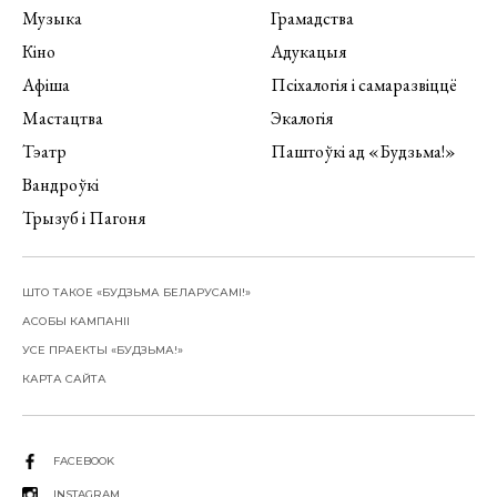
Музыка
Грамадства
Кіно
Адукацыя
Афіша
Псіхалогія і самаразвіццё
Мастацтва
Экалогія
Тэатр
Паштоўкі ад «Будзьма!»
Вандроўкі
Трызуб і Пагоня
ШТО ТАКОЕ «БУДЗЬМА БЕЛАРУСАМІ!»
АСОБЫ КАМПАНІІ
УСЕ ПРАЕКТЫ «БУДЗЬМА!»
КАРТА САЙТА
FACEBOOK
INSTAGRAM