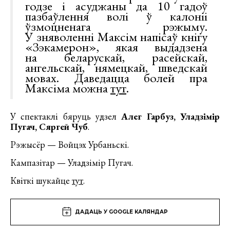
годзе і асуджаны да 10 гадоў
пазбаўлення волі ў калоніі
ўзмоцненага рэжыму.
У зняволенні Максім напісаў кнігу
«Зэкамерон», якая выдадзена
на беларускай, расейскай,
ангельскай, нямецкай, шведскай
мовах. Даведацца болей пра
Максіма можна
тут
.
У спектаклі бяруць удзел
Алег Гарбуз, Уладзімір
Пугач, Сяргей Чуб
.
Рэжысёр — Войцэх Урбаньскі.
Кампазітар — Уладзімір Пугач.
Квіткі шукайце
тут
.
ДАДАЦЬ У GOOGLE КАЛЯНДАР