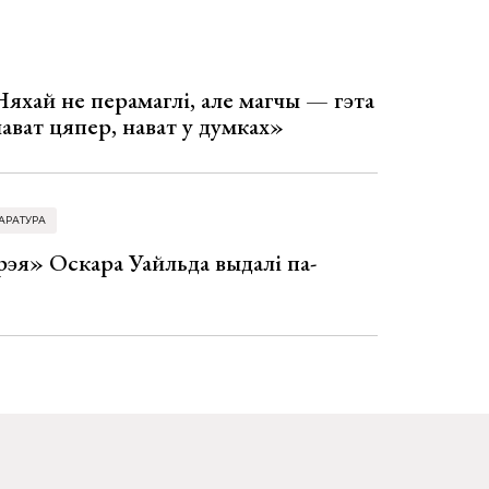
Няхай не перамаглі, але магчы — гэта
 нават цяпер, нават у думках»
АРАТУРА
эя» Оскара Уайльда выдалі па-