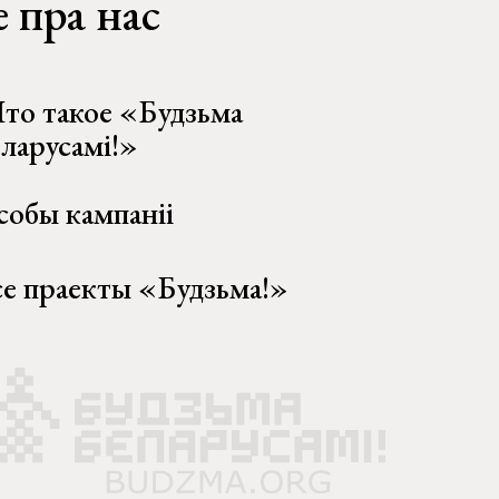
 пра нас
то такое «Будзьма
еларусамі!»
собы кампаніі
се праекты «Будзьма!»