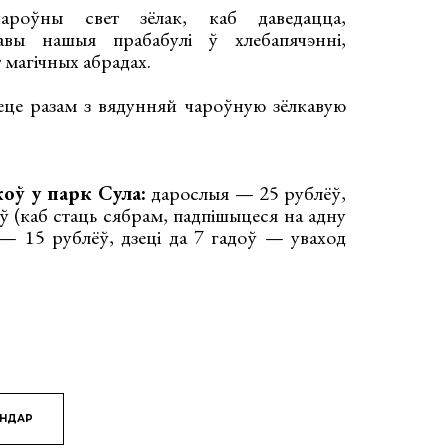
ароўны свет зёлак, каб даведацца,
авы нашыя прабабулі ў хлебапячэнні,
т магічных абрадах.
це разам з вядунняй чароўную зёлкавую
оў у парк Сула:
дарослыя — 25 рублёў,
 (каб стаць сябрам, падпішыцеся на адну
— 15 рублёў, дзеці да 7 гадоў — уваход
ЯНДАР