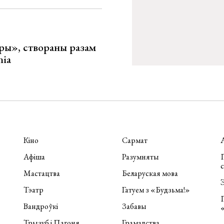
ары», створаны разам
nia
Кіно
Сармат
Афіша
Разумняты
П
Мастацтва
Беларуская мова
Э
Тэатр
Гатуем з «Будзьма!»
Вандроўкі
Забавы
Трызуб і Пагоня
Грамадства