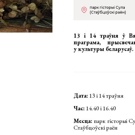
парк гісторыі Сула
(Стаўбцоўскі раён)
13 і 14 траўня ў В
праграма, прысвеч
у культуры беларусаў.
Дата:
13 і 14 траўня
Час:
14.40 і 16.40
Месца:
парк гісторыі Су
Стаўбцоўскі раён