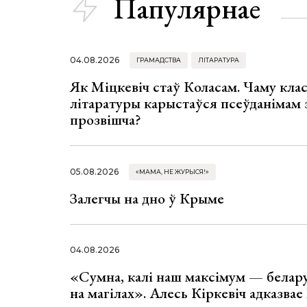
Папулярнае
04.08.2026
ГРАМАДСТВА
ЛІТАРАТУРА
Як Міцкевіч стаў Коласам. Чаму клас
літаратуры карыстаўся псеўданімам 
прозвішча?
05.08.2026
«МАМА, НЕ ЖУРЫСЯ!»
Залегчы на дно ў Крыме
04.08.2026
«Сумна, калі наш максімум — белар
на магілах». Алесь Кіркевіч адказва