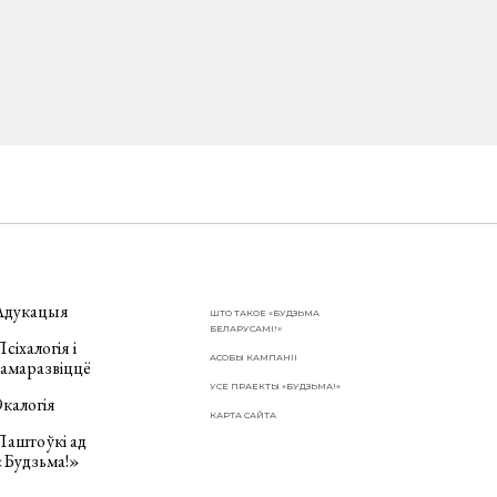
Адукацыя
ШТО ТАКОЕ «БУДЗЬМА
БЕЛАРУСАМІ!»
сіхалогія і
АСОБЫ КАМПАНІІ
самаразвіццё
УСЕ ПРАЕКТЫ «БУДЗЬМА!»
калогія
КАРТА САЙТА
Паштоўкі ад
«Будзьма!»