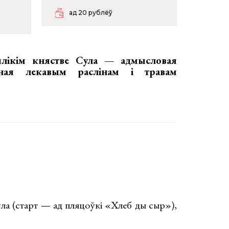
ад 20 рублёў
ялікім княстве Сула — адмысловая
аная лекавым раслінам і травам
ла (старт — ад пляцоўкі «Хлеб ды сыр»),