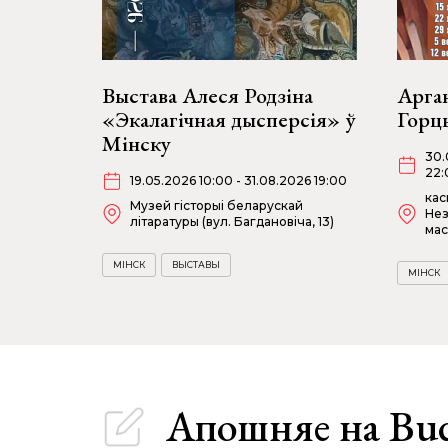
Выстава Алеся Родзіна
Арган
«Экалагічная дысперсія» ў
Горц
Мінску
30.
22:
19.05.2026 10:00 - 31.08.2026 19:00
кас
Музей гісторыі беларускай
Нез
літаратуры (вул. Багдановіча, 13)
мас
МІНСК
ВЫСТАВЫ
МІНСК
Апошняе
на Bu