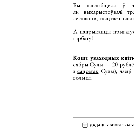
Вы паглыбіцеся ў ч
як выкарыстоўвалі тр
лекаванні, ткацтве і нава
А напрыканцы прыгатуе
гарбату!
Кошт уваходных квітк
сябры Сулы — 20 рублёў
з
сацсетак
Сулы), дзеці 
вольны.
ДАДАЦЬ У GOOGLE КАЛ