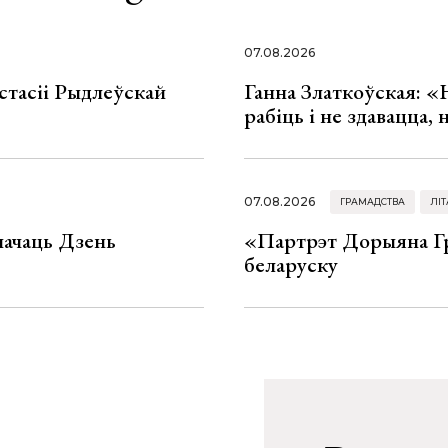
07.08.2026
стасіі Рыдлеўскай
Ганна Златкоўская: «
рабіць і не здавацца,
07.08.2026
ГРАМАДСТВА
ЛІТ
значаць Дзень
«Партрэт Дорыяна Гр
беларуску