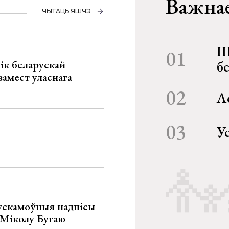
Важнае
ЧЫТАЦЬ ЯШЧЭ
Ш
01
ік беларускай
б
замест уласнага
02
А
03
У
ускамоўныя надпісы
е Міколу Бугаю