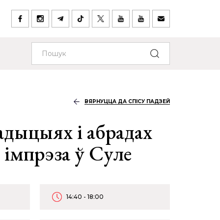
ВЯРНУЦЦА ДА СПІСУ ПАДЗЕЙ
адыцыях і абрадах
 імпрэза ў Суле
14:40 - 18:00