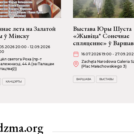
нае лета на Залатой
Выстава Юры Шуста
ы ў Мінску
«Жывіца* Сонечнае
спляценне» ў Варшав
05.2026 20:00 - 12.09.2026
00
16.07.2026 19:00 - 27.09.202
цёл святога Роха (пр-т
Zachęta Narodowa Galeria Sz
алежнасці, 44 А (за Палацам
(Plac Małachowskiego 3)
тацтваў))
ВАРШАВА
ВЫСТАВЫ
КАНЦЭРТЫ
dzma.org