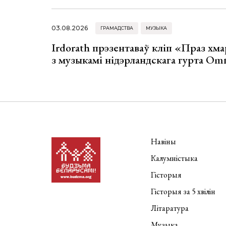
03.08.2026
ГРАМАДСТВА
МУЗЫКА
Irdorath прэзентаваў кліп «Праз хм
з музыкамі нідэрландскага гурта Om
Навіны
Калумністыка
Гісторыя
Гісторыя за 5 хвілін
Літаратура
Музыка