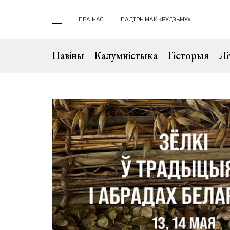
ПРА НАС
ПАДТРЫМАЙ «БУДЗЬМУ»
Навіны
Калумністыка
Гісторыя
Лі