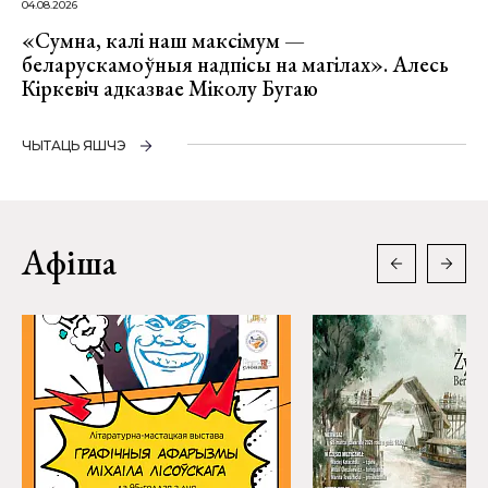
04.08.2026
«Сумна, калі наш максімум —
беларускамоўныя надпісы на магілах». Алесь
Кіркевіч адказвае Міколу Бугаю
ЧЫТАЦЬ ЯШЧЭ
Афіша