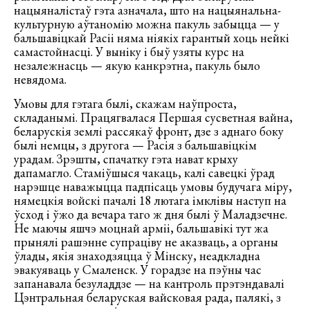
нацыяналістаў гэта азначала, што на нацыянальна-
культурную аўтаномію можна пакуль забыцца — у
бальшавіцкай Расіі няма ніякіх гарантый хоць нейкі
самастойнасці. У выніку і быў узяты курс на
незалежнасць — якую канкрэтна, пакуль было
невядома.
Умовы для гэтага былі, скажам наўпроста,
складанымі. Працягвалася Першая сусветная вайна,
беларускія землі рассякаў фронт, дзе з аднаго боку
былі немцы, з другога — Расія з бальшавіцкім
урадам. Зрэшты, спачатку гэта нават крыху
дапамагло. Стаміўшыся чакаць, калі савецкі ўрад
нарэшце наважыцца падпісаць умовы будучага міру,
нямецкія войскі пачалі 18 лютага імклівы наступ на
ўсход і ўжо да вечара таго ж дня былі ў Маладзечне.
Не маючы яшчэ моцнай арміі, бальшавікі тут жа
прынялі рашэнне супраціву не аказваць, а органы
ўлады, якія знаходзяцца ў Мінску, неадкладна
эвакуяваць у Смаленск. У горадзе на пэўны час
запанавала безуладдзе — на кантроль прэтэндавалі
Цэнтральная беларуская вайсковая рада, палякі, з