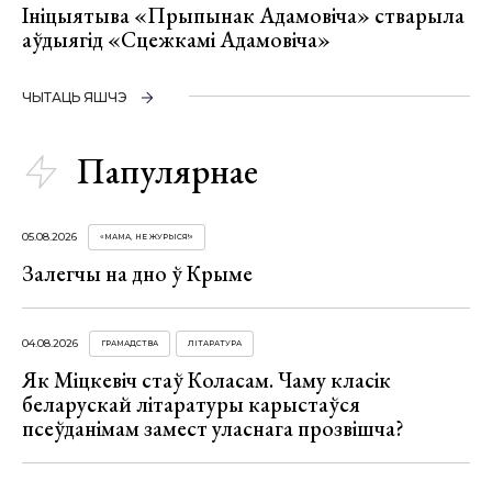
Ініцыятыва «Прыпынак Адамовіча» стварыла
аўдыягід «Сцежкамі Адамовіча»
ЧЫТАЦЬ ЯШЧЭ
Папулярнае
05.08.2026
«МАМА, НЕ ЖУРЫСЯ!»
Залегчы на дно ў Крыме
04.08.2026
ГРАМАДСТВА
ЛІТАРАТУРА
Як Міцкевіч стаў Коласам. Чаму класік
беларускай літаратуры карыстаўся
псеўданімам замест уласнага прозвішча?