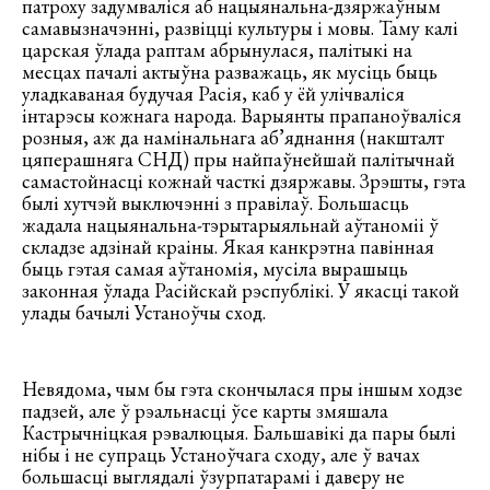
патроху задумваліся аб нацыянальна-дзяржаўным
самавызначэнні, развіцці культуры і мовы. Таму калі
царская ўлада раптам абрынулася, палітыкі на
месцах пачалі актыўна разважаць, як мусіць быць
уладкаваная будучая Расія, каб у ёй улічваліся
інтарэсы кожнага народа. Варыянты прапаноўваліся
розныя, аж да намінальнага аб’яднання (накшталт
цяперашняга СНД) пры найпаўнейшай палітычнай
самастойнасці кожнай часткі дзяржавы. Зрэшты, гэта
былі хутчэй выключэнні з правілаў. Большасць
жадала нацыянальна-тэрытарыяльнай аўтаноміі ў
складзе адзінай краіны. Якая канкрэтна павінная
быць гэтая самая аўтаномія, мусіла вырашыць
законная ўлада Расійскай рэспублікі. У якасці такой
улады бачылі Устаноўчы сход.
Невядома, чым бы гэта скончылася пры іншым ходзе
падзей, але ў рэальнасці ўсе карты змяшала
Кастрычніцкая рэвалюцыя. Бальшавікі да пары былі
нібы і не супраць Устаноўчага сходу, але ў вачах
большасці выглядалі ўзурпатарамі і даверу не