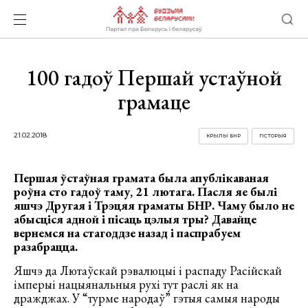
100 гадоў Першай устаўной
грамаце
21.02.2018
КРЫЛЫ БНР
ГІСТОРЫЯ
Першая ўстаўная грамата была апублікаваная
роўна сто гадоў таму, 21 лютага. Пасля яе былі
яшчэ Другая і Трэцяя граматы БНР. Чаму было не
абысціся адной і пісаць цэлыя тры? Давайце
вернемся на стагоддзе назад і паспрабуем
разабрацца.
Яшчэ да Лютаўскай рэвалюцыі і распаду Расійскай
імперыі нацыянальныя рухі тут раслі як на
дражджах. У “турме народаў” гэтыя самыя народы