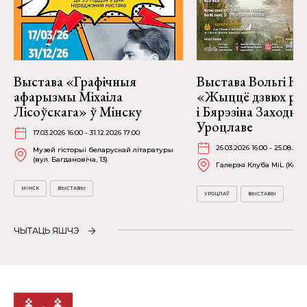
Выстава «Графічныя
Выстава Вольгі На
афарызмы Міхаіла
«Жыццё дзвюх рэк
Лісоўскага» ў Мінску
і Бярэзіна Заходня
Уроцлаве
17.03.2026 16:00 - 31.12.2026 17:00
26.03.2026 16:00 - 25.08.202
Музей гісторыі беларускай літаратуры
(вул. Багдановіча, 13)
Галерэя Клуба MiL (Kościu
МІНСК
ВЫСТАВЫ
УРОЦЛАЎ
ВЫСТАВЫ
ЧЫТАЦЬ ЯШЧЭ