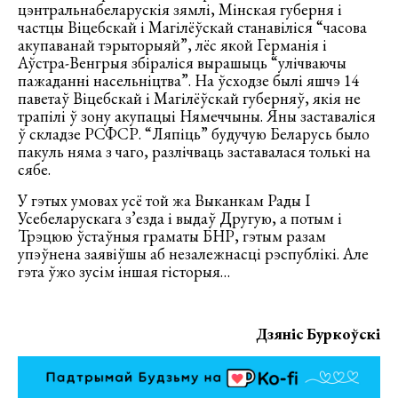
цэнтральнабеларускія зямлі, Мінская губерня і
частцы Віцебскай і Магілёўскай станавіліся “часова
акупаванай тэрыторыяй”, лёс якой Германія і
Аўстра-Венгрыя збіраліся вырашыць “улічваючы
пажаданні насельніцтва”. На ўсходзе былі яшчэ 14
паветаў Віцебскай і Магілёўскай губерняў, якія не
трапілі ў зону акупацыі Нямеччыны. Яны заставаліся
ў складзе РСФСР. “Ляпіць” будучую Беларусь было
пакуль няма з чаго, разлічваць заставалася толькі на
сябе.
У гэтых умовах усё той жа Выканкам Рады I
Усебеларускага з’езда і выдаў Другую, а потым і
Трэцюю ўстаўныя граматы БНР, гэтым разам
упэўнена заявіўшы аб незалежнасці рэспублікі. Але
гэта ўжо зусім іншая гісторыя…
Дзяніс Буркоўскі