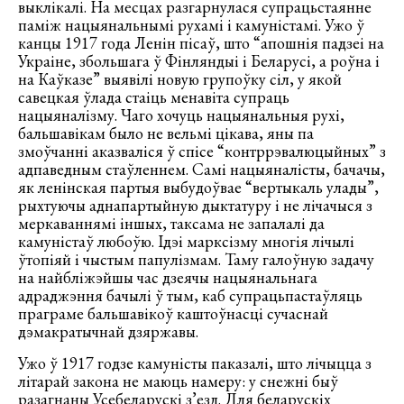
выклікалі. На месцах разгарнулася супрацьстаянне
паміж нацыянальнымі рухамі і камуністамі. Ужо ў
канцы 1917 года Ленін пісаў, што “апошнія падзеі на
Украіне, збольшага ў Фінляндыі і Беларусі, а роўна і
на Каўказе” выявілі новую групоўку сіл, у якой
савецкая ўлада стаіць менавіта супраць
нацыяналізму. Чаго хочуць нацыянальныя рухі,
бальшавікам было не вельмі цікава, яны па
змоўчанні аказваліся ў спісе “контррэвалюцыйных” з
адпаведным стаўленнем. Самі нацыяналісты, бачачы,
як ленінская партыя выбудоўвае “вертыкаль улады”,
рыхтуючы аднапартыйную дыктатуру і не лічачыся з
меркаваннямі іншых, таксама не запалалі да
камуністаў любоўю. Ідэі марксізму многія лічылі
ўтопіяй і чыстым папулізмам. Таму галоўную задачу
на найбліжэйшы час дзеячы нацыянальнага
адраджэння бачылі ў тым, каб супрацьпастаўляць
праграме бальшавікоў каштоўнасці сучаснай
дэмакратычнай дзяржавы.
Ужо ў 1917 годзе камуністы паказалі, што лічыцца з
літарай закона не маюць намеру: у снежні быў
разагнаны Усебеларускі з’езд. Для беларускіх