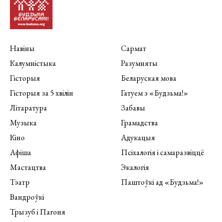
Навіны
Сармат
Калумністыка
Разумняты
Гісторыя
Беларуская мова
Гісторыя за 5 хвілін
Гатуем з «Будзьма!»
Літаратура
Забавы
Музыка
Грамадства
Кіно
Адукацыя
Афіша
Псіхалогія і самаразвіццё
Мастацтва
Экалогія
Тэатр
Паштоўкі ад «Будзьма!»
Вандроўкі
Трызуб і Пагоня