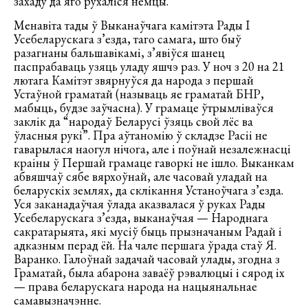
захаду да яго рухаліся немцы.
Менавіта тады ў Выканаўчага камітэта Рады I
Усебеларускага з’езда, таго самага, што быў
разагнаны бальшавікамі, з’явіўся шанец
паспрабаваць узяць уладу яшчэ раз. У ноч з 20 на 21
лютага Камітэт звярнуўся да народа з першай
Устаўной граматай (называць яе граматай БНР,
мабыць, будзе заўчасна). У грамаце ўтрымліваўся
заклік да “народаў Беларусі ўзяць свой лёс ва
ўласныя рукі”. Пра аўтаномію ў складзе Расіі не
гаварылася наогул нічога, але і поўнай незалежнасці
краіны ў Першай грамаце гаворкі не ішло. Выканкам
абвяшчаў сябе вярхоўнай, але часовай уладай на
беларускіх землях, да склікання Устаноўчага з’езда.
Уся заканадаўчая ўлада аказвалася ў руках Рады
Усебеларускага з’езда, выканаўчая — Народнага
сакратарыята, які мусіў быць прызначаным Радай і
адказным перад ёй. На чале першага ўрада стаў Я.
Варанко. Галоўнай задачай часовай улады, згодна з
Граматай, была абарона заваёў рэвалюцыі і сярод іх
— права беларускага народа на нацыянальнае
самавызначэнне.