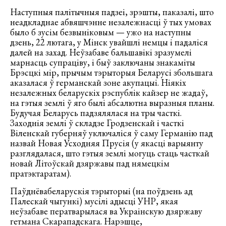
Наступныя палітычныя падзеі, зрэшты, паказалі, што
неадкладнае абвяшчэнне незалежнасці ў тых умовах
было б зусім безвыніковым — ужо на наступны
дзень, 22 лютага, у Мінск увайшлі немцы і падаліся
далей на захад. Неўзабаве бальшавікі зразумелі
марнасць супраціву, і быў заключаны знакаміты
Брэсцкі мір, прычым тэрыторыя Беларусі збольшага
аказалася ў германскай зоне акупацыі. Ніякіх
незалежных беларускіх рэспублік кайзер не жадаў,
на гэтыя землі ў яго былі абсалютна выразныя планы.
Будучая Беларусь падзялялася на тры часткі.
Заходнія землі ў складзе Гродзенскай і часткі
Віленскай губерняў уключаліся ў саму Германію пад
назвай Новая Усходняя Прусія (у якасці варыянту
разглядалася, што гэтыя землі могуць стаць часткай
новай Літоўскай дзяржавы пад нямецкім
пратэктаратам).
Паўднёвабеларускiя тэрыторыі (на поўдзень ад
Палескай чыгункі) мусілі адысці УНР, якая
неўзабаве ператварылася ва Украінскую дзяржаву
гетмана Скарападскага. Нарэшце,