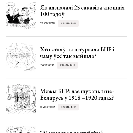
Як адзначалі 25 сакавіка апошнія
100 гадоў
22.08.2018
КРЫЛЫ БНР
Хто стаяў ля штурвала БНР і
чаму ўсё так выйшла?
15.08.2018
КРЫЛЫ БНР
Межы БНР: дзе шукаць true-
Беларусь у 1918 –1920 гадах?
08.08.2018
КРЫЛЫ БНР
“Мазырская рэспубліка”