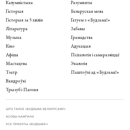
Калумністыка
Разумняты
Гісторыя
Беларуская мова
Гісторыя за 5 хвілін
Гатуем з «Будзьма!»
Літаратура
Забавы
Музыка
Грамадства
Кіно
Адукацыя
Афіша
Псіхалогія і самаразвіццё
Мастацтва
Экалогія
Тэатр
Паштоўкі ад «Будзьма!»
Вандроўкі
Трызуб і Пагоня
ШТО ТАКОЕ «БУДЗЬМА БЕЛАРУСАМІ!»
АСОБЫ КАМПАНІІ
УСЕ ПРАЕКТЫ «БУДЗЬМА!»