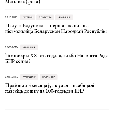
Магілёве (фота)
22.10.2018
ГІСТОРЫЯ
ЛІТАРАТУРА
КРЫЛЫ БНР
Палута Бадунова — першая жанчына-
пісьменьніца Беларускай Народнай Рэспублікі
29.08.2018
КРЫЛЫ БНР
Тампліеры ХХІ стагоддзя, альбо Навошта Рада
БНР сёння?
23.08.2018
ГРАМАДСТВА
КРЫЛЫ БНР
Прайшло 5 месяцаў, як улады паабяцалі
павесіць дошку да 100-годзьдзя БНР