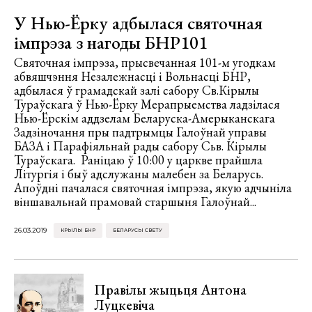
У Нью-Ёрку адбылася святочная
імпрэза з нагоды БНР101
Святочная імпрэза, прысвечанная 101-м угодкам
абвяшчэння Незалежнасці і Вольнасці БНР,
адбылася ў грамадскай залі сабору Св.Кірылы
Тураўскага ў Нью-Ёрку Мерапрыемства ладзілася
Нью-Ёрскім аддзелам Беларуска-Амерыканскага
Задзіночання пры падтрымцы Галоўнай управы
БАЗА і Парафіяльнай рады сабору Сьв. Кірылы
Тураўскага. Раніцаю ў 10:00 у царкве прайшла
Літургія і быў адслужаны малебен за Беларусь.
Апоўдні пачалася святочная імпрэза, якую адчыніла
віншавальнай прамовай старшыня Галоўнай...
26.03.2019
КРЫЛЫ БНР
БЕЛАРУСЫ СВЕТУ
Правілы жыцьця Антона
Луцкевіча