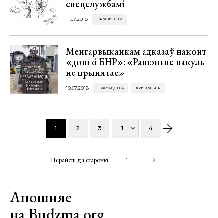
спецслужбамі
11.07.2018
КРЫЛЫ БНР
Менгарвыканкам адказаў наконт
«дошкі БНР»: «Рашэньне пакуль
не прынятае»
10.07.2018
ГРАМАДСТВА
КРЫЛЫ БНР
1
2
3
1
4
Перайсці да старонкі:
Апошняе
на Budzma.org