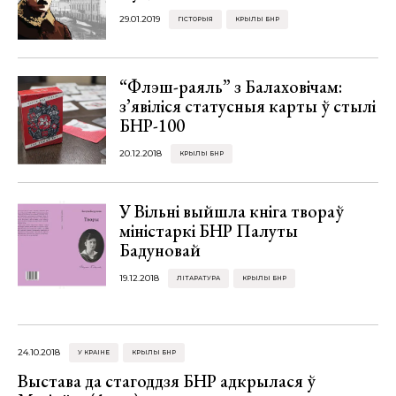
29.01.2019
ГІСТОРЫЯ
КРЫЛЫ БНР
“Флэш-раяль” з Балаховічам:
з’явіліся статусныя карты ў стылі
БНР-100
20.12.2018
КРЫЛЫ БНР
У Вільні выйшла кніга твораў
міністаркі БНР Палуты
Бадуновай
19.12.2018
ЛІТАРАТУРА
КРЫЛЫ БНР
24.10.2018
У КРАІНЕ
КРЫЛЫ БНР
Выстава да стагоддзя БНР адкрылася ў