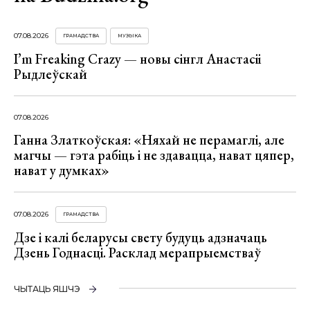
07.08.2026
ГРАМАДСТВА
МУЗЫКА
I’m Freaking Crazy — новы сінгл Анастасіі
Рыдлеўскай
07.08.2026
Ганна Златкоўская: «Няхай не перамаглі, але
магчы — гэта рабіць і не здавацца, нават цяпер,
нават у думках»
07.08.2026
ГРАМАДСТВА
Дзе і калі беларусы свету будуць адзначаць
Дзень Годнасці. Расклад мерапрыемстваў
ЧЫТАЦЬ ЯШЧЭ