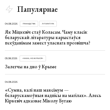
Папулярнае
04.08.2026
ГРАМАДСТВА
ЛІТАРАТУРА
Як Міцкевіч стаў Коласам. Чаму класік
беларускай літаратуры карыстаўся
псеўданімам замест уласнага прозвішча?
05.08.2026
«МАМА, НЕ ЖУРЫСЯ!»
Залегчы на дно ў Крыме
04.08.2026
«Сумна, калі наш максімум —
беларускамоўныя надпісы на магілах». Алесь
Кіркевіч адказвае Міколу Бугаю