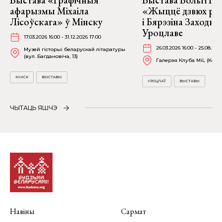
Выстава «Графічныя
Выстава Вольгі На
афарызмы Міхаіла
«Жыццё дзвюх рэк
Лісоўскага» ў Мінску
і Бярэзіна Заходня
Уроцлаве
17.03.2026 16:00 - 31.12.2026 17:00
26.03.2026 16:00 - 25.08.202
Музей гісторыі беларускай літаратуры
(вул. Багдановіча, 13)
Галерэя Клуба MiL (Kościu
МІНСК
ВЫСТАВЫ
УРОЦЛАЎ
ВЫСТАВЫ
ЧЫТАЦЬ ЯШЧЭ
Навіны
Сармат