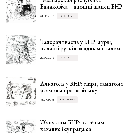
Балаховіча – апошні шанец БНР
01.08.2018
КРЫЛЫ БНР
Талерантнасць у БНР: яўрэі,
палякі і рускія за адным сталом
25.07.2018
КРЫЛЫ БНР
Алкаголь у БНР: спірт, самагон і
размовы пра палітыку
18.07.2018
КРЫЛЫ БНР
Жанчыны БНР: экстрым,
каханне і супраца са