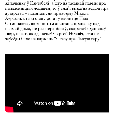
адпачынку ў Кактэбелі, а што да таемнай паэмы пра
пісьменніцкія лецішчы, то ў сям’і выдатна ведалі пра
аўтарства – памяталі, як прыходзіў Мікола
Аўрамчык і які стаяў рогат у кабінеце Ніла
Сымонавіча, як ён потым апантана працаваў над
паэмай дома, не раз перапісваў, скарачаў і дапісваў
твор, нават, як адзначыў Сяргей Нілавіч, гэта не
заўсёды ішло на карысць “Сказу пра Лысую гару”.