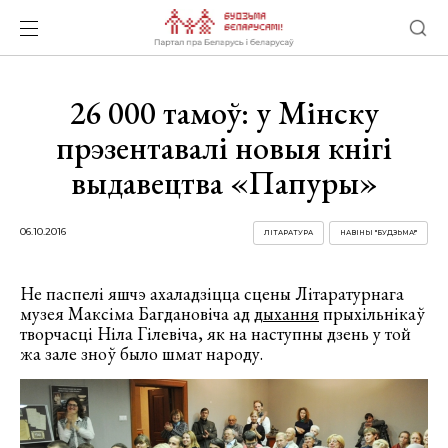
26 000 тамоў: у Мінску
прэзентавалі новыя кнігі
выдавецтва «Папуры»
06.10.2016
ЛІТАРАТУРА
НАВІНЫ "БУДЗЬМА!"
Не паспелі яшчэ ахаладзіцца сцены Літаратурнага
музея Максіма Багдановіча ад
дыхання
прыхільнікаў
творчасці Ніла Гілевіча, як на наступны дзень у той
жа зале зноў было шмат народу.