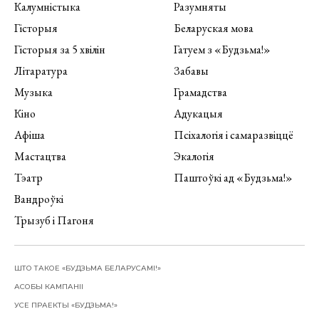
Калумністыка
Разумняты
Гісторыя
Беларуская мова
Гісторыя за 5 хвілін
Гатуем з «Будзьма!»
Літаратура
Забавы
Музыка
Грамадства
Кіно
Адукацыя
Афіша
Псіхалогія і самаразвіццё
Мастацтва
Экалогія
Тэатр
Паштоўкі ад «Будзьма!»
Вандроўкі
Трызуб і Пагоня
ШТО ТАКОЕ «БУДЗЬМА БЕЛАРУСАМІ!»
АСОБЫ КАМПАНІІ
УСЕ ПРАЕКТЫ «БУДЗЬМА!»