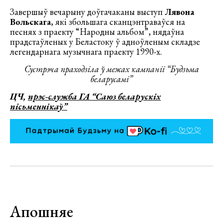
Завершыў вечарыну доўгачаканы выступ
Лявона
Вольскага
, які збольшага сканцэнтраваўся на
песнях з праекту “Народны альбом”, нядаўна
прадстаўленых у Беластоку ў адноўленым складзе
легендарнага музычнага праекту 1990-х.
Сустрэча праходзіла ў межах кампаніі “Будзьма
беларусамі”
ЦЧ,
прэс-служба ГА “Саюз беларускіх
пісьменнікаў”
Апошняе