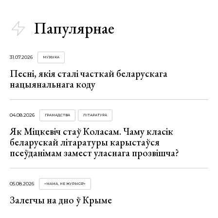
Папулярнае
31.07.2026
МУЗЫКА
Песні, якія сталі часткай беларускага
нацыянальнага коду
04.08.2026
ГРАМАДСТВА
ЛІТАРАТУРА
Як Міцкевіч стаў Коласам. Чаму класік
беларускай літаратуры карыстаўся
псеўданімам замест уласнага прозвішча?
05.08.2026
«МАМА, НЕ ЖУРЫСЯ!»
Залегчы на дно ў Крыме