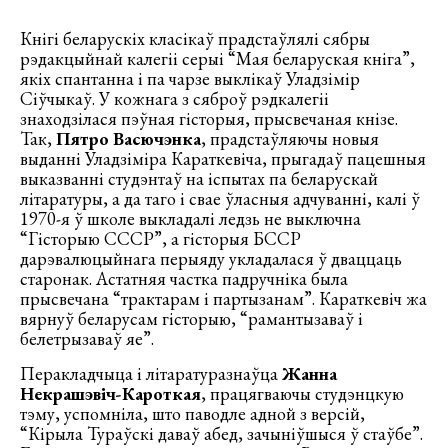
Кнігі беларускіх класікаў прадстаўлялі сябры
рэдакцыйнай калегіі серыі “Мая беларуская кніга”,
якіх спантанна і па чарзе выклікаў Уладзімір
Сіўчыкаў. У кожнага з сяброў рэдкалегіі
знаходзілася пэўная гісторыя, прысвечаная кнізе.
Так,
Пятро Васючэнка
, прадстаўляючы новыя
выданні Уладзіміра Караткевіча, прыгадаў пацешныя
выказванні студэнтаў на іспытах па беларускай
літаратуры, а да таго і свае ўласныя адчуванні, калі ў
1970-я ў школе выкладалі ледзь не выключна
“Гісторыю СССР”, а гісторыя БССР
дарэвалюцыйнага перыяду укладалася ў дваццаць
старонак. Астатняя частка падручніка была
прысвечана “трактарам і партызанам”. Караткевіч жа
вярнуў беларусам гісторыю, “рамантызаваў і
белетрызаваў яе”.
Перакладчыца і літаратуразнаўца
Жанна
Некрашэвіч-Кароткая
, працягваючы студэнцкую
тэму, успомніла, што паводле адной з версій,
“Кірыла Тураўскі даваў абед, зачыніўшыся ў стаўбе”.