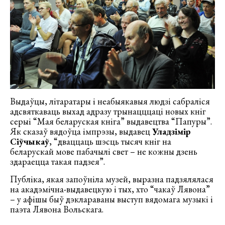
Выдаўцы, літаратары і неабыякавыя людзі сабраліся
адсвяткаваць выхад адразу трынацццаці новых кніг
серыі “Мая беларуская кніга” выдавецтва “Папуры”.
Як сказаў вядоўца імпрэзы, выдавец
Уладзімір
Сіўчыкаў
, “дваццаць шэсць тысяч кніг на
беларускай мове пабачылі свет – не кожны дзень
здараецца такая падзея”.
Публіка, якая запоўніла музей, выразна падзялялася
на акадэмічна-выдавецкую і тых, хто “чакаў Лявона”
– у афішы быў дэклараваны выступ вядомага музыкі і
паэта Лявона Вольскага.