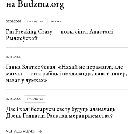
на Budzma.org
07.08.2026
ГРАМАДСТВА
МУЗЫКА
I’m Freaking Crazy — новы сінгл Анастасіі
Рыдлеўскай
07.08.2026
Ганна Златкоўская: «Няхай не перамаглі, але
магчы — гэта рабіць і не здавацца, нават цяпер,
нават у думках»
07.08.2026
ГРАМАДСТВА
Дзе і калі беларусы свету будуць адзначаць
Дзень Годнасці. Расклад мерапрыемстваў
ЧЫТАЦЬ ЯШЧЭ