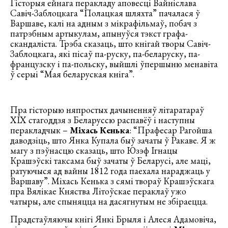
Гісторыя ейнага перакладу аповесці Вайніслава
Савіч-Заблоцкага “Полацкая шляхта” пачалася ў
Варшаве, калі на адным з мікрафільмаў, побач з
патрэбным артыкулам, апынуўся тэкст графа-
скандаліста. Трэба сказаць, што кнігай творы Савіч-
Заблоцкага, які пісаў па-руску, па-беларуску, па-
французску і па-польску, выйшлі ўпершыню менавіта
ў серыі “Мая беларуская кніга”.
Пра гісторыю няпростых дачыненняў літаратараў
ХІХ стагоддзя з Беларуссю распавёў і наступны
перакладчык –
Міхась Кенька
: “Прафесар Рагойша
даводзіць, што Янка Купала быў зачаты ў Ракаве. Я ж
магу з пэўнасцю сказаць, што Юзэф Ігнацы
Крашэўскі таксама быў зачаты ў Беларусі, але маці,
ратуючыся ад вайны 1812 года паехала нараджаць у
Варшаву”. Міхась Кенька з сямі твораў Крашэўскага
пра Вялікае Княства Літоўскае пераклаў ужо
чатыры, але спыняцца на дасягнутым не збіраецца.
Прадстаўляючы кнігі Янкі Брыля і Алеся Адамовіча,