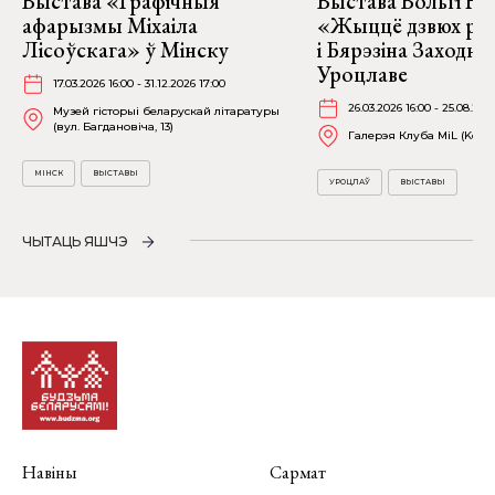
Выстава «Графічныя
Выстава Вольгі На
афарызмы Міхаіла
«Жыццё дзвюх рэк
Лісоўскага» ў Мінску
і Бярэзіна Заходня
Уроцлаве
17.03.2026 16:00 - 31.12.2026 17:00
26.03.2026 16:00 - 25.08.202
Музей гісторыі беларускай літаратуры
(вул. Багдановіча, 13)
Галерэя Клуба MiL (Kościu
МІНСК
ВЫСТАВЫ
УРОЦЛАЎ
ВЫСТАВЫ
ЧЫТАЦЬ ЯШЧЭ
Навіны
Сармат