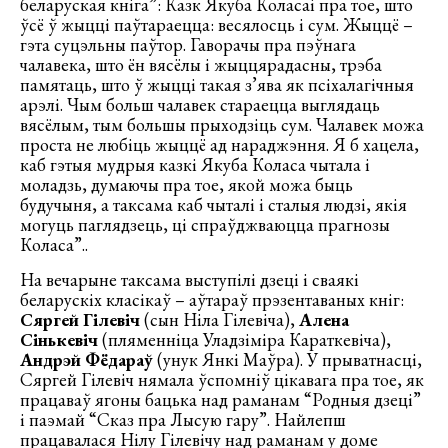
беларуская кніга”: Казк Якуба Коласаі пра тое, што
ўсё ў жыцці паўтараецца: весялосць і сум. Жыццё –
гэта суцэльны паўтор. Гаворачы пра пэўнага
чалавека, што ён вясёлы і жыццярадасны, трэба
памятаць, што ў жыцці такая з’ява як псіхалагічныя
арэлі. Чым больш чалавек стараецца выглядаць
вясёлым, тым большы прыходзіць сум. Чалавек можа
проста не любіць жыццё ад нараджэння. Я б хацела,
каб гэтыя мудрыя казкі Якуба Коласа чытала і
моладзь, думаючы пра тое, якой можа быць
будучыня, а таксама каб чыталі і сталыя людзі, якія
могуць паглядзець, ці спраўджваюцца прагнозы
Коласа”..
На вечарыне таксама выступілі дзеці і сваякі
беларускіх класікаў – аўтараў прэзентаваных кніг:
Сяргей Гілевіч
(сын Ніла Гілевіча),
Алена
Сінькевіч
(пляменніца Уладзіміра Караткевіча),
Андрэй Фёдараў
(унук Янкі Маўра). У прыватнасці,
Сяргей Гілевіч нямала ўспомніў цікавага пра тое, як
працаваў ягоны бацька над раманам “Родныя дзеці”
і паэмай “Сказ пра Лысую гару”. Найлепш
працавалася Нілу Гілевічу над раманам у доме