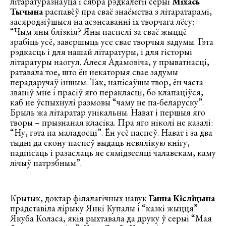
літаратуразнаўца і сябра рэдкалегіі серыі
Міхась
Тычына
распавёў пра сваё знаёмства з літаратарамі,
засяродзіўшыся на асэнсаванні іх творчага лёсу:
“Чым яны блізкія? Яны паспелі за сваё жыццё
зрабіць усё, завершыць усе свае творчыя задумы. Гэта
рэдкасць і для нашай літаратуры, і для гісторыі
літаратуры наогул. Алеся Адамовіча, у прыватнасці,
ратавала тое, што ён некаторыя свае задумы
перадаручаў іншым. Так, напісаўшы твор, ён часта
званіў мне і прасіў яго перакласці, бо клапаціўся,
каб не ўспыхнулі размовы “чаму не па-беларуску”.
Брыль жа літаратар унікальны. Нават і першыя яго
творы – прызнаная класіка. Пра яго ніколі не казалі:
“Ну, гэта па маладосці”. Ён усё паспеў. Нават і за два
тыдні да скону паспеў выдаць невялікую кнігу,
падпісаць і разаслаць яе сямідзесяці чалавекам, каму
лічыў патрэбным”.
Крытык, доктар філалагічных навук
Ганна Кісліцына
прадставіла лірыку Янкі Купалы і “казкі жыцця”
Якуба Коласа, якія рыхтавала да друку ў серыі “Мая