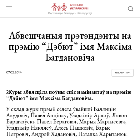
Абвешчаныя прэтэндэнты на
прэмію “Дэбют” імя Максіма
Багдановіча
07.02.2014
ЛІТАРАТУРА
Журы абвясціла поўны спіс намінантаў на прэмію
“Дэбют” імя Максіма Багдановіча.
У склад журы прэміі сёлета ўвайшлі Валянцін
Акудовіч, Павел Анціпаў, Уладзімір Арлоў, Лявон
Баршчэўскі, Павел Бераговіч, Марыя Мартысевіч,
Уладзімір Някляеў, Алесь Пашкевіч, Барыс
Пятровіч, Андрэй Хадановіч, Наталка Харытанюк.