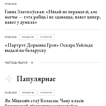
07.08.2026
Ганна Златкоўская: «Няхай не перамаглі, але
магчы — гэта рабіць і не здавацца, нават цяпер,
нават у думках»
07.08.2026
ГРАМАДСТВА
ЛІТАРАТУРА
«Партрэт Дорыяна Грэя» Оскара Уайльда
выдалі па-беларуску
ЧЫТАЦЬ ЯШЧЭ
Папулярнае
04.08.2026
ГРАМАДСТВА
ЛІТАРАТУРА
Як Міцкевіч стаў Коласам. Чаму класік
беларускай літаратуры карыстаўся