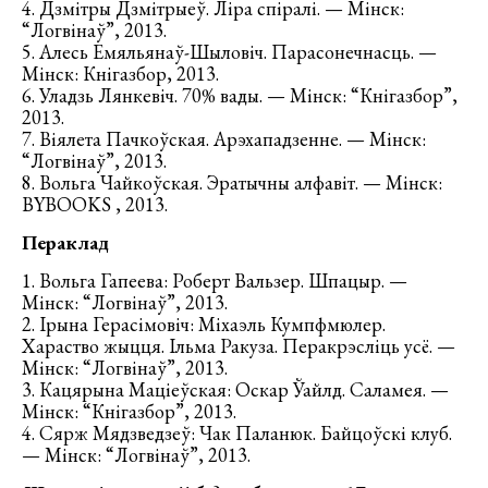
4. Дзмітры Дзмітрыеў. Ліра спіралі. — Мінск:
“Логвінаў”, 2013.
5. Алесь Емяльянаў-Шыловіч. Парасонечнасць. —
Мінск: Кнігазбор, 2013.
6. Уладзь Лянкевіч. 70% вады. — Мінск: “Кнігазбор”,
2013.
7. Віялета Пачкоўская. Арэхападзенне. — Мінск:
“Логвінаў”, 2013.
8. Вольга Чайкоўская. Эратычны алфавіт. — Мінск:
BYBOOKS , 2013.
Пераклад
1. Вольга Гапеева: Роберт Вальзер. Шпацыр. —
Мінск: “Логвінаў”, 2013.
2. Ірына Герасімовіч: Міхаэль Кумпфмюлер.
Хараство жыцця. Ільма Ракуза. Перакрэсліць усё. —
Мінск: “Логвінаў”, 2013.
3. Кацярына Маціеўская: Оскар Ўайлд. Саламея. —
Мінск: “Кнігазбор”, 2013.
4. Сярж Мядзведзеў: Чак Паланюк. Байцоўскі клуб.
— Мінск: “Логвінаў”, 2013.