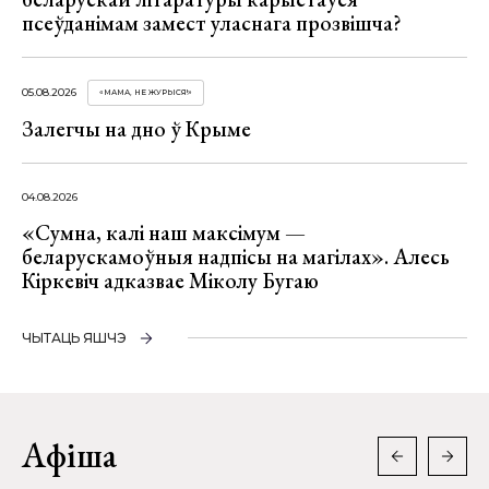
псеўданімам замест уласнага прозвішча?
05.08.2026
«МАМА, НЕ ЖУРЫСЯ!»
Залегчы на дно ў Крыме
04.08.2026
«Сумна, калі наш максімум —
беларускамоўныя надпісы на магілах». Алесь
Кіркевіч адказвае Міколу Бугаю
ЧЫТАЦЬ ЯШЧЭ
Афіша