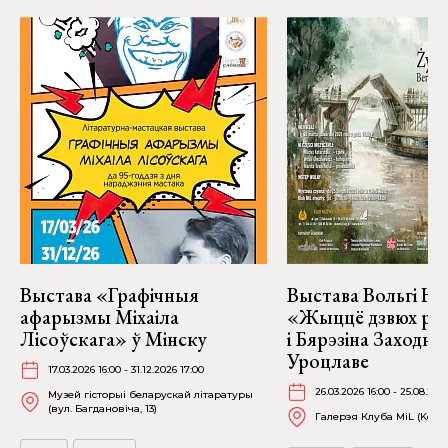
Выстава «Графічныя
Выстава Вольгі На
афарызмы Міхаіла
«Жыццё дзвюх рэк
Лісоўскага» ў Мінску
і Бярэзіна Заходня
Уроцлаве
17.03.2026 16:00 - 31.12.2026 17:00
26.03.2026 16:00 - 25.08.202
Музей гісторыі беларускай літаратуры
(вул. Багдановіча, 13)
Галерэя Клуба MiL (Kościu