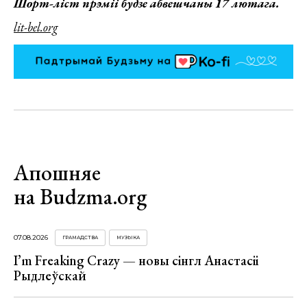
Шорт-ліст прэміі будзе абвешчаны 17 лютага.
lit-bel.org
Апошняе
на Budzma.org
07.08.2026
ГРАМАДСТВА
МУЗЫКА
I’m Freaking Crazy — новы сінгл Анастасіі
Рыдлеўскай