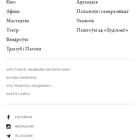
Кіно
Адукацыя
Афіша
Псіхалогія і самаразвіццё
Мастацтва
Экалогія
Тэатр
Паштоўкі ад «Будзьма!»
Вандроўкі
Трызуб і Пагоня
ШТО ТАКОЕ «БУДЗЬМА БЕЛАРУСАМІ!»
АСОБЫ КАМПАНІІ
УСЕ ПРАЕКТЫ «БУДЗЬМА!»
КАРТА САЙТА
FACEBOOK
INSTAGRAM
TELEGRAM