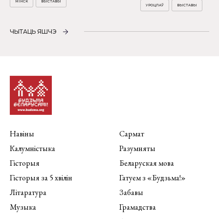
МІНСК
ВЫСТАВЫ
УРОЦЛАЎ
ВЫСТАВЫ
ЧЫТАЦЬ ЯШЧЭ
Навіны
Сармат
Калумністыка
Разумняты
Гісторыя
Беларуская мова
Гісторыя за 5 хвілін
Гатуем з «Будзьма!»
Літаратура
Забавы
Музыка
Грамадства