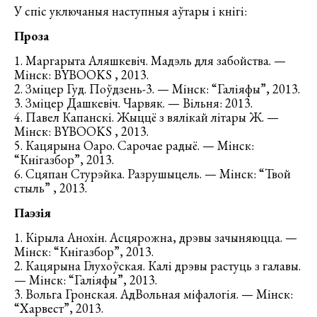
У спіс уключаныя наступныя аўтары і кнігі:
Проза
1. Маргарыта Аляшкевіч. Мадэль для забойства. —
Мінск: BYBOOKS , 2013.
2. Зміцер Гуд. Поўдзень-3. — Мінск: “Галіяфы”, 2013.
3. Зміцер Дашкевіч. Чарвяк. — Вільня: 2013.
4. Павел Капанскі. Жыццё з вялікай літары Ж. —
Мінск: BYBOOKS , 2013.
5. Кацярына Оаро. Сарочае радыё. — Мінск:
“Кнігазбор”, 2013.
6. Сцяпан Стурэйка. Разрушыцель. — Мінск: “Твой
стыль” , 2013.
Паэзія
1. Кірыла Анохін. Асцярожна, дрэвы зачыняюцца. —
Мінск: “Кнігазбор”, 2013.
2. Кацярына Глухоўская. Калі дрэвы растуць з галавы.
— Мінск: “Галіяфы”, 2013.
3. Вольга Гронская. АдВольная міфалогія. — Мінск:
“Харвест”, 2013.