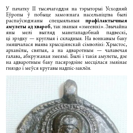
У пачатку ІІ тысячагоддзя на тэрыторыі Усходняй
Еўропы ў побыце заможнага насельніцтва былі
распаўсюджаны спецыяльныя
прафілактычныя
амулеты ад хвароб
, так званыя «змеевікі». Звычайна
яны мелі выгляд манетападобнай падвескі,
ці зрэдку — круглыя і складныя. На вонкавым баку
змяшчалася выява хрысціянскай сімволікі: Хрыстос,
арханёлы, святыя, а на адваротным — чалавечая
галава, абкружаная змеямі. Былі і такія амулеты, дзе
на адваротным баку пасярэдзіне месцілася змяінае
гняздо і меўся кругавы надпіс-заклён.