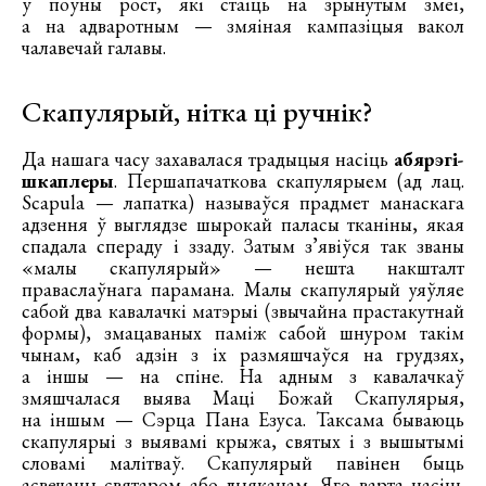
ў поўны рост, які стаіць на зрынутым змеі,
а на адваротным — змяіная кампазіцыя вакол
чалавечай галавы.
Скапулярый, нітка ці ручнік?
Да нашага часу захавалася традыцыя насіць
абярэгі-
шкаплеры
. Першапачаткова скапулярыем (ад лац.
Scapula — лапатка) называўся прадмет манаскага
адзення ў выглядзе шырокай паласы тканіны, якая
спадала спераду і ззаду. Затым з’явіўся так званы
«малы скапулярый» — нешта накшталт
праваслаўнага парамана. Малы скапулярый уяўляе
сабой два кавалачкі матэрыі (звычайна прастакутнай
формы), змацаваных паміж сабой шнуром такім
чынам, каб адзін з іх размяшчаўся на грудзях,
а іншы — на спіне. На адным з кавалачкаў
змяшчалася выява Маці Божай Скапулярыя,
на іншым — Сэрца Пана Езуса. Таксама бываюць
скапулярыі з выявамі крыжа, святых і з вышытымі
словамі малітваў. Скапулярый павінен быць
асвечаны святаром або дыяканам. Яго варта насіць