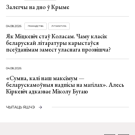
Залегчы на дно ў Крыме
04.08.2026
ГРАМАДСТВА
ЛІТАРАТУРА
Як Міцкевіч стаў Коласам. Чаму класік
беларускай літаратуры карыстаўся
псеўданімам замест уласнага прозвішча?
04.08.2026
«Сумна, калі наш максімум —
беларускамоўныя надпісы на магілах». Алесь
Кіркевіч адказвае Міколу Бугаю
ЧЫТАЦЬ ЯШЧЭ