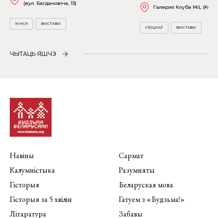
(вул. Багдановіча, 13)
Галерэя Клуба MiL (Kościu
МІНСК
ВЫСТАВЫ
УРОЦЛАЎ
ВЫСТАВЫ
ЧЫТАЦЬ ЯШЧЭ
Навіны
Сармат
Калумністыка
Разумняты
Гісторыя
Беларуская мова
Гісторыя за 5 хвілін
Гатуем з «Будзьма!»
Літаратура
Забавы