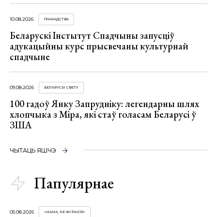
10.08.2026
ГРАМАДСТВА
Беларускі Інстытут Спадчыны запусціў
адукацыйны курс прысвечаны культурнай
спадчыне
09.08.2026
БЕЛАРУСЫ СВЕТУ
100 гадоў Янку Запрудніку: легендарны шлях
хлопчыка з Міра, які стаў голасам Беларусі ў
ЗША
ЧЫТАЦЬ ЯШЧЭ
Папулярнае
05.08.2026
«МАМА, НЕ ЖУРЫСЯ!»