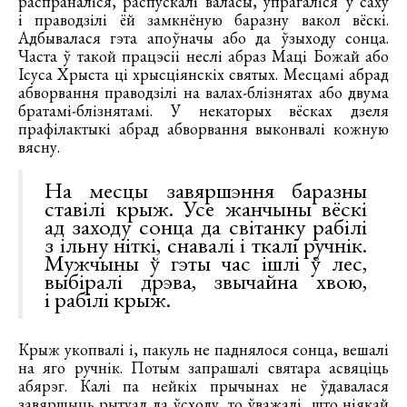
распраналіся, распускалі валасы, упрагаліся ў саху
і праводзілі ёй замкнёную баразну вакол вёскі.
Адбывалася гэта апоўначы або да ўзыходу сонца.
Часта ў такой працэсіі неслі абраз Маці Божай або
Ісуса Хрыста ці хрысціянскіх святых. Месцамі абрад
абворвання праводзілі на валах-блізнятах або двума
братамі-блізнятамі. У некаторых вёсках дзеля
прафілактыкі абрад абворвання выконвалі кожную
вясну.
На месцы завяршэння баразны
ставілі крыж. Усе жанчыны вёскі
ад заходу сонца да світанку рабілі
з ільну ніткі, снавалі і ткалі ручнік.
Мужчыны ў гэты час ішлі ў лес,
выбіралі дрэва, звычайна хвою,
і рабілі крыж.
Крыж укопвалі і, пакуль не паднялося сонца, вешалі
на яго ручнік. Потым запрашалі святара асвяціць
абярэг. Калі па нейкіх прычынах не ўдавалася
завяршыць рытуал да ўсходу, то ўважалі, што ніякай