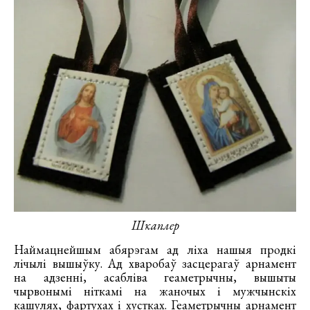
Шкаплер
Наймацнейшым абярэгам ад ліха нашыя продкі
лічылі вышыўку. Ад хваробаў засцерагаў арнамент
на адзенні, асабліва геаметрычны, вышыты
чырвонымі ніткамі на жаночых і мужчынскіх
кашулях, фартухах і хустках. Геаметрычны арнамент