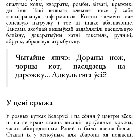
спалучае колы, квадраты, ромбы, зігзагі, крыжыкі
ды інш. Такі вышыты элемент нясе ў сабе
зашыфраваную інфармацыю. Кожны элемент мае
сэнсавую нагрузку і тое ці іншае абазначэнне.
Таксама ахоўнай вышыўкай аздаблялілі пасцельную
бялізну, дэкаратыўны хатні тэкстыль, ручнікі,
абрусы, абрадавую атрыбутыку.
Чытайце яшчэ:
Дораны нож,
чорны кот, пасядзець на
дарожку… Адкуль гэта ўсё?
У цені крыжа
У розных кутках Беларусі і па сёння ў цэнтры вёскі
ці па яе краях стаяць высокія драўляныя крыжы,
часам абгароджаныя. Раней іх было значна больш.
Ставілі іх у асноўным для абароны ад пошасці,