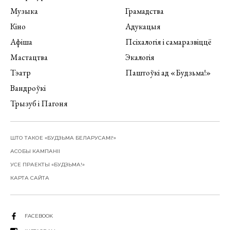
Музыка
Грамадства
Кіно
Адукацыя
Афіша
Псіхалогія і самаразвіццё
Мастацтва
Экалогія
Тэатр
Паштоўкі ад «Будзьма!»
Вандроўкі
Трызуб і Пагоня
ШТО ТАКОЕ «БУДЗЬМА БЕЛАРУСАМІ!»
АСОБЫ КАМПАНІІ
УСЕ ПРАЕКТЫ «БУДЗЬМА!»
КАРТА САЙТА
FACEBOOK