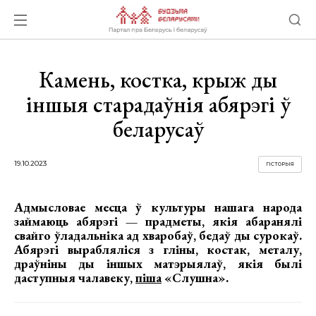
Камень, костка, крыж ды
іншыя старадаўнія абярэгі ў
беларусаў
19.10.2023
ГІСТОРЫЯ
Адмысловае месца ў культуры нашага народа
займаюць абярэгі — прадметы, якія абаранялі
свайго ўладальніка ад хваробаў, бедаў ды сурокаў.
Абярэгі вырабляліся з гліны, костак, металу,
драўніны ды іншых матэрыялаў, якія былі
даступныя чалавеку,
піша
«Слушна».