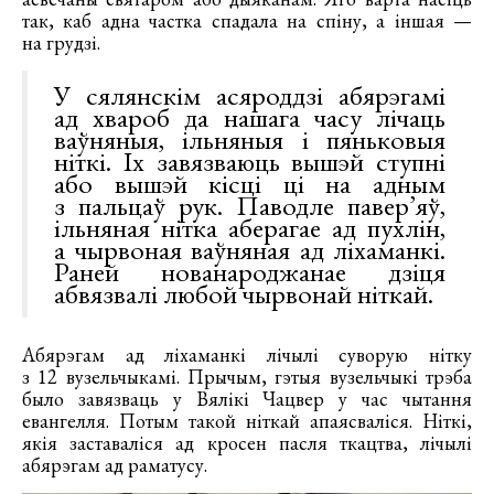
так, каб адна частка спадала на спіну, а іншая —
на грудзі.
У сялянскім асяроддзі абярэгамі
ад хвароб да нашага часу лічаць
ваўняныя, ільняныя і пяньковыя
ніткі. Іх завязваюць вышэй ступні
або вышэй кісці ці на адным
з пальцаў рук. Паводле павер’яў,
ільняная нітка аберагае ад пухлін,
а чырвоная ваўняная ад ліхаманкі.
Раней нованароджанае дзіця
абвязвалі любой чырвонай ніткай.
Абярэгам ад ліхаманкі лічылі суворую нітку
з 12 вузельчыкамі. Прычым, гэтыя вузельчыкі трэба
было завязваць у Вялікі Чацвер у час чытання
евангелля. Потым такой ніткай апаясваліся. Ніткі,
якія заставаліся ад кросен пасля ткацтва, лічылі
абярэгам ад раматусу.