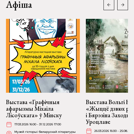
Афіша
Выстава «Графічныя
Выстава Вольгі На
афарызмы Міхаіла
«Жыццё дзвюх рэк
Лісоўскага» ў Мінску
і Бярэзіна Заходня
Уроцлаве
17.03.2026 16:00 - 31.12.2026 17:00
26.03.2026 16:00 - 25.08.202
Музей гісторыі беларускай літаратуры