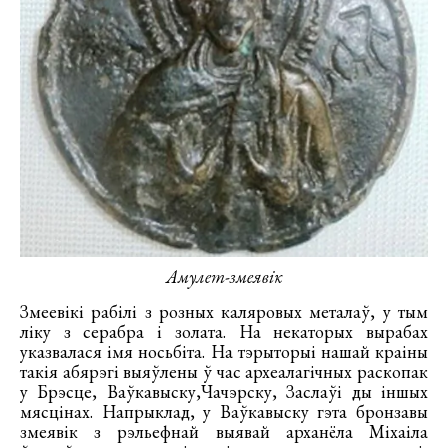
Амулет-змеявік
Змеевікі рабілі з розных каляровых металаў, у тым
ліку з серабра і золата. На некаторых вырабах
указвалася імя носьбіта. На тэрыторыі нашай краіны
такія абярэгі выяўлены ў час археалагічных раскопак
у Брэсце, Ваўкавыску,Чачэрску, Заслаўі ды іншых
мясцінах. Напрыклад, у Ваўкавыску гэта бронзавы
змеявік з рэльефнай выявай арханёла Міхаіла