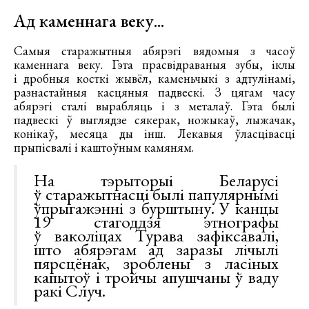
Ад каменнага веку...
Самыя старажытныя абярэгі вядомыя з часоў
каменнага веку. Гэта прасвідраваныя зубы, іклы
і дробныя косткі жывёл, каменьчыкі з адтулінамі,
разнастайныя касцяныя падвескі. З цягам часу
абярэгі сталі вырабляць і з металаў. Гэта былі
падвескі ў выглядзе сякерак, ножыкаў, лыжачак,
конікаў, месяца ды інш. Лекавыя ўласцівасці
прыпісвалі і каштоўным камяням.
На тэрыторыі Беларусі
ў старажытнасці былі папулярнымі
ўпрыгажэнні з бурштыну. У канцы
19 стагоддзя этнографы
ў ваколіцах Турава зафіксавалі,
што абярэгам ад заразы лічылі
пярсцёнак, зроблены з ласіных
капытоў і тройчы апушчаны ў ваду
ракі Случ.