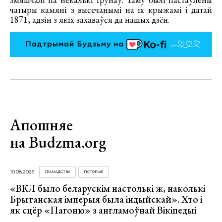
чатыры камяні з высечанымі на іх крыжамі і датай
1871, адзін з якіх захаваўся да нашых дзён.
Апошняе
на Budzma.org
10.08.2026
ГРАМАДСТВА
ГІСТОРЫЯ
«ВКЛ было беларускім настолькі ж, наколькі
Брытанская імперыя была індыйскай». Хто і
як сцёр «Пагоню» з англамоўнай Вікіпедыі