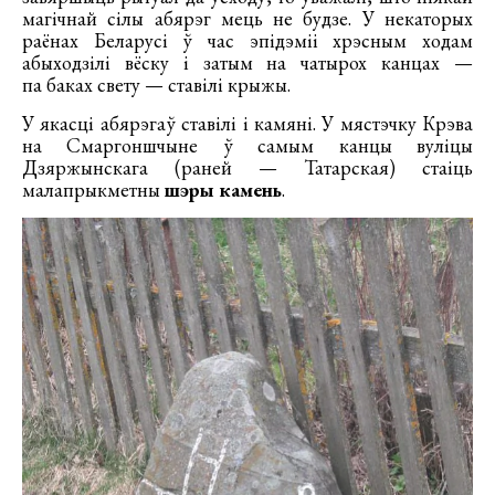
магічнай сілы абярэг мець не будзе. У некаторых
раёнах Беларусі ў час эпідэміі хрэсным ходам
абыходзілі вёску і затым на чатырох канцах —
па баках свету — ставілі крыжы.
У якасці абярэгаў ставілі і камяні. У мястэчку Крэва
на Смаргоншчыне ў самым канцы вуліцы
Дзяржынскага (раней — Татарская) стаіць
малапрыкметны
шэры камень
.