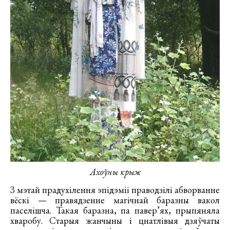
Ахоўны крыж
З мэтай прадухілення эпідэміі праводзілі абворванне
вёскі — правядзенне магічнай баразны вакол
паселішча. Такая баразна, па павер’ях, прыпяняла
хваробу. Старыя жанчыны і цнатлівыя дзяўчаты