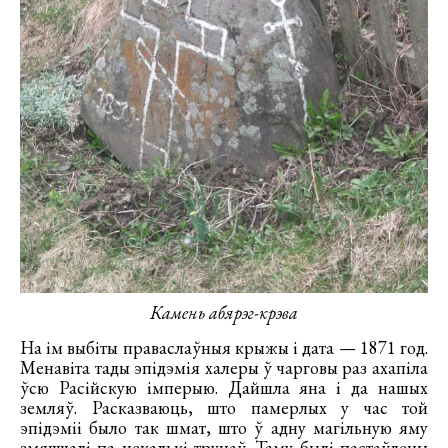
Камень абярэг-крэва
На ім выбіты праваслаўныя крыжы і дата — 1871 год.
Менавіта тады эпідэмія халеры ў чарговы раз ахапіла
ўсю Расійскую імперыю. Дайшла яна і да нашых
земляў. Расказваюць, што памерлых у час той
эпідэміі было так шмат, што ў адну магільную яму
змяшчалі па некалькі трунаў. Таму былі пастаўлены