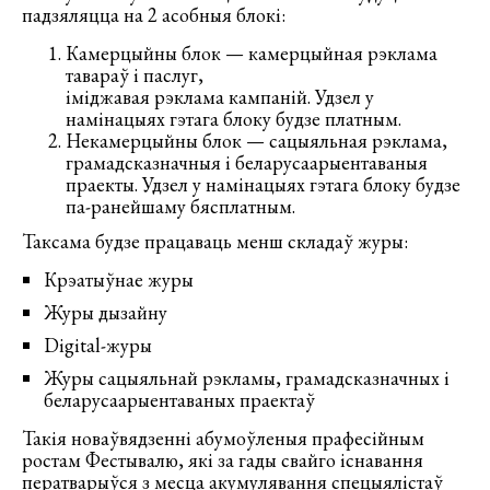
падзяляцца на 2 асобныя блокі:
Камерцыйны блок — камерцыйная рэклама
тавараў і паслуг,
іміджавая рэклама кампаній. Удзел у
намінацыях гэтага блоку будзе платным.
Некамерцыйны блок — сацыяльная рэклама,
грамадсказначныя і беларусаарыентаваныя
праекты. Удзел у намінацыях гэтага блоку будзе
па-ранейшаму бясплатным.
Таксама будзе працаваць менш складаў журы:
Крэатыўнае журы
Журы дызайну
Digital-журы
Журы сацыяльнай рэкламы, грамадсказначных і
беларусаарыентаваных праектаў
Такія новаўвядзенні абумоўленыя прафесійным
ростам Фестывалю, які за гады свайго існавання
ператварыўся з месца акумулявання спецыялістаў