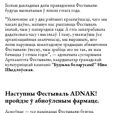
Больш дакладныя даты правядзення Фестывалю
будуць вызначаныя ў ліпені гэтага года.
“Уключэнне аж у два рэйтынгі крэатыўнасці, чаго мы
чакалі даўно, матывуе нас рыхтаваць Фестываль
іначай, чым у папярэднія гады. А гэта запатрабавала
дадатковага часу і высілкаў. І таму, узважыўшы ўсе
арганізацыйныя акалічнасці, мы вырашылі, што
лепш парушыць шматгадовую традыцыю абвяшчэння
Фестывалю ўвесну, чым зрабіць яго не так, як нам
бачыцца ў гэтым годзе”, — адзначыла сустаршыня
Аргкамітэта Фестывалю, каардынатар грамадскай
культурніцкай кампаніі
“Будзьма беларусамі!” Ніна
Шыдлоўская.
Наступны Фестываль АDNАK!
пройдзе ў абноўленым фармаце.
Асноўнае — усе намінацыі Фестывалю будуць