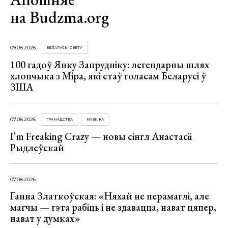
на Budzma.org
09.08.2026
БЕЛАРУСЫ СВЕТУ
100 гадоў Янку Запрудніку: легендарны шлях
хлопчыка з Міра, які стаў голасам Беларусі ў
ЗША
07.08.2026
ГРАМАДСТВА
МУЗЫКА
I’m Freaking Crazy — новы сінгл Анастасіі
Рыдлеўскай
07.08.2026
Ганна Златкоўская: «Няхай не перамаглі, але
магчы — гэта рабіць і не здавацца, нават цяпер,
нават у думках»