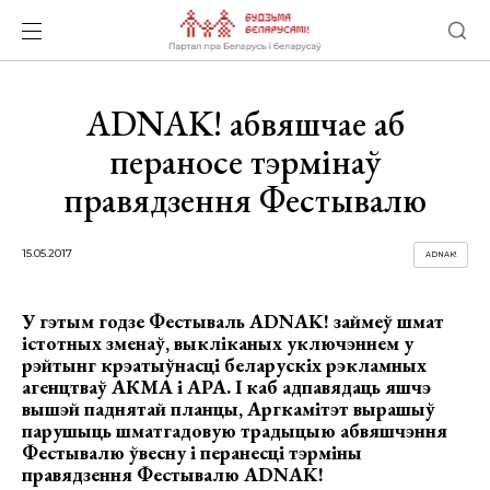
АDNАK! абвяшчае аб
пераносе тэрмінаў
правядзення Фестывалю
15.05.2017
ADNAK!
У гэтым годзе Фестываль АDNАK! займеў шмат
істотных зменаў, выкліканых уключэннем у
рэйтынг крэатыўнасці беларускіх рэкламных
агенцтваў АКМА і АРА. І каб адпавядаць яшчэ
вышэй паднятай планцы, Аргкамітэт вырашыў
парушыць шматгадовую традыцыю абвяшчэння
Фестывалю ўвесну і перанесці тэрміны
правядзення Фестывалю ADNAK!