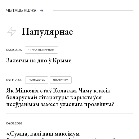
ЧЫТАЦЬ ЯШЧЭ
Папулярнае
05.08.2026
«МАМА, НЕ ЖУРЫСЯ!»
Залегчы на дно ў Крыме
04.08.2026
ГРАМАДСТВА
ЛІТАРАТУРА
Як Міцкевіч стаў Коласам. Чаму класік
беларускай літаратуры карыстаўся
псеўданімам замест уласнага прозвішча?
04.08.2026
«Сумна, калі наш максімум —