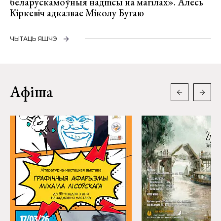
беларускамоўныя надпісы на магілах». Алесь
Кіркевіч адказвае Міколу Бугаю
ЧЫТАЦЬ ЯШЧЭ
Афіша