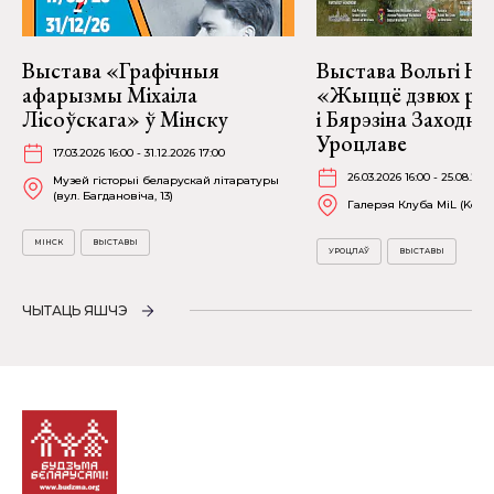
Выстава «Графічныя
Выстава Вольгі На
афарызмы Міхаіла
«Жыццё дзвюх рэк
Лісоўскага» ў Мінску
і Бярэзіна Заходня
Уроцлаве
17.03.2026 16:00 - 31.12.2026 17:00
26.03.2026 16:00 - 25.08.202
Музей гісторыі беларускай літаратуры
(вул. Багдановіча, 13)
Галерэя Клуба MiL (Kościu
МІНСК
ВЫСТАВЫ
УРОЦЛАЎ
ВЫСТАВЫ
ЧЫТАЦЬ ЯШЧЭ