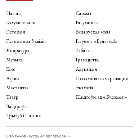
Навіны
Сармат
Калумністыка
Разумняты
Гісторыя
Беларуская мова
Гісторыя за 5 хвілін
Гатуем з «Будзьма!»
Літаратура
Забавы
Музыка
Грамадства
Кіно
Адукацыя
Афіша
Псіхалогія і самаразвіццё
Мастацтва
Экалогія
Тэатр
Паштоўкі ад «Будзьма!»
Вандроўкі
Трызуб і Пагоня
ШТО ТАКОЕ «БУДЗЬМА БЕЛАРУСАМІ!»