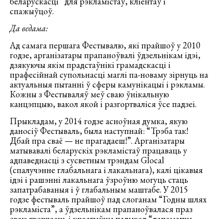
беларускасці” для рэкламістаў, кліентаў і
спажыўцоў.
Да ведама:
Ад самага першага Фестывалю, які прайшоў у 2010
годзе, арганізатары прапаноўвалі ўдзельнікам ідэі,
дзякуючы якім прадстаўнікі грамадскасці і
прафесійнай супольнасці маглі па-новаму зірнуць на
актуальныя пытанні ў сферы камунікацыі і рэкламы.
Кожны з Фестываляў меў сваю ўнікальную
канцэпцыю, вакол якой і разгортваліся ўсе падзеі.
Прыкладам, у 2014 годзе асноўная думка, якую
даносіў Фестываль, была наступнай: “Трэба так!
Дбай пра сваё — не прагадаеш!”. Арганізатары
матывавалі беларускіх рэкламістаў працаваць у
адпаведнасці з сусветным трэндам Glocal
(спалучэнне глабальнага і лакальнага), калі цікавыя
ідэі і рашэнні лакальнага ўзроўню могуць стаць
запатрабаваныя і ў глабальным маштабе. У 2015
годзе фестываль прайшоў пад слоганам “Годны шлях
рэкламіста”, а ўдзельнікам прапаноўвалася праз
сваю творчасць і крэатыўны падыход “дапамагчы