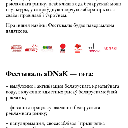
рэкламнага рынку, неабыякавых да беларускай мовы
і культуры, у сапраўдную творчую лабараторыю са
сваімі правіламі і ўзроўнем.
Пра іншыя навінкі Фестывалю будзе паведамлена
дадаткова.
Фестываль аDNаK
—
гэта:
– выяўленне і актывізацыя беларускага крэатыўнага
коду, вылучэнне адметных рысаў беларускамоўнай
рэкламы;
– фіксацыя працэсаў эвалюцыі беларускага
рэкламнага рынку;
– папулярызацыя, своеасаблівая “прышчэпка