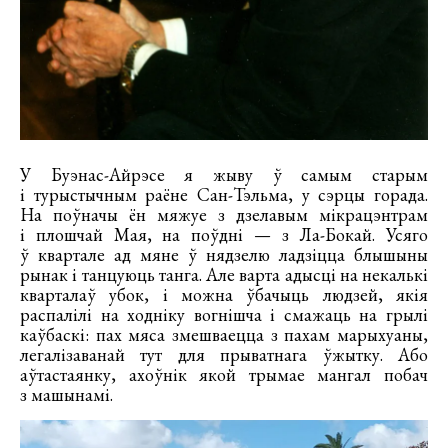
У Буэнас-Айрэсе я жыву ў самым старым
і турыстычным раёне Сан-Тэльма, у сэрцы горада.
На поўначы ён мяжуе з дзелавым мікрацэнтрам
і плошчай Мая, на поўдні — з Ла-Бокай. Усяго
ў квартале ад мяне ў нядзелю ладзіцца блышыны
рынак і танцуюць танга. Але варта адысці на некалькі
кварталаў убок, і можна ўбачыць людзей, якія
распалілі на ходніку вогнішча і смажаць на грылі
каўбаскі: пах мяса змешваецца з пахам марыхуаны,
легалізаванай тут для прыватнага ўжытку. Або
аўтастаянку, ахоўнік якой трымае мангал побач
з машынамі.