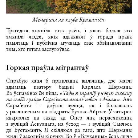
Мемарыял ля клуба Краманьён
Трагедыя змяніла гэты раён, і яшчэ больш яго
змянілі людзі, якія адваявалі ў горада права
памятаць і публічна агучваць свае абвінавачванні
тым, хто гэтага заслугоўвае.
Горкая праўда мігрантаў
Спрабую хаця б прыкладна вылічыць, дзе маглі
здымаць кватэру бацькі Карласа Шэрмана.
Ва ўспамінах ён піша:
«Тады я трапіў у новую школку
на сваёй вуліцы Сарм’ента амаль побач з домам»
. Але
Сарм’ента — доўгая вуліца, як і большасць
у разлінееным на квадраты Буэнас-Айрэсе. У чатырох
кварталах на захад ад Онсэ яна перасякаецца
з вуліцай Аскуэнага, на ўсход — з вуліцай Санчэса
дэ Бустамантэ. Я схіляюся да таго, што Шэрманы
жылі ў заходнім кірунку. Бо ў «Блуканцы» ёсць яшчэ