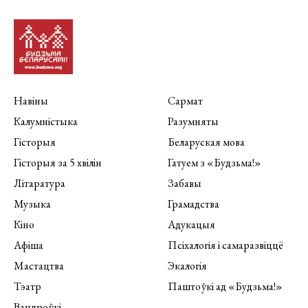
Навіны
Сармат
Калумністыка
Разумняты
Гісторыя
Беларуская мова
Гісторыя за 5 хвілін
Гатуем з «Будзьма!»
Літаратура
Забавы
Музыка
Грамадства
Кіно
Адукацыя
Афіша
Псіхалогія і самаразвіццё
Мастацтва
Экалогія
Тэатр
Паштоўкі ад «Будзьма!»
Вандроўкі