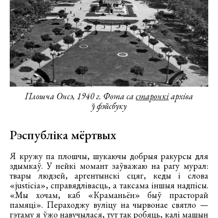
Плошча Онсэ, 1940 г. Фота са
старонкі
архіва
ў фэйсбуку
Рэспубліка мёртвых
Я кружу па плошчы, шукаючы добрыя ракурсы для
здымкаў. У нейкі момант заўважаю на рагу мурал:
твары людзей, аргентынскі сцяг, кеды і слова
«justicia», справядлівасць, а таксама іншыя надпісы.
«Мы хочам, каб «Краманьён» быў прасторай
памяці». Пераходжу вуліцу на чырвонае святло —
гэтаму я ўжо навучылася, тут так робяць, калі машын