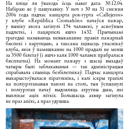
На пліце ля ўвахода ёсць нават дата: 30.12.04.
Набіраю яе ў пашукавіку. У ноч з 30 на 31 снежня
2004 года падчас канцэрта рок-гурта «Callejeros»
у клубе «República Cromañón» пачаўся пажар,
у выніку якога загінулі 194 чалавекі, у асноўным
падлеткі, і пацярпелі яшчэ 1432. Прычынамі
трагедыі называюць невыкананне правіл пажарнай
бяспекі і карупцыю, а таксама хцівасць уласнікаў
клуба, якія ў памяшканне на 1000 прадалі не менш
за 3500 білетаў (і яшчэ каля 1000 чалавек прабралася
бясплатна). На момант пажару з шасці выхадаў
чатыры былі заблакаваныя — так адміністрацыя
спрабавала спыніць безбілетнікаў. Падчас канцэрта
выкарыстоўвалася піратэхніка, і калі іскры трапілі
на поліурэтанавыя панэлі на столі, тыя ўспыхнулі
і поліурэтан пачаў выдзяляць атрутны дым, які
выклікае ацёк лёгкіх. Большасць ахвяр загінула
не праз апёкі, а праз удушша.