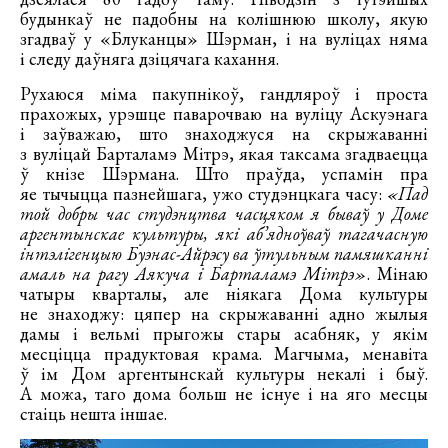
будынкаў не падобны на колішнюю школу, якую
згадваў у «Блуканцы» Шэрман, і на вуліцах няма
і следу даўняга дзіцячага кахання.
Рухаюся міма пакупнікоў, гандляроў і проста
прахожых, урэшце паварочваю на вуліцу Аскуэнага
і заўважаю, што знаходжуся на скрыжаванні
з вуліцай Барталамэ Мітрэ, якая таксама згадваецца
ў кнізе Шэрмана. Што праўда, успамін пра
яе тычыцца пазнейшага, ужо студэнцкага часу:
«Пад
той добры час студэнцтва часцяком я бываў у Доме
аргентынскае культуры, які аб’ядноўваў тагачасную
інтэлігенцыю Буэнас-Айрэсу ва ўтульным памяшканні
амаль на рагу Аякуча і Барталамэ Мітрэ»
. Мінаю
чатыры кварталы, але ніякага Дома культуры
не знаходжу: цяпер на скрыжаванні адно жылыя
дамы і вельмі прыгожы стары асабняк, у якім
месціцца прадуктовая крама. Магчыма, менавіта
ў ім Дом аргентынскай культуры некалі і быў.
А можа, таго дома больш не існуе і на яго месцы
стаіць нешта іншае.