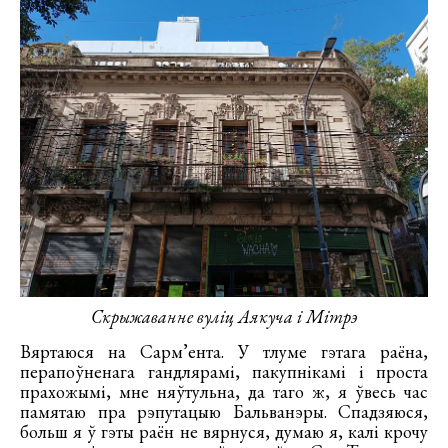
Скрыжаванне вуліц Аякуча і Мітрэ
Вяртаюся на Сарм’ента. У тлуме гэтага раёна,
перапоўненага гандлярамі, пакупнікамі і проста
прахожымі, мне няўтульна, да таго ж, я ўвесь час
памятаю пра рэпутацыю Бальванэры. Спадзяюся,
больш я ў гэты раён не вярнуся, думаю я, калі крочу