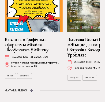
Выстава «Графічныя
Выстава Вольгі На
афарызмы Міхаіла
«Жыццё дзвюх рэк
Лісоўскага» ў Мінску
і Бярэзіна Заходня
Уроцлаве
17.03.2026 16:00 - 31.12.2026 17:00
26.03.2026 16:00 - 25.08.202
Музей гісторыі беларускай літаратуры
(вул. Багдановіча, 13)
Галерэя Клуба MiL (Kościu
МІНСК
ВЫСТАВЫ
УРОЦЛАЎ
ВЫСТАВЫ
ЧЫТАЦЬ ЯШЧЭ