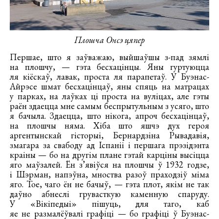
Плошча Онсэ цяпер
Першае, што я заўважаю, выйшаўшы з-пад зямлі
на плошчу, — гэта бесхацінцы. Яны гуртуюцца
ля кіёскаў, лавак, проста ля парапетаў. У Буэнас-
Айрэсе шмат бесхацінцаў, яны спяць на матрацах
у парках, на лаўках ці проста на вуліцах, але гэты
раён здаецца мне самым беспрытульным з усяго, што
я бачыла. Здаецца, што нікога, апроч бесхацінцаў,
на плошчы няма. Хіба што яшчэ дух героя
аргентынскай гісторыі, Бернардзіна Рывадавія,
змагара за свабоду ад Іспаніі і першага прэзідэнта
краіны — бо на другім плане гэтай карціны высіцца
яго маўзалей. Ён з’явіўся на плошчы ў 1932 годзе,
і Шэрман, напэўна, мноства разоў праходзіў міма
яго. Тое, чаго ён не бачыў, — гэта плот, якім не так
даўно абнеслі грувасткую каменную спаруду.
У «Вікіпедыі» пішуць, для таго, каб
яе не размалёўвалі графіці — бо графіці ў Буэнас-