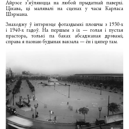
Айрэсе з’яўляюцца на любой прыдатнай паверхі.
Цікава, ці малявалі на сценах у часы Карласа
Шэрмана.
Знаходжу ў інтэрнэце фотаздымкі плошчы з 1930-х
і 1940-х гадоў. На першым з іх — голая і пустая
прастора, толькі па баках абсаджаная дрэвамі;
справа я пазнаю будынак вакзала — ён і цяпер там.