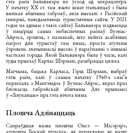
гэта раён Бальванэра на ўсход ад мікрацэнтра.
У пачатку ХХ ст. там жыло шмат італьянцаў і была
вялікая абшчына габрэяў, якія выехалі з Расійскай
імперыі, паведамляюць турыстычныя сайты. У 2021
годзе на адным з такіх сайтаў Бальванэра згадваецца
ў пяцёрцы самых небяспечных раёнаў Буэнас-
Айрэса, зрэшты, з пазнакай, што нейкіх асаблівых
пагроз для турыстаў там няма, проста агульны
ўзровень злачыннасці высокі ў параўнанні з іншымі
часткамі горада. Якой Бальванэра была ў часы, калі
туды прыехаў Карлас Шэрман, разабрацца цяжка.
Магчыма, бацька Карласа, Гірш Шэрман, выбраў
гэты раён, калі ў самым пачатку 1940-х сям’я
пераехала з Мантэвідэа ў Буэнас-Айрэс, якраз праз
блізкасць габрэйскай абшчыны. Але прынамсі
ў «Блуканцы» пра гэта нічога няма.
Плошча Адзінаццаць
Сапраўдная назва плошчы Онсэ — Місэрэрэ,
«плошча Боскай літасці», як перакладае яе назву