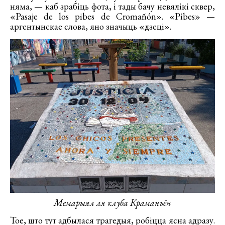
няма, — каб зрабіць фота, і тады бачу невялікі сквер,
«Pasaje de los pibes de Cromañón». «Pibes» —
аргентынскае слова, яно значыць «дзеці».
Мемарыял ля клуба Краманьён
Тое, што тут адбылася трагедыя, робіцца ясна адразу.