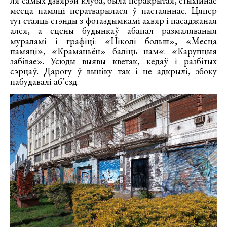
ля самых дзвярэй клуба, была перакрытая, стыхійнае
месца памяці ператварылася ў пастаяннае. Цяпер
тут стаяць стэнды з фотаздымкамі ахвяр і пасаджаная
алея, а сцены будынкаў абапал размаляваныя
мураламі і графіці: «Ніколі больш», «Месца
памяці», «Краманьён» баліць нам«. «Карупцыя
забівае». Усюды выявы кветак, кедаў і разбітых
сэрцаў. Дарогу ў выніку так і не адкрылі, збоку
пабудавалі аб’езд.