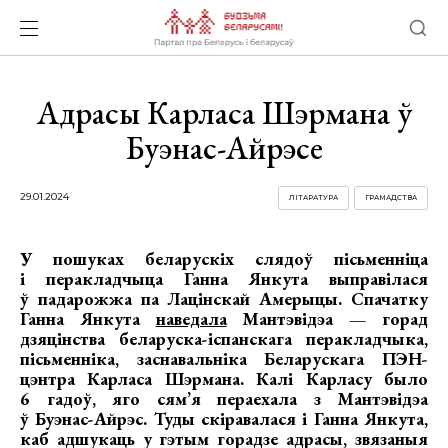
Адрасы Карласа Шэрмана ў
Буэнас-Айрэсе
29.01.2024
ЛІТАРАТУРА
ГРАМАДСТВА
У пошуках беларускіх слядоў пісьменніца
і перакладчыца Ганна Янкута выправілася
ў падарожжа па Лацінскай Амерыцы. Спачатку
Ганна Янкута
наведала
Мантэвідэа — горад
дзяцінства беларуска-іспанскага перакладчыка,
пісьменніка, заснавальніка Беларускага ПЭН-
цэнтра Карласа Шэрмана. Калі Карласу было
6 гадоў, яго сям’я пераехала з Мантэвідэа
ў Буэнас-Айрэс. Туды скіравалася і Ганна Янкута,
каб адшукаць у гэтым горадзе адрасы, звязаныя