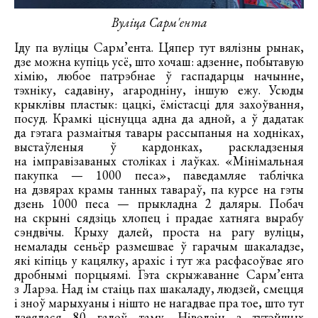
Вуліца Сарм'ента
Іду па вуліцы Сарм’ента. Цяпер тут вялізны рынак,
дзе можна купіць усё, што хочаш: адзенне, побытавую
хімію, любое патрэбнае ў гаспадарцы начынне,
тэхніку, садавіну, агародніну, іншую ежу. Усюды
крыклівы пластык: цацкі, ёмістасці для захоўвання,
посуд. Крамкі ціснуцца адна да адной, а ў дадатак
да гэтага размаітыя тавары рассыпаныя на ходніках,
выстаўленыя ў кардонках, раскладзеныя
на імправізаваных століках і лаўках. «Мінімальная
пакупка — 1000 песа», паведамляе таблічка
на дзвярах крамы танных тавараў, па курсе на гэты
дзень 1000 песа — прыкладна 2 даляры. Побач
на скрыні сядзіць хлопец і прадае хатняга вырабу
сэндвічы. Крыху далей, проста на рагу вуліцы,
немалады сеньёр размешвае ў гарачым шакаладзе,
які кіпіць у кацялку, арахіс і тут жа расфасоўвае яго
дробнымі порцыямі. Гэта скрыжаванне Сарм’ента
з Ларэа. Над ім стаіць пах шакаладу, людзей, смецця
і зноў марыхуаны і нішто не нагадвае пра тое, што тут
дзеялася 80 гадоў таму. Ніводзін з тутэйшых