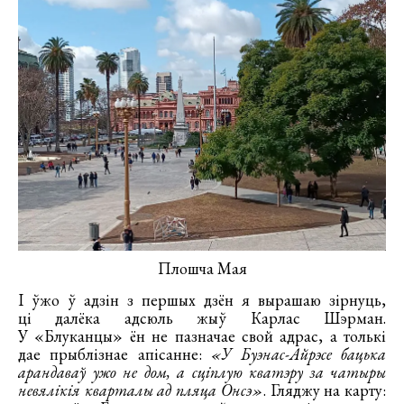
Плошча Мая
І ўжо ў адзін з першых дзён я вырашаю зірнуць,
ці далёка адсюль жыў Карлас Шэрман.
У «Блуканцы» ён не пазначае свой адрас, а толькі
дае прыблізнае апісанне:
«У Буэнас-Айрэсе бацька
арандаваў ужо не дом, а сціплую кватэру за чатыры
невялікія кварталы ад пляца Онсэ»
. Гляджу на карту: