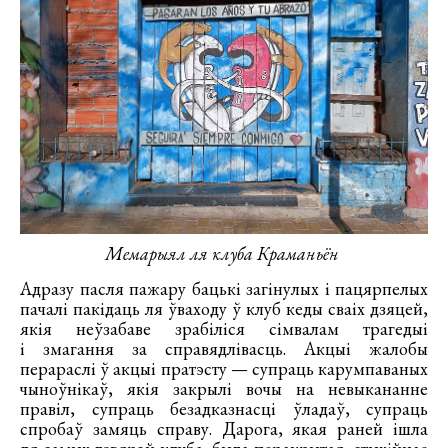
Мемарыял ля клуба Краманьён
Адразу пасля пажару бацькі загінулых і пацярпелых
пачалі пакідаць ля ўваходу ў клуб кеды сваіх дзяцей,
якія неўзабаве зрабіліся сімвалам трагедыі
і змагання за справядлівасць. Акцыі жалобы
перараслі ў акцыі пратэсту — супраць карумпаваных
чыноўнікаў, якія закрылі вочы на невыкананне
правіл, супраць безадказнасці ўладаў, супраць
спробаў замяць справу. Дарога, якая раней ішла