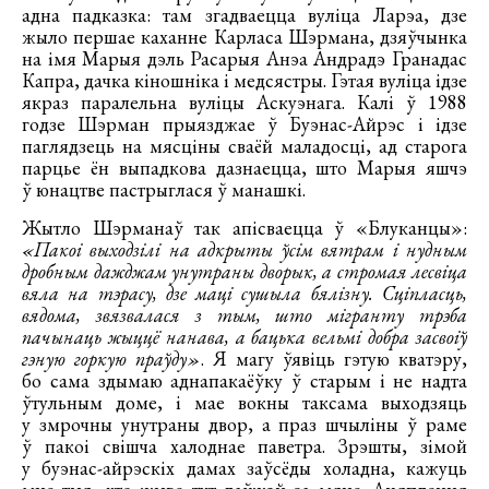
адна падказка: там згадваецца вуліца Ларэа, дзе
жыло першае каханне Карласа Шэрмана, дзяўчынка
на імя Марыя дэль Расарыя Анэа Андрадэ Гранадас
Капра, дачка кіношніка і медсястры. Гэтая вуліца ідзе
якраз паралельна вуліцы Аскуэнага. Калі ў 1988
годзе Шэрман прыязджае ў Буэнас-Айрэс і ідзе
паглядзець на мясціны сваёй маладосці, ад старога
парцье ён выпадкова дазнаецца, што Марыя яшчэ
ў юнацтве пастрыглася ў манашкі.
Жытло Шэрманаў так апісваецца ў «Блуканцы»:
«Пакоі выходзілі на адкрыты ўсім вятрам і нудным
дробным дажджам унутраны дворык, а стромая лесвіца
вяла на тэрасу, дзе маці сушыла бялізну. Сціпласць,
вядома, звязвалася з тым, што мігранту трэба
пачынаць жыццё нанава, а бацька вельмі добра засвоіў
гэную горкую праўду»
. Я магу ўявіць гэтую кватэру,
бо сама здымаю аднапакаёўку ў старым і не надта
ўтульным доме, і мае вокны таксама выходзяць
у змрочны унутраны двор, а праз шчыліны ў раме
ў пакоі свішча халоднае паветра. Зрэшты, зімой
у буэнас-айрэскіх дамах заўсёды холадна, кажуць