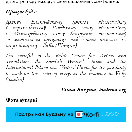
да метро і еду назад, у свой спакойны Сан-Тэльма.
Працяг будзе.
Дзякуй Балтыйскаму цэнтру пісьменнікаў
і перакладчыкаў, Шведскаму саюзу пісьменнікаў
і Міжнароднаму саюзу беларускіх пісьменнікаў
за магчымасць працаваць над гэтым цыклам эсэ
на рэзідэнцыі ў г. Вісбю (Швецыя).
I’m grateful to the Baltic Center for Writers and
Translators, the Swedish Writers’ Union and the
International Belarusian Writers’ Union for the possibility
to work on this series of essays at the residence in Visby
(Sweden).
Ганна Янкута, budzma.org
Фота аўтаркі