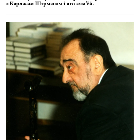
з Карласам Шэрманам і яго сям’ёй.