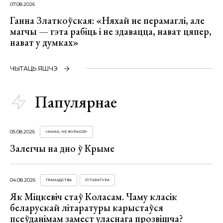
07.08.2026
Ганна Златкоўская: «Няхай не перамаглі, але
магчы — гэта рабіць і не здавацца, нават цяпер,
нават у думках»
ЧЫТАЦЬ ЯШЧЭ
Папулярнае
05.08.2026
«МАМА, НЕ ЖУРЫСЯ!»
Залегчы на дно ў Крыме
04.08.2026
ГРАМАДСТВА
ЛІТАРАТУРА
Як Міцкевіч стаў Коласам. Чаму класік
беларускай літаратуры карыстаўся
псеўданімам замест уласнага прозвішча?