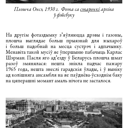
Плошча Онсэ, 1930 г.
Фота са
старонкі
архіва
ў фэйсбуку
На другім фотаздымку з’яўляюцца дрэвы і газоны,
плошча выглядае больш прыязнай для жыхароў
і больш падобнай на месца сустрэч і адпачынку.
Менавіта такой мусіў яе ўпершыню пабачыць Карлас
Шэрман. Пасля яго ад’езду ў Беларусь плошча шмат
разоў змянялася: нешта знікла падчас пажару
1965 года, нешта знеслі гарадскія ўлады, і ў выніку
ад колішняга ансамбля на яе паўднёва-ўсходнім баку
на цяперашні момант амаль нічога не засталося.