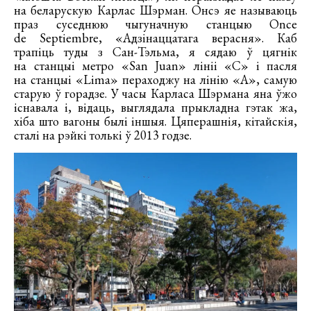
на беларускую Карлас Шэрман. Онсэ яе называюць
праз суседнюю чыгуначную станцыю Once
de Septiembre, «Адзінаццатага верасня». Каб
трапіць туды з Сан-Тэльма, я сядаю ў цягнік
на станцыі метро «San Juan» лініі «С» і пасля
на станцыі «Lima» пераходжу на лінію «А», самую
старую ў горадзе. У часы Карласа Шэрмана яна ўжо
існавала і, відаць, выглядала прыкладна гэтак жа,
хіба што вагоны былі іншыя. Цяперашнія, кітайскія,
сталі на рэйкі толькі ў 2013 годзе.