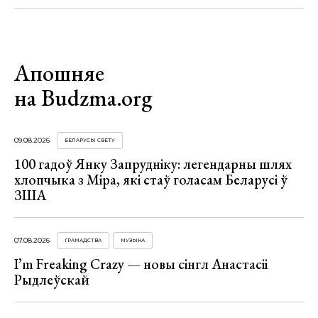
Апошняе
на Budzma.org
09.08.2026
БЕЛАРУСЫ СВЕТУ
100 гадоў Янку Запрудніку: легендарны шлях
хлопчыка з Міра, які стаў голасам Беларусі ў
ЗША
07.08.2026
ГРАМАДСТВА
МУЗЫКА
I’m Freaking Crazy — новы сінгл Анастасіі
Рыдлеўскай