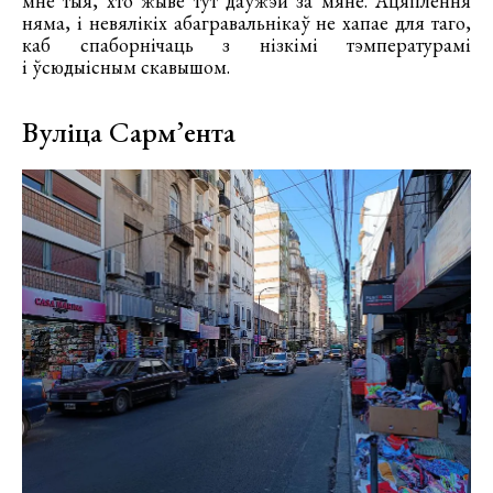
мне тыя, хто жыве тут даўжэй за мяне. Ацяплення
няма, і невялікіх абагравальнікаў не хапае для таго,
каб спаборнічаць з нізкімі тэмпературамі
і ўсюдыісным скавышом.
Вуліца Сарм’ента