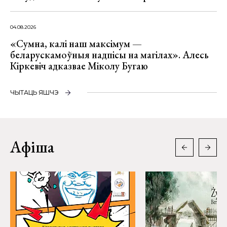
04.08.2026
«Сумна, калі наш максімум —
беларускамоўныя надпісы на магілах». Алесь
Кіркевіч адказвае Міколу Бугаю
ЧЫТАЦЬ ЯШЧЭ
Афіша