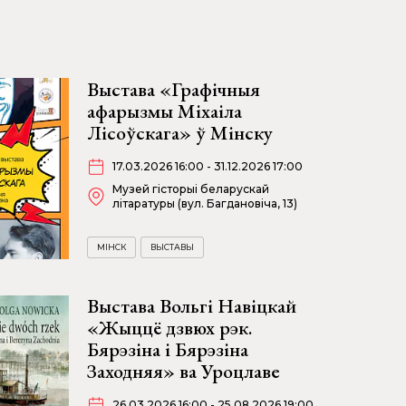
Выстава «Графічныя
афарызмы Міхаіла
Лісоўскага» ў Мінску
17.03.2026 16:00 - 31.12.2026 17:00
Музей гісторыі беларускай
літаратуры (вул. Багдановіча, 13)
МІНСК
ВЫСТАВЫ
Выстава Вольгі Навіцкай
«Жыццё дзвюх рэк.
Бярэзіна і Бярэзіна
Заходняя» ва Уроцлаве
26.03.2026 16:00 - 25.08.2026 19:00