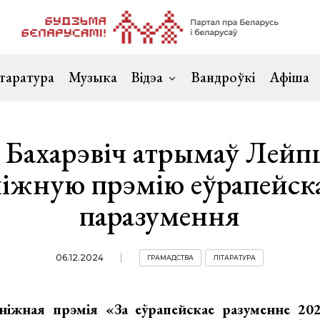
таратура
Музыка
Відэа
Вандроўкі
Афіша
 Бахарэвіч атрымаў Лей
іжную прэмію еўрапейск
паразумення
06.12.2024
ГРАМАДСТВА
ЛІТАРАТУРА
ніжная прэмія «За еўрапейскае разуменне 2