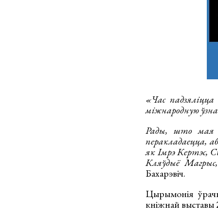
«
Час падзяліцц
міжнародную ўзна
Рады, што мая 
перакладаецца, а
як Імрэ Кертэс, С
Кляўдыё Магрыс,
Бахарэвіч.
Цырымонія ўрачы
кніжнай выставы