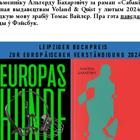
ьменніку Альгерду Бахарэвічу за раман «Сабакі
аная выдавецтвам Voland & Quist у лютым 2024
цкую мову зрабіў Томас Вайлер. Пра гэта
паведа
цы ў Фэйсбук.