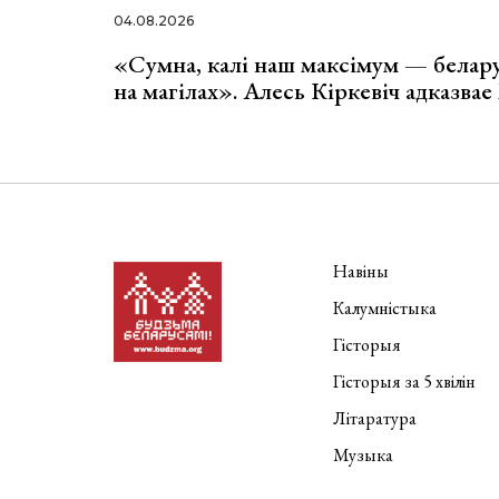
04.08.2026
«Сумна, калі наш максімум — белар
на магілах». Алесь Кіркевіч адказва
Навіны
Калумністыка
Гісторыя
Гісторыя за 5 хвілін
Літаратура
Музыка