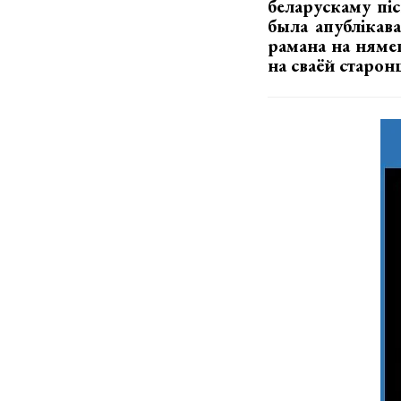
беларускаму піс
была апублікав
рамана на няме
на сваёй старон