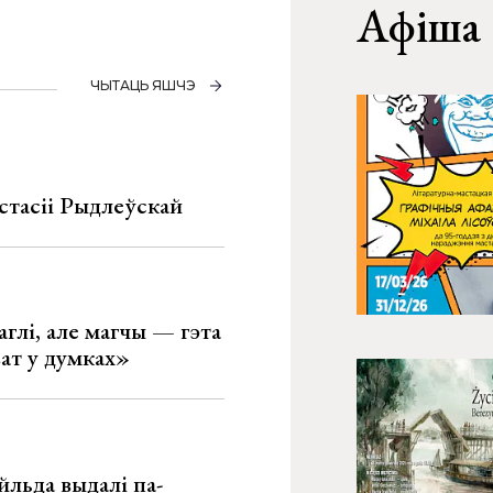
Афіша
ЧЫТАЦЬ ЯШЧЭ
стасіі Рыдлеўскай
глі, але магчы — гэта
ват у думках»
льда выдалі па-