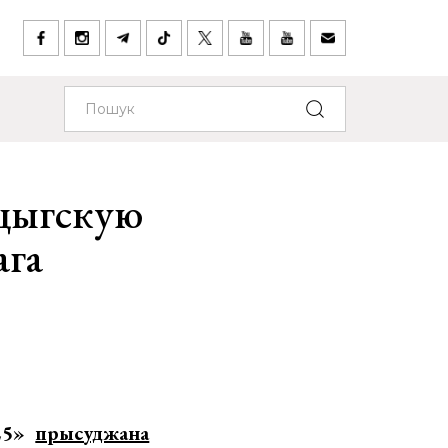
пцыгскую
ага
025»
прысуджана