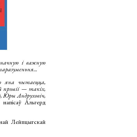
значную і важную
аразуменьня...
о яна чытаецца,
й прэміі — такіх,
, Юры Андруховіч,
 напісаў Альгерд
най Лейпцыгскай