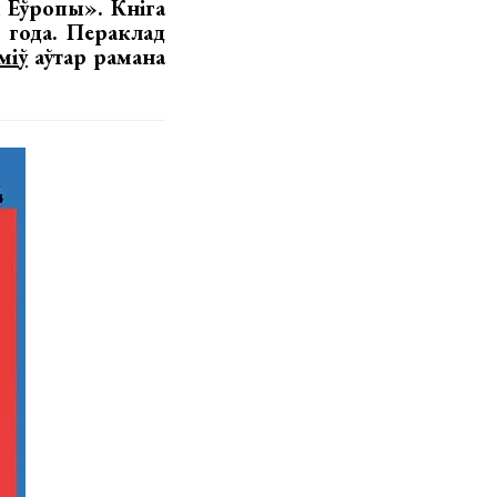
 Еўропы». Кніга
 года. Пераклад
міў
аўтар рамана