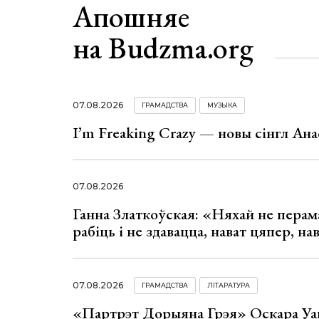
Апошняе
на Budzma.org
07.08.2026
ГРАМАДСТВА
МУЗЫКА
I’m Freaking Crazy — новы сінгл Ана
07.08.2026
Ганна Златкоўская: «Няхай не перама
рабіць і не здавацца, нават цяпер, на
07.08.2026
ГРАМАДСТВА
ЛІТАРАТУРА
«Партрэт Дорыяна Грэя» Оскара Уай