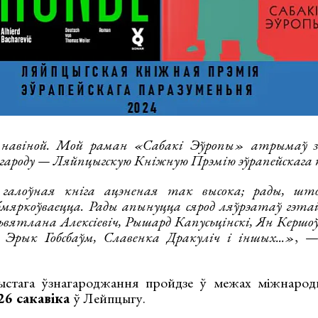
а навіной. Мой раман «Сабакі Эўропы» атрымаў 
гароду — Ляйпцыгскую Кніжную Прэмію эўрапейскага п
галоўная кніга ацэненая так высока; рады, шт
бмяркоўваецца. Рады апынуцца сярод ляўрэатаў гэта
ьвятлана Алексіевіч, Рышард Капусьцінскі, Ян Кершоў
 Эрык Гобсбаўм, Славенка Дракуліч і іншых...»
, —
стага ўзнагароджання пройдзе ў межах міжнарод
26 сакавіка
ў Лейпцыгу.