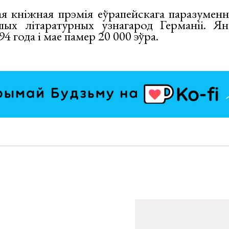
я кніжная прэмія еўрапейскага паразумен
ых літаратурных узнагарод Германіі. Ян
4 года і мае памер 20 000 эўра.