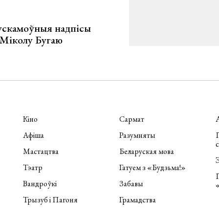
ускамоўныя надпісы
е Міколу Бугаю
Кіно
Сармат
Афіша
Разумняты
П
Мастацтва
Беларуская мова
Э
Тэатр
Гатуем з «Будзьма!»
Вандроўкі
Забавы
Трызуб і Пагоня
Грамадства