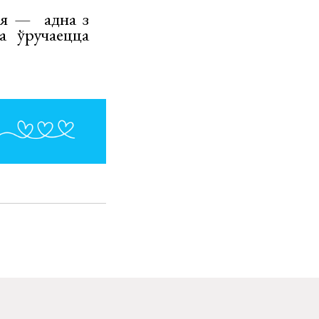
ня — адна з
а ўручаецца