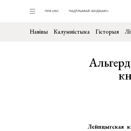
ПРА НАС
ПАДТРЫМАЙ «БУДЗЬМУ»
Навіны
Калумністыка
Гісторыя
Лі
Альгерд
кн
Лейпцыгская к