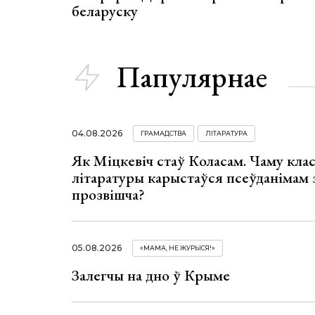
беларуску
Папулярнае
04.08.2026
ГРАМАДСТВА
ЛІТАРАТУРА
Як Міцкевіч стаў Коласам. Чаму клас
літаратуры карыстаўся псеўданімам 
прозвішча?
05.08.2026
«МАМА, НЕ ЖУРЫСЯ!»
Залегчы на дно ў Крыме