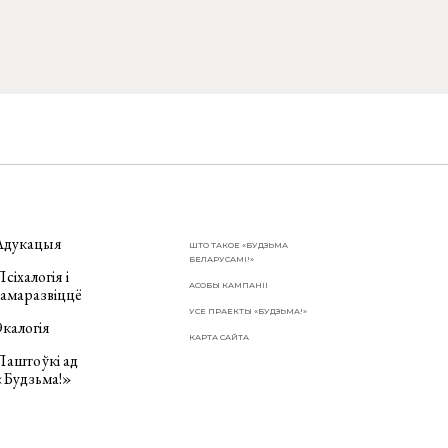
Адукацыя
ШТО ТАКОЕ «БУДЗЬМА
БЕЛАРУСАМІ!»
сіхалогія і
АСОБЫ КАМПАНІІ
самаразвіццё
УСЕ ПРАЕКТЫ «БУДЗЬМА!»
калогія
КАРТА САЙТА
Паштоўкі ад
«Будзьма!»