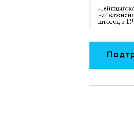
Лейпцыгска
найважнейш
штогод з 199