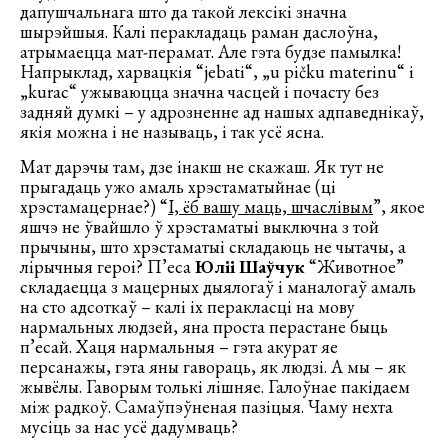
дапушчальнага што да такой лексікі значна
шырэйшыя. Калі перакладаць раман даслоўна,
атрымаецца мат-перамат. Але гэта будзе памылка!
Напрыклад, харвацкія “jebati“, „u pičku materinu“ i
„kurac“ ужываюцца значна часцей і почасту без
задняй думкі – у адрозненне ад нашых адпаведнікаў,
якія можна і не называць, і так усё ясна.
Мат дарэчы там, дзе інакш не скажаш. Як тут не
прыгадаць ужо амаль хрэстаматыйнае (ці
хрэстамацернае?) “
І, ёб вашу маць, шчаслівым
”, якое
яшчэ не ўвайшло ў хрэстаматыі выключна з той
прычыны, што хрэстаматыі складаюць не чытачы, а
лірычныя героі? П’еса
Юліі Шаўчук
“Животное”
складаецца з мацерных дыялогаў і маналогаў амаль
на сто адсоткаў – калі іх перакласці на мову
нармальных людзей, яна проста перастане быць
п’есай. Хаця нармальныя – гэта акурат яе
персанажы, гэта яны гавораць, як людзі. А мы – як
жывёлы. Гаворым толькі лішняе. Галоўнае пакідаем
між радкоў. Самаўпэўненая пазіцыя. Чаму нехта
мусіць за нас усё дадумваць?