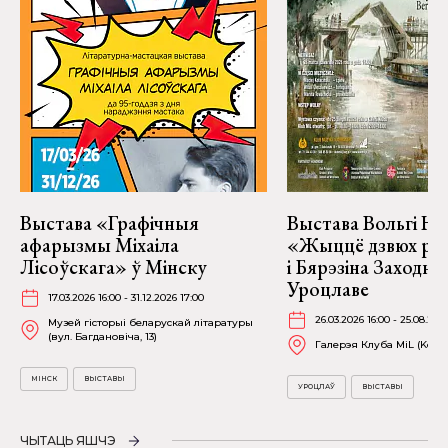
Выстава «Графічныя
Выстава Вольгі На
афарызмы Міхаіла
«Жыццё дзвюх рэк
Лісоўскага» ў Мінску
і Бярэзіна Заходня
Уроцлаве
17.03.2026 16:00 - 31.12.2026 17:00
26.03.2026 16:00 - 25.08.202
Музей гісторыі беларускай літаратуры
(вул. Багдановіча, 13)
Галерэя Клуба MiL (Kościu
МІНСК
ВЫСТАВЫ
УРОЦЛАЎ
ВЫСТАВЫ
ЧЫТАЦЬ ЯШЧЭ