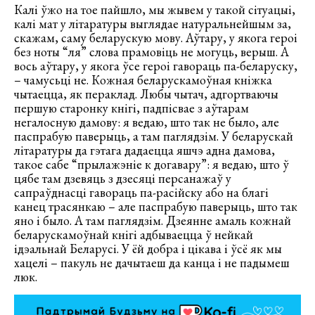
Калі ўжо на тое пайшло, мы жывем у такой сітуацыі,
калі мат у літаратуры выглядае натуральнейшым за,
скажам, саму беларускую мову. Аўтару, у якога героі
без ноты “ля” слова прамовіць не могуць, верыш. А
вось аўтару, у якога ўсе героі гавораць па-беларуску,
– чамусьці не. Кожная беларускамоўная кніжка
чытаецца, як пераклад. Любы чытач, адгортваючы
першую старонку кнігі, падпісвае з аўтарам
негалосную дамову: я ведаю, што так не было, але
паспрабую паверыць, а там паглядзім. У беларускай
літаратуры да гэтага дадаецца яшчэ адна дамова,
такое сабе “прылажэніе к догавару”: я ведаю, што ў
цябе там дзевяць з дзесяці персанажаў у
сапраўднасці гавораць па-расійску або на благі
канец трасянкаю – але паспрабую паверыць, што так
яно і было. А там паглядзім. Дзеянне амаль кожнай
беларускамоўнай кнігі адбываецца ў нейкай
ідэальнай Беларусі. У ёй добра і цікава і ўсё як мы
хацелі – пакуль не дачытаеш да канца і не падымеш
люк.