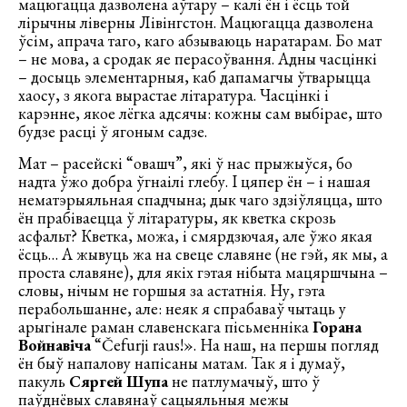
мацюгацца дазволена аўтару – калі ён і ёсць той
лірычны ліверны Лівінгстон. Мацюгацца дазволена
ўсім, апрача таго, каго абзываюць наратарам. Бо мат
– не мова, а сродак яе перасоўвання. Адны часцінкі
– досыць элементарныя, каб дапамагчы ўтварыцца
хаосу, з якога вырастае літаратура. Часцінкі і
карэнне, якое лёгка адсячы: кожны сам выбірае, што
будзе расці ў ягоным садзе.
Мат – расейскі “овашч”, які ў нас прыжыўся, бо
надта ўжо добра ўгнаілі глебу. І цяпер ён – і нашая
нематэрыяльная спадчына; дык чаго здзіўляцца, што
ён прабіваецца ў літаратуры, як кветка скрозь
асфальт? Кветка, можа, і смярдзючая, але ўжо якая
ёсць… А жывуць жа на свеце славяне (не гэй, як мы, а
проста славяне), для якіх гэтая нібыта мацяршчына –
словы, нічым не горшыя за астатнія. Ну, гэта
перабольшанне, але: неяк я спрабаваў чытаць у
арыгінале раман славенскага пісьменніка
Горана
Войнавіча
“Čefurji raus!». На наш, на першы погляд
ён быў напалову напісаны матам. Так я і думаў,
пакуль
Сяргей Шупа
не патлумачыў, што ў
паўднёвых славянаў сацыяльныя межы