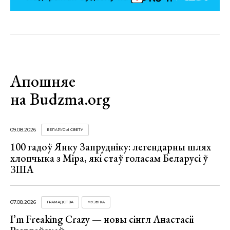
Апошняе
на Budzma.org
09.08.2026
БЕЛАРУСЫ СВЕТУ
100 гадоў Янку Запрудніку: легендарны шлях
хлопчыка з Міра, які стаў голасам Беларусі ў
ЗША
07.08.2026
ГРАМАДСТВА
МУЗЫКА
I’m Freaking Crazy — новы сінгл Анастасіі