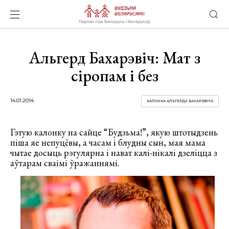
Альгерд Бахарэвіч: Мат з
сіропам і без
14.01.2014
КАЛОНКА АЛЬГЕРДА БАХАРЭВІЧА
Гэтую калонку на сайце “Будзьма!”, якую штотыдзень
піша яе непуцёвы, а часам і блудны сын, мая мама
чытае досыць рэгулярна і нават калі-нікалі дзеліцца з
аўтарам сваімі ўражаннямі.