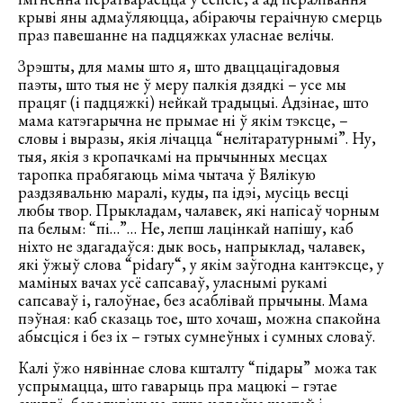
крыві яны адмаўляюцца, абіраючы гераічную смерць
праз павешанне на падцяжках уласнае велічы.
Зрэшты, для мамы што я, што дваццацігадовыя
паэты, што тыя не ў меру палкія дзядкі – усе мы
працяг (і падцяжкі) нейкай традыцыі. Адзінае, што
мама катэгарычна не прымае ні ў якім тэксце, –
словы і выразы, якія лічацца “нелітаратурнымі”. Ну,
тыя, якія з кропачкамі на прычынных месцах
таропка прабягаюць міма чытача ў Вялікую
раздзявальню маралі, куды, па ідэі, мусіць весці
любы твор. Прыкладам, чалавек, які напісаў чорным
па белым: “пі…”… Не, лепш лацінкай напішу, каб
ніхто не здагадаўся: дык вось, напрыклад, чалавек,
які ўжыў слова “pidary“, у якім заўгодна кантэксце, у
маміных вачах усё сапсаваў, уласнымі рукамі
сапсаваў і, галоўнае, без асаблівай прычыны. Мама
пэўная: каб сказаць тое, што хочаш, можна спакойна
абысціся і без іх – гэтых сумнеўных і сумных словаў.
Калі ўжо нявіннае слова кшталту “підары” можа так
успрымацца, што гаварыць пра мацюкі – гэтае