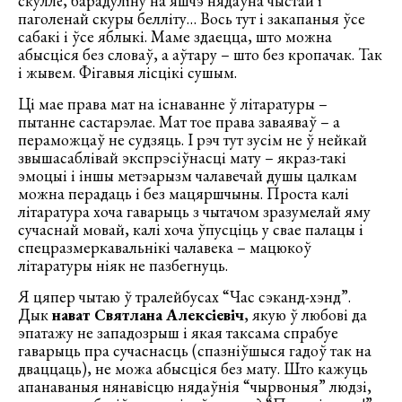
скуллё, барадуліну на яшчэ нядаўна чыстай і
паголенай скуры белліту… Вось тут і закапаныя ўсе
сабакі і ўсе яблыкі. Маме здаецца, што можна
абысціся без словаў, а аўтару – што без кропачак. Так
і жывем. Фігавыя лісцікі сушым.
Ці мае права мат на існаванне ў літаратуры –
пытанне састарэлае. Мат тое права заваяваў – а
пераможцаў не судзяць. І рэч тут зусім не ў нейкай
звышасаблівай экспрэсіўнасці мату – якраз-такі
эмоцыі і іншы метэарызм чалавечай душы цалкам
можна перадаць і без мацяршчыны. Проста калі
літаратура хоча гаварыць з чытачом зразумелай яму
сучаснай мовай, калі хоча ўпусціць у свае палацы і
спецразмеркавальнікі чалавека – мацюкоў
літаратуры ніяк не пазбегнуць.
Я цяпер чытаю ў тралейбусах “Час сэканд-хэнд”.
Дык
нават Святлана Алексіевіч
, якую ў любові да
эпатажу не западозрыш і якая таксама спрабуе
гаварыць пра сучаснасць (спазніўшыся гадоў так на
дваццаць), не можа абысціся без мату. Што кажуць
апанаваныя нянавісцю нядаўнія “чырвоныя” людзі,