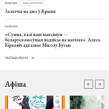
05.08.2026
«МАМА, НЕ ЖУРЫСЯ!»
Залегчы на дно ў Крыме
04.08.2026
«Сумна, калі наш максімум —
беларускамоўныя надпісы на магілах». Алесь
Кіркевіч адказвае Міколу Бугаю
ЧЫТАЦЬ ЯШЧЭ
Афіша