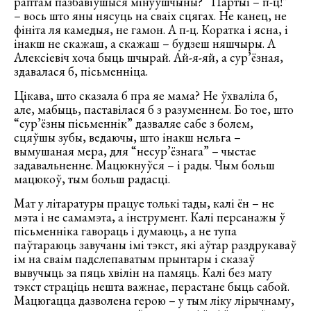
раптам пазбавіўшыся мінуўшчыны? “Партыі – п-ц!”
– вось што яны нясуць на сваіх сцягах. Не канец, не
фініта ля камедыя, не гамон. А п-ц. Коратка і ясна, і
інакш не скажаш, а скажаш – будзеш няшчыры. А
Алексіевіч хоча быць шчырай. Ай-я-яй, а сур’ёзная,
здавалася б, пісьменніца.
Цікава, што сказала б пра яе мама? Не ўхваліла б,
але, мабыць, паставілася б з разуменнем. Бо тое, што
“сур’ёзны пісьменнік” дазваляе сабе з болем,
сцяўшы зубы, ведаючы, што інакш нельга –
вымушаная мера, для “несур’ёзнага” – чыстае
задавальненне. Мацюкнуўся – і рады. Чым больш
мацюкоў, тым больш радасці.
Мат у літаратуры працуе толькі тады, калі ён – не
мэта і не самамэта, а інструмент. Калі персанажы ў
пісьменніка гавораць і думаюць, а не тупа
паўтараюць завучаны імі тэкст, які аўтар раздрукаваў
ім на сваім падслепаватым прынтары і сказаў
вывучыць за пяць хвілін на памяць. Калі без мату
тэкст страціць нешта важнае, перастане быць сабой.
Мацюгацца дазволена герою – у тым ліку лірычнаму,