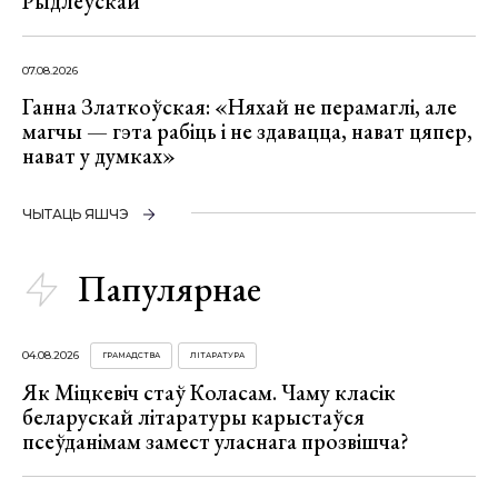
Рыдлеўскай
07.08.2026
Ганна Златкоўская: «Няхай не перамаглі, але
магчы — гэта рабіць і не здавацца, нават цяпер,
нават у думках»
ЧЫТАЦЬ ЯШЧЭ
Папулярнае
04.08.2026
ГРАМАДСТВА
ЛІТАРАТУРА
Як Міцкевіч стаў Коласам. Чаму класік
беларускай літаратуры карыстаўся
псеўданімам замест уласнага прозвішча?