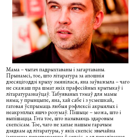
Мама – чытач падрыхтаваны і загартаваны.
Прынамсі, тое, што літаратура за апошнія
дзесяцігоддзі крыху змянілася, яна заўважыла – чаго
не скажаш пра шмат якіх прафесійных крытыкаў і
літаратуразнаўцаў. Табуяваных тэмаў для мамы
няма; у прынцыпе, яна, хай сабе і з усмешкай,
гатовая ўспрымаць любыя рэфлексіі акрыялых і
неакрэплых яшчэ розумаў. Пішыце – можа, што і
выпішацца. Гэта тое, што называюць здаровым
скепсісам. Тое, чаго не хапае нашым гарачым
дзядкам ад літаратуры, у якіх скепсіс звычайна
імгненна ператвараецца ў сепсіс, а ад пералівання