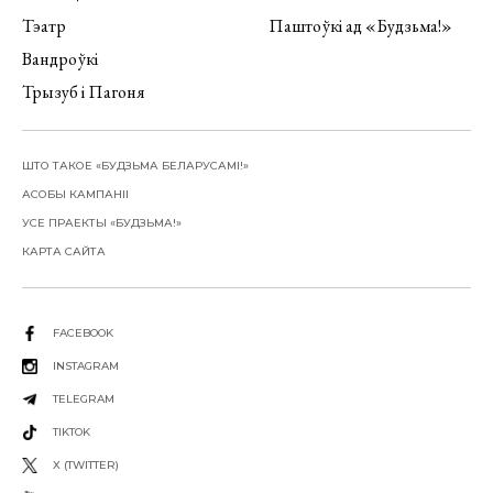
Тэатр
Паштоўкі ад «Будзьма!»
Вандроўкі
Трызуб і Пагоня
ШТО ТАКОЕ «БУДЗЬМА БЕЛАРУСАМІ!»
АСОБЫ КАМПАНІІ
УСЕ ПРАЕКТЫ «БУДЗЬМА!»
КАРТА САЙТА
FACEBOOK
INSTAGRAM
TELEGRAM
TIKTOK
X (TWITTER)