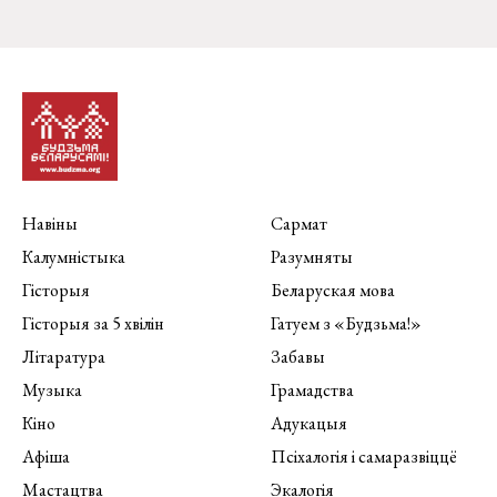
Навіны
Сармат
Калумністыка
Разумняты
Гісторыя
Беларуская мова
Гісторыя за 5 хвілін
Гатуем з «Будзьма!»
Літаратура
Забавы
Музыка
Грамадства
Кіно
Адукацыя
Афіша
Псіхалогія і самаразвіццё
Мастацтва
Экалогія