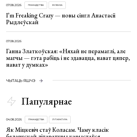
07.08.2026
ГРАМАДСТВА
МУЗЫКА
I’m Freaking Crazy — новы сінгл Анастасіі
Рыдлеўскай
07.08.2026
Ганна Златкоўская: «Няхай не перамаглі, але
магчы — гэта рабіць і не здавацца, нават цяпер,
нават у думках»
ЧЫТАЦЬ ЯШЧЭ
Папулярнае
04.08.2026
ГРАМАДСТВА
ЛІТАРАТУРА
Як Міцкевіч стаў Коласам. Чаму класік
беларускай літаратуры карыстаўся