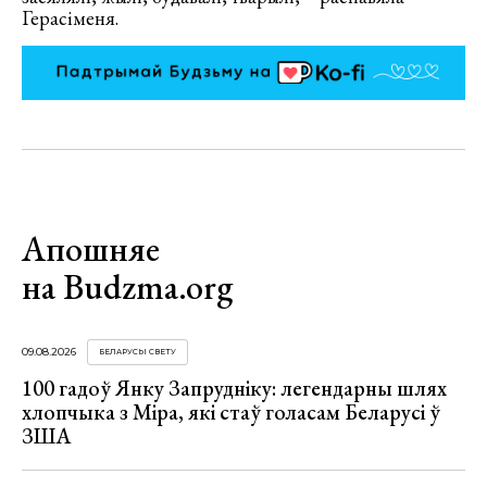
Герасіменя.
Апошняе
на Budzma.org
09.08.2026
БЕЛАРУСЫ СВЕТУ
100 гадоў Янку Запрудніку: легендарны шлях
хлопчыка з Міра, які стаў голасам Беларусі ў
ЗША