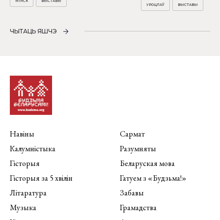
МІНСК
ВЫСТАВЫ
УРОЦЛАЎ
ВЫСТАВЫ
ЧЫТАЦЬ ЯШЧЭ
Навіны
Сармат
Калумністыка
Разумняты
Гісторыя
Беларуская мова
Гісторыя за 5 хвілін
Гатуем з «Будзьма!»
Літаратура
Забавы
Музыка
Грамадства