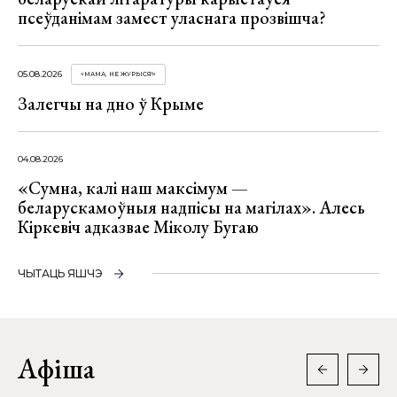
псеўданімам замест уласнага прозвішча?
05.08.2026
«МАМА, НЕ ЖУРЫСЯ!»
Залегчы на дно ў Крыме
04.08.2026
«Сумна, калі наш максімум —
беларускамоўныя надпісы на магілах». Алесь
Кіркевіч адказвае Міколу Бугаю
ЧЫТАЦЬ ЯШЧЭ
Афіша