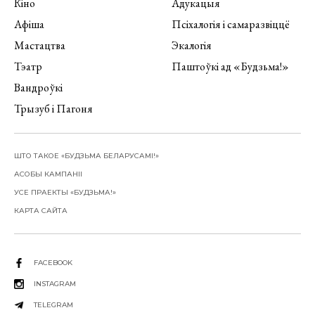
Кіно
Адукацыя
Афіша
Псіхалогія і самаразвіццё
Мастацтва
Экалогія
Тэатр
Паштоўкі ад «Будзьма!»
Вандроўкі
Трызуб і Пагоня
ШТО ТАКОЕ «БУДЗЬМА БЕЛАРУСАМІ!»
АСОБЫ КАМПАНІІ
УСЕ ПРАЕКТЫ «БУДЗЬМА!»
КАРТА САЙТА
FACEBOOK
INSTAGRAM
TELEGRAM