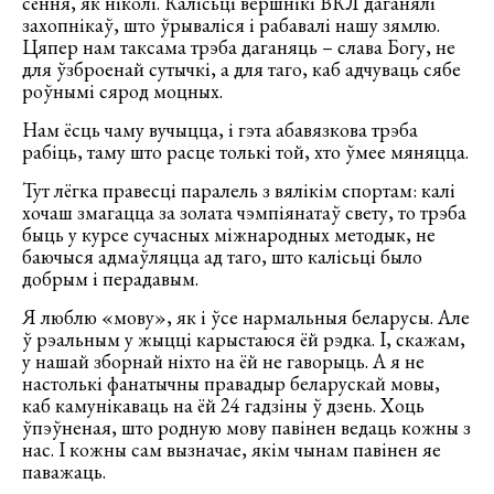
сёння, як ніколі. Калісьці вершнікі ВКЛ даганялі
захопнікаў, што ўрываліся і рабавалі нашу зямлю.
Цяпер нам таксама трэба даганяць – слава Богу, не
для ўзброенай сутычкі, а для таго, каб адчуваць сябе
роўнымі сярод моцных.
Нам ёсць чаму вучыцца, і гэта абавязкова трэба
рабіць, таму што расце толькі той, хто ўмее мяняцца.
Тут лёгка правесці паралель з вялікім спортам: калі
хочаш змагацца за золата чэмпіянатаў свету, то трэба
быць у курсе сучасных міжнародных методык, не
баючыся адмаўляцца ад таго, што калісьці было
добрым і перадавым.
Я люблю «мову», як і ўсе нармальныя беларусы. Але
ў рэальным у жыцці карыстаюся ёй рэдка. І, скажам,
у нашай зборнай ніхто на ёй не гаворыць. А я не
настолькі фанатычны правадыр беларускай мовы,
каб камунікаваць на ёй 24 гадзіны ў дзень. Хоць
ўпэўненая, што родную мову павінен ведаць кожны з
нас. І кожны сам вызначае, якім чынам павінен яе
паважаць.