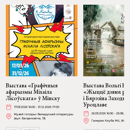
Выстава «Графічныя
Выстава Вольгі На
афарызмы Міхаіла
«Жыццё дзвюх рэк
Лісоўскага» ў Мінску
і Бярэзіна Заходня
Уроцлаве
17.03.2026 16:00 - 31.12.2026 17:00
26.03.2026 16:00 - 25.08.202
Музей гісторыі беларускай літаратуры
(вул. Багдановіча, 13)
Галерэя Клуба MiL (Kościu