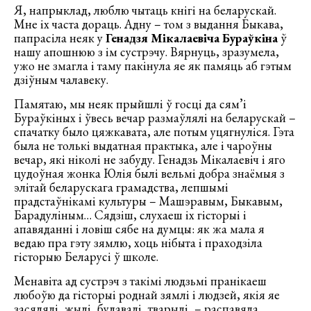
Я, напрыклад, люблю чытаць кнігі на беларускай.
Мне іх часта дораць. Адну – том з выдання Быкава,
папрасіла неяк у
Генадзя Мікалаевіча Бураўкіна
ў
нашу апошнюю з ім сустрэчу. Вярнуць, зразумела,
ужо не змагла і таму пакінула яе як памяць аб гэтым
дзіўным чалавеку.
Памятаю, мы неяк прыйшлі ў госці да сям’і
Бураўкіных і ўвесь вечар размаўлялі на беларускай –
спачатку было цяжкавата, але потым уцягнуліся. Гэта
была не толькі выдатная практыка, але і чароўны
вечар, які ніколі не забуду. Генадзь Мікалаевіч і яго
цудоўная жонка Юлія былі вельмі добра знаёмыя з
элітай беларускага грамадства, лепшымі
прадстаўнікамі культуры – Машэравым, Быкавым,
Барадуліным… Сядзіш, слухаеш іх гісторыі і
апавяданні і ловіш сябе на думцы: як жа мала я
ведаю пра гэту зямлю, хоць нібыта і праходзіла
гісторыю Беларусі ў школе.
Менавіта ад сустрэч з такімі людзьмі пранікаеш
любоўю да гісторыі роднай зямлі і людзей, якія яе
засялялі, жылі, будавалі, тварылі, – распавяла