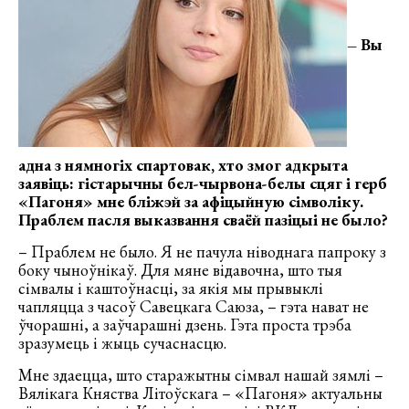
– Вы
адна з нямногіх спартовак, хто змог адкрыта
заявіць: гістарычны бел-чырвона-белы сцяг і герб
«Пагоня» мне бліжэй за афіцыйную сімволіку.
Праблем пасля выказвання сваёй пазіцыі не было?
– Праблем не было. Я не пачула ніводнага папроку з
боку чыноўнікаў. Для мяне відавочна, што тыя
сімвалы і каштоўнасці, за якія мы прывыклі
чапляцца з часоў Савецкага Саюза, – гэта нават не
ўчорашні, а заўчарашні дзень. Гэта проста трэба
зразумець і жыць сучаснасцю.
Мне здаецца, што старажытны сімвал нашай зямлі –
Вялікага Княства Літоўскага – «Пагоня» актуальны