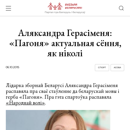
Аляксандра Герасіменя:
«Пагоня» актуальная сёння,
як ніколі
06.10.2015
СПОРТ
АСОБА
Лідарка зборнай Беларусі Аляксандра Герасіменя
распавяла пра сваё стаўленне да беларускай мовы і
герба «Пагоня». Пра гэта спартоўка распавяла
«Народнай волі»
.