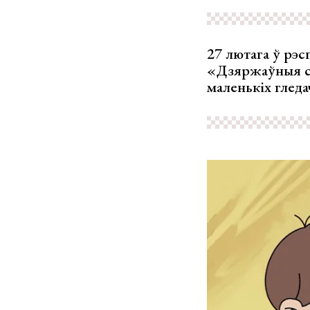
27 лютага ў рэ
«Дзяржаўныя сі
маленькіх гледа