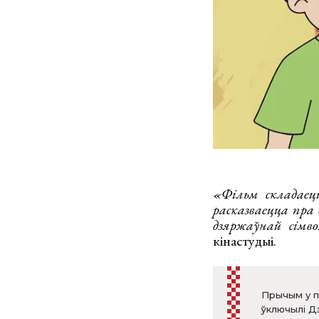
«Фільм складаецц
расказваецца пра
дзяржаўнай сімво
кінастудыі.
Прычым у п
ўключылі Дз