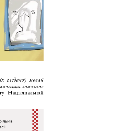
іх гледачоў мовай
мачыцца значэнне
кту Нацыянальнай
фільма
іі.