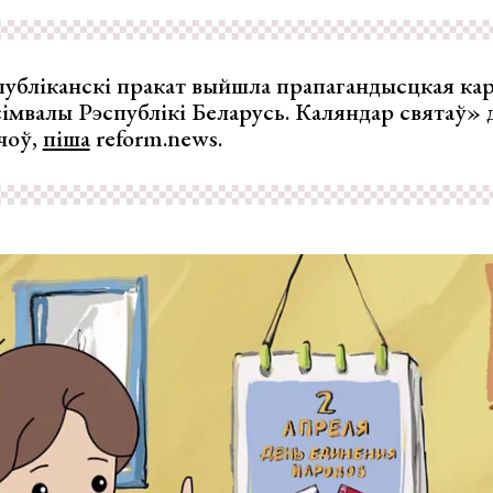
спубліканскі пракат выйшла прапагандысцкая ка
мвалы Рэспублікі Беларусь. Каляндар святаў» 
чоў,
піша
reform.news.