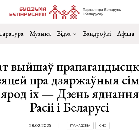
таратура
Музыка
Відэа
Вандроўкі
Афіша
ат выйшаў прапагандысцк
зяцей пра дзяржаўныя сім
Сярод іх — Дзень яднання
Расіі і Беларусі
28.02.2025
ГРАМАДСТВА
КІНО