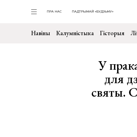
ПРА НАС
ПАДТРЫМАЙ «БУДЗЬМУ»
Навіны
Калумністыка
Гісторыя
Лі
У прак
для д
святы. 