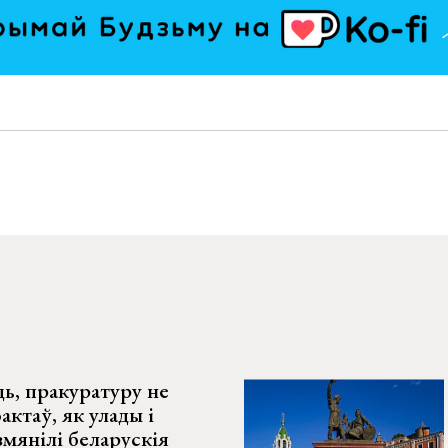
ь, пракуратуру не
фактаў, як улады і
мянілі беларускія