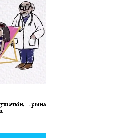
ушачкін, Ірына
а
.