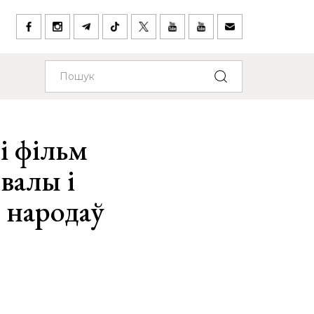
і фільм
валы і
 народаў