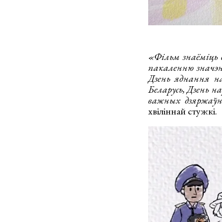
«Фільм знаёміць 
пакаленню значэн
Дзень яднання нар
Беларусь, Дзень н
важных дзяржаўны
хвіліннай стужкі.