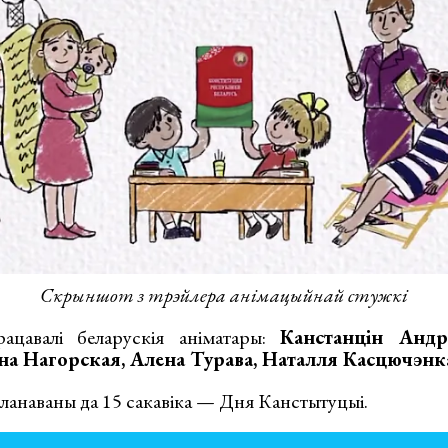
Скрыншот з трэйлера анімацыйнай стужкі
ацавалі беларускія аніматары:
Канстанцін Андр
на Нагорская, Алена Турава, Наталля Касцючэнк
ланаваны да 15 сакавіка — Дня Канстытуцыі.