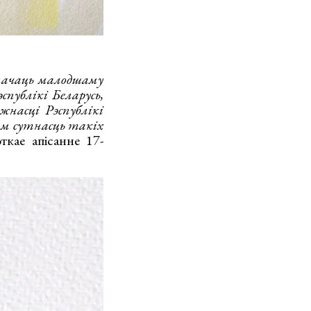
умачаць малодшаму
публікі Беларусь,
жнасці Рэспублікі
ям сутнасць такіх
ткае апісанне 17-