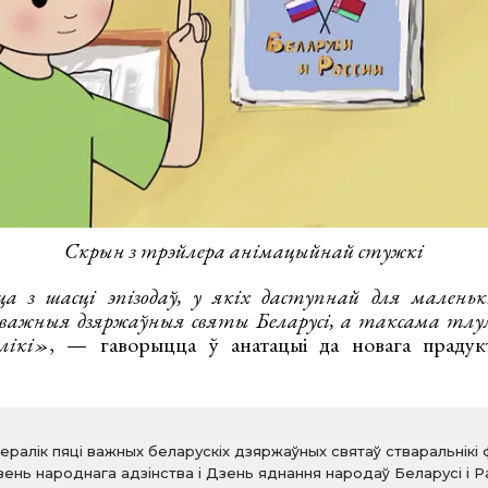
Скрын з трэйлера анімацыйнай стужкі
а з шасці эпізодаў, у якіх даступнай для маленьк
 важныя дзяржаўныя святы Беларусі, а таксама тлу
лікі»
, — гаворыцца ў анатацыі да новага праду
ералік пяці важных беларускіх дзяржаўных святаў стваральнікі 
ень народнага адзінства і Дзень яднання народаў Беларусі і Рас