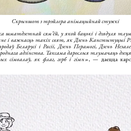
Скрыншот з трэйлера анімацыйнай стужкі
са шматдзетнай сям’ёй, у якой бацькі і дзядуля тл
не і важнасць такіх свят, як Дзень Канстытуцыі Рэс
одаў Беларусі і Расіі, Дзень Перамогі, Дзень Незале
ароднага адзінства. Таксама дарослыя тлумачаць дзец
х сімвалаў, як флаг, герб і гімн»
, — даецца каро