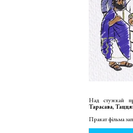
Над стужкай пр
Тарасава, Тацця
Пракат фільма зап