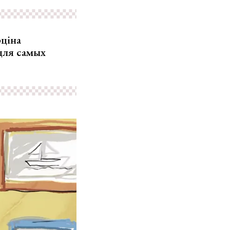
рціна
для самых