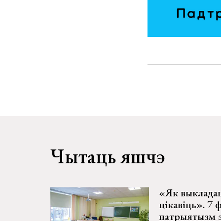
Чытаць яшчэ
«Як выкладац
цікавіць». 7 
патрыятызм з