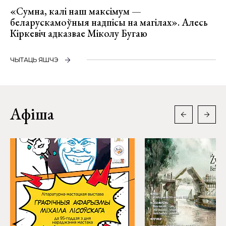
«Сумна, калі наш максімум —
беларускамоўныя надпісы на магілах». Алесь
Кіркевіч адказвае Міколу Бугаю
ЧЫТАЦЬ ЯШЧЭ
Афіша