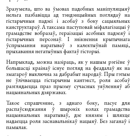
Зразумела, што ва ўмовах падобных маніпуляцыяў
нельга пазбавіцца ад тэндэнцыйных поглядаў на
гістарычныя падзеі і асобаў з боку сацыяльных
канструктараў. А таксама паступовай міфалагізацыі ў
грамадстве вобразаў, гераізацыі асобных падзеяў і
гістарычных персонаў. І знікнення крытычнага
ўспрымання наратываў з калектыўнай памяці,
прыхавання негатыўных фактаў гісторыі.
Напрыклад, можна назіраць, як у нашым рэгіёне ў
большасці краінаў існуе погляд на феадалаў як на
змагароў выключна за дабрабыт народаў. Пры гэтым
не ўлічваецца гістарычны кантэкст, роля асобаў
разглядаецца праз прызму сучасных уяўленняў аб
нацыянальных дзяржавах.
Такое спрашчэнне, з аднаго боку, пасуе для
распаўсюджання ў шырокіх колах грамадства
нацыянальных наратываў, дзе князям і шляхце
надаецца роля заснавальнікаў нацыяў. Без заганаў і
памылак.