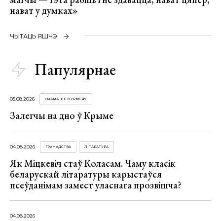
нават у думках»
ЧЫТАЦЬ ЯШЧЭ
Папулярнае
05.08.2026
«МАМА, НЕ ЖУРЫСЯ!»
Залегчы на дно ў Крыме
04.08.2026
ГРАМАДСТВА
ЛІТАРАТУРА
Як Міцкевіч стаў Коласам. Чаму класік
беларускай літаратуры карыстаўся
псеўданімам замест уласнага прозвішча?
04.08.2026