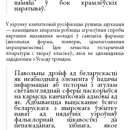
памяці ў бок крамлёўскіх
наратываў.
У кірунку канчатковай русіфікацыі рушыць адукацыя
— камандным апаратам робяцца агрэсіўныя спробы
вяртання выхавання моладзі ў савецкім фармаце
(школьная форма, піянеры, ідэалагізаваныя
мерапрыемствы). Ідзе зачыстка гістарычнай
літаратуры і твораў класікаў, якія не адпавядаюць
зададзеным з Усходу трэндам.
Павольны дрэйф ад беларускасці
як неабходнага элемента ў падачы
інфармацыі аб гісторыі і агулам
светапогляднай сферы паскорыўся
на карысць канчатковай адмовы ад
яе. Адбываецца выцісканне ўсяго
беларускага з шырокага ўжытку
нават ад нядаўніх узроўняў
фальклорнай цікавосткі да
непажаданага, хібнага, якое