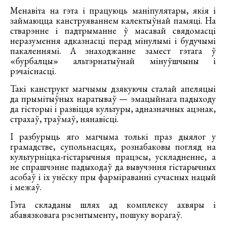
Менавіта на гэта і працуюць маніпулятары, якія і
займаюцца канструяваннем калектыўнай памяці. На
стварэнне і падтрыманне ў масавай свядомасці
неразумення адказнасці перад мінулымі і будучымі
пакаленнямі. А знаходжанне замест гэтага ў
«бурбалцы» альтэрнатыўнай мінуўшчыны і
рэчаіснасці.
Такі канструкт магчымы дзякуючы сталай апеляцыі
да прымітыўных наратываў — эмацыйнага падыходу
да гісторыі і развіцця культуры, адназначных ацэнак,
страхаў, траўмаў, нянавісці.
І разбурыць яго магчыма толькі праз дыялог у
грамадстве, супольнасцях, рознабаковы погляд на
культурніцка-гістарычныя працэсы, ускладненне, а
не спрашчэнне падыходаў да вывучэння гістарычных
асобаў і іх унёску пры фарміраванні сучасных нацый
і межаў.
Гэта складаны шлях ад комплексу ахвяры і
абавязковага рэсэнтыменту, пошуку ворагаў.