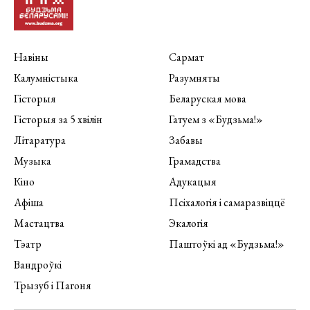
Навіны
Сармат
Калумністыка
Разумняты
Гісторыя
Беларуская мова
Гісторыя за 5 хвілін
Гатуем з «Будзьма!»
Літаратура
Забавы
Музыка
Грамадства
Кіно
Адукацыя
Афіша
Псіхалогія і самаразвіццё
Мастацтва
Экалогія
Тэатр
Паштоўкі ад «Будзьма!»
Вандроўкі
Трызуб і Пагоня