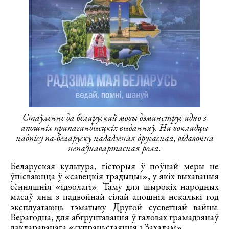
Стаўленне да беларускай мовы дэманструе адно з
апошніх прапагандысцкіх выданняў. На вокладцы
надпісу па-беларуску нададзеная другасная, відавочна
непаўнавартасная роля.
Беларуская культура, гісторыя ў поўнай меры не
ўпісваюцца ў «савецкія традыцыі», у якіх выхаваныя
сённяшнія «ідэолагі». Таму для шырокіх народных
масаў яны з падвойнай сілай апошнія некалькі год
эксплуатаюць тэматыку Другой сусветнай вайны.
Верагодна, для абгрунтавання ў галовах грамадзянаў
дэклараванага «супрацьстаяння з Захадам».