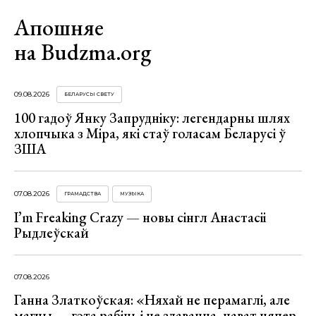
Апошняе
на Budzma.org
09.08.2026
БЕЛАРУСЫ СВЕТУ
100 гадоў Янку Запрудніку: легендарны шлях
хлопчыка з Міра, які стаў голасам Беларусі ў
ЗША
07.08.2026
ГРАМАДСТВА
МУЗЫКА
I’m Freaking Crazy — новы сінгл Анастасіі
Рыдлеўскай
07.08.2026
Ганна Златкоўская: «Няхай не перамаглі, але
магчы — гэта рабіць і не здавацца, нават цяпер,