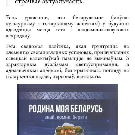
страчвае актуальнасць.
Ёсць уражанне, што беларушчыне (моўна-
культурнаму і гістарычнаму аспектам) у будучыні
адводзіцца месца гета з акадэмічна-навуковых
асяродкаў.
Гэта свядомая палітыка, якая грунтуецца на
элементах светапоглядных установак, прышчэпленых
савецкай калектыўнай памяццю яе выканаўцам. З
характэрным дуалізмам светаўспрымання, з
адназначнымі ацэнкамі, без крытычнага погляду на
гістарычныя падзеі, персонаў, кантэксты.