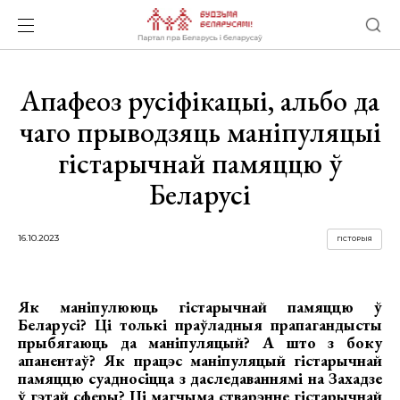
Апафеоз русіфікацыі, альбо да
чаго прыводзяць маніпуляцыі
гістарычнай памяццю ў
Беларусі
16.10.2023
ГІСТОРЫЯ
Як маніпулююць гістарычнай памяццю ў
Беларусі? Ці толькі праўладныя прапагандысты
прыбягаюць да маніпуляцый? А што з боку
апанентаў? Як працэс маніпуляцый гістарычнай
памяццю суадносіцца з даследаваннямі на Захадзе
ў гэтай сферы? Ці магчыма стварэнне гістарычнай