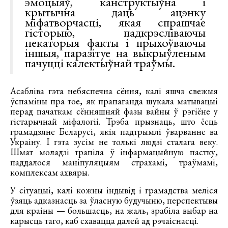
эмоцыяў, канструктыўна і
крытычна даць ацэнку
міфатворчасці, якая спрашчае
гісторыю, падкрэсліваючы
некаторыя факты і прыхоўваючы
іншыя, паразітуе на выкрыўленым
пачуцці калектыўнай траўмы.
Асабліва гэта небяспечна сёння, калі яшчэ свежыя
ўспаміны пра тое, як прапаганда шукала матывацыі
перад пачаткам сённяшняй фазы вайны ў рэгіёне у
гістарычнай міфалогіі. Трэба прызнаць, што ёсць
грамадзяне Беларусі, якія падтрымлі ўварванне ва
Украіну. І гэта зусім не толькі людзі сталага веку.
Шмат моладзі трапіла ў інфармацыйную пастку,
паддалося маніпуляцыям страхамі, траўмамі,
комплексам ахвяры.
У сітуацыі, калі кожны індывід і грамадства меліся
ўзяць адказнасць за ўласную будучыню, перспектывы
для краіны — большасць, на жаль, зрабіла выбар на
карысць таго, каб схавацца далей ад рэчаіснасці.