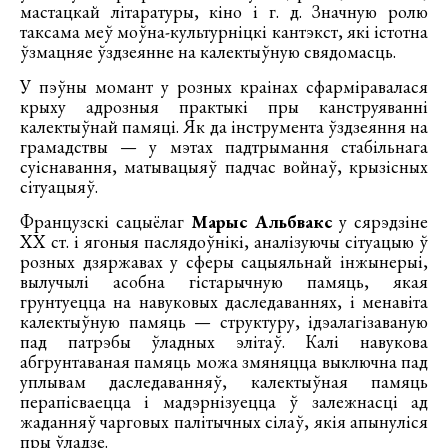
мастацкай літаратуры, кіно і г. д. Значную ролю
таксама меў моўна-культурніцкі кантэкст, які істотна
ўзмацняе ўздзеянне на калектыўную свядомасць.
У пэўны момант у розных краінах сфарміравалася
крыху адрозныя практыкі пры канструяванні
калектыўнай памяці. Як да інструмента ўздзеяння на
грамадствы — у мэтах падтрымання стабільнага
суіснавання, матывацыяў падчас войнаў, крызісных
сітуацыяў.
Французскі сацыёлаг
Марыс Альбвакс
у сярэдзіне
ХХ ст. і ягоныя паслядоўнікі, аналізуючы сітуацыю ў
розных дзяржавах у сферы сацыяльнай інжынерыі,
вылучылі асобна гістарычную памяць, якая
грунтуецца на навуковых даследаваннях, і менавіта
калектыўную памяць — структуру, ідэалагізаваную
пад патрэбы ўладных элітаў. Калі навукова
абгрунтаваная памяць можа змяняцца выключна пад
уплывам даследаванняў, калектыўная памяць
перапісваецца і мадэрнізуецца ў залежнасці ад
жаданняў чарговых палітычных сілаў, якія апынуліся
пры ўладзе.