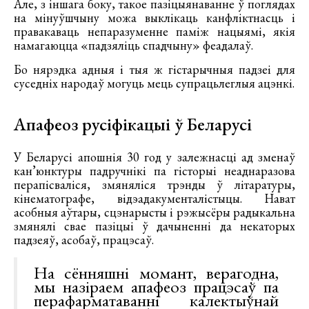
Але, з іншага боку, такое пазіцыянаванне ў поглядах
на мінуўшчыну можа выклікаць канфліктнасць і
правакаваць непаразуменне паміж нацыямі, якія
намагаюцца «падзяліць спадчыну» феадалаў.
Бо нярэдка адныя і тыя ж гістарычныя падзеі для
суседніх народаў могуць мець супрацьлеглыя ацэнкі.
Апафеоз русіфікацыі ў Беларусі
У Беларусі апошнія 30 год у залежнасці ад зменаў
кан’юнктуры падручнікі па гісторыі неаднаразова
перапісваліся, змяняліся трэнды ў літаратуры,
кінематографе, відэадакументалістыцы. Нават
асобныя аўтары, сцэнарысты і рэжысёры радыкальна
змянялі свае пазіцыі ў дачыненні да некаторых
падзеяў, асобаў, працэсаў.
На сённяшні момант, верагодна,
мы назіраем апафеоз працэсаў па
перафарматаванні калектыўнай