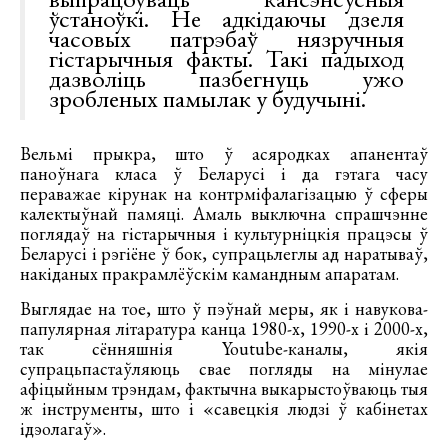
ўстаноўкі. Не адкідаючы дзеля
часовых патрэбаў нязручныя
гістарычныя факты. Такі падыход
дазволіць пазбегнуць ужо
зробленых памылак у будучыні.
Вельмі прыкра, што ў асяродках апанентаў
паноўнага класа ў Беларусі і да гэтага часу
пераважае кірунак на контрміфалагізацыю ў сферы
калектыўнай памяці. Амаль выключна спрашчэнне
поглядаў на гістарычныя і культурніцкія працэсы ў
Беларусі і рэгіёне ў бок, супрацьлеглы ад наратываў,
накіданых пракрамлёўскім камандным апаратам.
Выглядае на тое, што ў пэўнай меры, як і навукова-
папулярная літаратура канца 1980-х, 1990-х і 2000-х,
так сённяшнія Youtube-каналы, якія
супрацьпастаўляюць свае погляды на мінулае
афіцыйным трэндам, фактычна выкарыстоўваюць тыя
ж інструменты, што і «савецкія людзі ў кабінетах
ідэолагаў».