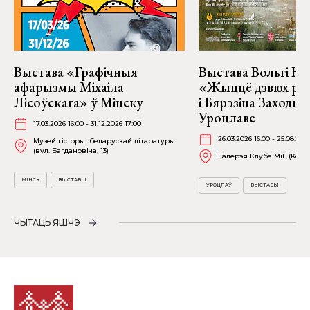
Выстава «Графічныя
Выстава Вольгі На
афарызмы Міхаіла
«Жыццё дзвюх рэк
Лісоўскага» ў Мінску
і Бярэзіна Заходня
Уроцлаве
17.03.2026 16:00 - 31.12.2026 17:00
26.03.2026 16:00 - 25.08.202
Музей гісторыі беларускай літаратуры
(вул. Багдановіча, 13)
Галерэя Клуба MiL (Kościu
МІНСК
ВЫСТАВЫ
УРОЦЛАЎ
ВЫСТАВЫ
ЧЫТАЦЬ ЯШЧЭ