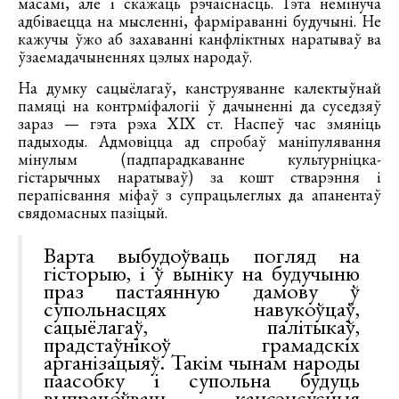
масамі, але і скажаць рэчаіснасць. Гэта немінуча
адбіваецца на мысленні, фарміраванні будучыні. Не
кажучы ўжо аб захаванні канфліктных наратываў ва
ўзаемадачыненнях цэлых народаў.
На думку сацыёлагаў, канструяванне калектыўнай
памяці на контрміфалогіі ў дачыненні да суседзяў
зараз — гэта рэха ХІХ ст. Наспеў час змяніць
падыходы. Адмовіцца ад спробаў маніпулявання
мінулым (падпарадкаванне культурніцка-
гістарычных наратываў) за кошт стварэння і
перапісвання міфаў з супрацьлеглых да апанентаў
свядомасных пазіцый.
Варта выбудоўваць погляд на
гісторыю, і ў выніку на будучыню
праз пастаянную дамову ў
супольнасцях навукоўцаў,
сацыёлагаў, палітыкаў,
прадстаўнікоў грамадскіх
арганізацыяў. Такім чынам народы
паасобку і супольна будуць
выпрацоўваць кансэнсусныя