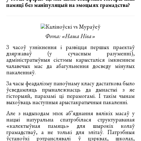
памяці без маніпуляцый на эмоцыях грамадства?
Фота: «Наша Ніва»
З часоў узнікнення і развіцця першых праектаў
дзяржаваў (у сучасным разуменні),
адміністратыўныя сістэмы карысталіся імкненнем
чалавечых мас да абагульнення досведу мінулых
пакаленняў.
За часы феадалізму паноўнаму класу дастаткова было
ўсведамляць прыналежнасць да дынастыі з яе
гісторыяй, паразамі ці перамогамі. І такім чынам
выхоўваць наступныя арыстакратычныя пакаленні.
Але з надыходам эпох аб’яднання вялікіх масаў у
нацыі натуральна спатрэбілася структураваная
«калектыўная памяць» для шырокіх колаў
грамадстваў, а не толькі для элітаў. Патрэбныя
ўстаноўкі рэтранслявалі ў цэрквах, школах,