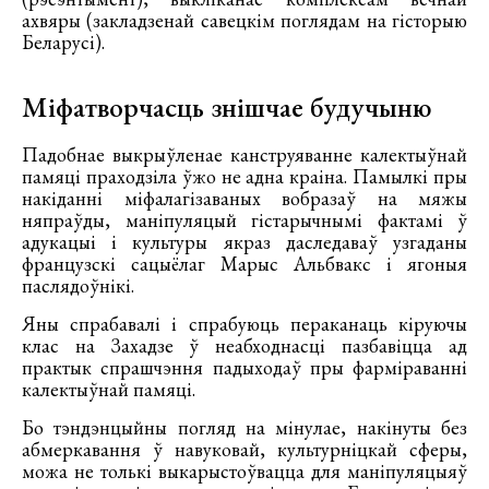
ахвяры (закладзенай савецкім поглядам на гісторыю
Беларусі).
Міфатворчасць знішчае будучыню
Падобнае выкрыўленае канструяванне калектыўнай
памяці праходзіла ўжо не адна краіна. Памылкі пры
накіданні міфалагізаваных вобразаў на мяжы
няпраўды, маніпуляцый гістарычнымі фактамі ў
адукацыі і культуры якраз даследаваў узгаданы
французскі сацыёлаг Марыс Альбвакс і ягоныя
паслядоўнікі.
Яны спрабавалі і спрабуюць пераканаць кіруючы
клас на Захадзе ў неабходнасці пазбавіцца ад
практык спрашчэння падыходаў пры фарміраванні
калектыўнай памяці.
Бо тэндэнцыйны погляд на мінулае, накінуты без
абмеркавання ў навуковай, культурніцкай сферы,
можа не толькі выкарыстоўвацца для маніпуляцыяў