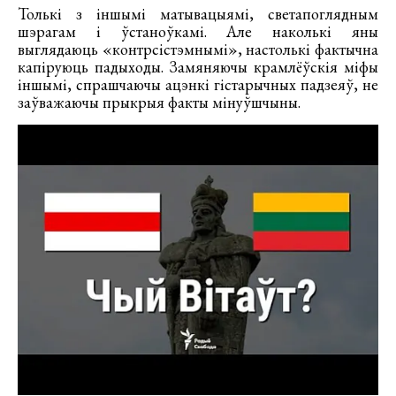
Толькі з іншымі матывацыямі, светапоглядным
шэрагам і ўстаноўкамі. Але наколькі яны
выглядаюць «контрсістэмнымі», настолькі фактычна
капіруюць падыходы. Замяняючы крамлёўскія міфы
іншымі, спрашчаючы ацэнкі гістарычных падзеяў, не
заўважаючы прыкрыя факты мінуўшчыны.