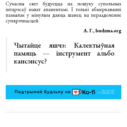
Сучасны свет будуецца на пошуку супольных
інтарэсаў нават апанентамі. І толькі абмеркаванні
памылак у мінулым даюць шанец на пераадоленне
супярэчнасцей.
А. Г., budzma.org
Чытайце яшчэ:
Калектыўная
памяць — інструмент альбо
кансэнсус?