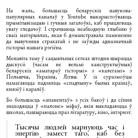
На жаль, большасць беларускіх навукова-
папулярных каналаў у Youtube выкарыстоўваюць
прымітывізацыю і гучныя загалоўкі, каб прыцягваць
увагу гледачоў. І страчваюць неабходную глыбіню ў
сваіх матэрыялах, якая б дэманстравала памкненне
да вывучэння стракатай і не заўжды адназначнай
гісторыі нашага рэгіёна.
Менавіта таму ў сацыяльных сетках штодня шырацца
дыскусіі (часам не вельмі канструктыўныя)
беларускіх «аматараў гісторыі» з «калегамі» з
Польшчы, Украіны, Літвы. У іх суразмоўцы
намагаюцца падзяліць «спадчыну» былых краінаў,
князёў і каралёў.
Бо большасць «апанентаў» з усіх бакоў і да сёння
знаходяцца ў «палоне» міфаў, якія выкладаюцца ў
школах, пашыраюцца праз літаратуру, кіно, інтэрнэт.
Тысячы людзей марнуюць час і
энергію замест таго, каб без