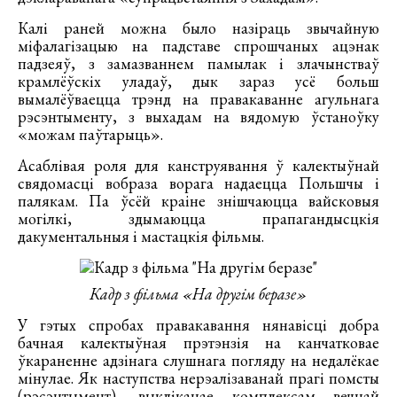
Калі раней можна было назіраць звычайную
міфалагізацыю на падставе спрошчаных ацэнак
падзеяў, з замазваннем памылак і злачынстваў
крамлёўскіх уладаў, дык зараз усё больш
вымалёўваецца трэнд на правакаванне агульнага
рэсэнтыменту, з выхадам на вядомую ўстаноўку
«можам паўтарыць».
Асаблівая роля для канструявання ў калектыўнай
свядомасці вобраза ворага надаецца Польшчы і
палякам. Па ўсёй краіне знішчаюцца вайсковыя
могілкі, здымаюцца прапагандысцкія
дакументальныя і мастацкія фільмы.
Кадр з фільма «На другім беразе»
У гэтых спробах правакавання нянавісці добра
бачная калектыўная прэтэнзія на канчатковае
ўкараненне адзінага слушнага погляду на недалёкае
мінулае. Як наступства нерэалізаванай прагі помсты
(рэсэнтымент), выкліканае комплексам вечнай