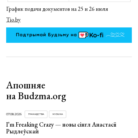
График подачи документов на 25 и 26 июля
Tio.by
Апошняе
на Budzma.org
07.08.2026
ГРАМАДСТВА
МУЗЫКА
I’m Freaking Crazy — новы сінгл Анастасіі
Рыдлеўскай