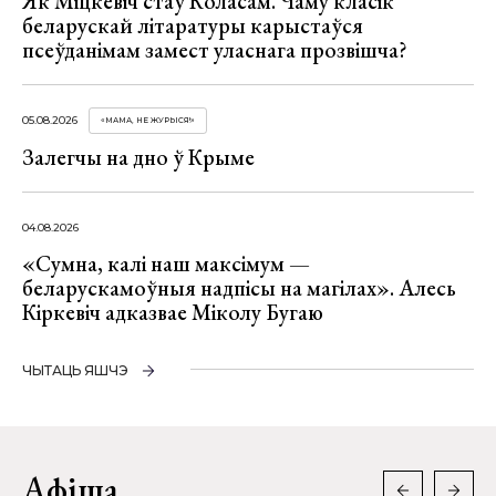
Як Міцкевіч стаў Коласам. Чаму класік
беларускай літаратуры карыстаўся
псеўданімам замест уласнага прозвішча?
05.08.2026
«МАМА, НЕ ЖУРЫСЯ!»
Залегчы на дно ў Крыме
04.08.2026
«Сумна, калі наш максімум —
беларускамоўныя надпісы на магілах». Алесь
Кіркевіч адказвае Міколу Бугаю
ЧЫТАЦЬ ЯШЧЭ
Афіша