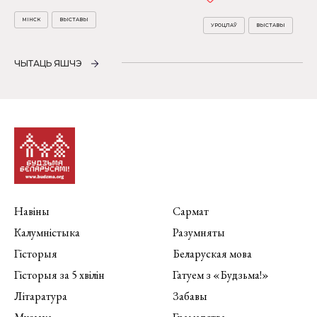
МІНСК
ВЫСТАВЫ
УРОЦЛАЎ
ВЫСТАВЫ
ЧЫТАЦЬ ЯШЧЭ
Навіны
Сармат
Калумністыка
Разумняты
Гісторыя
Беларуская мова
Гісторыя за 5 хвілін
Гатуем з «Будзьма!»
Літаратура
Забавы