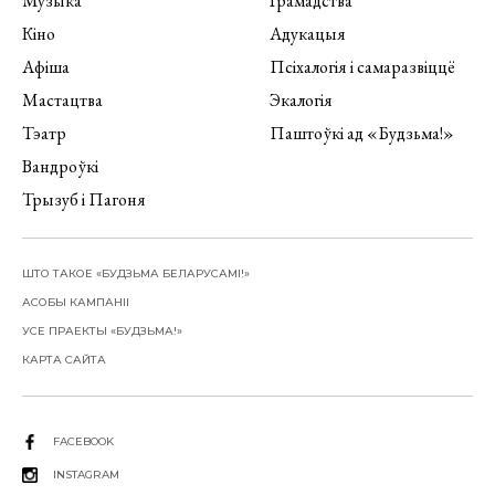
Музыка
Грамадства
Кіно
Адукацыя
Афіша
Псіхалогія і самаразвіццё
Мастацтва
Экалогія
Тэатр
Паштоўкі ад «Будзьма!»
Вандроўкі
Трызуб і Пагоня
ШТО ТАКОЕ «БУДЗЬМА БЕЛАРУСАМІ!»
АСОБЫ КАМПАНІІ
УСЕ ПРАЕКТЫ «БУДЗЬМА!»
КАРТА САЙТА
FACEBOOK
INSTAGRAM