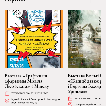
Выстава «Графічныя
Выстава Вольгі На
афарызмы Міхаіла
«Жыццё дзвюх рэк
Лісоўскага» ў Мінску
і Бярэзіна Заходня
Уроцлаве
17.03.2026 16:00 - 31.12.2026 17:00
26.03.2026 16:00 - 25.08.202
Музей гісторыі беларускай літаратуры
(вул. Багдановіча, 13)
Галерэя Клуба MiL (Kościu