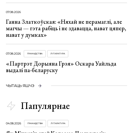
07.08.2026
Ганна Златкоўская: «Няхай не перамаглі, але
магчы — гэта рабіць і не здавацца, нават цяпер,
нават у думках»
07.08.2026
ГРАМАДСТВА
ЛІТАРАТУРА
«Партрэт Дорыяна Грэя» Оскара Уайльда
выдалі па-беларуску
ЧЫТАЦЬ ЯШЧЭ
Папулярнае
04.08.2026
ГРАМАДСТВА
ЛІТАРАТУРА