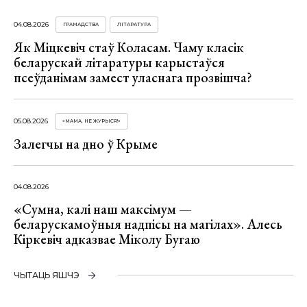
04.08.2026
ГРАМАДСТВА
ЛІТАРАТУРА
Як Міцкевіч стаў Коласам. Чаму класік
беларускай літаратуры карыстаўся
псеўданімам замест уласнага прозвішча?
05.08.2026
«МАМА, НЕ ЖУРЫСЯ!»
Залегчы на дно ў Крыме
04.08.2026
«Сумна, калі наш максімум —
беларускамоўныя надпісы на магілах». Алесь
Кіркевіч адказвае Міколу Бугаю
ЧЫТАЦЬ ЯШЧЭ