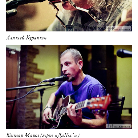
Аляксей Курачкін
Віктар Мароз (гурт «Да!Бл*»)