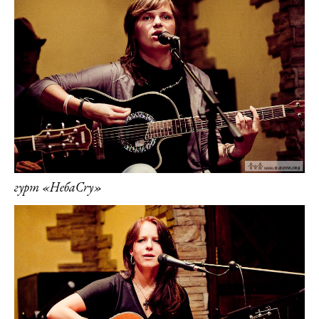
гурт «НебаCry»