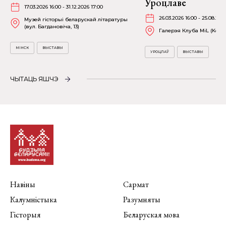
Уроцлаве
17.03.2026 16:00 - 31.12.2026 17:00
26.03.2026 16:00 - 25.08.202
Музей гісторыі беларускай літаратуры
(вул. Багдановіча, 13)
Галерэя Клуба MiL (Kościu
МІНСК
ВЫСТАВЫ
УРОЦЛАЎ
ВЫСТАВЫ
ЧЫТАЦЬ ЯШЧЭ
Навіны
Сармат
Калумністыка
Разумняты
Гісторыя
Беларуская мова