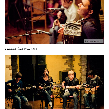
Павал Сілівончык