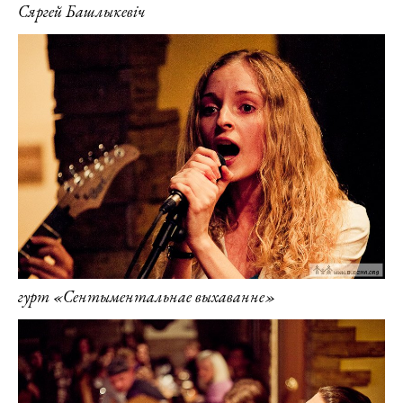
Сяргей Башлыкевіч
гурт «Сентыментальнае выхаванне»