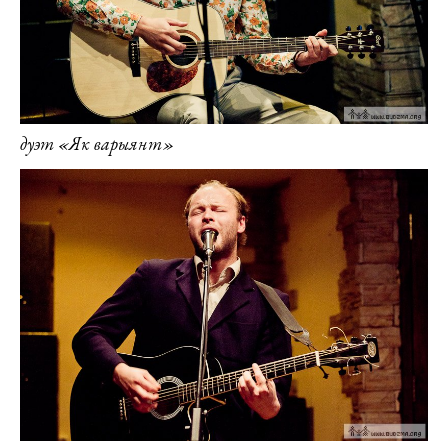
дуэт «Як варыянт»