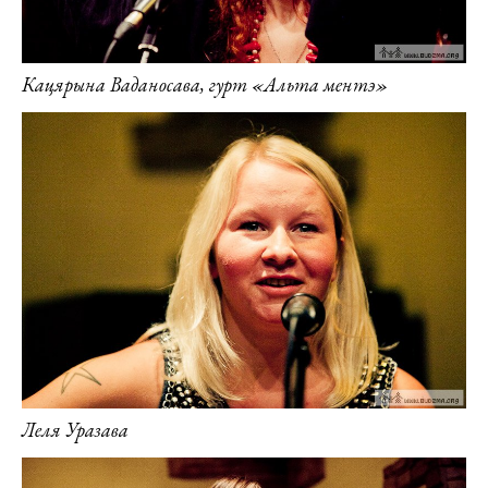
Кацярына Ваданосава, гурт «Альта ментэ»
Леля Уразава