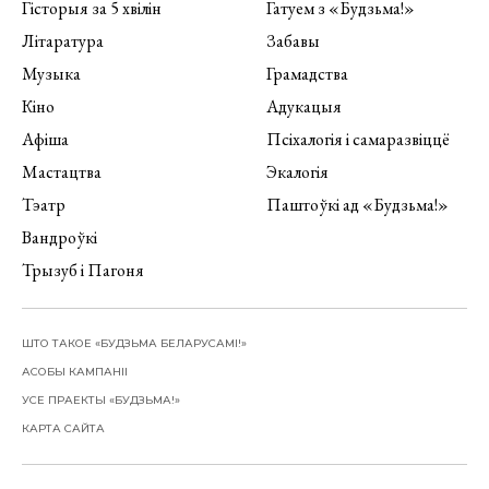
Гісторыя за 5 хвілін
Гатуем з «Будзьма!»
Літаратура
Забавы
Музыка
Грамадства
Кіно
Адукацыя
Афіша
Псіхалогія і самаразвіццё
Мастацтва
Экалогія
Тэатр
Паштоўкі ад «Будзьма!»
Вандроўкі
Трызуб і Пагоня
ШТО ТАКОЕ «БУДЗЬМА БЕЛАРУСАМІ!»
АСОБЫ КАМПАНІІ
УСЕ ПРАЕКТЫ «БУДЗЬМА!»
КАРТА САЙТА