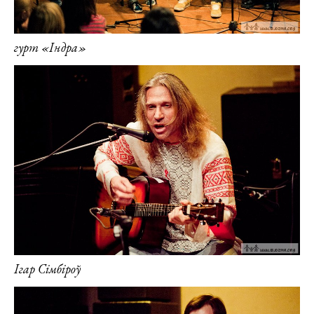
гурт «Індра»
Ігар Сімбіроў