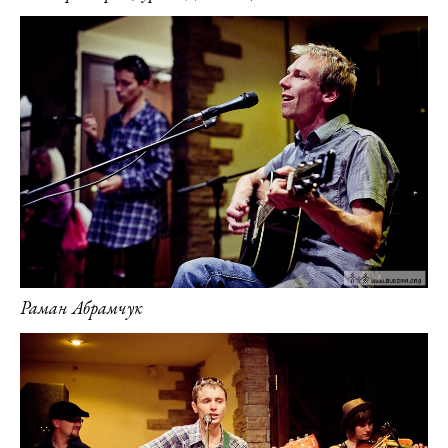
Раман Абрамчук