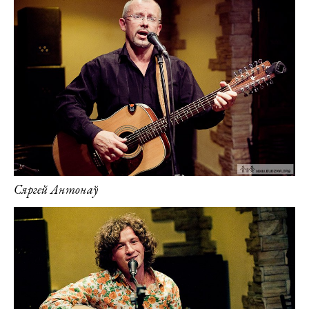
Сяргей Антонаў