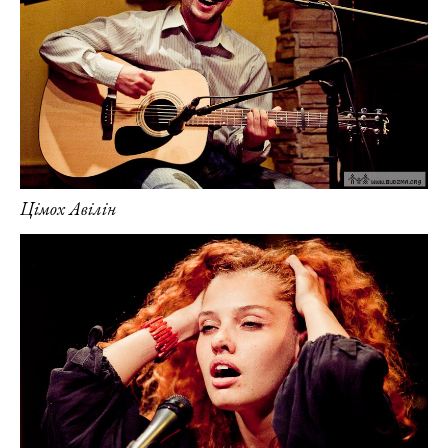
Цімох Авілін