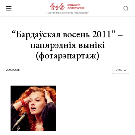
“Бардаўская восень 2011” –
папярэднія вынікі
(фотарэпартаж)
20.09.2011
МУЗЫКА