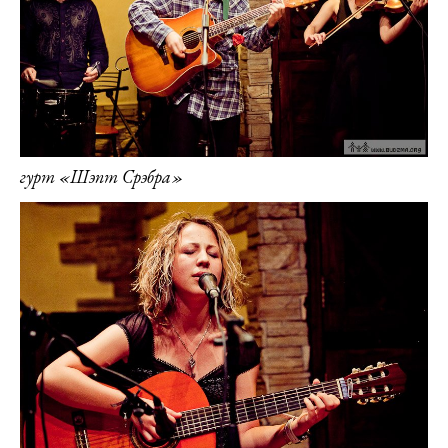
гурт «Шэпт Срэбра»