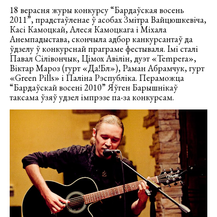
18 верасня журы конкурсу “Бардаўская восень
2011”, прадстаўленае ў асобах Змітра Вайцюшкевіча,
Касі Камоцкай, Алеся Камоцкага і Міхала
Анемпадыстава, скончыла адбор канкурсантаў да
ўдзелу ў конкурснай праграме фестываля. Імі сталі
Павал Сілівончык, Цімох Авілін, дуэт «Tempera»,
Віктар Мароз (гурт «Да!Бл»), Раман Абрамчук, гурт
«Green Pills» і Паліна Рэспубліка. Пераможца
“Бардаўскай восені 2010” Яўген Барышнікаў
таксама ўзяў удзел імпрэзе па-за конкурсам.