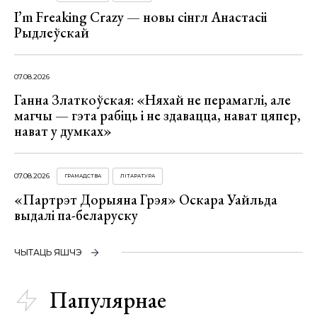
I’m Freaking Crazy — новы сінгл Анастасіі
Рыдлеўскай
07.08.2026
Ганна Златкоўская: «Няхай не перамаглі, але
магчы — гэта рабіць і не здавацца, нават цяпер,
нават у думках»
07.08.2026
ГРАМАДСТВА
ЛІТАРАТУРА
«Партрэт Дорыяна Грэя» Оскара Уайльда
выдалі па-беларуску
ЧЫТАЦЬ ЯШЧЭ
Папулярнае