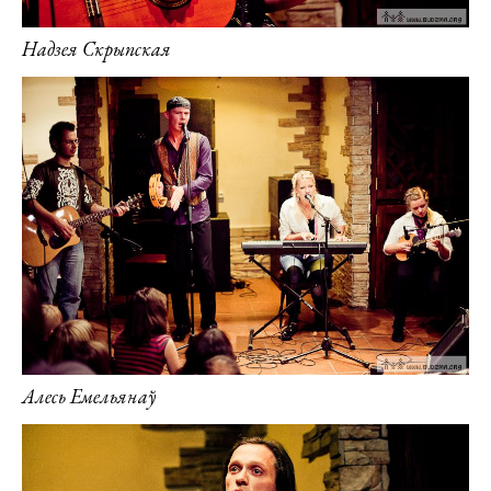
Надзея Скрыпская
Алесь Емельянаў