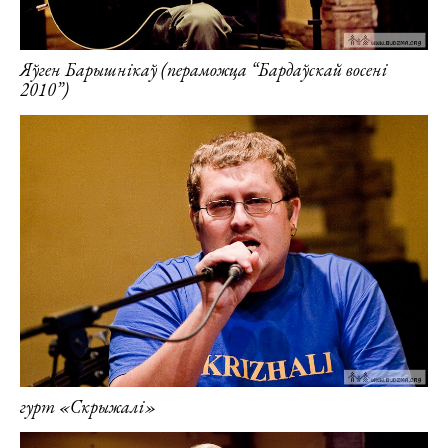
Яўген Барышнікаў (пераможца “Бардаўскай восені
2010”)
гурт «Скрыжалі»