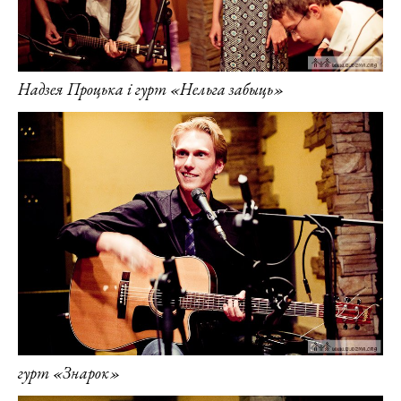
Надзея Процька і гурт «Нельга забыць»
гурт «Знарок»