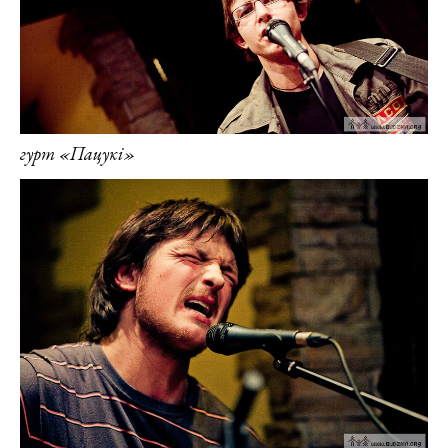
гурт «Пацукі»