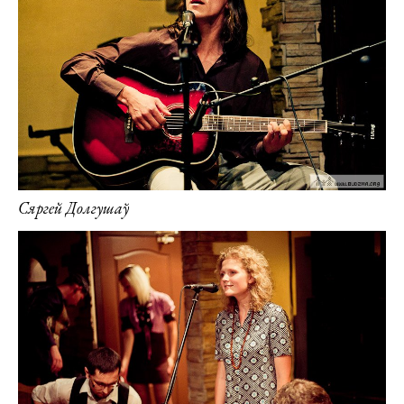
Сяргей Долгушаў