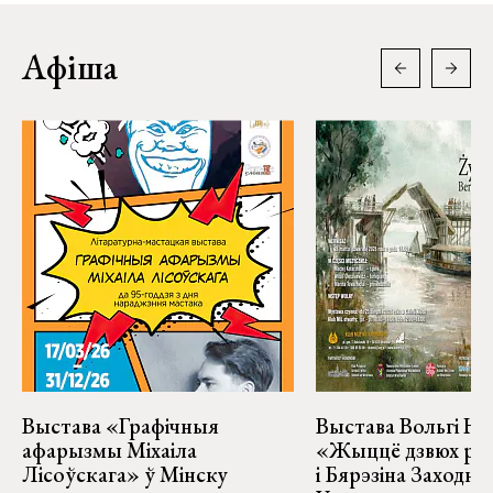
Афіша
Выстава «Графічныя
Выстава Вольгі На
афарызмы Міхаіла
«Жыццё дзвюх рэк
Лісоўскага» ў Мінску
і Бярэзіна Заходня