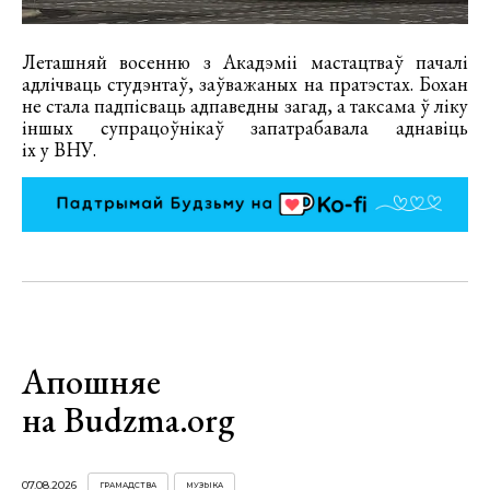
Леташняй восенню з Акадэміі мастацтваў пачалі
адлічваць студэнтаў, заўважаных на пратэстах. Бохан
не стала падпісваць адпаведны загад, а таксама ў ліку
іншых супрацоўнікаў запатрабавала аднавіць
іх у ВНУ.
Апошняе
на Budzma.org
07.08.2026
ГРАМАДСТВА
МУЗЫКА