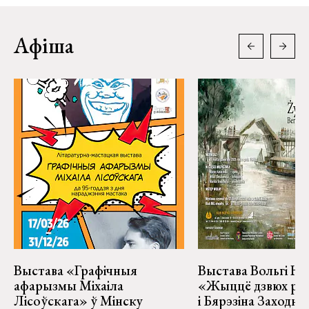
Афіша
Выстава «Графічныя
Выстава Вольгі На
афарызмы Міхаіла
«Жыццё дзвюх рэк
Лісоўскага» ў Мінску
і Бярэзіна Заходня