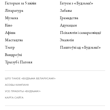
Гісторыя за 5 хвілін
Гатуем з «Будзьма!»
Літаратура
Забавы
Музыка
Грамадства
Кіно
Адукацыя
Афіша
Псіхалогія і самаразвіццё
Мастацтва
Экалогія
Тэатр
Паштоўкі ад «Будзьма!»
Вандроўкі
Трызуб і Пагоня
ШТО ТАКОЕ «БУДЗЬМА БЕЛАРУСАМІ!»
АСОБЫ КАМПАНІІ
УСЕ ПРАЕКТЫ «БУДЗЬМА!»
КАРТА САЙТА