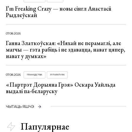
I’m Freaking Crazy — новы сінгл Анастасіі
Рыдлеўскай
07.08.2026
Ганна Златкоўская: «Няхай не перамаглі, але
магчы — гэта рабіць і не здавацца, нават цяпер,
нават у думках»
07.08.2026
ГРАМАДСТВА
ЛІТАРАТУРА
«Партрэт Дорыяна Грэя» Оскара Уайльда
выдалі па-беларуску
ЧЫТАЦЬ ЯШЧЭ
Папулярнае