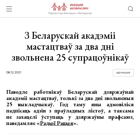
З Беларускай акадэміі
мастацтваў за два дні
звольнена 25 супрацоўнікаў
08.12.2021
АДУКАЦЫЯ
Паводле работнікаў Беларускай дзяржаўнай
акадэміі мастацтваў, толькі за два дні звольненыя
25 выкладчыкаў. Год таму яны адмовіліся
падпісаць адзін з праўладных лістоў, а таксама
не захацелі ўступаць у дзяржаўны прафсаюз,
паведамляе «
Радыё Рацыя
».