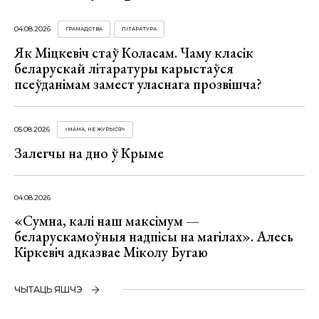
04.08.2026
ГРАМАДСТВА
ЛІТАРАТУРА
Як Міцкевіч стаў Коласам. Чаму класік
беларускай літаратуры карыстаўся
псеўданімам замест уласнага прозвішча?
05.08.2026
«МАМА, НЕ ЖУРЫСЯ!»
Залегчы на дно ў Крыме
04.08.2026
«Сумна, калі наш максімум —
беларускамоўныя надпісы на магілах». Алесь
Кіркевіч адказвае Міколу Бугаю
ЧЫТАЦЬ ЯШЧЭ