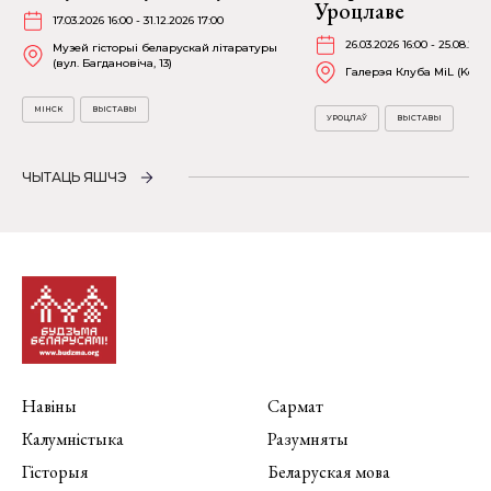
Уроцлаве
17.03.2026 16:00 - 31.12.2026 17:00
26.03.2026 16:00 - 25.08.202
Музей гісторыі беларускай літаратуры
(вул. Багдановіча, 13)
Галерэя Клуба MiL (Kościu
МІНСК
ВЫСТАВЫ
УРОЦЛАЎ
ВЫСТАВЫ
ЧЫТАЦЬ ЯШЧЭ
Навіны
Сармат
Калумністыка
Разумняты
Гісторыя
Беларуская мова