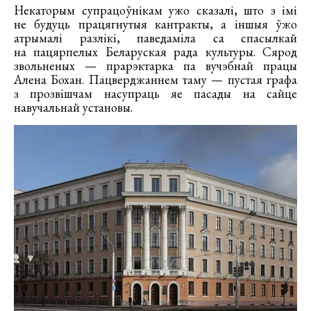
Некаторым супрацоўнікам ужо сказалі, што з імі
не будуць працягнутыя кантракты, а іншыя ўжо
атрымалі разлікі, паведаміла са спасылкай
на пацярпелых Беларуская рада культуры. Сярод
звольненых — прарэктарка па вучэбнай працы
Алена Бохан. Пацверджаннем таму — пустая графа
з прозвішчам насупраць яе пасады на сайце
навучальнай установы.