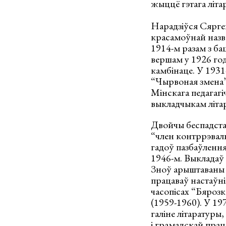
жыццё гэтага літа
Нарадзіўся Сяргей
красамоўнай назва
1914-м разам з ба
вершам у 1926 го
камбінаце. У 1931
“Чырвоная змена”.
Мінскага педагагі
выкладчыкам літа
Двойчы беспадста
“член контррэвалю
гадоў пазбаўлення
1946-м. Выкладаў 
Зноў арыштаваны ў
працаваў настаўні
часопісах “Бярозк
(1959-1960). У 19
галіне літаратуры,
і грамадскай прац