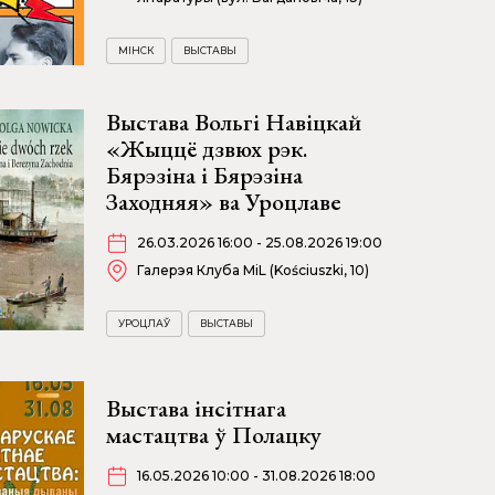
МІНСК
ВЫСТАВЫ
Выстава Вольгі Навіцкай
«Жыццё дзвюх рэк.
Бярэзіна і Бярэзіна
Заходняя» ва Уроцлаве
26.03.2026 16:00 - 25.08.2026 19:00
Галерэя Клуба MiL (Kościuszki, 10)
УРОЦЛАЎ
ВЫСТАВЫ
Выстава інсітнага
мастацтва ў Полацку
16.05.2026 10:00 - 31.08.2026 18:00