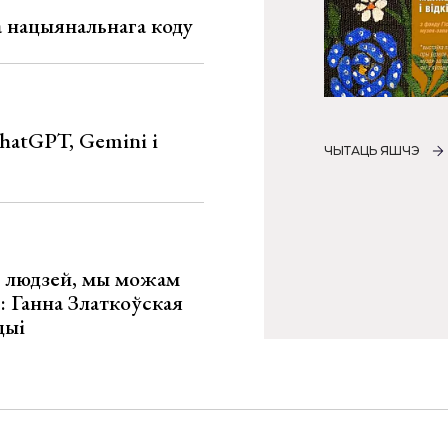
га нацыянальнага коду
hatGPT, Gemini і
ЧЫТАЦЬ ЯШЧЭ
х людзей, мы можам
»: Ганна Златкоўская
цыі