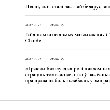
Песні, якія сталі часткай беларуска
31.07.2026
ГРАМАДСТВА
Гайд па малавядомых магчымасцях C
Claude
31.07.2026
ГРАМАДСТВА
«Граючы бязглуздыя ролі нязломны
страціць тое важнае, што ў нас ёсць
пра права на боль і слабасць у эмігра