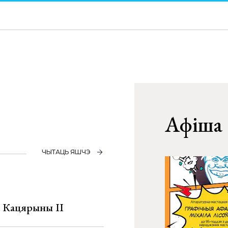
Афіша
ЧЫТАЦЬ ЯШЧЭ
а Кацярыны ІІ