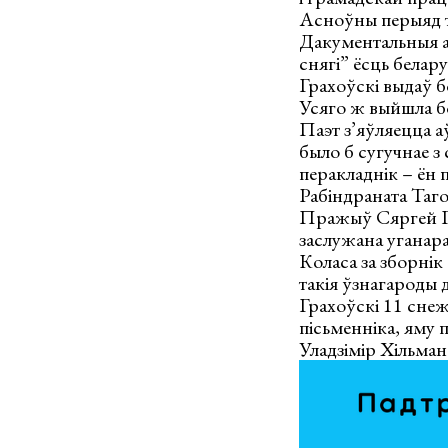
Асноўны перыяд т
Дакументальныя ап
снягі” ёсць бела
Грахоўскі выдаў б
Усяго ж выйшла бо
Паэт з’яўляецца а
было б сугучнае з
перакладнік – ён
Рабіндраната Таго
Пражыў Сяргей Гр
заслужана уганар
Коласа за зборні
такія ўзнагароды
Грахоўскі 11 снеж
пісьменніка, яму 
Уладзімір Хільман