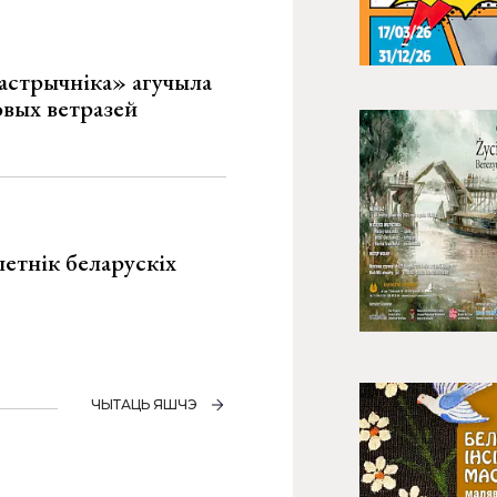
астрычніка» агучыла
овых ветразей
летнік беларускіх
ЧЫТАЦЬ ЯШЧЭ