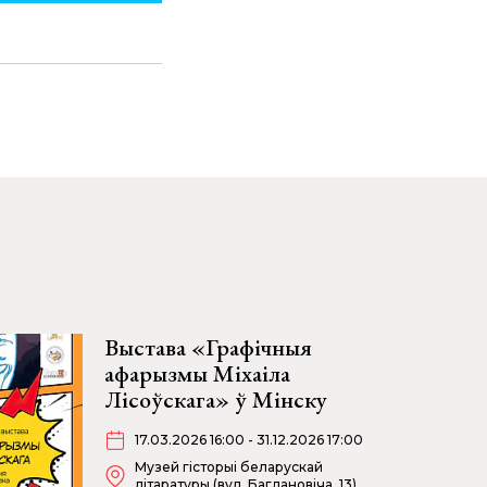
Выстава «Графічныя
афарызмы Міхаіла
Лісоўскага» ў Мінску
17.03.2026 16:00 - 31.12.2026 17:00
Музей гісторыі беларускай
літаратуры (вул. Багдановіча, 13)