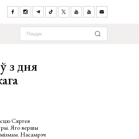
ў з дня
ага
асцю Сяргея
туры. Яго вершы
тымізмам. Насамрэч