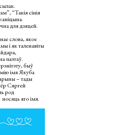
сылак.
м”, “Такія сінія
жаніцына.
чна для дзяцей.
нае слова, якое
мы і як таленавіты
айдара,
на паэтаў.
рэнітэту, быў
мію імя Якуба
карыны – тады
мёр Сяргей
ль род
 носяць яго імя.