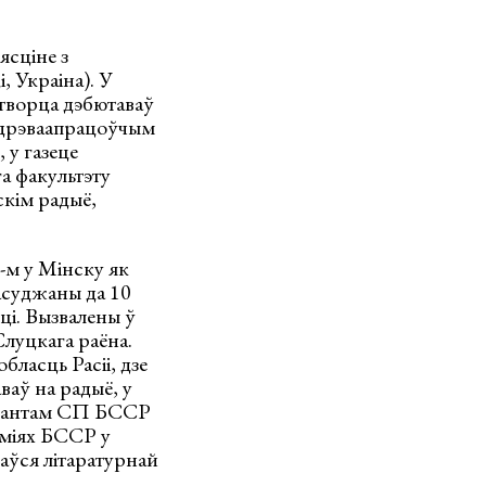
ясціне з
 Украіна). У
 творца дэбютаваў
м дрэваапрацоўчым
 у газеце
а факультэту
скім радыё,
м у Мінску як
асуджаны да 10
ці. Вызвалены ў
Слуцкага раёна.
ласць Расіі, дзе
ваў на радыё, у
льтантам СП БССР
эміях БССР у
ймаўся літаратурнай