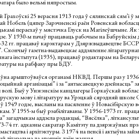
ратара было вельмі няпростым.
 Грахоўскі 25 верасня 1913 года ў сялянскай сям’і ў м
й Нобель (цяпер Зарэчненскі раён Ровенскай вобласці,
цькамі пераехаў у мястэчка Глуск на Магілеўшчыне. Як
дзе. У 1930-м пачаў працаваць рабочым на Бабруйскі
-32 гг. працаваў карэктарам у Дзяржвыдавецтве БССР,
 Скончыў газетна-выдавецкае аддзяленне літаратурнаг
чнага інстытута (1935), працаваў рэдактарам на Белару
ратуры на рабфаку пры БДУ.
ўна арыштоўваўся органамі НКВД. Першы раз у 1936-
цыйнай арганізацыі” і за “антысавецкую дзейнасць” з
 волі. Быў у Унжэнскім канцлагеры Горкаўскай воблас
рускую мову і літаратуру ва Урэцкай сярэдняй школе 
 1949 годзе, высланы на пасяленне ў Новасібірскую воб
кам. У 1955-м быў рэабілітаваны. У 1956-1973 гг. праца
а” загадчыкам аддзела рэдакцыі, “Вясёлка”, літкансу
73-74 гг. адказны сакратар Камітэту па дзяржаўных пр
 мастацтва і архітэктуры. З 1974 на пенсіі і актыўна за
ай літаральна да апошніх дзён жыцця.