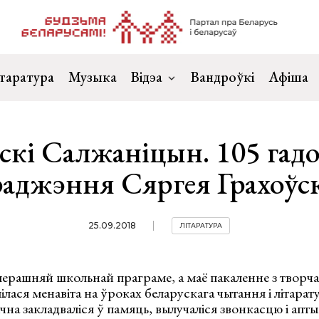
таратура
Музыка
Відэа
Вандроўкі
Афіша
скі Салжаніцын. 105 гадо
раджэння Сяргея Грахоўск
25.09.2018
ЛІТАРАТУРА
перашняй школьнай праграме, а маё пакаленне з творч
ілася менавіта на ўроках беларускага чытання і літара
ічна закладваліся ў памяць, вылучаліся звонкасцю і ап