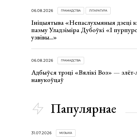
06.08.2026
ГРАМАДСТВА
ЛІТАРАТУРА
Ініцыятыва «Непаслухмяныя дзеці к
паэму Уладзіміра Дубоўкі «І пурпур
узвівы...»
06.08.2026
ГРАМАДСТВА
Адбыўся трэці «Вялікі Воз» — злёт-
навукоўцаў
Папулярнае
31.07.2026
МУЗЫКА