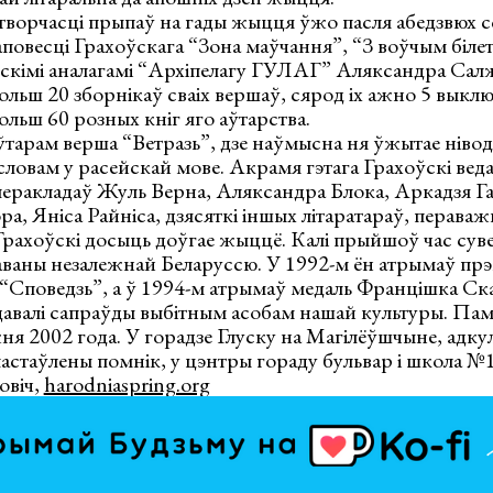
ворчасці прыпаў на гады жыцця ўжо пасля абедзвюх с
овесці Грахоўскага “Зона маўчання”, “З воўчым білета
рускімі аналагамі “Архіпелагу ГУЛАГ” Аляксандра Сал
ольш 20 зборнікаў сваіх вершаў, сярод іх ажно 5 выклю
льш 60 розных кніг яго аўтарства.
ўтарам верша “Ветразь”, дзе наўмысна ня ўжытае нівод
 словам у расейскай мове. Акрамя гэтага Грахоўскі веда
 перакладаў Жуль Верна, Аляксандра Блока, Аркадзя Г
ра, Яніса Райніса, дзясяткі іншых літаратараў, пераваж
ахоўскі досыць доўгае жыццё. Калі прыйшоў час суве
аваны незалежнай Беларуссю. У 1992-м ён атрымаў прэ
к “Споведзь”, а ў 1994-м атрымаў медаль Францішка С
 давалі сапраўды выбітным асобам нашай культуры. Па
ня 2002 года. У горадзе Глуску на Магілёўшчыне, адку
пастаўлены помнік, у цэнтры гораду бульвар і школа №1
овіч,
harodniaspring.org