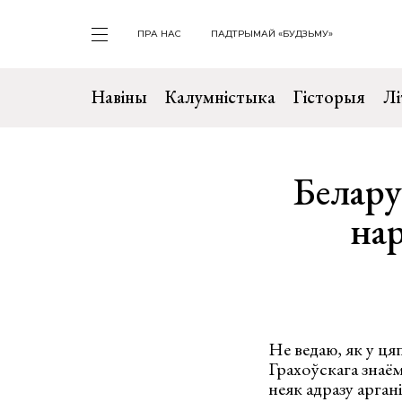
ПРА НАС
ПАДТРЫМАЙ «БУДЗЬМУ»
Навіны
Калумністыка
Гісторыя
Лі
Белару
на
Не ведаю, як у ця
Грахоўскага знаём
неяк адразу арган