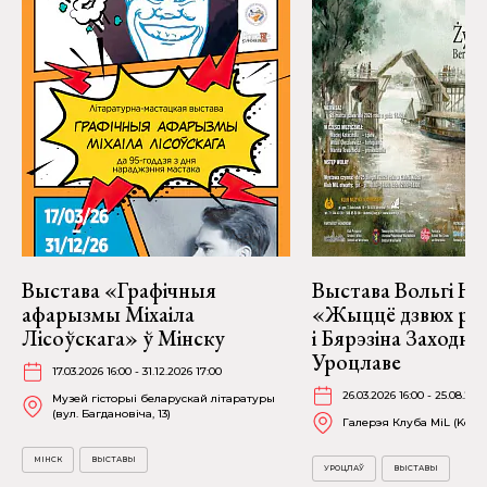
Выстава «Графічныя
Выстава Вольгі На
афарызмы Міхаіла
«Жыццё дзвюх рэк
Лісоўскага» ў Мінску
і Бярэзіна Заходня
Уроцлаве
17.03.2026 16:00 - 31.12.2026 17:00
26.03.2026 16:00 - 25.08.202
Музей гісторыі беларускай літаратуры
(вул. Багдановіча, 13)
Галерэя Клуба MiL (Kościu
МІНСК
ВЫСТАВЫ
УРОЦЛАЎ
ВЫСТАВЫ