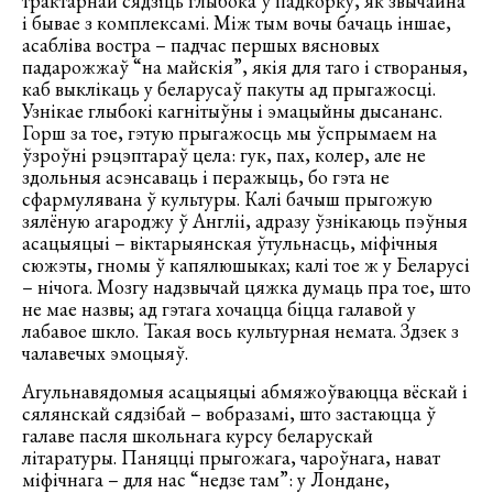
трактарнай сядзіць глыбока ў падкорку, як звычайна
і бывае з комплексамі. Між тым вочы бачаць іншае,
асабліва востра – падчас першых вясновых
падарожжаў “на майскія”, якія для таго і створаныя,
каб выклікаць у беларусаў пакуты ад прыгажосці.
Узнікае глыбокі кагнітыўны і эмацыйны дысананс.
Горш за тое, гэтую прыгажосць мы ўспрымаем на
ўзроўні рэцэптараў цела: гук, пах, колер, але не
здольныя асэнсаваць і перажыць, бо гэта не
сфармулявана ў культуры. Калі бачыш прыгожую
зялёную агароджу ў Англіі, адразу ўзнікаюць пэўныя
асацыяцыі – віктарыянская ўтульнасць, міфічныя
сюжэты, гномы ў капялюшыках; калі тое ж у Беларусі
– нічога. Мозгу надзвычай цяжка думаць пра тое, што
не мае назвы; ад гэтага хочацца біцца галавой у
лабавое шкло. Такая вось культурная немата. Здзек з
чалавечых эмоцыяў.
Агульнавядомыя асацыяцыі абмяжоўваюцца вёскай і
сялянскай сядзібай – вобразамі, што застаюцца ў
галаве пасля школьнага курсу беларускай
літаратуры. Паняцці прыгожага, чароўнага, нават
міфічнага – для нас “недзе там”: у Лондане,