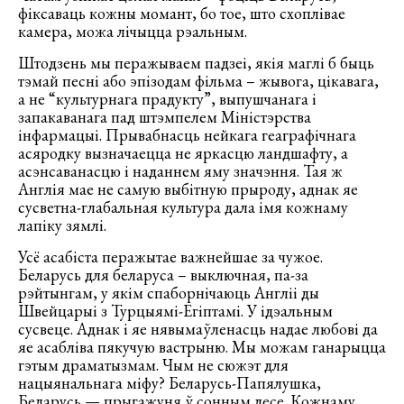
фіксаваць кожны момант, бо тое, што схоплівае
камера, можа лічыцца рэальным.
Штодзень мы перажываем падзеі, якія маглі б быць
тэмай песні або эпізодам фільма – жывога, цікавага,
а не “культурнага прадукту”, выпушчанага і
запакаванага пад штэмпелем Міністэрства
інфармацыі. Прывабнасць нейкага геаграфічнага
асяродку вызначаецца не яркасцю ландшафту, а
асэнсаванасцю і наданнем яму значэння. Тая ж
Англія мае не самую выбітную прыроду, аднак яе
сусветна-глабальная культура дала імя кожнаму
лапіку зямлі.
Усё асабіста перажытае важнейшае за чужое.
Беларусь для беларуса – выключная, па-за
рэйтынгам, у якім спаборнічаюць Англіі ды
Швейцарыі з Турцыямі-Егіптамі. У ідэальным
сусвеце. Аднак і яе нявымаўленасць надае любові да
яе асабліва пякучую вастрыню. Мы можам ганарыцца
гэтым драматызмам. Чым не сюжэт для
нацыянальнага міфу? Беларусь-Папялушка,
Беларусь — прыгажуня ў сонным лесе. Кожнаму