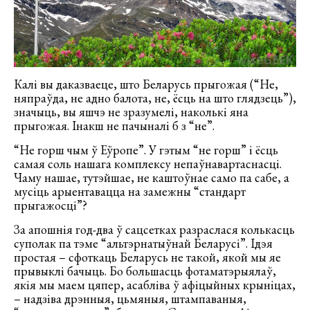
Калі вы даказваеце, што Беларусь прыгожая (“Не,
няпраўда, не адно балота, не, ёсць на што глядзець”),
значыць, вы яшчэ не зразумелі, наколькі яна
прыгожая. Інакш не пачыналі б з “не”.
“Не горш чым ў Еўропе”. У гэтым “не горш” і ёсць
самая соль нашага комплексу непаўнавартаснасці.
Чаму нашае, тутэйшае, не каштоўнае само па сабе, а
мусіць арыентавацца на замежны “стандарт
прыгажосці”?
За апошнія год-два ў сацсетках разраслася колькасць
суполак па тэме “альтэрнатыўнай Беларусі”. Ідэя
простая – сфоткаць Беларусь не такой, якой мы яе
прывыклі бачыць. Бо большасць фотаматэрыялаў,
якія мы маем цяпер, асабліва ў афіцыйных крыніцах,
– надзіва дрэнныя, цьмяныя, штампаваныя,