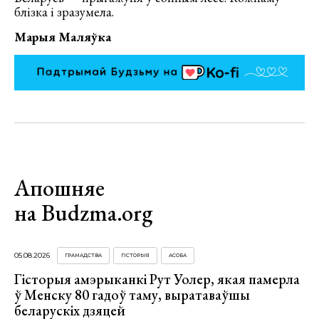
блізка і зразумела.
Марыя Маляўка
Апошняе
на Budzma.org
05.08.2026
ГРАМАДСТВА
ГІСТОРЫЯ
АСОБА
Гісторыя амэрыканкі Рут Уолер, якая памерла
ў Менску 80 гадоў таму, выратаваўшы
беларускіх дзяцей