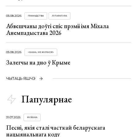
05.08.2026
ГРАМАДСТВА
ЛІТАРАТУРА
Абвешчаны доўгі спіс прэміі імя Міхала
Анемпадыстава 2026
05.08.2026
«МАМА, НЕ ЖУРЫСЯ!»
Залегчы на дно ў Крыме
ЧЫТАЦЬ ЯШЧЭ
Папулярнае
31.07.2026
МУЗЫКА
Песні, якія сталі часткай беларускага
нацыянальнага коду