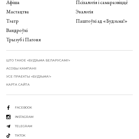
Афіша
Псіхалогія і самаразвіццё
Мастацтва
Экалогія
Тэатр
Паштоўкі ад «Будзьма!»
Вандроўкі
Трызуб і Пагоня
ШТО ТАКОЕ «БУДЗЬМА БЕЛАРУСАМІ!»
АСОБЫ КАМПАНІІ
УСЕ ПРАЕКТЫ «БУДЗЬМА!»
КАРТА САЙТА
FACEBOOK
INSTAGRAM
TELEGRAM
TIKTOK