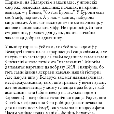
Парыжы, на Ніягарскім вадаспадзе, у японскіх
сакурах, нямецкіх цацачных палацах, на крайні
выпадак – у Вільні, “бо там Еўропа”. У Еўропы ёсць
свой міф, падтэкст. А ў нас – калгас, пабудова
сацыялізму. А віскат шасцерняў не можа ляжаць у
аснове нацыянальнага міфу. Не прыносіць ён таго
суцяшэння, рэлаксу для душы, якога звычайна
чакаеш ад добрага адпачынку.
У выніку горш за ўсё тым, хто ўсё ж усвядоміў у
Беларусі нешта па-за аграрнасцю і сацыялізмам, але
пакуль што застаецца са сваім веданнем сам-насам ці
ў невялікім коле гэткіх жа “пасвечаных”. Многім
дапамагае вяртанне да вобразу ВКЛ, і нядзіўна, бо
гэта самы ідэйна яскравы кавалак нашай гісторыі.
Але пакуль што ў Беларусі зашмат нявымаўленага,
несфармуляванага, таго, што трапляе ў вочы і вушы,
але не змяшчаецца ў мозгу і ліецца праз борт, і каб
асэнсаваць гэта (або вывесці на агульнавядомы
ўзровень) – патрэбная тытанічная праца. Радуе, што
ў пэўных сферах яна ўжо робіцца (нават нечакана
для нашага песімізму!), як у тым жа выпадку з фота.
Часам узнікае цэлая манія – фоціць Беларусь,