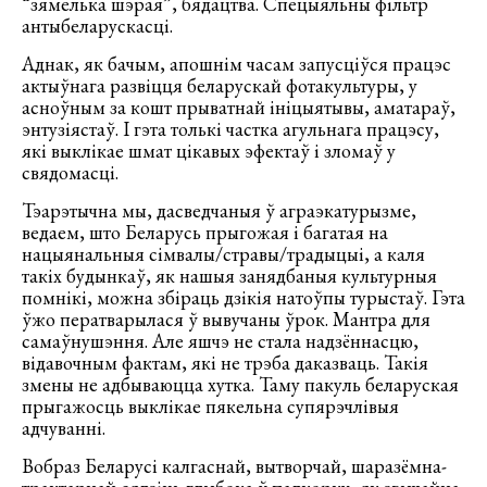
“зямелька шэрая”, бядацтва. Спецыяльны фільтр
антыбеларускасці.
Аднак, як бачым, апошнім часам запусціўся працэс
актыўнага развіцця беларускай фотакультуры, у
асноўным за кошт прыватнай ініцыятывы, аматараў,
энтузіястаў. І гэта толькі частка агульнага працэсу,
які выклікае шмат цікавых эфектаў і зломаў у
свядомасці.
Тэарэтычна мы, дасведчаныя ў аграэкатурызме,
ведаем, што Беларусь прыгожая і багатая на
нацыянальныя сімвалы/стравы/традыцыі, а каля
такіх будынкаў, як нашыя занядбаныя культурныя
помнікі, можна збіраць дзікія натоўпы турыстаў. Гэта
ўжо ператварылася ў вывучаны ўрок. Мантра для
самаўнушэння. Але яшчэ не стала надзённасцю,
відавочным фактам, які не трэба даказваць. Такія
змены не адбываюцца хутка. Таму пакуль беларуская
прыгажосць выклікае пякельна супярэчлівыя
адчуванні.
Вобраз Беларусі калгаснай, вытворчай, шаразёмна-