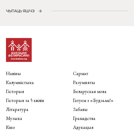
ЧЫТАЦЬ ЯШЧЭ
Навіны
Сармат
Калумністыка
Разумняты
Гісторыя
Беларуская мова
Гісторыя за 5 хвілін
Гатуем з «Будзьма!»
Літаратура
Забавы
Музыка
Грамадства
Кіно
Адукацыя