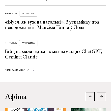
30.07.2026
ЛІТАРАТУРА
«Віўся, як вуж на патэльні». З успамінаў пра
невядомы візіт Максіма Танка ў Лодзь
31.07.2026
ГРАМАДСТВА
Гайд па малавядомых магчымасцях ChatGPT,
Gemini і Claude
ЧЫТАЦЬ ЯШЧЭ
Афіша