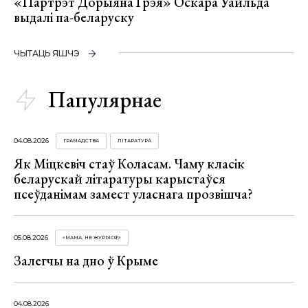
«Партрэт Дорыяна Грэя» Оскара Уайльда
выдалі па-беларуску
ЧЫТАЦЬ ЯШЧЭ
Папулярнае
04.08.2026
ГРАМАДСТВА
ЛІТАРАТУРА
Як Міцкевіч стаў Коласам. Чаму класік
беларускай літаратуры карыстаўся
псеўданімам замест уласнага прозвішча?
05.08.2026
«МАМА, НЕ ЖУРЫСЯ!»
Залегчы на дно ў Крыме
04.08.2026