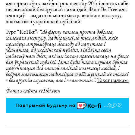
альтэрнатыўны заходні рок пачатку 90-х і лічыць сябе
незвычайнай беларускай камандай. Фэст Be Free для
хлопцаў – выдатная магчымасць вялікага выступу,
знаёмства з украінскай публікай:
Гурт “Re1ikt”:
“Ад фэсту чакаем проста добрага,
класнага выступу, падтрымкі ад тых людзей, якія
прыедуць атрымоўваць асалоду ад пачутага і
ўбачанага, ад украінскай публікі. Нядаўна свет
пабачыў наш дыск, які мы хочам прэзентаваць на фэсце
для ўкраінскай публікі. Гэта будзе наша першая буйная
прэзентацыя для такой вялікай колькасці людзей, і
добрая магчымасць падзяліцца сваёй музыкай не толькі
з беларускім слухачом, але і з замежным”
.
Тэкст цалкам.
Фота з сайта
re1ikt.com