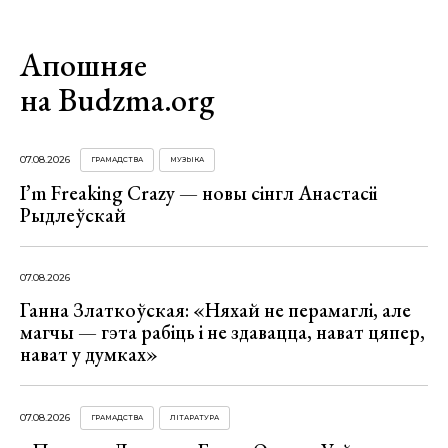
Апошняе
на Budzma.org
07.08.2026
ГРАМАДСТВА
МУЗЫКА
I’m Freaking Crazy — новы сінгл Анастасіі
Рыдлеўскай
07.08.2026
Ганна Златкоўская: «Няхай не перамаглі, але
магчы — гэта рабіць і не здавацца, нават цяпер,
нават у думках»
07.08.2026
ГРАМАДСТВА
ЛІТАРАТУРА