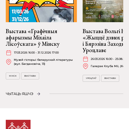
Выстава «Графічныя
Выстава Вольгі На
афарызмы Міхаіла
«Жыццё дзвюх рэк
Лісоўскага» ў Мінску
і Бярэзіна Заходня
Уроцлаве
17.03.2026 16:00 - 31.12.2026 17:00
26.03.2026 16:00 - 25.08.202
Музей гісторыі беларускай літаратуры
(вул. Багдановіча, 13)
Галерэя Клуба MiL (Kościu
МІНСК
ВЫСТАВЫ
УРОЦЛАЎ
ВЫСТАВЫ
ЧЫТАЦЬ ЯШЧЭ