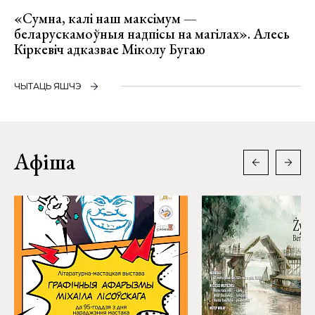
«Сумна, калі наш максімум —
беларускамоўныя надпісы на магілах». Алесь
Кіркевіч адказвае Міколу Бугаю
ЧЫТАЦЬ ЯШЧЭ
Афіша