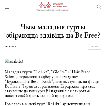
Чым маладыя гурты
збіраюцца здзівіць на Be Free?
18.08.2009
МУЗЫКА
Маладыя гурты “Re1ikt”, “Glofira” і “Hair Peace
Salon”, пераможцы адбору на складанку
“Будзьма!The Best – Rock”, што выступяць на фэсце
Be Free у Чарнігаве, распавялі Еўрарадыё пра сваё
стаўленне да конкурсаў і падзяліліся сакрэтамі
наконт сваёй фестывальнай праграмы.
Гомельска-мінскі гурт “Re1ikt” арыентуецца на