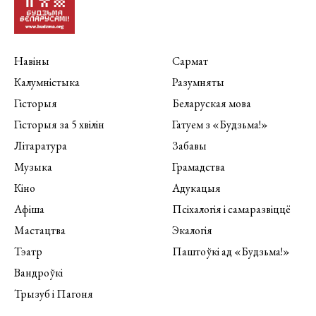
Навіны
Сармат
Калумністыка
Разумняты
Гісторыя
Беларуская мова
Гісторыя за 5 хвілін
Гатуем з «Будзьма!»
Літаратура
Забавы
Музыка
Грамадства
Кіно
Адукацыя
Афіша
Псіхалогія і самаразвіццё
Мастацтва
Экалогія
Тэатр
Паштоўкі ад «Будзьма!»
Вандроўкі
Трызуб і Пагоня